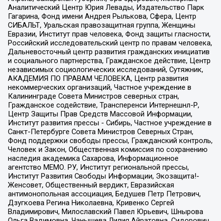
Аналитический Центр Юрия Левады, Издательство Парк
Гагарина, Фонд имени Андрея Рылькова, Сфера, Центр
СИБАЛЬТ, Уральская правозащитная группа, Женщины
Евразии, Институт прав человека, Фонд защиты гласности,
Российский исследовательский центр по правам человека,
Дальневосточный центр развития гражданских инициатив
и социального партнерства, Гражданское действие, Центр
независимых социологических исследований, Сутяжник,
АКАДЕМИЯ ПО ПРАВАМ ЧЕЛОВЕКА, Центр развития
некоммерческих организаций, Частное учреждение в
Калининграде Совета Министров северных стран,
Гражданское содействие, Трансперенси Интернешнл-Р,
Центр Защиты Прав Средств Массовой Информации,
Институт развития прессы - Сибирь, Частное учреждение в
Санкт-Петербурге Совета Министров Северных Стран,
Фонд поддержки свободы прессы, Гражданский контроль,
Человек и Закон, Общественная комиссия по сохранению
наследия академика Сахарова, Информационное
агентство МЕМО. РУ, Институт региональной прессы,
Институт Развития Свободы Информации, Экозащита!-
Женсовет, Общественный вердикт, Евразийская
антимонопольная ассоциация, Бедушев Петр Петрович,
Дзугкоева Регина Николаевна, Кривенко Сергей
Владимирович, Милославский Павел Юрьевич, Шнырова
Ольга Вадимовна, Чанышева Лилия Айратовна, Сидорович