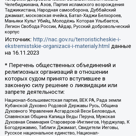
Челебиджихана, Азов, Партия исламского возрождения
Таджикистана, Народная самооборона, Дуббайский
джамаат, московская ячейка, Батал-Хаджи Белхороев,
Маньяки Культ Убийц, Молодёжь Которая Улыбается,
Легион Свобода России, Айдар, Русский добровольческий
корпус
Источник:
http://nac.gov.ru/terroristicheskie-i-
ekstremistskie-organizacii-i-materialy.html
данные
на
16.11.2023
* Перечень общественных объединений и
религиозных организаций в отношении
которых судом принято вступившее в
законную силу решение о ликвидации или
запрете деятельности:
Национал-большевистская партия, ВЕК РА, Рада земли
Кубанской Духовно Родовой Державы Русь, Община
Духовного Управления Асгардской Веси Беловодья,
Славянская Община Капища Веды Перуна, Мужская
Духовная Семинария Староверов-Инглингов, Нурджулар, К
Богодержавию, Таблиги Джамаат, Свидетели Иеговы,
Русское национальное единство, Национал-