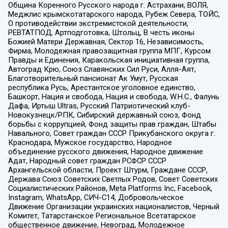
Община Коренного Русского народа г. Астрахани, ВОЛЯ,
Меджлис крымскотатарского народа, Рубеж Севера, ТОЙС,
О противодействии экстремистской деятельности,
РЕВТАТПОД, Артподготовка, Штольц, В честь иконы
Божией Матери Державная, Сектор 16, Независимость,
Фирма, Молодежная правозащитная группа МПГ, Курсом
Правды и Единения, Каракольская инициативная группа,
Автоград Крю, Союз Славянских Сил Руси, Алля-Аят,
Благотворительный пансионат Ак Умут, Русская
республика Русь, Арестантское уголовное единство,
Башкорт, Нация и свобода, Нация и свобода, W.H.С., Фалунь
Дафа, Иртыш Ultras, Русский Патриотический клуб-
Новокузнецк/РПК, Сибирский державный союз, Фонд
борьбы с коррупцией, Фонд защиты прав граждан, Штабы
Навального, Совет граждан СССР Прикубанского округа г.
Краснодара, Мужское государство, Народное
объединение русского движения, Народное движение
Адат, Народный совет граждан РСФСР СССР
Архангельской области, Проект Штурм, Граждане СССР,
Держава Союз Советских Светлых Родов, Совет Советских
Социалистических Районов, Meta Platforms Inc, Facebook,
Instagram, WhatsApp, СИЧ-С14, Добровольческое
Движение Организации украинских националистов, Черный
Комитет, Татарстанское Региональное Всетатарское
общественное движение, Невоград, Молодежное