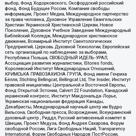
выбор, Фонд Ходорковского, Оксфордский российский
фонд, Фонд Будущее России, Компания свободы
информации, Проект Медиа, Международное партнерство
за права человека, Духовное Управление Евангельских
Христиан Украинской Христианской Церкви, Новое
Поколение, Духовное Учебное Заведение Международный
Библейский Колледж, Международное христианское
движение, Всемирный Институт Саентологических
Предприятий, Церковь Духовной Технологии, Европейская
сеть организаций по наблюдению за выборами,
Республика Польша, СВОБОДНЫЙ ИДЕЛЬ-УРАЛ,
Ассоциация развития журналистики, IStories fonds,
Королевский Институт Международных Отношений,
КРИМСЬКА ПРАВОЗАХИСНА ГРУПА, Фонд имени Генриха
Бёлля, Stichting Bellingcat, Bellingcat Ltd, The Insider, Институт
правовой инициативы Центральной и Восточной Европы,
Фонд Открытой Эстонии, Calvert 22 Foundation, Канадский
украинский конгресс, Институт Макдональда-Лорье,
Украинская национальная федерация Канады,
Декабристы, Международный научный центр им Вудро
Вильсона, Свободная пресса, Возрождение, Всеукраинский
духовный центр , Риддл, Русский антивоенный комитет в
Швеции, Проект Медуза, Фонд Андрея Сахарова, Форум
свободной России, Лига Свободных Наций, Transparеncy
International, Форум Свободных Народов ПостРоссии,