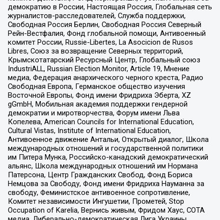
демократию в России, Настоящая Россия, Глобальная сеть
журналистов-расследователей, Служба поддержки,
Свободная Россия Берлин, Свободная Россия Северный
Рейн-Вестфалия, Фонд глобальной помощи, Антивоенный
комитет России, Russie-Libertes, La Asocicion de Rusos
Libres, Союз за возвращение Северных территорий,
Крымскотатарский Ресурсный Центр, Глобальный союз
IndustriALL, Russian Election Monitor, Article 19, Мнение
медиа, Федерация анархического черного креста, Радио
Свободная Европа, Германское общество изучения
Восточной Европы, Фонд имени Фридриха Эберта, XZ
gGmbH, Мобильная академия поддержки гендерной
демократии и миротворчества, Форум имени Льва
Копелева, American Councils for International Education,
Cultural Vistas, Institute of International Education,
Антивоенное движение Антальи, Открытый диалог, Школа
международных отношений и государственной политики
им Питера Мунка, Российско-канадский демократический
альянс, Школа международных отношений им Нормана
Патерсона, Центр Гражданских Свобод, Фонд Бориса
Немцова за Свободу, Фонд имени Фридриха Науманна за
свободу, Феминистское антивоенное сопротивление,
Комитет независимости Ингушетии, Прометей, Stop
Occupation of Karelia, Вернись живым, Фридом Хаус, СОТА
медиа, Либерально-демократическая Лига Украины