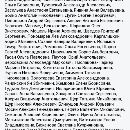
Ольга Борисовна, Туровский Александр Алексеевич,
Васильева Анастасия Евгеньевна, Ривина Анна Валерьевна,
Бойко Анатолий Николаевич, Дугин Сергей Георгиевич,
Пивоваров Андрей Сергеевич, Аверин Виталий Евгеньевич,
Барахоев Магомед Бекханович, Шарипков Олег
Викторович, Мошель Ирина Ароновна, Шведов Григорий
Сергеевич, Пономарев Лев Александрович, Каргалицкий
Борис Юльевич, Созаев Валерий Валерьевич, Исламов
Тимур Рифгатович, Романова Ольга Евгеньевна, Щаров
Сергей Алексадрович, Цирульников Борис Альбертович,
Гасан Ольга Павловна, Паутов Юрий Анатольевич,
Верховский Александр Маркович, Пислакова-Паркер
Марина Петровна, Кочеткова Татьяна Владимировна,
Чуркина Наталья Валерьевна, Акимова Татьяна
Николаевна, Золотарева Екатерина Александровна,
Рачинский Ян Збигневич, Жемкова Елена Борисовна,
Гудков Лев Дмитриевич, Илларионова Юлия Юрьевна,
Саранг Анна Васильевна, Захарова Светлана Сергеевна,
Аверин Владимир Анатольевич, Щур Татьяна Михайловна,
Щур Николай Алексеевич, Блинушов Андрей Юрьевич,
Мосин Алексей Геннадьевич, Гефтер Валентин Михайлович,
Симонов Алексей Кириллович, Флиге Ирина Анатольевна,
Мельникова Валентина Дмитриевна, Вититинова Елена
Владимировна, Баженова Светлана Куприяновна,