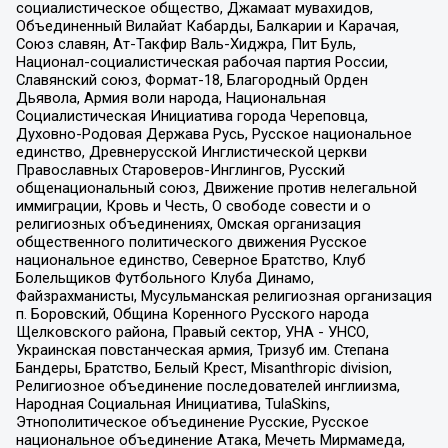
социалистическое общество, Джамаат мувахидов,
Объединенный Вилайат Кабарды, Балкарии и Карачая,
Союз славян, Ат-Такфир Валь-Хиджра, Пит Буль,
Национал-социалистическая рабочая партия России,
Славянский союз, Формат-18, Благородный Орден
Дьявола, Армия воли народа, Национальная
Социалистическая Инициатива города Череповца,
Духовно-Родовая Держава Русь, Русское национальное
единство, Древнерусской Инглистической церкви
Православных Староверов-Инглингов, Русский
общенациональный союз, Движение против нелегальной
иммиграции, Кровь и Честь, О свободе совести и о
религиозных объединениях, Омская организация
общественного политического движения Русское
национальное единство, Северное Братство, Клуб
Болельщиков Футбольного Клуба Динамо,
Файзрахманисты, Мусульманская религиозная организация
п. Боровский, Община Коренного Русского народа
Щелковского района, Правый сектор, УНА - УНСО,
Украинская повстанческая армия, Тризуб им. Степана
Бандеры, Братство, Белый Крест, Misanthropic division,
Религиозное объединение последователей инглиизма,
Народная Социальная Инициатива, TulaSkins,
Этнополитическое объединение Русские, Русское
национальное объединение Атака, Мечеть Мирмамеда,