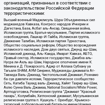
организаций, признанных в соответствии с
законодательством Российской Федерации
террористическими:
Высший военный Маджлисуль Шура Объединенных сил
моджахедов Кавказа, Конгресс народов Ичкерии и
Дагестана, База, Асбат аль-Ансар, Священная война,
Исламская группа, Братья-мусульмане, Партия исламского
освобождения, Лашкар-И-Тайба, Исламская группа,
Движение Талибан, Исламская партия Туркестана,
Общество социальных реформ, Общество возрождения
исламского наследия, Дом двух святых, Джунд аш-Шам,
Исламский джихад, Аль-Каида, Имарат Кавказ, АБТО,
Правый сектор, Исламское государство, Джабха аль-
Нусра ли-Ахль аш-Шам, Народное ополчение имени К.
Минина и Д. Пожарского, Аджр от Аллаха Субхану уа
Тагьаля SHAM, АУМ Синрике, Муджахеды джамаата Ат-
Тавхида Валь-Джихад, Чистопольский Джамаат, Рохнамо
ба суи давлати исломи, Террористическое сообщество
Сеть, Катиба Таухид валь-Джихад, Хайят Тахрир аш-Шам,
Ахлю Сунна Валь Джамаа, National Socialism/White Power,
Артподготовка, Религиозная группа “Джамаат “Красный
пахарь”, Колумбайн, Хатлонский джамаат, Мусульманская
религиозная группа п. Кушкуль г. Оренбург, Крымско-
татарский добровольческий батальон имени Номана