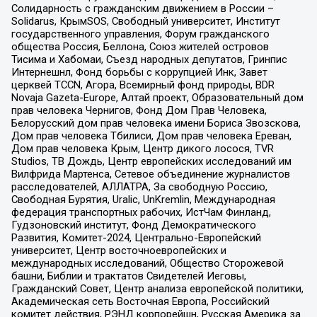
Солидарность с гражданским движением в России –
Solidarus, КрымSOS, Свободный университет, Институт
государственного управления, Форум гражданского
общества Россия, Беллона, Союз жителей островов
Тисима и Хабомаи, Съезд народных депутатов, Гринпис
Интернешнл, Фонд борьбы с коррупцией Инк, Завет
церквей TCCN, Агора, Всемирный фонд природы, BDR
Novaja Gazeta-Europe, Алтай проект, Образовательный дом
прав человека Чернигов, Фонд Дом Прав Человека,
Белорусский дом прав человека имени Бориса Звозскова,
Дом прав человека Тбилиси, Дом прав человека Ереван,
Дом прав человека Крым, Центр дикого лосося, TVR
Studios, ТВ Дождь, Центр европейских исследований им
Вилфрида Мартенса, Сетевое объединение журналистов
расследователей, АЛЛАТРА, За свободную Россию,
Свободная Бурятия, Uralic, UnKremlin, Международная
федерация транспортных рабочих, ИстЧам Финланд,
Гудзоновский институт, Фонд Демократического
Развития, Комитет-2024, Центрально-Европейский
университет, Центр восточноевропейских и
международных исследований, Общество Сторожевой
башни, Библии и трактатов Свидетелей Иеговы,
Гражданский Совет, Центр анализа европейской политики,
Академическая сеть Восточная Европа, Российский
комитет действия, РЭНД корпорейшн, Русская Америка за