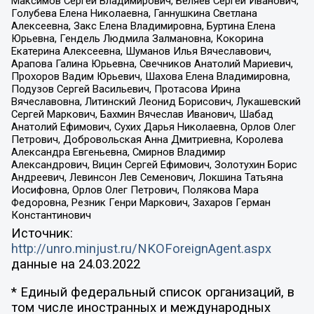
Максимов Сергей Владимирович, Беляев Сергей Иванович,
Голубева Елена Николаевна, Ганнушкина Светлана
Алексеевна, Закс Елена Владимировна, Буртина Елена
Юрьевна, Гендель Людмила Залмановна, Кокорина
Екатерина Алексеевна, Шуманов Илья Вячеславович,
Арапова Галина Юрьевна, Свечников Анатолий Мариевич,
Прохоров Вадим Юрьевич, Шахова Елена Владимировна,
Подузов Сергей Васильевич, Протасова Ирина
Вячеславовна, Литинский Леонид Борисович, Лукашевский
Сергей Маркович, Бахмин Вячеслав Иванович, Шабад
Анатолий Ефимович, Сухих Дарья Николаевна, Орлов Олег
Петрович, Добровольская Анна Дмитриевна, Королева
Александра Евгеньевна, Смирнов Владимир
Александрович, Вицин Сергей Ефимович, Золотухин Борис
Андреевич, Левинсон Лев Семенович, Локшина Татьяна
Иосифовна, Орлов Олег Петрович, Полякова Мара
Федоровна, Резник Генри Маркович, Захаров Герман
Константинович
Источник:
http://unro.minjust.ru/NKOForeignAgent.aspx
данные на
24.03.2022
* Единый федеральный список организаций, в
том числе иностранных и международных