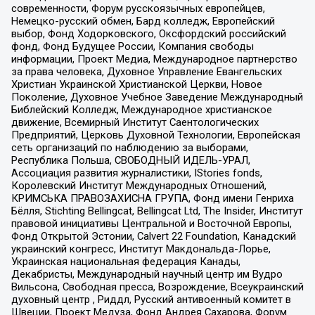
современности, Форум русскоязычных европейцев,
Немецко-русский обмен, Бард колледж, Европейский
выбор, Фонд Ходорковского, Оксфордский российский
фонд, Фонд Будущее России, Компания свободы
информации, Проект Медиа, Международное партнерство
за права человека, Духовное Управление Евангельских
Христиан Украинской Христианской Церкви, Новое
Поколение, Духовное Учебное Заведение Международный
Библейский Колледж, Международное христианское
движение, Всемирный Институт Саентологических
Предприятий, Церковь Духовной Технологии, Европейская
сеть организаций по наблюдению за выборами,
Республика Польша, СВОБОДНЫЙ ИДЕЛЬ-УРАЛ,
Ассоциация развития журналистики, IStories fonds,
Королевский Институт Международных Отношений,
КРИМСЬКА ПРАВОЗАХИСНА ГРУПА, Фонд имени Генриха
Бёлля, Stichting Bellingcat, Bellingcat Ltd, The Insider, Институт
правовой инициативы Центральной и Восточной Европы,
Фонд Открытой Эстонии, Calvert 22 Foundation, Канадский
украинский конгресс, Институт Макдональда-Лорье,
Украинская национальная федерация Канады,
Декабристы, Международный научный центр им Вудро
Вильсона, Свободная пресса, Возрождение, Всеукраинский
духовный центр , Риддл, Русский антивоенный комитет в
Швеции, Проект Медуза, Фонд Андрея Сахарова, Форум