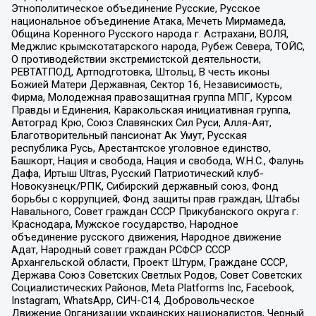
Этнополитическое объединение Русские, Русское
национальное объединение Атака, Мечеть Мирмамеда,
Община Коренного Русского народа г. Астрахани, ВОЛЯ,
Меджлис крымскотатарского народа, Рубеж Севера, ТОЙС,
О противодействии экстремистской деятельности,
РЕВТАТПОД, Артподготовка, Штольц, В честь иконы
Божией Матери Державная, Сектор 16, Независимость,
Фирма, Молодежная правозащитная группа МПГ, Курсом
Правды и Единения, Каракольская инициативная группа,
Автоград Крю, Союз Славянских Сил Руси, Алля-Аят,
Благотворительный пансионат Ак Умут, Русская
республика Русь, Арестантское уголовное единство,
Башкорт, Нация и свобода, Нация и свобода, W.H.С., Фалунь
Дафа, Иртыш Ultras, Русский Патриотический клуб-
Новокузнецк/РПК, Сибирский державный союз, Фонд
борьбы с коррупцией, Фонд защиты прав граждан, Штабы
Навального, Совет граждан СССР Прикубанского округа г.
Краснодара, Мужское государство, Народное
объединение русского движения, Народное движение
Адат, Народный совет граждан РСФСР СССР
Архангельской области, Проект Штурм, Граждане СССР,
Держава Союз Советских Светлых Родов, Совет Советских
Социалистических Районов, Meta Platforms Inc, Facebook,
Instagram, WhatsApp, СИЧ-С14, Добровольческое
Движение Организации украинских националистов, Черный