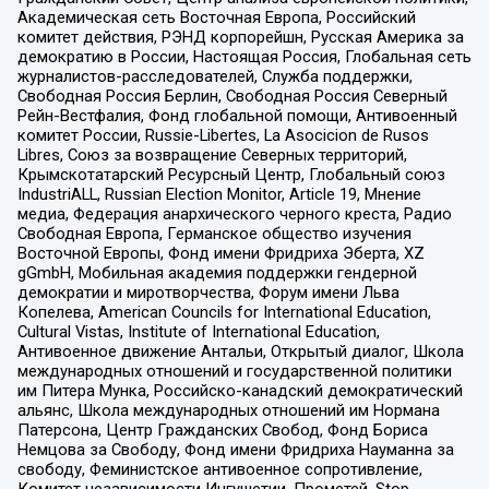
Академическая сеть Восточная Европа, Российский
комитет действия, РЭНД корпорейшн, Русская Америка за
демократию в России, Настоящая Россия, Глобальная сеть
журналистов-расследователей, Служба поддержки,
Свободная Россия Берлин, Свободная Россия Северный
Рейн-Вестфалия, Фонд глобальной помощи, Антивоенный
комитет России, Russie-Libertes, La Asocicion de Rusos
Libres, Союз за возвращение Северных территорий,
Крымскотатарский Ресурсный Центр, Глобальный союз
IndustriALL, Russian Election Monitor, Article 19, Мнение
медиа, Федерация анархического черного креста, Радио
Свободная Европа, Германское общество изучения
Восточной Европы, Фонд имени Фридриха Эберта, XZ
gGmbH, Мобильная академия поддержки гендерной
демократии и миротворчества, Форум имени Льва
Копелева, American Councils for International Education,
Cultural Vistas, Institute of International Education,
Антивоенное движение Антальи, Открытый диалог, Школа
международных отношений и государственной политики
им Питера Мунка, Российско-канадский демократический
альянс, Школа международных отношений им Нормана
Патерсона, Центр Гражданских Свобод, Фонд Бориса
Немцова за Свободу, Фонд имени Фридриха Науманна за
свободу, Феминистское антивоенное сопротивление,
Комитет независимости Ингушетии, Прометей, Stop