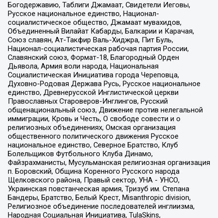
Богодержавию, Таблиги Джамаат, Свидетели Иеговы,
Русское национальное единство, Национал-
социалистическое общество, Джамаат мувахидов,
Объединенный Вилайат Кабарды, Балкарии и Карачая,
Союз славян, Ат-Такфир Валь-Хиджра, Пит Буль,
Национал-социалистическая рабочая партия России,
Славянский союз, Формат-18, Благородный Орден
Дьявола, Армия воли народа, Национальная
Социалистическая Инициатива города Череповца,
Духовно-Родовая Держава Русь, Русское национальное
единство, Древнерусской Инглистической церкви
Православных Староверов-Инглингов, Русский
общенациональный союз, Движение против нелегальной
иммиграции, Кровь и Честь, О свободе совести и о
религиозных объединениях, Омская организация
общественного политического движения Русское
национальное единство, Северное Братство, Клуб
Болельщиков Футбольного Клуба Динамо,
Файзрахманисты, Мусульманская религиозная организация
п. Боровский, Община Коренного Русского народа
Щелковского района, Правый сектор, УНА - УНСО,
Украинская повстанческая армия, Тризуб им. Степана
Бандеры, Братство, Белый Крест, Misanthropic division,
Религиозное объединение последователей инглиизма,
Народная Социальная Инициатива, TulaSkins,