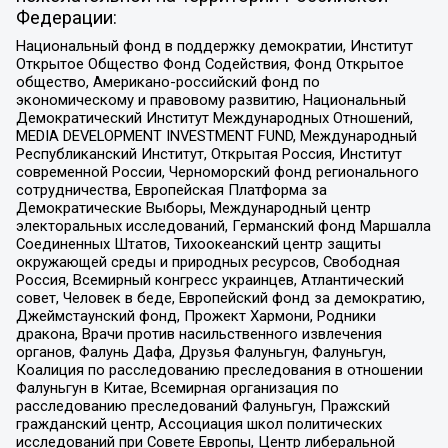
Федерации:
Национальный фонд в поддержку демократии, Институт
Открытое Общество Фонд Содействия, Фонд Открытое
общество, Американо-российский фонд по
экономическому и правовому развитию, Национальный
Демократический Институт Международных Отношений,
MEDIA DEVELOPMENT INVESTMENT FUND, Международный
Республиканский Институт, Открытая Россия, Институт
современной России, Черноморский фонд регионального
сотрудничества, Европейская Платформа за
Демократические Выборы, Международный центр
электоральных исследований, Германский фонд Маршалла
Соединенных Штатов, Тихоокеанский центр защиты
окружающей среды и природных ресурсов, Свободная
Россия, Всемирный конгресс украинцев, Атлантический
совет, Человек в беде, Европейский фонд за демократию,
Джеймстаунский фонд, Прожект Хармони, Родники
дракона, Врачи против насильственного извлечения
органов, Фалунь Дафа, Друзья Фалуньгун, Фалуньгун,
Коалиция по расследованию преследования в отношении
Фалуньгун в Китае, Всемирная организация по
расследованию преследований Фалуньгун, Пражский
гражданский центр, Ассоциация школ политических
исследований при Совете Европы, Центр либеральной