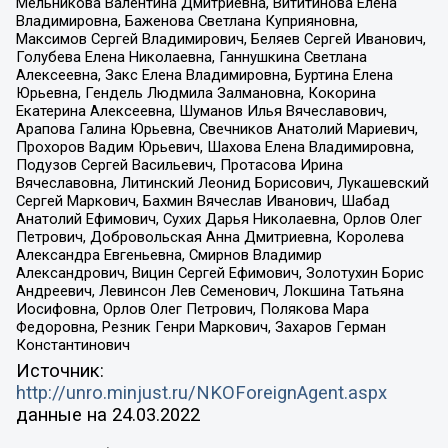
Мельникова Валентина Дмитриевна, Вититинова Елена
Владимировна, Баженова Светлана Куприяновна,
Максимов Сергей Владимирович, Беляев Сергей Иванович,
Голубева Елена Николаевна, Ганнушкина Светлана
Алексеевна, Закс Елена Владимировна, Буртина Елена
Юрьевна, Гендель Людмила Залмановна, Кокорина
Екатерина Алексеевна, Шуманов Илья Вячеславович,
Арапова Галина Юрьевна, Свечников Анатолий Мариевич,
Прохоров Вадим Юрьевич, Шахова Елена Владимировна,
Подузов Сергей Васильевич, Протасова Ирина
Вячеславовна, Литинский Леонид Борисович, Лукашевский
Сергей Маркович, Бахмин Вячеслав Иванович, Шабад
Анатолий Ефимович, Сухих Дарья Николаевна, Орлов Олег
Петрович, Добровольская Анна Дмитриевна, Королева
Александра Евгеньевна, Смирнов Владимир
Александрович, Вицин Сергей Ефимович, Золотухин Борис
Андреевич, Левинсон Лев Семенович, Локшина Татьяна
Иосифовна, Орлов Олег Петрович, Полякова Мара
Федоровна, Резник Генри Маркович, Захаров Герман
Константинович
Источник:
http://unro.minjust.ru/NKOForeignAgent.aspx
данные на
24.03.2022