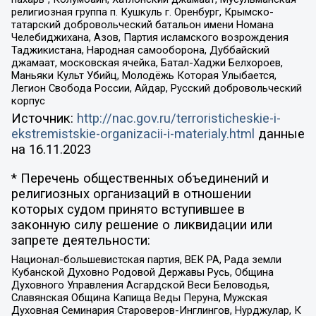
религиозная группа п. Кушкуль г. Оренбург, Крымско-
татарский добровольческий батальон имени Номана
Челебиджихана, Азов, Партия исламского возрождения
Таджикистана, Народная самооборона, Дуббайский
джамаат, московская ячейка, Батал-Хаджи Белхороев,
Маньяки Культ Убийц, Молодёжь Которая Улыбается,
Легион Свобода России, Айдар, Русский добровольческий
корпус
Источник:
http://nac.gov.ru/terroristicheskie-i-
ekstremistskie-organizacii-i-materialy.html
данные
на
16.11.2023
* Перечень общественных объединений и
религиозных организаций в отношении
которых судом принято вступившее в
законную силу решение о ликвидации или
запрете деятельности:
Национал-большевистская партия, ВЕК РА, Рада земли
Кубанской Духовно Родовой Державы Русь, Община
Духовного Управления Асгардской Веси Беловодья,
Славянская Община Капища Веды Перуна, Мужская
Духовная Семинария Староверов-Инглингов, Нурджулар, К