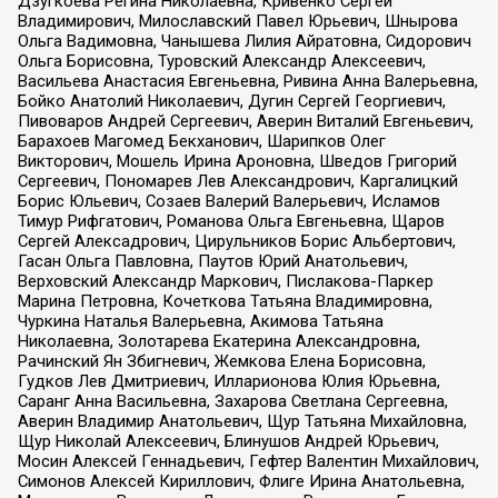
Дзугкоева Регина Николаевна, Кривенко Сергей
Владимирович, Милославский Павел Юрьевич, Шнырова
Ольга Вадимовна, Чанышева Лилия Айратовна, Сидорович
Ольга Борисовна, Туровский Александр Алексеевич,
Васильева Анастасия Евгеньевна, Ривина Анна Валерьевна,
Бойко Анатолий Николаевич, Дугин Сергей Георгиевич,
Пивоваров Андрей Сергеевич, Аверин Виталий Евгеньевич,
Барахоев Магомед Бекханович, Шарипков Олег
Викторович, Мошель Ирина Ароновна, Шведов Григорий
Сергеевич, Пономарев Лев Александрович, Каргалицкий
Борис Юльевич, Созаев Валерий Валерьевич, Исламов
Тимур Рифгатович, Романова Ольга Евгеньевна, Щаров
Сергей Алексадрович, Цирульников Борис Альбертович,
Гасан Ольга Павловна, Паутов Юрий Анатольевич,
Верховский Александр Маркович, Пислакова-Паркер
Марина Петровна, Кочеткова Татьяна Владимировна,
Чуркина Наталья Валерьевна, Акимова Татьяна
Николаевна, Золотарева Екатерина Александровна,
Рачинский Ян Збигневич, Жемкова Елена Борисовна,
Гудков Лев Дмитриевич, Илларионова Юлия Юрьевна,
Саранг Анна Васильевна, Захарова Светлана Сергеевна,
Аверин Владимир Анатольевич, Щур Татьяна Михайловна,
Щур Николай Алексеевич, Блинушов Андрей Юрьевич,
Мосин Алексей Геннадьевич, Гефтер Валентин Михайлович,
Симонов Алексей Кириллович, Флиге Ирина Анатольевна,