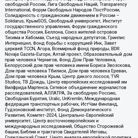
свободной России, Лига Свободных Наций, Transparеncy
International, Форум Свободных Народов ПостРоссии,
Солидарность с гражданским движением в России –
Solidarus, КрымSOS, Свободный университет, Институт
государственного управления, Форум гражданского
общества Россия, Беллона, Союз жителей островов
Тисима и Хабомаи, Съезд народных депутатов, Гринпис
Интернешнл, Фонд борьбы с коррупцией Инк, Завет
церквей TCCN, Агора, Всемирный фонд природы, BDR
Novaja Gazeta-Europe, Алтай проект, Образовательный дом
прав человека Чернигов, Фонд Дом Прав Человека,
Белорусский дом прав человека имени Бориса Звозскова,
Дом прав человека Тбилиси, Дом прав человека Ереван,
Дом прав человека Крым, Центр дикого лосося, TVR
Studios, ТВ Дождь, Центр европейских исследований им
Вилфрида Мартенса, Сетевое объединение журналистов
расследователей, АЛЛАТРА, За свободную Россию,
Свободная Бурятия, Uralic, UnKremlin, Международная
федерация транспортных рабочих, ИстЧам Финланд,
Гудзоновский институт, Фонд Демократического
Развития, Комитет-2024, Центрально-Европейский
университет, Центр восточноевропейских и
международных исследований, Общество Сторожевой
башни, Библии и трактатов Свидетелей Иеговы,
Гражданский Совет, Центр анализа европейской политики,