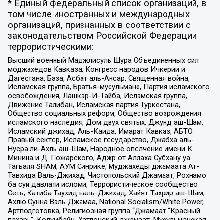
* Единый федеральный список организаций, в
том числе иностранных и международных
организаций, признанных в соответствии с
законодательством Российской Федерации
террористическими:
Высший военный Маджлисуль Шура Объединенных сил
моджахедов Кавказа, Конгресс народов Ичкерии и
Дагестана, База, Асбат аль-Ансар, Священная война,
Исламская группа, Братья-мусульмане, Партия исламского
освобождения, Лашкар-И-Тайба, Исламская группа,
Движение Талибан, Исламская партия Туркестана,
Общество социальных реформ, Общество возрождения
исламского наследия, Дом двух святых, Джунд аш-Шам,
Исламский джихад, Аль-Каида, Имарат Кавказ, АБТО,
Правый сектор, Исламское государство, Джабха аль-
Нусра ли-Ахль аш-Шам, Народное ополчение имени К.
Минина и Д. Пожарского, Аджр от Аллаха Субхану уа
Тагьаля SHAM, АУМ Синрике, Муджахеды джамаата Ат-
Тавхида Валь-Джихад, Чистопольский Джамаат, Рохнамо
ба суи давлати исломи, Террористическое сообщество
Сеть, Катиба Таухид валь-Джихад, Хайят Тахрир аш-Шам,
Ахлю Сунна Валь Джамаа, National Socialism/White Power,
Артподготовка, Религиозная группа “Джамаат “Красный
пахарь”, Колумбайн, Хатлонский джамаат, Мусульманская