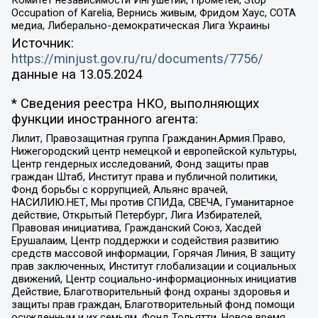
Occupation of Karelia, Вернись живым, Фридом Хаус, СОТА
медиа, Либерально-демократическая Лига Украины
Источник:
https://minjust.gov.ru/ru/documents/7756/
данные на
13.05.2024
* Сведения реестра НКО, выполняющих
функции иностранного агента:
Лилит, Правозащитная группа Гражданин.Армия.Право,
Нижегородский центр немецкой и европейской культуры,
Центр гендерных исследований, Фонд защиты прав
граждан Штаб, Институт права и публичной политики,
Фонд борьбы с коррупцией, Альянс врачей,
НАСИЛИЮ.НЕТ, Мы против СПИДа, СВЕЧА, Гуманитарное
действие, Открытый Петербург, Лига Избирателей,
Правовая инициатива, Гражданский Союз, Хасдей
Ерушалаим, Центр поддержки и содействия развитию
средств массовой информации, Горячая Линия, В защиту
прав заключенных, Институт глобализации и социальных
движений, Центр социально-информационных инициатив
Действие, Благотворительный фонд охраны здоровья и
защиты прав граждан, Благотворительный фонд помощи
осужденным и их семьям, Фонд Тольятти, Новое время,