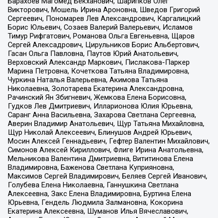
Барахоев Магомед Бекханович, Шарипков Олег
Викторович, Мошель Ирина Ароновна, Шведов Григорий
Сергеевич, Пономарев Лев Александрович, Каргалицкий
Борис Юльевич, Созаев Валерий Валерьевич, Исламов
Тимур Рифгатович, Романова Ольга Евгеньевна, Щаров
Сергей Алексадрович, Цирульников Борис Альбертович,
Гасан Ольга Павловна, Паутов Юрий Анатольевич,
Верховский Александр Маркович, Пислакова-Паркер
Марина Петровна, Кочеткова Татьяна Владимировна,
Чуркина Наталья Валерьевна, Акимова Татьяна
Николаевна, Золотарева Екатерина Александровна,
Рачинский Ян Збигневич, Жемкова Елена Борисовна,
Гудков Лев Дмитриевич, Илларионова Юлия Юрьевна,
Саранг Анна Васильевна, Захарова Светлана Сергеевна,
Аверин Владимир Анатольевич, Щур Татьяна Михайловна,
Щур Николай Алексеевич, Блинушов Андрей Юрьевич,
Мосин Алексей Геннадьевич, Гефтер Валентин Михайлович,
Симонов Алексей Кириллович, Флиге Ирина Анатольевна,
Мельникова Валентина Дмитриевна, Вититинова Елена
Владимировна, Баженова Светлана Куприяновна,
Максимов Сергей Владимирович, Беляев Сергей Иванович,
Голубева Елена Николаевна, Ганнушкина Светлана
Алексеевна, Закс Елена Владимировна, Буртина Елена
Юрьевна, Гендель Людмила Залмановна, Кокорина
Екатерина Алексеевна, Шуманов Илья Вячеславович,