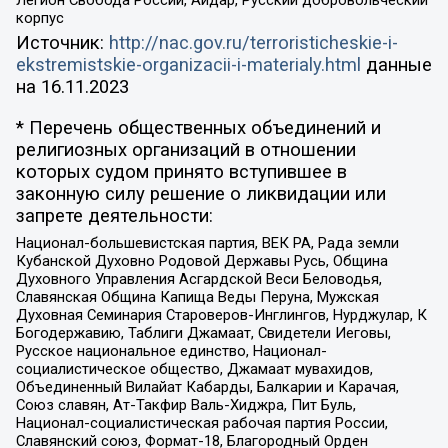
корпус
Источник:
http://nac.gov.ru/terroristicheskie-i-
ekstremistskie-organizacii-i-materialy.html
данные
на
16.11.2023
* Перечень общественных объединений и
религиозных организаций в отношении
которых судом принято вступившее в
законную силу решение о ликвидации или
запрете деятельности:
Национал-большевистская партия, ВЕК РА, Рада земли
Кубанской Духовно Родовой Державы Русь, Община
Духовного Управления Асгардской Веси Беловодья,
Славянская Община Капища Веды Перуна, Мужская
Духовная Семинария Староверов-Инглингов, Нурджулар, К
Богодержавию, Таблиги Джамаат, Свидетели Иеговы,
Русское национальное единство, Национал-
социалистическое общество, Джамаат мувахидов,
Объединенный Вилайат Кабарды, Балкарии и Карачая,
Союз славян, Ат-Такфир Валь-Хиджра, Пит Буль,
Национал-социалистическая рабочая партия России,
Славянский союз, Формат-18, Благородный Орден