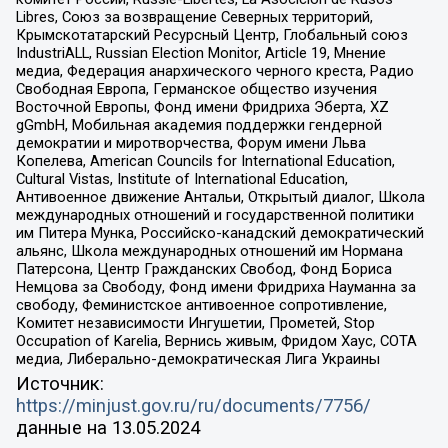
Libres, Союз за возвращение Северных территорий,
Крымскотатарский Ресурсный Центр, Глобальный союз
IndustriALL, Russian Election Monitor, Article 19, Мнение
медиа, Федерация анархического черного креста, Радио
Свободная Европа, Германское общество изучения
Восточной Европы, Фонд имени Фридриха Эберта, XZ
gGmbH, Мобильная академия поддержки гендерной
демократии и миротворчества, Форум имени Льва
Копелева, American Councils for International Education,
Cultural Vistas, Institute of International Education,
Антивоенное движение Антальи, Открытый диалог, Школа
международных отношений и государственной политики
им Питера Мунка, Российско-канадский демократический
альянс, Школа международных отношений им Нормана
Патерсона, Центр Гражданских Свобод, Фонд Бориса
Немцова за Свободу, Фонд имени Фридриха Науманна за
свободу, Феминистское антивоенное сопротивление,
Комитет независимости Ингушетии, Прометей, Stop
Occupation of Karelia, Вернись живым, Фридом Хаус, СОТА
медиа, Либерально-демократическая Лига Украины
Источник:
https://minjust.gov.ru/ru/documents/7756/
данные на
13.05.2024