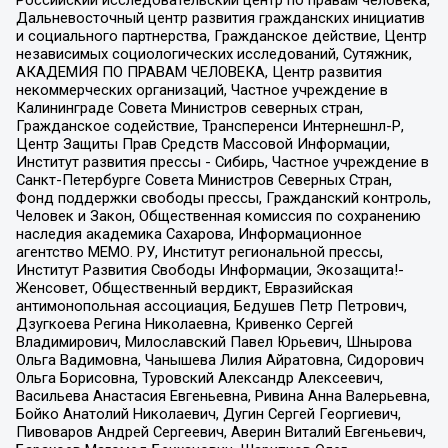
Российский исследовательский центр по правам человека,
Дальневосточный центр развития гражданских инициатив
и социального партнерства, Гражданское действие, Центр
независимых социологических исследований, Сутяжник,
АКАДЕМИЯ ПО ПРАВАМ ЧЕЛОВЕКА, Центр развития
некоммерческих организаций, Частное учреждение в
Калининграде Совета Министров северных стран,
Гражданское содействие, Трансперенси Интернешнл-Р,
Центр Защиты Прав Средств Массовой Информации,
Институт развития прессы - Сибирь, Частное учреждение в
Санкт-Петербурге Совета Министров Северных Стран,
Фонд поддержки свободы прессы, Гражданский контроль,
Человек и Закон, Общественная комиссия по сохранению
наследия академика Сахарова, Информационное
агентство МЕМО. РУ, Институт региональной прессы,
Институт Развития Свободы Информации, Экозащита!-
Женсовет, Общественный вердикт, Евразийская
антимонопольная ассоциация, Бедушев Петр Петрович,
Дзугкоева Регина Николаевна, Кривенко Сергей
Владимирович, Милославский Павел Юрьевич, Шнырова
Ольга Вадимовна, Чанышева Лилия Айратовна, Сидорович
Ольга Борисовна, Туровский Александр Алексеевич,
Васильева Анастасия Евгеньевна, Ривина Анна Валерьевна,
Бойко Анатолий Николаевич, Дугин Сергей Георгиевич,
Пивоваров Андрей Сергеевич, Аверин Виталий Евгеньевич,