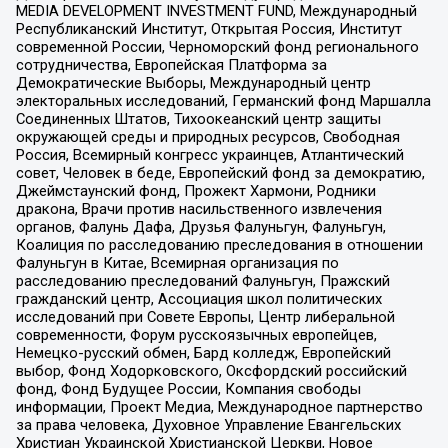
MEDIA DEVELOPMENT INVESTMENT FUND, Международный
Республиканский Институт, Открытая Россия, Институт
современной России, Черноморский фонд регионального
сотрудничества, Европейская Платформа за
Демократические Выборы, Международный центр
электоральных исследований, Германский фонд Маршалла
Соединенных Штатов, Тихоокеанский центр защиты
окружающей среды и природных ресурсов, Свободная
Россия, Всемирный конгресс украинцев, Атлантический
совет, Человек в беде, Европейский фонд за демократию,
Джеймстаунский фонд, Прожект Хармони, Родники
дракона, Врачи против насильственного извлечения
органов, Фалунь Дафа, Друзья Фалуньгун, Фалуньгун,
Коалиция по расследованию преследования в отношении
Фалуньгун в Китае, Всемирная организация по
расследованию преследований Фалуньгун, Пражский
гражданский центр, Ассоциация школ политических
исследований при Совете Европы, Центр либеральной
современности, Форум русскоязычных европейцев,
Немецко-русский обмен, Бард колледж, Европейский
выбор, Фонд Ходорковского, Оксфордский российский
фонд, Фонд Будущее России, Компания свободы
информации, Проект Медиа, Международное партнерство
за права человека, Духовное Управление Евангельских
Христиан Украинской Христианской Церкви, Новое