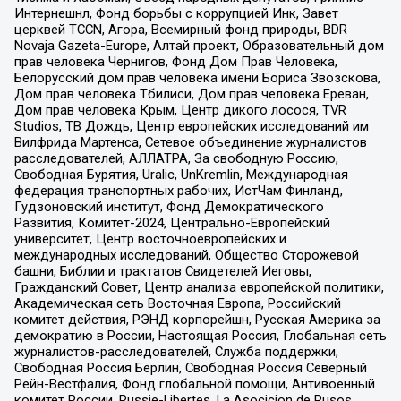
Интернешнл, Фонд борьбы с коррупцией Инк, Завет
церквей TCCN, Агора, Всемирный фонд природы, BDR
Novaja Gazeta-Europe, Алтай проект, Образовательный дом
прав человека Чернигов, Фонд Дом Прав Человека,
Белорусский дом прав человека имени Бориса Звозскова,
Дом прав человека Тбилиси, Дом прав человека Ереван,
Дом прав человека Крым, Центр дикого лосося, TVR
Studios, ТВ Дождь, Центр европейских исследований им
Вилфрида Мартенса, Сетевое объединение журналистов
расследователей, АЛЛАТРА, За свободную Россию,
Свободная Бурятия, Uralic, UnKremlin, Международная
федерация транспортных рабочих, ИстЧам Финланд,
Гудзоновский институт, Фонд Демократического
Развития, Комитет-2024, Центрально-Европейский
университет, Центр восточноевропейских и
международных исследований, Общество Сторожевой
башни, Библии и трактатов Свидетелей Иеговы,
Гражданский Совет, Центр анализа европейской политики,
Академическая сеть Восточная Европа, Российский
комитет действия, РЭНД корпорейшн, Русская Америка за
демократию в России, Настоящая Россия, Глобальная сеть
журналистов-расследователей, Служба поддержки,
Свободная Россия Берлин, Свободная Россия Северный
Рейн-Вестфалия, Фонд глобальной помощи, Антивоенный
комитет России, Russie-Libertes, La Asocicion de Rusos