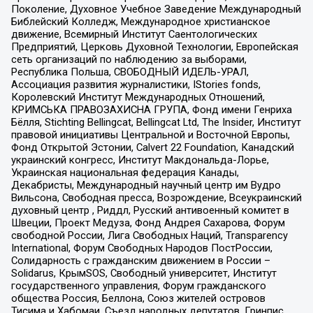
Поколение, Духовное Учебное Заведение Международный
Библейский Колледж, Международное христианское
движение, Всемирный Институт Саентологических
Предприятий, Церковь Духовной Технологии, Европейская
сеть организаций по наблюдению за выборами,
Республика Польша, СВОБОДНЫЙ ИДЕЛЬ-УРАЛ,
Ассоциация развития журналистики, IStories fonds,
Королевский Институт Международных Отношений,
КРИМСЬКА ПРАВОЗАХИСНА ГРУПА, Фонд имени Генриха
Бёлля, Stichting Bellingcat, Bellingcat Ltd, The Insider, Институт
правовой инициативы Центральной и Восточной Европы,
Фонд Открытой Эстонии, Calvert 22 Foundation, Канадский
украинский конгресс, Институт Макдональда-Лорье,
Украинская национальная федерация Канады,
Декабристы, Международный научный центр им Вудро
Вильсона, Свободная пресса, Возрождение, Всеукраинский
духовный центр , Риддл, Русский антивоенный комитет в
Швеции, Проект Медуза, Фонд Андрея Сахарова, Форум
свободной России, Лига Свободных Наций, Transparеncy
International, Форум Свободных Народов ПостРоссии,
Солидарность с гражданским движением в России –
Solidarus, КрымSOS, Свободный университет, Институт
государственного управления, Форум гражданского
общества Россия, Беллона, Союз жителей островов
Тисима и Хабомаи, Съезд народных депутатов, Гринпис