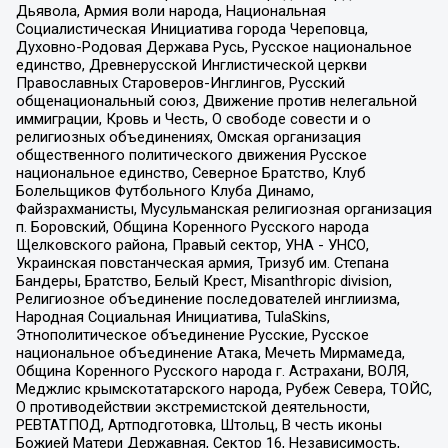
Дьявола, Армия воли народа, Национальная
Социалистическая Инициатива города Череповца,
Духовно-Родовая Держава Русь, Русское национальное
единство, Древнерусской Инглистической церкви
Православных Староверов-Инглингов, Русский
общенациональный союз, Движение против нелегальной
иммиграции, Кровь и Честь, О свободе совести и о
религиозных объединениях, Омская организация
общественного политического движения Русское
национальное единство, Северное Братство, Клуб
Болельщиков Футбольного Клуба Динамо,
Файзрахманисты, Мусульманская религиозная организация
п. Боровский, Община Коренного Русского народа
Щелковского района, Правый сектор, УНА - УНСО,
Украинская повстанческая армия, Тризуб им. Степана
Бандеры, Братство, Белый Крест, Misanthropic division,
Религиозное объединение последователей инглиизма,
Народная Социальная Инициатива, TulaSkins,
Этнополитическое объединение Русские, Русское
национальное объединение Атака, Мечеть Мирмамеда,
Община Коренного Русского народа г. Астрахани, ВОЛЯ,
Меджлис крымскотатарского народа, Рубеж Севера, ТОЙС,
О противодействии экстремистской деятельности,
РЕВТАТПОД, Артподготовка, Штольц, В честь иконы
Божией Матери Державная, Сектор 16, Независимость,