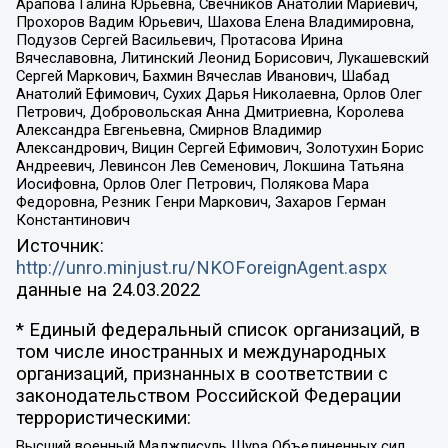
Арапова Галина Юрьевна, Свечников Анатолий Мариевич,
Прохоров Вадим Юрьевич, Шахова Елена Владимировна,
Подузов Сергей Васильевич, Протасова Ирина
Вячеславовна, Литинский Леонид Борисович, Лукашевский
Сергей Маркович, Бахмин Вячеслав Иванович, Шабад
Анатолий Ефимович, Сухих Дарья Николаевна, Орлов Олег
Петрович, Добровольская Анна Дмитриевна, Королева
Александра Евгеньевна, Смирнов Владимир
Александрович, Вицин Сергей Ефимович, Золотухин Борис
Андреевич, Левинсон Лев Семенович, Локшина Татьяна
Иосифовна, Орлов Олег Петрович, Полякова Мара
Федоровна, Резник Генри Маркович, Захаров Герман
Константинович
Источник:
http://unro.minjust.ru/NKOForeignAgent.aspx
данные на
24.03.2022
* Единый федеральный список организаций, в
том числе иностранных и международных
организаций, признанных в соответствии с
законодательством Российской Федерации
террористическими:
Высший военный Маджлисуль Шура Объединенных сил