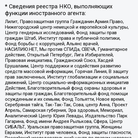
* Сведения реестра НКО, выполняющих
функции иностранного агента:
Лилит, Правозащитная группа Гражданин.Армия.Право,
Нижегородский центр немецкой и европейской культуры,
Центр гендерных исследований, Фонд защиты прав
граждан Штаб, Институт права и публичной политики,
Фонд борьбы с коррупцией, Альянс врачей,
НАСИЛИЮ.НЕТ, Мы против СПИДа, СВЕЧА, Гуманитарное
действие, Открытый Петербург, Лига Избирателей,
Правовая инициатива, Гражданский Союз, Хасдей
Ерушалаим, Центр поддержки и содействия развитию
средств массовой информации, Горячая Линия, В защиту
прав заключенных, Институт глобализации и социальных
движений, Центр социально-информационных инициатив
Действие, Благотворительный фонд охраны здоровья и
защиты прав граждан, Благотворительный фонд помощи
осужденным и их семьям, Фонд Тольятти, Новое время,
Серебряная тайга, Так-Так-Так, Сова, центр Анна, Проект
Апрель, Самарская губерния, Эра здоровья, Мемориал,
Аналитический Центр Юрия Левады, Издательство Парк
Гагарина, Фонд имени Андрея Рылькова, Сфера, Центр
СИБАЛЬТ, Уральская правозащитная группа, Женщины
Евразии, Институт прав человека, Фонд защиты гласности,