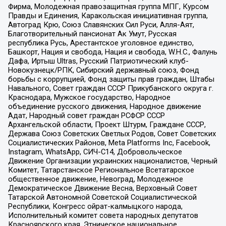
Фирма, Молодежная правозащитная группа МПГ, Курсом
Правды и Единения, Каракольская инициативная группа,
Автоград Крю, Союз Славянских Сил Руси, Алля-Аят,
Благотворительный пансионат Ак Умут, Русская
республика Русь, Арестантское уголовное единство,
Башкорт, Нация и свобода, Нация и свобода, W.H.С., Фалунь
Дафа, Иртыш Ultras, Русский Патриотический клуб-
Новокузнецк/РПК, Сибирский державный союз, Фонд
борьбы с коррупцией, Фонд защиты прав граждан, Штабы
Навального, Совет граждан СССР Прикубанского округа г.
Краснодара, Мужское государство, Народное
объединение русского движения, Народное движение
Адат, Народный совет граждан РСФСР СССР
Архангельской области, Проект Штурм, Граждане СССР,
Держава Союз Советских Светлых Родов, Совет Советских
Социалистических Районов, Meta Platforms Inc, Facebook,
Instagram, WhatsApp, СИЧ-С14, Добровольческое
Движение Организации украинских националистов, Черный
Комитет, Татарстанское Региональное Всетатарское
общественное движение, Невоград, Молодежное
Демократическое Движение Весна, Верховный Совет
Татарской Автономной Советской Социалистической
Республики, Конгресс ойрат-калмыцкого народа,
Исполнительный комитет совета народных депутатов
Красноярского края, Этническое национальное