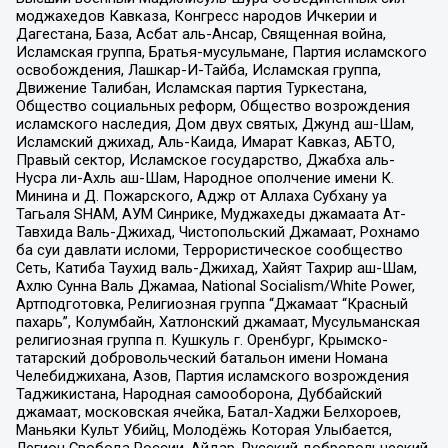
моджахедов Кавказа, Конгресс народов Ичкерии и
Дагестана, База, Асбат аль-Ансар, Священная война,
Исламская группа, Братья-мусульмане, Партия исламского
освобождения, Лашкар-И-Тайба, Исламская группа,
Движение Талибан, Исламская партия Туркестана,
Общество социальных реформ, Общество возрождения
исламского наследия, Дом двух святых, Джунд аш-Шам,
Исламский джихад, Аль-Каида, Имарат Кавказ, АБТО,
Правый сектор, Исламское государство, Джабха аль-
Нусра ли-Ахль аш-Шам, Народное ополчение имени К.
Минина и Д. Пожарского, Аджр от Аллаха Субхану уа
Тагьаля SHAM, АУМ Синрике, Муджахеды джамаата Ат-
Тавхида Валь-Джихад, Чистопольский Джамаат, Рохнамо
ба суи давлати исломи, Террористическое сообщество
Сеть, Катиба Таухид валь-Джихад, Хайят Тахрир аш-Шам,
Ахлю Сунна Валь Джамаа, National Socialism/White Power,
Артподготовка, Религиозная группа “Джамаат “Красный
пахарь”, Колумбайн, Хатлонский джамаат, Мусульманская
религиозная группа п. Кушкуль г. Оренбург, Крымско-
татарский добровольческий батальон имени Номана
Челебиджихана, Азов, Партия исламского возрождения
Таджикистана, Народная самооборона, Дуббайский
джамаат, московская ячейка, Батал-Хаджи Белхороев,
Маньяки Культ Убийц, Молодёжь Которая Улыбается,
Легион Свобода России, Айдар, Русский добровольческий