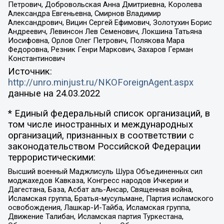
Петрович, Добровольская Анна Дмитриевна, Королева
Александра Евгеньевна, Смирнов Владимир
Александрович, Вицин Сергей Ефимович, Золотухин Борис
Андреевич, Левинсон Лев Семенович, Локшина Татьяна
Иосифовна, Орлов Олег Петрович, Полякова Мара
Федоровна, Резник Генри Маркович, Захаров Герман
Константинович
Источник:
http://unro.minjust.ru/NKOForeignAgent.aspx
данные на
24.03.2022
* Единый федеральный список организаций, в
том числе иностранных и международных
организаций, признанных в соответствии с
законодательством Российской Федерации
террористическими:
Высший военный Маджлисуль Шура Объединенных сил
моджахедов Кавказа, Конгресс народов Ичкерии и
Дагестана, База, Асбат аль-Ансар, Священная война,
Исламская группа, Братья-мусульмане, Партия исламского
освобождения, Лашкар-И-Тайба, Исламская группа,
Движение Талибан, Исламская партия Туркестана,