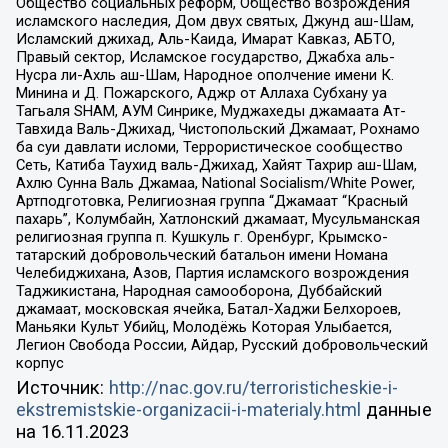
Общество социальных реформ, Общество возрождения
исламского наследия, Дом двух святых, Джунд аш-Шам,
Исламский джихад, Аль-Каида, Имарат Кавказ, АБТО,
Правый сектор, Исламское государство, Джабха аль-
Нусра ли-Ахль аш-Шам, Народное ополчение имени К.
Минина и Д. Пожарского, Аджр от Аллаха Субхану уа
Тагьаля SHAM, АУМ Синрике, Муджахеды джамаата Ат-
Тавхида Валь-Джихад, Чистопольский Джамаат, Рохнамо
ба суи давлати исломи, Террористическое сообщество
Сеть, Катиба Таухид валь-Джихад, Хайят Тахрир аш-Шам,
Ахлю Сунна Валь Джамаа, National Socialism/White Power,
Артподготовка, Религиозная группа “Джамаат “Красный
пахарь”, Колумбайн, Хатлонский джамаат, Мусульманская
религиозная группа п. Кушкуль г. Оренбург, Крымско-
татарский добровольческий батальон имени Номана
Челебиджихана, Азов, Партия исламского возрождения
Таджикистана, Народная самооборона, Дуббайский
джамаат, московская ячейка, Батал-Хаджи Белхороев,
Маньяки Культ Убийц, Молодёжь Которая Улыбается,
Легион Свобода России, Айдар, Русский добровольческий
корпус
Источник:
http://nac.gov.ru/terroristicheskie-i-
ekstremistskie-organizacii-i-materialy.html
данные
на
16.11.2023