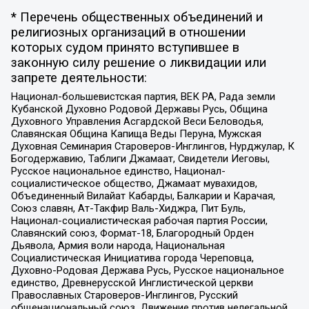
* Перечень общественных объединений и
религиозных организаций в отношении
которых судом принято вступившее в
законную силу решение о ликвидации или
запрете деятельности:
Национал-большевистская партия, ВЕК РА, Рада земли
Кубанской Духовно Родовой Державы Русь, Община
Духовного Управления Асгардской Веси Беловодья,
Славянская Община Капища Веды Перуна, Мужская
Духовная Семинария Староверов-Инглингов, Нурджулар, К
Богодержавию, Таблиги Джамаат, Свидетели Иеговы,
Русское национальное единство, Национал-
социалистическое общество, Джамаат мувахидов,
Объединенный Вилайат Кабарды, Балкарии и Карачая,
Союз славян, Ат-Такфир Валь-Хиджра, Пит Буль,
Национал-социалистическая рабочая партия России,
Славянский союз, Формат-18, Благородный Орден
Дьявола, Армия воли народа, Национальная
Социалистическая Инициатива города Череповца,
Духовно-Родовая Держава Русь, Русское национальное
единство, Древнерусской Инглистической церкви
Православных Староверов-Инглингов, Русский
общенациональный союз, Движение против нелегальной