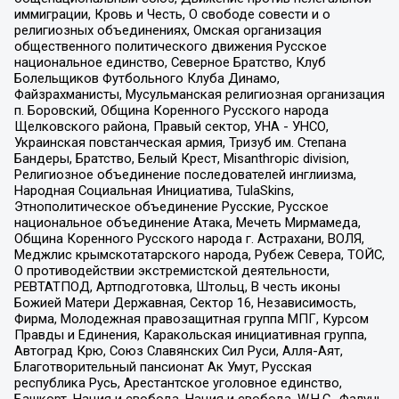
иммиграции, Кровь и Честь, О свободе совести и о
религиозных объединениях, Омская организация
общественного политического движения Русское
национальное единство, Северное Братство, Клуб
Болельщиков Футбольного Клуба Динамо,
Файзрахманисты, Мусульманская религиозная организация
п. Боровский, Община Коренного Русского народа
Щелковского района, Правый сектор, УНА - УНСО,
Украинская повстанческая армия, Тризуб им. Степана
Бандеры, Братство, Белый Крест, Misanthropic division,
Религиозное объединение последователей инглиизма,
Народная Социальная Инициатива, TulaSkins,
Этнополитическое объединение Русские, Русское
национальное объединение Атака, Мечеть Мирмамеда,
Община Коренного Русского народа г. Астрахани, ВОЛЯ,
Меджлис крымскотатарского народа, Рубеж Севера, ТОЙС,
О противодействии экстремистской деятельности,
РЕВТАТПОД, Артподготовка, Штольц, В честь иконы
Божией Матери Державная, Сектор 16, Независимость,
Фирма, Молодежная правозащитная группа МПГ, Курсом
Правды и Единения, Каракольская инициативная группа,
Автоград Крю, Союз Славянских Сил Руси, Алля-Аят,
Благотворительный пансионат Ак Умут, Русская
республика Русь, Арестантское уголовное единство,