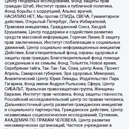
Центр гендерных исследований, Фонд защиты прав
граждан Штаб, Институт права и публичной политики,
Фонд борьбы с коррупцией, Альянс врачей,
НАСИЛИЮ.НЕТ, Мы против СПИДа, СВЕЧА, Гуманитарное
действие, Открытый Петербург, Лига Избирателей,
Правовая инициатива, Гражданский Союз, Хасдей
Ерушалаим, Центр поддержки и содействия развитию
средств массовой информации, Горячая Линия, В защиту
прав заключенных, Институт глобализации и социальных
движений, Центр социально-информационных инициатив
Действие, Благотворительный фонд охраны здоровья и
защиты прав граждан, Благотворительный фонд помощи
осужденным и их семьям, Фонд Тольятти, Новое время,
Серебряная тайга, Так-Так-Так, Сова, центр Анна, Проект
Апрель, Самарская губерния, Эра здоровья, Мемориал,
Аналитический Центр Юрия Левады, Издательство Парк
Гагарина, Фонд имени Андрея Рылькова, Сфера, Центр
СИБАЛЬТ, Уральская правозащитная группа, Женщины
Евразии, Институт прав человека, Фонд защиты гласности,
Российский исследовательский центр по правам человека,
Дальневосточный центр развития гражданских инициатив
и социального партнерства, Гражданское действие, Центр
независимых социологических исследований, Сутяжник,
АКАДЕМИЯ ПО ПРАВАМ ЧЕЛОВЕКА, Центр развития
некоммерческих организаций, Частное учреждение в