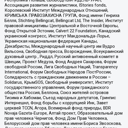
Ассоциация развития журналистики, IStories fonds,
Королевский Институт Международных Отношений,
КРИМСЬКА ПРАВОЗАХИСНА ГРУПА, Фонд имени Генриха
Бёлля, Stichting Bellingcat, Bellingcat Ltd, The Insider, Институт
правовой инициативы Центральной и Восточной Европы,
Фонд Открытой Эстонии, Calvert 22 Foundation, Канадский
украинский конгресс, Институт Макдональда-Лорье,
Украинская национальная федерация Канады,
Декабристы, Международный научный центр им Вудро
Вильсона, Свободная пресса, Возрождение, Всеукраинский
духовный центр , Риддл, Русский антивоенный комитет в
Швеции, Проект Медуза, Фонд Андрея Сахарова, Форум
свободной России, Лига Свободных Наций, Transparеncy
International, Форум Свободных Народов ПостРоссии,
Солидарность с гражданским движением в России –
Solidarus, КрымSOS, Свободный университет, Институт
государственного управления, Форум гражданского
общества Россия, Беллона, Союз жителей островов
Тисима и Хабомаи, Съезд народных депутатов, Гринпис
Интернешнл, Фонд борьбы с коррупцией Инк, Завет
церквей TCCN, Агора, Всемирный фонд природы, BDR
Novaja Gazeta-Europe, Алтай проект, Образовательный дом
прав человека Чернигов, Фонд Дом Прав Человека,
Белорусский дом прав человека имени Бориса Звозскова,