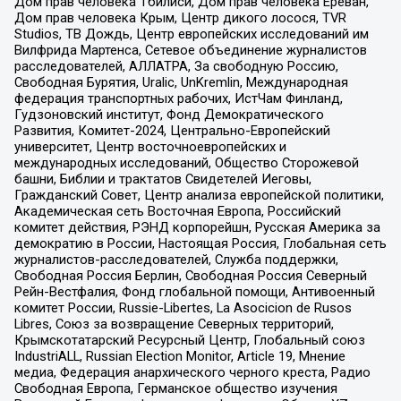
Дом прав человека Тбилиси, Дом прав человека Ереван,
Дом прав человека Крым, Центр дикого лосося, TVR
Studios, ТВ Дождь, Центр европейских исследований им
Вилфрида Мартенса, Сетевое объединение журналистов
расследователей, АЛЛАТРА, За свободную Россию,
Свободная Бурятия, Uralic, UnKremlin, Международная
федерация транспортных рабочих, ИстЧам Финланд,
Гудзоновский институт, Фонд Демократического
Развития, Комитет-2024, Центрально-Европейский
университет, Центр восточноевропейских и
международных исследований, Общество Сторожевой
башни, Библии и трактатов Свидетелей Иеговы,
Гражданский Совет, Центр анализа европейской политики,
Академическая сеть Восточная Европа, Российский
комитет действия, РЭНД корпорейшн, Русская Америка за
демократию в России, Настоящая Россия, Глобальная сеть
журналистов-расследователей, Служба поддержки,
Свободная Россия Берлин, Свободная Россия Северный
Рейн-Вестфалия, Фонд глобальной помощи, Антивоенный
комитет России, Russie-Libertes, La Asocicion de Rusos
Libres, Союз за возвращение Северных территорий,
Крымскотатарский Ресурсный Центр, Глобальный союз
IndustriALL, Russian Election Monitor, Article 19, Мнение
медиа, Федерация анархического черного креста, Радио
Свободная Европа, Германское общество изучения