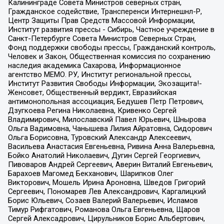
Калининграде Совета Министров северных стран,
Гражданское содействие, Трансперенси Интернешнл-Р,
Центр Защиты Прав Средств Массовой Информации,
Институт развития прессы - Сибирь, Частное учреждение в
Санкт-Петербурге Совета Министров Северных Стран,
Фонд поддержки свободы прессы, Гражданский контроль,
Человек и Закон, Общественная комиссия по сохранению
наследия академика Сахарова, Информационное
агентство МЕМО. РУ, Институт региональной прессы,
Институт Развития Свободы Информации, Экозащита!-
Женсовет, Общественный вердикт, Евразийская
антимонопольная ассоциация, Бедушев Петр Петрович,
Дзугкоева Регина Николаевна, Кривенко Сергей
Владимирович, Милославский Павел Юрьевич, Шнырова
Ольга Вадимовна, Чанышева Лилия Айратовна, Сидорович
Ольга Борисовна, Туровский Александр Алексеевич,
Васильева Анастасия Евгеньевна, Ривина Анна Валерьевна,
Бойко Анатолий Николаевич, Дугин Сергей Георгиевич,
Пивоваров Андрей Сергеевич, Аверин Виталий Евгеньевич,
Барахоев Магомед Бекханович, Шарипков Олег
Викторович, Мошель Ирина Ароновна, Шведов Григорий
Сергеевич, Пономарев Лев Александрович, Каргалицкий
Борис Юльевич, Созаев Валерий Валерьевич, Исламов
Тимур Рифгатович, Романова Ольга Евгеньевна, Щаров
Сергей Алексадрович, Цирульников Борис Альбертович,