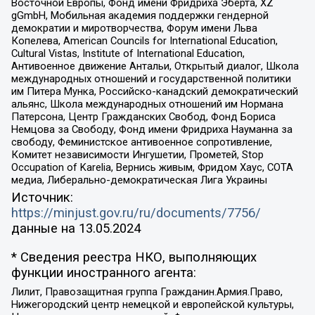
Восточной Европы, Фонд имени Фридриха Эберта, XZ
gGmbH, Мобильная академия поддержки гендерной
демократии и миротворчества, Форум имени Льва
Копелева, American Councils for International Education,
Cultural Vistas, Institute of International Education,
Антивоенное движение Антальи, Открытый диалог, Школа
международных отношений и государственной политики
им Питера Мунка, Российско-канадский демократический
альянс, Школа международных отношений им Нормана
Патерсона, Центр Гражданских Свобод, Фонд Бориса
Немцова за Свободу, Фонд имени Фридриха Науманна за
свободу, Феминистское антивоенное сопротивление,
Комитет независимости Ингушетии, Прометей, Stop
Occupation of Karelia, Вернись живым, Фридом Хаус, СОТА
медиа, Либерально-демократическая Лига Украины
Источник:
https://minjust.gov.ru/ru/documents/7756/
данные на
13.05.2024
* Сведения реестра НКО, выполняющих
функции иностранного агента:
Лилит, Правозащитная группа Гражданин.Армия.Право,
Нижегородский центр немецкой и европейской культуры,