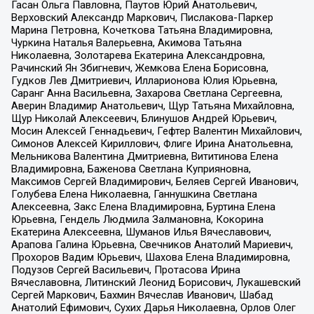
Гасан Ольга Павловна, Паутов Юрий Анатольевич,
Верховский Александр Маркович, Пислакова-Паркер
Марина Петровна, Кочеткова Татьяна Владимировна,
Чуркина Наталья Валерьевна, Акимова Татьяна
Николаевна, Золотарева Екатерина Александровна,
Рачинский Ян Збигневич, Жемкова Елена Борисовна,
Гудков Лев Дмитриевич, Илларионова Юлия Юрьевна,
Саранг Анна Васильевна, Захарова Светлана Сергеевна,
Аверин Владимир Анатольевич, Щур Татьяна Михайловна,
Щур Николай Алексеевич, Блинушов Андрей Юрьевич,
Мосин Алексей Геннадьевич, Гефтер Валентин Михайлович,
Симонов Алексей Кириллович, Флиге Ирина Анатольевна,
Мельникова Валентина Дмитриевна, Вититинова Елена
Владимировна, Баженова Светлана Куприяновна,
Максимов Сергей Владимирович, Беляев Сергей Иванович,
Голубева Елена Николаевна, Ганнушкина Светлана
Алексеевна, Закс Елена Владимировна, Буртина Елена
Юрьевна, Гендель Людмила Залмановна, Кокорина
Екатерина Алексеевна, Шуманов Илья Вячеславович,
Арапова Галина Юрьевна, Свечников Анатолий Мариевич,
Прохоров Вадим Юрьевич, Шахова Елена Владимировна,
Подузов Сергей Васильевич, Протасова Ирина
Вячеславовна, Литинский Леонид Борисович, Лукашевский
Сергей Маркович, Бахмин Вячеслав Иванович, Шабад
Анатолий Ефимович, Сухих Дарья Николаевна, Орлов Олег