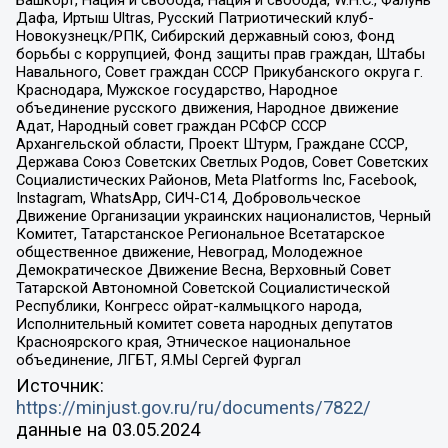
Башкорт, Нация и свобода, Нация и свобода, W.H.С., Фалунь
Дафа, Иртыш Ultras, Русский Патриотический клуб-
Новокузнецк/РПК, Сибирский державный союз, Фонд
борьбы с коррупцией, Фонд защиты прав граждан, Штабы
Навального, Совет граждан СССР Прикубанского округа г.
Краснодара, Мужское государство, Народное
объединение русского движения, Народное движение
Адат, Народный совет граждан РСФСР СССР
Архангельской области, Проект Штурм, Граждане СССР,
Держава Союз Советских Светлых Родов, Совет Советских
Социалистических Районов, Meta Platforms Inc, Facebook,
Instagram, WhatsApp, СИЧ-С14, Добровольческое
Движение Организации украинских националистов, Черный
Комитет, Татарстанское Региональное Всетатарское
общественное движение, Невоград, Молодежное
Демократическое Движение Весна, Верховный Совет
Татарской Автономной Советской Социалистической
Республики, Конгресс ойрат-калмыцкого народа,
Исполнительный комитет совета народных депутатов
Красноярского края, Этническое национальное
объединение, ЛГБТ, Я.МЫ Сергей Фургал
Источник:
https://minjust.gov.ru/ru/documents/7822/
данные на
03.05.2024