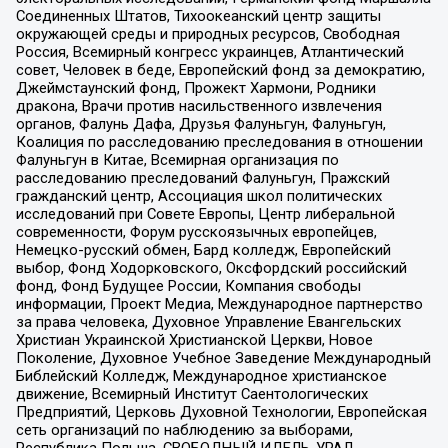
Соединенных Штатов, Тихоокеанский центр защиты
окружающей среды и природных ресурсов, Свободная
Россия, Всемирный конгресс украинцев, Атлантический
совет, Человек в беде, Европейский фонд за демократию,
Джеймстаунский фонд, Прожект Хармони, Родники
дракона, Врачи против насильственного извлечения
органов, Фалунь Дафа, Друзья Фалуньгун, Фалуньгун,
Коалиция по расследованию преследования в отношении
Фалуньгун в Китае, Всемирная организация по
расследованию преследований Фалуньгун, Пражский
гражданский центр, Ассоциация школ политических
исследований при Совете Европы, Центр либеральной
современности, Форум русскоязычных европейцев,
Немецко-русский обмен, Бард колледж, Европейский
выбор, Фонд Ходорковского, Оксфордский российский
фонд, Фонд Будущее России, Компания свободы
информации, Проект Медиа, Международное партнерство
за права человека, Духовное Управление Евангельских
Христиан Украинской Христианской Церкви, Новое
Поколение, Духовное Учебное Заведение Международный
Библейский Колледж, Международное христианское
движение, Всемирный Институт Саентологических
Предприятий, Церковь Духовной Технологии, Европейская
сеть организаций по наблюдению за выборами,
Республика Польша, СВОБОДНЫЙ ИДЕЛЬ-УРАЛ,