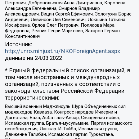
Петрович, Добровольская Анна Дмитриевна, Королева
Александра Евгеньевна, Смирнов Владимир
Александрович, Вицин Сергей Ефимович, Золотухин Борис
Андреевич, Левинсон Лев Семенович, Локшина Татьяна
Иосифовна, Орлов Олег Петрович, Полякова Мара
Федоровна, Резник Генри Маркович, Захаров Герман
Константинович
Источник:
http://unro.minjust.ru/NKOForeignAgent.aspx
данные на
24.03.2022
* Единый федеральный список организаций, в
том числе иностранных и международных
организаций, признанных в соответствии с
законодательством Российской Федерации
террористическими:
Высший военный Маджлисуль Шура Объединенных сил
моджахедов Кавказа, Конгресс народов Ичкерии и
Дагестана, База, Асбат аль-Ансар, Священная война,
Исламская группа, Братья-мусульмане, Партия исламского
освобождения, Лашкар-И-Тайба, Исламская группа,
Движение Талибан, Исламская партия Туркестана,