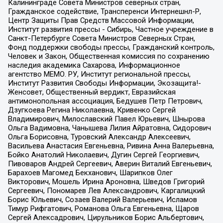
Калининграде Совета Министров северных стран,
Гражданское содействие, Трансперенси Интернешнл-Р,
Центр Защиты Прав Средств Массовой Информации,
Институт развития прессы - Сибирь, Частное учреждение в
Санкт-Петербурге Совета Министров Северных Стран,
Фонд поддержки свободы прессы, Гражданский контроль,
Человек и Закон, Общественная комиссия по сохранению
наследия академика Сахарова, Информационное
агентство МЕМО. РУ, Институт региональной прессы,
Институт Развития Свободы Информации, Экозащита!-
Женсовет, Общественный вердикт, Евразийская
антимонопольная ассоциация, Бедушев Петр Петрович,
Дзугкоева Регина Николаевна, Кривенко Сергей
Владимирович, Милославский Павел Юрьевич, Шнырова
Ольга Вадимовна, Чанышева Лилия Айратовна, Сидорович
Ольга Борисовна, Туровский Александр Алексеевич,
Васильева Анастасия Евгеньевна, Ривина Анна Валерьевна,
Бойко Анатолий Николаевич, Дугин Сергей Георгиевич,
Пивоваров Андрей Сергеевич, Аверин Виталий Евгеньевич,
Барахоев Магомед Бекханович, Шарипков Олег
Викторович, Мошель Ирина Ароновна, Шведов Григорий
Сергеевич, Пономарев Лев Александрович, Каргалицкий
Борис Юльевич, Созаев Валерий Валерьевич, Исламов
Тимур Рифгатович, Романова Ольга Евгеньевна, Щаров
Сергей Алексадрович, Цирульников Борис Альбертович,