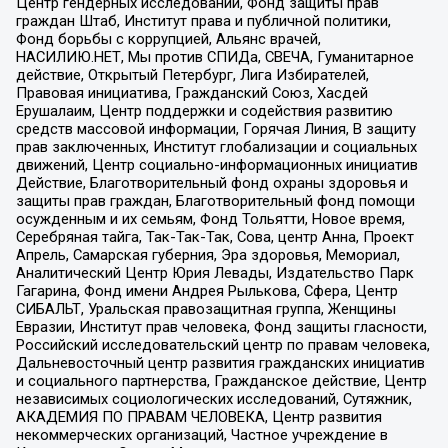
Центр гендерных исследований, Фонд защиты прав
граждан Штаб, Институт права и публичной политики,
Фонд борьбы с коррупцией, Альянс врачей,
НАСИЛИЮ.НЕТ, Мы против СПИДа, СВЕЧА, Гуманитарное
действие, Открытый Петербург, Лига Избирателей,
Правовая инициатива, Гражданский Союз, Хасдей
Ерушалаим, Центр поддержки и содействия развитию
средств массовой информации, Горячая Линия, В защиту
прав заключенных, Институт глобализации и социальных
движений, Центр социально-информационных инициатив
Действие, Благотворительный фонд охраны здоровья и
защиты прав граждан, Благотворительный фонд помощи
осужденным и их семьям, Фонд Тольятти, Новое время,
Серебряная тайга, Так-Так-Так, Сова, центр Анна, Проект
Апрель, Самарская губерния, Эра здоровья, Мемориал,
Аналитический Центр Юрия Левады, Издательство Парк
Гагарина, Фонд имени Андрея Рылькова, Сфера, Центр
СИБАЛЬТ, Уральская правозащитная группа, Женщины
Евразии, Институт прав человека, Фонд защиты гласности,
Российский исследовательский центр по правам человека,
Дальневосточный центр развития гражданских инициатив
и социального партнерства, Гражданское действие, Центр
независимых социологических исследований, Сутяжник,
АКАДЕМИЯ ПО ПРАВАМ ЧЕЛОВЕКА, Центр развития
некоммерческих организаций, Частное учреждение в