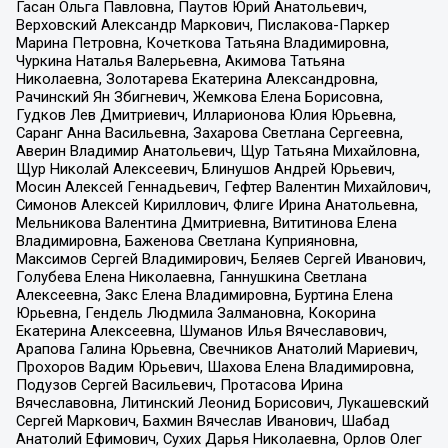
Гасан Ольга Павловна, Паутов Юрий Анатольевич,
Верховский Александр Маркович, Пислакова-Паркер
Марина Петровна, Кочеткова Татьяна Владимировна,
Чуркина Наталья Валерьевна, Акимова Татьяна
Николаевна, Золотарева Екатерина Александровна,
Рачинский Ян Збигневич, Жемкова Елена Борисовна,
Гудков Лев Дмитриевич, Илларионова Юлия Юрьевна,
Саранг Анна Васильевна, Захарова Светлана Сергеевна,
Аверин Владимир Анатольевич, Щур Татьяна Михайловна,
Щур Николай Алексеевич, Блинушов Андрей Юрьевич,
Мосин Алексей Геннадьевич, Гефтер Валентин Михайлович,
Симонов Алексей Кириллович, Флиге Ирина Анатольевна,
Мельникова Валентина Дмитриевна, Вититинова Елена
Владимировна, Баженова Светлана Куприяновна,
Максимов Сергей Владимирович, Беляев Сергей Иванович,
Голубева Елена Николаевна, Ганнушкина Светлана
Алексеевна, Закс Елена Владимировна, Буртина Елена
Юрьевна, Гендель Людмила Залмановна, Кокорина
Екатерина Алексеевна, Шуманов Илья Вячеславович,
Арапова Галина Юрьевна, Свечников Анатолий Мариевич,
Прохоров Вадим Юрьевич, Шахова Елена Владимировна,
Подузов Сергей Васильевич, Протасова Ирина
Вячеславовна, Литинский Леонид Борисович, Лукашевский
Сергей Маркович, Бахмин Вячеслав Иванович, Шабад
Анатолий Ефимович, Сухих Дарья Николаевна, Орлов Олег