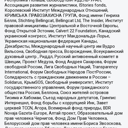
Ассоциация развития журналистики, IStories fonds,
Королевский Институт Международных Отношений,
КРИМСЬКА ПРАВОЗАХИСНА ГРУПА, Фонд имени Генриха
Бёлля, Stichting Bellingcat, Bellingcat Ltd, The Insider, Институт
правовой инициативы Центральной и Восточной Европы,
Фонд Открытой Эстонии, Calvert 22 Foundation, Канадский
украинский конгресс, Институт Макдональда-Лорье,
Украинская национальная федерация Канады,
Декабристы, Международный научный центр им Вудро
Вильсона, Свободная пресса, Возрождение, Всеукраинский
духовный центр , Риддл, Русский антивоенный комитет в
Швеции, Проект Медуза, Фонд Андрея Сахарова, Форум
свободной России, Лига Свободных Наций, Transparеncy
International, Форум Свободных Народов ПостРоссии,
Солидарность с гражданским движением в России –
Solidarus, КрымSOS, Свободный университет, Институт
государственного управления, Форум гражданского
общества Россия, Беллона, Союз жителей островов
Тисима и Хабомаи, Съезд народных депутатов, Гринпис
Интернешнл, Фонд борьбы с коррупцией Инк, Завет
церквей TCCN, Агора, Всемирный фонд природы, BDR
Novaja Gazeta-Europe, Алтай проект, Образовательный дом
прав человека Чернигов, Фонд Дом Прав Человека,
Белорусский дом прав человека имени Бориса Звозскова,