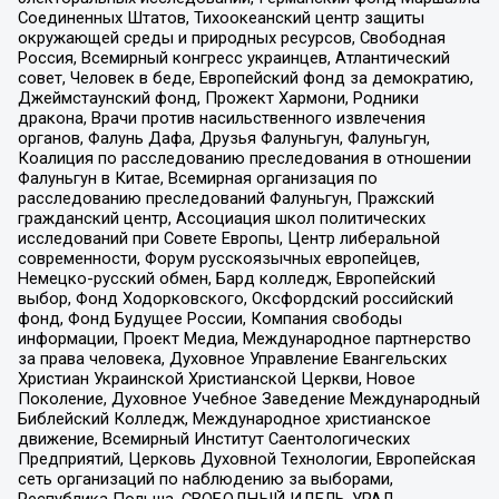
Соединенных Штатов, Тихоокеанский центр защиты
окружающей среды и природных ресурсов, Свободная
Россия, Всемирный конгресс украинцев, Атлантический
совет, Человек в беде, Европейский фонд за демократию,
Джеймстаунский фонд, Прожект Хармони, Родники
дракона, Врачи против насильственного извлечения
органов, Фалунь Дафа, Друзья Фалуньгун, Фалуньгун,
Коалиция по расследованию преследования в отношении
Фалуньгун в Китае, Всемирная организация по
расследованию преследований Фалуньгун, Пражский
гражданский центр, Ассоциация школ политических
исследований при Совете Европы, Центр либеральной
современности, Форум русскоязычных европейцев,
Немецко-русский обмен, Бард колледж, Европейский
выбор, Фонд Ходорковского, Оксфордский российский
фонд, Фонд Будущее России, Компания свободы
информации, Проект Медиа, Международное партнерство
за права человека, Духовное Управление Евангельских
Христиан Украинской Христианской Церкви, Новое
Поколение, Духовное Учебное Заведение Международный
Библейский Колледж, Международное христианское
движение, Всемирный Институт Саентологических
Предприятий, Церковь Духовной Технологии, Европейская
сеть организаций по наблюдению за выборами,
Республика Польша, СВОБОДНЫЙ ИДЕЛЬ-УРАЛ,