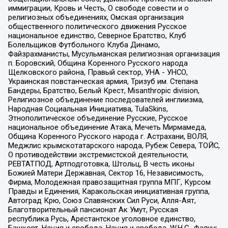
иммиграции, Кровь и Честь, О свободе совести и о
религиозных объединениях, Омская организация
общественного политического движения Русское
национальное единство, Северное Братство, Клуб
Болельщиков Футбольного Клуба Динамо,
Файзрахманисты, Мусульманская религиозная организация
п. Боровский, Община Коренного Русского народа
Щелковского района, Правый сектор, УНА - УНСО,
Украинская повстанческая армия, Тризуб им. Степана
Бандеры, Братство, Белый Крест, Misanthropic division,
Религиозное объединение последователей инглиизма,
Народная Социальная Инициатива, TulaSkins,
Этнополитическое объединение Русские, Русское
национальное объединение Атака, Мечеть Мирмамеда,
Община Коренного Русского народа г. Астрахани, ВОЛЯ,
Меджлис крымскотатарского народа, Рубеж Севера, ТОЙС,
О противодействии экстремистской деятельности,
РЕВТАТПОД, Артподготовка, Штольц, В честь иконы
Божией Матери Державная, Сектор 16, Независимость,
Фирма, Молодежная правозащитная группа МПГ, Курсом
Правды и Единения, Каракольская инициативная группа,
Автоград Крю, Союз Славянских Сил Руси, Алля-Аят,
Благотворительный пансионат Ак Умут, Русская
республика Русь, Арестантское уголовное единство,