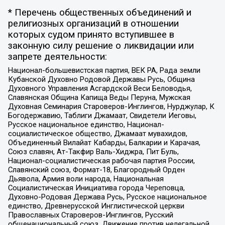
* Перечень общественных объединений и
религиозных организаций в отношении
которых судом принято вступившее в
законную силу решение о ликвидации или
запрете деятельности:
Национал-большевистская партия, ВЕК РА, Рада земли
Кубанской Духовно Родовой Державы Русь, Община
Духовного Управления Асгардской Веси Беловодья,
Славянская Община Капища Веды Перуна, Мужская
Духовная Семинария Староверов-Инглингов, Нурджулар, К
Богодержавию, Таблиги Джамаат, Свидетели Иеговы,
Русское национальное единство, Национал-
социалистическое общество, Джамаат мувахидов,
Объединенный Вилайат Кабарды, Балкарии и Карачая,
Союз славян, Ат-Такфир Валь-Хиджра, Пит Буль,
Национал-социалистическая рабочая партия России,
Славянский союз, Формат-18, Благородный Орден
Дьявола, Армия воли народа, Национальная
Социалистическая Инициатива города Череповца,
Духовно-Родовая Держава Русь, Русское национальное
единство, Древнерусской Инглистической церкви
Православных Староверов-Инглингов, Русский
общенациональный союз, Движение против нелегальной