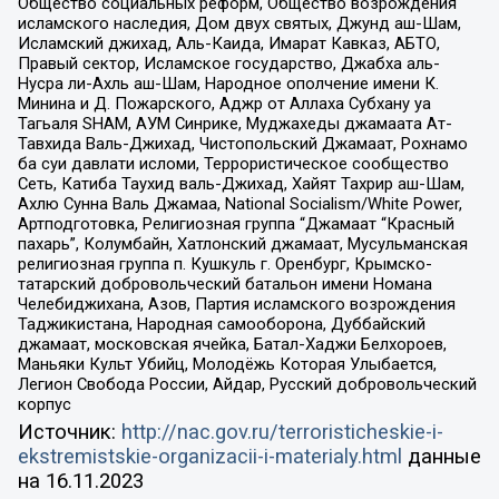
Общество социальных реформ, Общество возрождения
исламского наследия, Дом двух святых, Джунд аш-Шам,
Исламский джихад, Аль-Каида, Имарат Кавказ, АБТО,
Правый сектор, Исламское государство, Джабха аль-
Нусра ли-Ахль аш-Шам, Народное ополчение имени К.
Минина и Д. Пожарского, Аджр от Аллаха Субхану уа
Тагьаля SHAM, АУМ Синрике, Муджахеды джамаата Ат-
Тавхида Валь-Джихад, Чистопольский Джамаат, Рохнамо
ба суи давлати исломи, Террористическое сообщество
Сеть, Катиба Таухид валь-Джихад, Хайят Тахрир аш-Шам,
Ахлю Сунна Валь Джамаа, National Socialism/White Power,
Артподготовка, Религиозная группа “Джамаат “Красный
пахарь”, Колумбайн, Хатлонский джамаат, Мусульманская
религиозная группа п. Кушкуль г. Оренбург, Крымско-
татарский добровольческий батальон имени Номана
Челебиджихана, Азов, Партия исламского возрождения
Таджикистана, Народная самооборона, Дуббайский
джамаат, московская ячейка, Батал-Хаджи Белхороев,
Маньяки Культ Убийц, Молодёжь Которая Улыбается,
Легион Свобода России, Айдар, Русский добровольческий
корпус
Источник:
http://nac.gov.ru/terroristicheskie-i-
ekstremistskie-organizacii-i-materialy.html
данные
на
16.11.2023