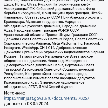
Башкорт, Нация и свобода, Нация и свобода, W.H.С., Фалунь
Дафа, Иртыш Ultras, Русский Патриотический клуб-
Новокузнецк/РПК, Сибирский державный союз, Фонд
борьбы с коррупцией, Фонд защиты прав граждан, Штабы
Навального, Совет граждан СССР Прикубанского округа г.
Краснодара, Мужское государство, Народное
объединение русского движения, Народное движение
Адат, Народный совет граждан РСФСР СССР
Архангельской области, Проект Штурм, Граждане СССР,
Держава Союз Советских Светлых Родов, Совет Советских
Социалистических Районов, Meta Platforms Inc, Facebook,
Instagram, WhatsApp, СИЧ-С14, Добровольческое
Движение Организации украинских националистов, Черный
Комитет, Татарстанское Региональное Всетатарское
общественное движение, Невоград, Молодежное
Демократическое Движение Весна, Верховный Совет
Татарской Автономной Советской Социалистической
Республики, Конгресс ойрат-калмыцкого народа,
Исполнительный комитет совета народных депутатов
Красноярского края, Этническое национальное
объединение, ЛГБТ, Я.МЫ Сергей Фургал
Источник:
https://minjust.gov.ru/ru/documents/7822/
данные на
03.05.2024