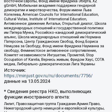
Восточной Европы, Фонд имени Фридриха Эберта, XZ
gGmbH, Мобильная академия поддержки гендерной
демократии и миротворчества, Форум имени Льва
Копелева, American Councils for International Education,
Cultural Vistas, Institute of International Education,
Антивоенное движение Антальи, Открытый диалог, Школа
международных отношений и государственной политики
им Питера Мунка, Российско-канадский демократический
альянс, Школа международных отношений им Нормана
Патерсона, Центр Гражданских Свобод, Фонд Бориса
Немцова за Свободу, Фонд имени Фридриха Науманна за
свободу, Феминистское антивоенное сопротивление,
Комитет независимости Ингушетии, Прометей, Stop
Occupation of Karelia, Вернись живым, Фридом Хаус, СОТА
медиа, Либерально-демократическая Лига Украины
Источник:
https://minjust.gov.ru/ru/documents/7756/
данные на
13.05.2024
* Сведения реестра НКО, выполняющих
функции иностранного агента:
Лилит, Правозащитная группа Гражданин.Армия.Право,
Нижегородский центр немецкой и европейской культуры,