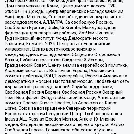
Дом прав человека Тбилиси, Дом прав человека Ереван,
Дом прав человека Крым, Центр дикого лосося, TVR
Studios, ТВ Дождь, Центр европейских исследований им
Вилфрида Мартенса, Сетевое объединение журналистов
расследователей, АЛЛАТРА, За свободную Россию,
Свободная Бурятия, Uralic, UnKremlin, Международная
федерация транспортных рабочих, ИстЧам Финланд,
Гудзоновский институт, Фонд Демократического
Развития, Комитет-2024, Центрально-Европейский
университет, Центр восточноевропейских и
международных исследований, Общество Сторожевой
башни, Библии и трактатов Свидетелей Иеговы,
Гражданский Совет, Центр анализа европейской политики,
Академическая сеть Восточная Европа, Российский
комитет действия, РЭНД корпорейшн, Русская Америка за
демократию в России, Настоящая Россия, Глобальная сеть
журналистов-расследователей, Служба поддержки,
Свободная Россия Берлин, Свободная Россия Северный
Рейн-Вестфалия, Фонд глобальной помощи, Антивоенный
комитет России, Russie-Libertes, La Asocicion de Rusos
Libres, Союз за возвращение Северных территорий,
Крымскотатарский Ресурсный Центр, Глобальный союз
IndustriALL, Russian Election Monitor, Article 19, Мнение
медиа, Федерация анархического черного креста, Радио
Свободная Европа, Германское общество изучения