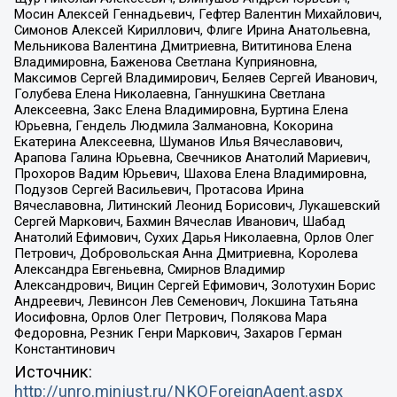
Мосин Алексей Геннадьевич, Гефтер Валентин Михайлович,
Симонов Алексей Кириллович, Флиге Ирина Анатольевна,
Мельникова Валентина Дмитриевна, Вититинова Елена
Владимировна, Баженова Светлана Куприяновна,
Максимов Сергей Владимирович, Беляев Сергей Иванович,
Голубева Елена Николаевна, Ганнушкина Светлана
Алексеевна, Закс Елена Владимировна, Буртина Елена
Юрьевна, Гендель Людмила Залмановна, Кокорина
Екатерина Алексеевна, Шуманов Илья Вячеславович,
Арапова Галина Юрьевна, Свечников Анатолий Мариевич,
Прохоров Вадим Юрьевич, Шахова Елена Владимировна,
Подузов Сергей Васильевич, Протасова Ирина
Вячеславовна, Литинский Леонид Борисович, Лукашевский
Сергей Маркович, Бахмин Вячеслав Иванович, Шабад
Анатолий Ефимович, Сухих Дарья Николаевна, Орлов Олег
Петрович, Добровольская Анна Дмитриевна, Королева
Александра Евгеньевна, Смирнов Владимир
Александрович, Вицин Сергей Ефимович, Золотухин Борис
Андреевич, Левинсон Лев Семенович, Локшина Татьяна
Иосифовна, Орлов Олег Петрович, Полякова Мара
Федоровна, Резник Генри Маркович, Захаров Герман
Константинович
Источник:
http://unro.minjust.ru/NKOForeignAgent.aspx