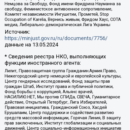
Немцова за Свободу, Фонд имени Фридриха Науманна за
свободу, Феминистское антивоенное сопротивление,
Комитет независимости Ингушетии, Прометей, Stop
Occupation of Karelia, Вернись живым, Фридом Хаус, СОТА
медиа, Либерально-демократическая Лига Украины
Источник:
https://minjust.gov.ru/ru/documents/7756/
данные на
13.05.2024
* Сведения реестра НКО, выполняющих
функции иностранного агента:
Лилит, Правозащитная группа Гражданин.Армия.Право,
Нижегородский центр немецкой и европейской культуры,
Центр гендерных исследований, Фонд защиты прав
граждан Штаб, Институт права и публичной политики,
Фонд борьбы с коррупцией, Альянс врачей,
НАСИЛИЮ.НЕТ, Мы против СПИДа, СВЕЧА, Гуманитарное
действие, Открытый Петербург, Лига Избирателей,
Правовая инициатива, Гражданский Союз, Хасдей
Ерушалаим, Центр поддержки и содействия развитию
средств массовой информации, Горячая Линия, В защиту
прав заключенных, Институт глобализации и социальных
движений, Центр социально-информационных инициатив