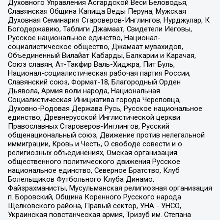
Духовного Управления Асгардской Веси Беловодья,
Славянская Община Капища Веды Перуна, Мужская
Духовная Семинария Староверов-Инглингов, Нурджулар, К
Богодержавию, Таблиги Джамаат, Свидетели Иеговы,
Русское национальное единство, Национал-
социалистическое общество, Джамаат мувахидов,
Объединенный Вилайат Кабарды, Балкарии и Карачая,
Союз славян, Ат-Такфир Валь-Хиджра, Пит Буль,
Национал-социалистическая рабочая партия России,
Славянский союз, Формат-18, Благородный Орден
Дьявола, Армия воли народа, Национальная
Социалистическая Инициатива города Череповца,
Духовно-Родовая Держава Русь, Русское национальное
единство, Древнерусской Инглистической церкви
Православных Староверов-Инглингов, Русский
общенациональный союз, Движение против нелегальной
иммиграции, Кровь и Честь, О свободе совести и о
религиозных объединениях, Омская организация
общественного политического движения Русское
национальное единство, Северное Братство, Клуб
Болельщиков Футбольного Клуба Динамо,
Файзрахманисты, Мусульманская религиозная организация
п. Боровский, Община Коренного Русского народа
Щелковского района, Правый сектор, УНА - УНСО,
Украинская повстанческая армия, Тризуб им. Степана