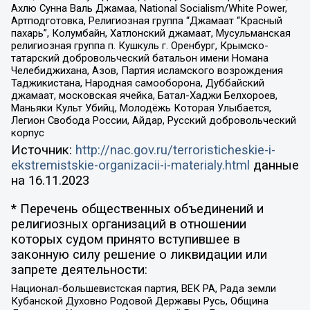
Ахлю Сунна Валь Джамаа, National Socialism/White Power,
Артподготовка, Религиозная группа “Джамаат “Красный
пахарь”, Колумбайн, Хатлонский джамаат, Мусульманская
религиозная группа п. Кушкуль г. Оренбург, Крымско-
татарский добровольческий батальон имени Номана
Челебиджихана, Азов, Партия исламского возрождения
Таджикистана, Народная самооборона, Дуббайский
джамаат, московская ячейка, Батал-Хаджи Белхороев,
Маньяки Культ Убийц, Молодёжь Которая Улыбается,
Легион Свобода России, Айдар, Русский добровольческий
корпус
Источник:
http://nac.gov.ru/terroristicheskie-i-
ekstremistskie-organizacii-i-materialy.html
данные
на
16.11.2023
* Перечень общественных объединений и
религиозных организаций в отношении
которых судом принято вступившее в
законную силу решение о ликвидации или
запрете деятельности:
Национал-большевистская партия, ВЕК РА, Рада земли
Кубанской Духовно Родовой Державы Русь, Община