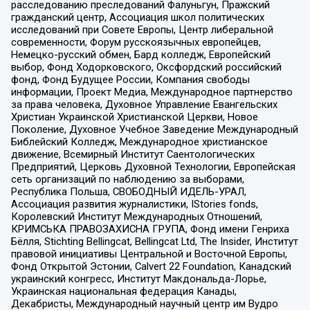
расследованию преследований Фалуньгун, Пражский
гражданский центр, Ассоциация школ политических
исследований при Совете Европы, Центр либеральной
современности, Форум русскоязычных европейцев,
Немецко-русский обмен, Бард колледж, Европейский
выбор, Фонд Ходорковского, Оксфордский российский
фонд, Фонд Будущее России, Компания свободы
информации, Проект Медиа, Международное партнерство
за права человека, Духовное Управление Евангельских
Христиан Украинской Христианской Церкви, Новое
Поколение, Духовное Учебное Заведение Международный
Библейский Колледж, Международное христианское
движение, Всемирный Институт Саентологических
Предприятий, Церковь Духовной Технологии, Европейская
сеть организаций по наблюдению за выборами,
Республика Польша, СВОБОДНЫЙ ИДЕЛЬ-УРАЛ,
Ассоциация развития журналистики, IStories fonds,
Королевский Институт Международных Отношений,
КРИМСЬКА ПРАВОЗАХИСНА ГРУПА, Фонд имени Генриха
Бёлля, Stichting Bellingcat, Bellingcat Ltd, The Insider, Институт
правовой инициативы Центральной и Восточной Европы,
Фонд Открытой Эстонии, Calvert 22 Foundation, Канадский
украинский конгресс, Институт Макдональда-Лорье,
Украинская национальная федерация Канады,
Декабристы, Международный научный центр им Вудро