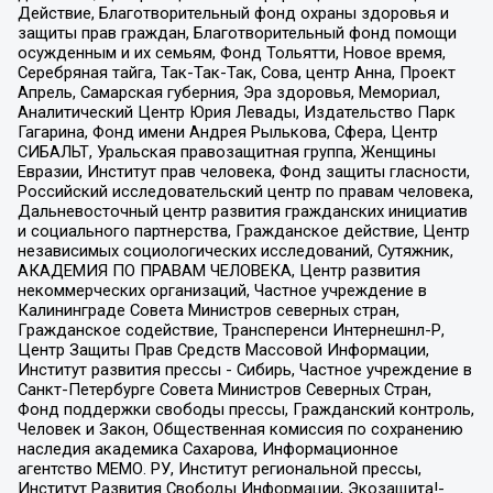
Действие, Благотворительный фонд охраны здоровья и
защиты прав граждан, Благотворительный фонд помощи
осужденным и их семьям, Фонд Тольятти, Новое время,
Серебряная тайга, Так-Так-Так, Сова, центр Анна, Проект
Апрель, Самарская губерния, Эра здоровья, Мемориал,
Аналитический Центр Юрия Левады, Издательство Парк
Гагарина, Фонд имени Андрея Рылькова, Сфера, Центр
СИБАЛЬТ, Уральская правозащитная группа, Женщины
Евразии, Институт прав человека, Фонд защиты гласности,
Российский исследовательский центр по правам человека,
Дальневосточный центр развития гражданских инициатив
и социального партнерства, Гражданское действие, Центр
независимых социологических исследований, Сутяжник,
АКАДЕМИЯ ПО ПРАВАМ ЧЕЛОВЕКА, Центр развития
некоммерческих организаций, Частное учреждение в
Калининграде Совета Министров северных стран,
Гражданское содействие, Трансперенси Интернешнл-Р,
Центр Защиты Прав Средств Массовой Информации,
Институт развития прессы - Сибирь, Частное учреждение в
Санкт-Петербурге Совета Министров Северных Стран,
Фонд поддержки свободы прессы, Гражданский контроль,
Человек и Закон, Общественная комиссия по сохранению
наследия академика Сахарова, Информационное
агентство МЕМО. РУ, Институт региональной прессы,
Институт Развития Свободы Информации, Экозащита!-