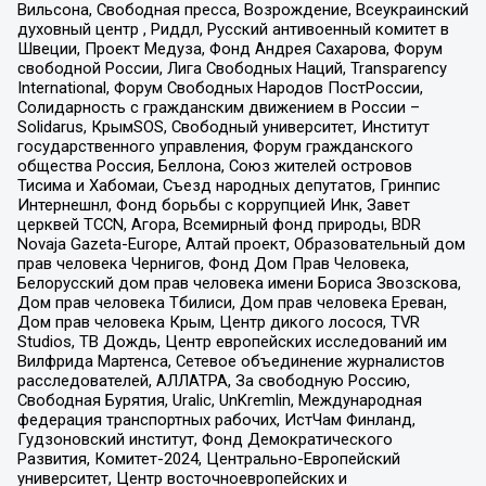
Вильсона, Свободная пресса, Возрождение, Всеукраинский
духовный центр , Риддл, Русский антивоенный комитет в
Швеции, Проект Медуза, Фонд Андрея Сахарова, Форум
свободной России, Лига Свободных Наций, Transparеncy
International, Форум Свободных Народов ПостРоссии,
Солидарность с гражданским движением в России –
Solidarus, КрымSOS, Свободный университет, Институт
государственного управления, Форум гражданского
общества Россия, Беллона, Союз жителей островов
Тисима и Хабомаи, Съезд народных депутатов, Гринпис
Интернешнл, Фонд борьбы с коррупцией Инк, Завет
церквей TCCN, Агора, Всемирный фонд природы, BDR
Novaja Gazeta-Europe, Алтай проект, Образовательный дом
прав человека Чернигов, Фонд Дом Прав Человека,
Белорусский дом прав человека имени Бориса Звозскова,
Дом прав человека Тбилиси, Дом прав человека Ереван,
Дом прав человека Крым, Центр дикого лосося, TVR
Studios, ТВ Дождь, Центр европейских исследований им
Вилфрида Мартенса, Сетевое объединение журналистов
расследователей, АЛЛАТРА, За свободную Россию,
Свободная Бурятия, Uralic, UnKremlin, Международная
федерация транспортных рабочих, ИстЧам Финланд,
Гудзоновский институт, Фонд Демократического
Развития, Комитет-2024, Центрально-Европейский
университет, Центр восточноевропейских и