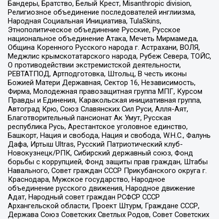
Бандеры, Братство, Белый Крест, Misanthropic division,
Религиозное объединение последователей инглиизма,
Народная Социальная Инициатива, TulaSkins,
Этнополитическое объединение Русские, Русское
национальное объединение Атака, Мечеть Мирмамеда,
Община Коренного Русского народа г. Астрахани, ВОЛЯ,
Меджлис крымскотатарского народа, Рубеж Севера, ТОЙС,
О противодействии экстремистской деятельности,
РЕВТАТПОД, Артподготовка, Штольц, В честь иконы
Божией Матери Державная, Сектор 16, Независимость,
Фирма, Молодежная правозащитная группа МПГ, Курсом
Правды и Единения, Каракольская инициативная группа,
Автоград Крю, Союз Славянских Сил Руси, Алля-Аят,
Благотворительный пансионат Ак Умут, Русская
республика Русь, Арестантское уголовное единство,
Башкорт, Нация и свобода, Нация и свобода, W.H.С., Фалунь
Дафа, Иртыш Ultras, Русский Патриотический клуб-
Новокузнецк/РПК, Сибирский державный союз, Фонд
борьбы с коррупцией, Фонд защиты прав граждан, Штабы
Навального, Совет граждан СССР Прикубанского округа г.
Краснодара, Мужское государство, Народное
объединение русского движения, Народное движение
Адат, Народный совет граждан РСФСР СССР
Архангельской области, Проект Штурм, Граждане СССР,
Держава Союз Советских Светлых Родов, Совет Советских