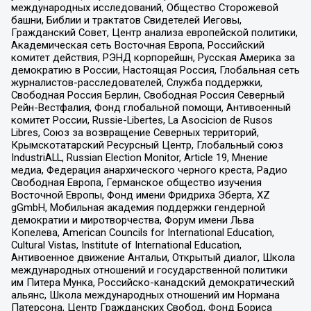
международных исследований, Общество Сторожевой
башни, Библии и трактатов Свидетелей Иеговы,
Гражданский Совет, Центр анализа европейской политики,
Академическая сеть Восточная Европа, Российский
комитет действия, РЭНД корпорейшн, Русская Америка за
демократию в России, Настоящая Россия, Глобальная сеть
журналистов-расследователей, Служба поддержки,
Свободная Россия Берлин, Свободная Россия Северный
Рейн-Вестфалия, Фонд глобальной помощи, Антивоенный
комитет России, Russie-Libertes, La Asocicion de Rusos
Libres, Союз за возвращение Северных территорий,
Крымскотатарский Ресурсный Центр, Глобальный союз
IndustriALL, Russian Election Monitor, Article 19, Мнение
медиа, Федерация анархического черного креста, Радио
Свободная Европа, Германское общество изучения
Восточной Европы, Фонд имени Фридриха Эберта, XZ
gGmbH, Мобильная академия поддержки гендерной
демократии и миротворчества, Форум имени Льва
Копелева, American Councils for International Education,
Cultural Vistas, Institute of International Education,
Антивоенное движение Антальи, Открытый диалог, Школа
международных отношений и государственной политики
им Питера Мунка, Российско-канадский демократический
альянс, Школа международных отношений им Нормана
Патерсона, Центр Гражданских Свобод, Фонд Бориса