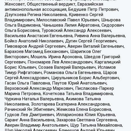
Женсовет, Общественный вердикт, Евразийская
антимонопольная ассоциация, Бедушев Петр Петрович,
Дзугкоева Регина Николаевна, Кривенко Сергей
Владимирович, Милославский Павел Юрьевич, Шнырова
Ольга Вадимовна, Чанышева Лилия Айратовна, Сидорович
Ольга Борисовна, Туровский Александр Алексеевич,
Васильева Анастасия Евгеньевна, Ривина Анна Валерьевна,
Бойко Анатолий Николаевич, Дугин Сергей Георгиевич,
Пивоваров Андрей Сергеевич, Аверин Виталий Евгеньевич,
Барахоев Магомед Бекханович, Шарипков Олег
Викторович, Мошель Ирина Ароновна, Шведов Григорий
Сергеевич, Пономарев Лев Александрович, Каргалицкий
Борис Юльевич, Созаев Валерий Валерьевич, Исламов
Тимур Рифгатович, Романова Ольга Евгеньевна, Щаров
Сергей Алексадрович, Цирульников Борис Альбертович,
Гасан Ольга Павловна, Паутов Юрий Анатольевич,
Верховский Александр Маркович, Пислакова-Паркер
Марина Петровна, Кочеткова Татьяна Владимировна,
Чуркина Наталья Валерьевна, Акимова Татьяна
Николаевна, Золотарева Екатерина Александровна,
Рачинский Ян Збигневич, Жемкова Елена Борисовна,
Гудков Лев Дмитриевич, Илларионова Юлия Юрьевна,
Саранг Анна Васильевна, Захарова Светлана Сергеевна,
Аверин Владимир Анатольевич, Щур Татьяна Михайловна,
Щур Николай Алексеевич, Блинушов Андрей Юрьевич,