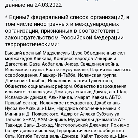
данные на
24.03.2022
* Единый федеральный список организаций, в
том числе иностранных и международных
организаций, признанных в соответствии с
законодательством Российской Федерации
террористическими:
Высший военный Маджлисуль Шура Объединенных сил
моджахедов Кавказа, Конгресс народов Ичкерии и
Дагестана, База, Асбат аль-Ансар, Священная война,
Исламская группа, Братья-мусульмане, Партия исламского
освобождения, Лашкар-И-Тайба, Исламская группа,
Движение Талибан, Исламская партия Туркестана,
Общество социальных реформ, Общество возрождения
исламского наследия, Дом двух святых, Джунд аш-Шам,
Исламский джихад, Аль-Каида, Имарат Кавказ, АБТО,
Правый сектор, Исламское государство, Джабха аль-
Нусра ли-Ахль аш-Шам, Народное ополчение имени К.
Минина и Д. Пожарского, Аджр от Аллаха Субхану уа
Тагьаля SHAM, АУМ Синрике, Муджахеды джамаата Ат-
Тавхида Валь-Джихад, Чистопольский Джамаат, Рохнамо
ба суи давлати исломи, Террористическое сообщество
Сеть, Катиба Таухид валь-Джихад, Хайят Тахрир аш-Шам,