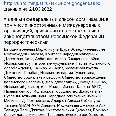
http://unro.minjust.ru/NKOForeignAgent.aspx
данные на
24.03.2022
* Единый федеральный список организаций, в
том числе иностранных и международных
организаций, признанных в соответствии с
законодательством Российской Федерации
террористическими:
Высший военный Маджлисуль Шура Объединенных сил
моджахедов Кавказа, Конгресс народов Ичкерии и
Дагестана, База, Асбат аль-Ансар, Священная война,
Исламская группа, Братья-мусульмане, Партия исламского
освобождения, Лашкар-И-Тайба, Исламская группа,
Движение Талибан, Исламская партия Туркестана,
Общество социальных реформ, Общество возрождения
исламского наследия, Дом двух святых, Джунд аш-Шам,
Исламский джихад, Аль-Каида, Имарат Кавказ, АБТО,
Правый сектор, Исламское государство, Джабха аль-
Нусра ли-Ахль аш-Шам, Народное ополчение имени К.
Минина и Д. Пожарского, Аджр от Аллаха Субхану уа
Тагьаля SHAM, АУМ Синрике, Муджахеды джамаата Ат-
Тавхида Валь-Джихад, Чистопольский Джамаат, Рохнамо
ба суи давлати исломи, Террористическое сообщество