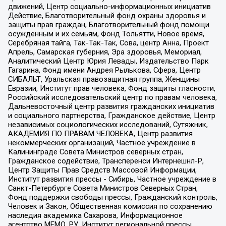
движений, Центр социально-информационных инициатив
Действие, Благотворительный фонд охраны здоровья и
защиты прав граждан, Благотворительный фонд помощи
осужденным и их семьям, Фонд Тольятти, Новое время,
Серебряная тайга, Так-Так-Так, Сова, центр Анна, Проект
Апрель, Самарская губерния, Эра здоровья, Мемориал,
Аналитический Центр Юрия Левады, Издательство Парк
Гагарина, Фонд имени Андрея Рылькова, Сфера, Центр
СИБАЛЬТ, Уральская правозащитная группа, Женщины
Евразии, Институт прав человека, Фонд защиты гласности,
Российский исследовательский центр по правам человека,
Дальневосточный центр развития гражданских инициатив
и социального партнерства, Гражданское действие, Центр
независимых социологических исследований, Сутяжник,
АКАДЕМИЯ ПО ПРАВАМ ЧЕЛОВЕКА, Центр развития
некоммерческих организаций, Частное учреждение в
Калининграде Совета Министров северных стран,
Гражданское содействие, Трансперенси Интернешнл-Р,
Центр Защиты Прав Средств Массовой Информации,
Институт развития прессы - Сибирь, Частное учреждение в
Санкт-Петербурге Совета Министров Северных Стран,
Фонд поддержки свободы прессы, Гражданский контроль,
Человек и Закон, Общественная комиссия по сохранению
наследия академика Сахарова, Информационное
агентство МЕМО. РУ, Институт региональной прессы,