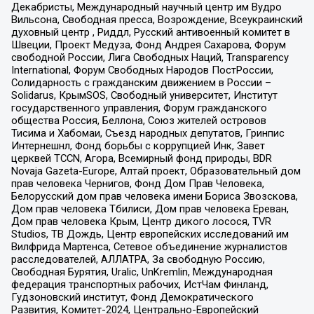
Декабристы, Международный научный центр им Вудро
Вильсона, Свободная пресса, Возрождение, Всеукраинский
духовный центр , Риддл, Русский антивоенный комитет в
Швеции, Проект Медуза, Фонд Андрея Сахарова, Форум
свободной России, Лига Свободных Наций, Transparеncy
International, Форум Свободных Народов ПостРоссии,
Солидарность с гражданским движением в России –
Solidarus, КрымSOS, Свободный университет, Институт
государственного управления, Форум гражданского
общества Россия, Беллона, Союз жителей островов
Тисима и Хабомаи, Съезд народных депутатов, Гринпис
Интернешнл, Фонд борьбы с коррупцией Инк, Завет
церквей TCCN, Агора, Всемирный фонд природы, BDR
Novaja Gazeta-Europe, Алтай проект, Образовательный дом
прав человека Чернигов, Фонд Дом Прав Человека,
Белорусский дом прав человека имени Бориса Звозскова,
Дом прав человека Тбилиси, Дом прав человека Ереван,
Дом прав человека Крым, Центр дикого лосося, TVR
Studios, ТВ Дождь, Центр европейских исследований им
Вилфрида Мартенса, Сетевое объединение журналистов
расследователей, АЛЛАТРА, За свободную Россию,
Свободная Бурятия, Uralic, UnKremlin, Международная
федерация транспортных рабочих, ИстЧам Финланд,
Гудзоновский институт, Фонд Демократического
Развития, Комитет-2024, Центрально-Европейский