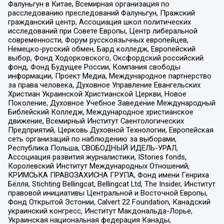
Фалуньгун в Китае, Всемирная организация по
расследованию преследований Фалуньгун, Пражский
гражданский центр, Ассоциация школ политических
исследований при Совете Европы, Центр либеральной
современности, Форум русскоязычных европейцев,
Немецко-русский обмен, Бард колледж, Европейский
выбор, Фонд Ходорковского, Оксфордский российский
фонд, Фонд Будущее России, Компания свободы
информации, Проект Медиа, Международное партнерство
за права человека, Духовное Управление Евангельских
Христиан Украинской Христианской Церкви, Новое
Поколение, Духовное Учебное Заведение Международный
Библейский Колледж, Международное христианское
движение, Всемирный Институт Саентологических
Предприятий, Церковь Духовной Технологии, Европейская
сеть организаций по наблюдению за выборами,
Республика Польша, СВОБОДНЫЙ ИДЕЛЬ-УРАЛ,
Ассоциация развития журналистики, IStories fonds,
Королевский Институт Международных Отношений,
КРИМСЬКА ПРАВОЗАХИСНА ГРУПА, Фонд имени Генриха
Бёлля, Stichting Bellingcat, Bellingcat Ltd, The Insider, Институт
правовой инициативы Центральной и Восточной Европы,
Фонд Открытой Эстонии, Calvert 22 Foundation, Канадский
украинский конгресс, Институт Макдональда-Лорье,
Украинская национальная федерация Канады,