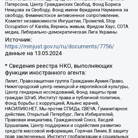
Патерсона, Центр Гражданских Свобод, Фонд Бориса
Немцова за Свободу, Фонд имени Фридриха Науманна за
свободу, Феминистское антивоенное сопротивление,
Комитет независимости Ингушетии, Прометей, Stop
Occupation of Karelia, Вернись живым, Фридом Хаус, СОТА
медиа, Либерально-демократическая Лига Украины
Источник:
https://minjust.gov.ru/ru/documents/7756/
данные на
13.05.2024
* Сведения реестра НКО, выполняющих
функции иностранного агента:
Лилит, Правозащитная группа Гражданин.Армия.Право,
Нижегородский центр немецкой и европейской культуры,
Центр гендерных исследований, Фонд защиты прав
граждан Штаб, Институт права и публичной политики,
Фонд борьбы с коррупцией, Альянс врачей,
НАСИЛИЮ.НЕТ, Мы против СПИДа, СВЕЧА, Гуманитарное
действие, Открытый Петербург, Лига Избирателей,
Правовая инициатива, Гражданский Союз, Хасдей
Ерушалаим, Центр поддержки и содействия развитию
средств массовой информации, Горячая Линия, В защиту
прав заключенных, Институт глобализации и социальных