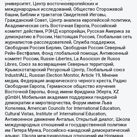
университет, Центр восточноевропейских и
международных исследований, Общество Сторожевой
башни, Библии и трактатов Свидетелей Иеговы,
Гражданский Совет, Центр анализа европейской политики,
Академическая сеть Восточная Европа, Российский
комитет действия, РЭНД корпорейшн, Русская Америка за
демократию в России, Настоящая Россия, Глобальная сеть
журналистов-расследователей, Служба поддержки,
Свободная Россия Берлин, Свободная Россия Северный
Рейн-Вестфалия, Фонд глобальной помощи, Антивоенный
комитет России, Russie-Libertes, La Asocicion de Rusos
Libres, Союз за возвращение Северных территорий,
Крымскотатарский Ресурсный Центр, Глобальный союз
IndustriALL, Russian Election Monitor, Article 19, Мнение
медиа, Федерация анархического черного креста, Радио
Свободная Европа, Германское общество изучения
Восточной Европы, Фонд имени Фридриха Эберта, XZ
gGmbH, Мобильная академия поддержки гендерной
демократии и миротворчества, Форум имени Льва
Копелева, American Councils for International Education,
Cultural Vistas, Institute of International Education,
Антивоенное движение Антальи, Открытый диалог, Школа
международных отношений и государственной политики
им Питера Мунка, Российско-канадский демократический
альянс, Школа международных отношений им Нормана