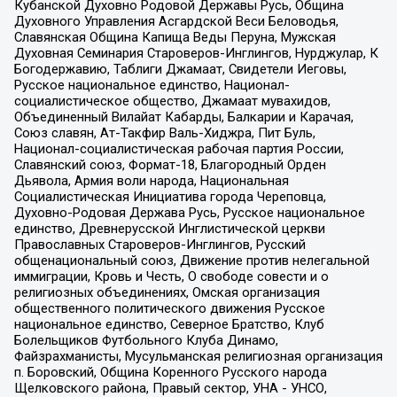
Кубанской Духовно Родовой Державы Русь, Община
Духовного Управления Асгардской Веси Беловодья,
Славянская Община Капища Веды Перуна, Мужская
Духовная Семинария Староверов-Инглингов, Нурджулар, К
Богодержавию, Таблиги Джамаат, Свидетели Иеговы,
Русское национальное единство, Национал-
социалистическое общество, Джамаат мувахидов,
Объединенный Вилайат Кабарды, Балкарии и Карачая,
Союз славян, Ат-Такфир Валь-Хиджра, Пит Буль,
Национал-социалистическая рабочая партия России,
Славянский союз, Формат-18, Благородный Орден
Дьявола, Армия воли народа, Национальная
Социалистическая Инициатива города Череповца,
Духовно-Родовая Держава Русь, Русское национальное
единство, Древнерусской Инглистической церкви
Православных Староверов-Инглингов, Русский
общенациональный союз, Движение против нелегальной
иммиграции, Кровь и Честь, О свободе совести и о
религиозных объединениях, Омская организация
общественного политического движения Русское
национальное единство, Северное Братство, Клуб
Болельщиков Футбольного Клуба Динамо,
Файзрахманисты, Мусульманская религиозная организация
п. Боровский, Община Коренного Русского народа
Щелковского района, Правый сектор, УНА - УНСО,