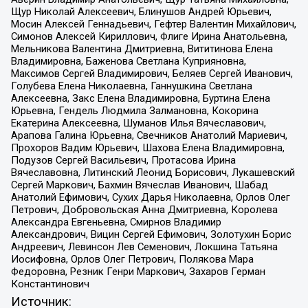
Щур Николай Алексеевич, Блинушов Андрей Юрьевич,
Мосин Алексей Геннадьевич, Гефтер Валентин Михайлович,
Симонов Алексей Кириллович, Флиге Ирина Анатольевна,
Мельникова Валентина Дмитриевна, Вититинова Елена
Владимировна, Баженова Светлана Куприяновна,
Максимов Сергей Владимирович, Беляев Сергей Иванович,
Голубева Елена Николаевна, Ганнушкина Светлана
Алексеевна, Закс Елена Владимировна, Буртина Елена
Юрьевна, Гендель Людмила Залмановна, Кокорина
Екатерина Алексеевна, Шуманов Илья Вячеславович,
Арапова Галина Юрьевна, Свечников Анатолий Мариевич,
Прохоров Вадим Юрьевич, Шахова Елена Владимировна,
Подузов Сергей Васильевич, Протасова Ирина
Вячеславовна, Литинский Леонид Борисович, Лукашевский
Сергей Маркович, Бахмин Вячеслав Иванович, Шабад
Анатолий Ефимович, Сухих Дарья Николаевна, Орлов Олег
Петрович, Добровольская Анна Дмитриевна, Королева
Александра Евгеньевна, Смирнов Владимир
Александрович, Вицин Сергей Ефимович, Золотухин Борис
Андреевич, Левинсон Лев Семенович, Локшина Татьяна
Иосифовна, Орлов Олег Петрович, Полякова Мара
Федоровна, Резник Генри Маркович, Захаров Герман
Константинович
Источник: