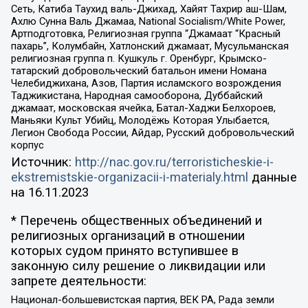
Сеть, Катиба Таухид валь-Джихад, Хайят Тахрир аш-Шам,
Ахлю Сунна Валь Джамаа, National Socialism/White Power,
Артподготовка, Религиозная группа “Джамаат “Красный
пахарь”, Колумбайн, Хатлонский джамаат, Мусульманская
религиозная группа п. Кушкуль г. Оренбург, Крымско-
татарский добровольческий батальон имени Номана
Челебиджихана, Азов, Партия исламского возрождения
Таджикистана, Народная самооборона, Дуббайский
джамаат, московская ячейка, Батал-Хаджи Белхороев,
Маньяки Культ Убийц, Молодёжь Которая Улыбается,
Легион Свобода России, Айдар, Русский добровольческий
корпус
Источник:
http://nac.gov.ru/terroristicheskie-i-
ekstremistskie-organizacii-i-materialy.html
данные
на
16.11.2023
* Перечень общественных объединений и
религиозных организаций в отношении
которых судом принято вступившее в
законную силу решение о ликвидации или
запрете деятельности:
Национал-большевистская партия, ВЕК РА, Рада земли