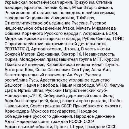
Украинская повстанческая армия, Тризуб им. Степана
Бандеры, Братство, Белый Крест, Misanthropic division,
Религиозное объединение последователей инглиизма,
Народная Социальная Инициатива, TulaSkins,
Этнополитическое объединение Русские, Русское
национальное объединение Атака, Мечеть Мирмамеда,
Община Коренного Русского народа г. Астрахани, ВОЛЯ,
Меджлис крымскотатарского народа, Рубеж Севера, ТОЙС,
О противодействии экстремистской деятельности,
РЕВТАТПОД, Артподготовка, Штольц, В честь иконы
Божией Матери Державная, Сектор 16, Независимость,
Фирма, Молодежная правозащитная группа МПГ, Курсом
Правды и Единения, Каракольская инициативная группа,
Автоград Крю, Союз Славянских Сил Руси, Алля-Аят,
Благотворительный пансионат Ак Умут, Русская
республика Русь, Арестантское уголовное единство,
Башкорт, Нация и свобода, Нация и свобода, W.H.С., Фалунь
Дафа, Иртыш Ultras, Русский Патриотический клуб-
Новокузнецк/РПК, Сибирский державный союз, Фонд
борьбы с коррупцией, Фонд защиты прав граждан, Штабы
Навального, Совет граждан СССР Прикубанского округа г.
Краснодара, Мужское государство, Народное
объединение русского движения, Народное движение
Адат, Народный совет граждан РСФСР СССР
Архангельской области, Проект Штурм, Граждане СССР,