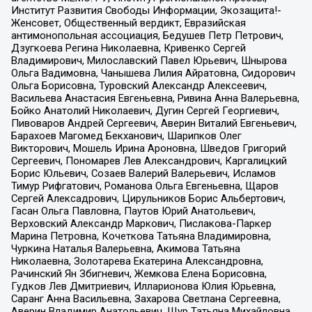
Институт Развития Свободы Информации, Экозащита!-
Женсовет, Общественный вердикт, Евразийская
антимонопольная ассоциация, Бедушев Петр Петрович,
Дзугкоева Регина Николаевна, Кривенко Сергей
Владимирович, Милославский Павел Юрьевич, Шнырова
Ольга Вадимовна, Чанышева Лилия Айратовна, Сидорович
Ольга Борисовна, Туровский Александр Алексеевич,
Васильева Анастасия Евгеньевна, Ривина Анна Валерьевна,
Бойко Анатолий Николаевич, Дугин Сергей Георгиевич,
Пивоваров Андрей Сергеевич, Аверин Виталий Евгеньевич,
Барахоев Магомед Бекханович, Шарипков Олег
Викторович, Мошель Ирина Ароновна, Шведов Григорий
Сергеевич, Пономарев Лев Александрович, Каргалицкий
Борис Юльевич, Созаев Валерий Валерьевич, Исламов
Тимур Рифгатович, Романова Ольга Евгеньевна, Щаров
Сергей Алексадрович, Цирульников Борис Альбертович,
Гасан Ольга Павловна, Паутов Юрий Анатольевич,
Верховский Александр Маркович, Пислакова-Паркер
Марина Петровна, Кочеткова Татьяна Владимировна,
Чуркина Наталья Валерьевна, Акимова Татьяна
Николаевна, Золотарева Екатерина Александровна,
Рачинский Ян Збигневич, Жемкова Елена Борисовна,
Гудков Лев Дмитриевич, Илларионова Юлия Юрьевна,
Саранг Анна Васильевна, Захарова Светлана Сергеевна,
Аверин Владимир Анатольевич, Щур Татьяна Михайловна,