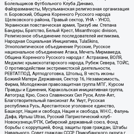
Болельщиков Футбольного Клуба Динамо,
Файзрахманисты, Мусульманская религиозная организация
п. Боровский, Община Коренного Русского народа
Щелковского района, Правый сектор, УНА - УНСО,
Украинская повстанческая армия, Тризуб им. Степана
Бандеры, Братство, Белый Крест, Misanthropic division,
Религиозное объединение последователей инглиизма,
Народная Социальная Инициатива, TulaSkins,
Этнополитическое объединение Русские, Русское
национальное объединение Атака, Мечеть Мирмамеда,
Община Коренного Русского народа г. Астрахани, ВОЛЯ,
Меджлис крымскотатарского народа, Рубеж Севера, ТОЙС,
О противодействии экстремистской деятельности,
РЕВТАТПОД, Артподготовка, Штольц, В честь иконы
Божией Матери Державная, Сектор 16, Независимость,
Фирма, Молодежная правозащитная группа МПГ, Курсом
Правды и Единения, Каракольская инициативная группа,
Автоград Крю, Союз Славянских Сил Руси, Алля-Аят,
Благотворительный пансионат Ак Умут, Русская
республика Русь, Арестантское уголовное единство,
Башкорт, Нация и свобода, Нация и свобода, W.H.С., Фалунь
Дафа, Иртыш Ultras, Русский Патриотический клуб-
Новокузнецк/РПК, Сибирский державный союз, Фонд
борьбы с коррупцией, Фонд защиты прав граждан, Штабы
Навального, Совет граждан СССР Прикубанского округа г.