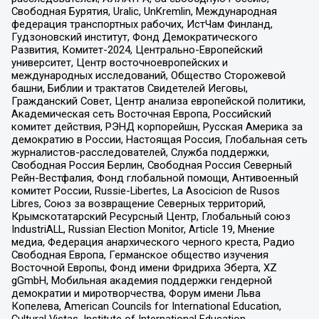
Свободная Бурятия, Uralic, UnKremlin, Международная
федерация транспортных рабочих, ИстЧам Финланд,
Гудзоновский институт, Фонд Демократического
Развития, Комитет-2024, Центрально-Европейский
университет, Центр восточноевропейских и
международных исследований, Общество Сторожевой
башни, Библии и трактатов Свидетелей Иеговы,
Гражданский Совет, Центр анализа европейской политики,
Академическая сеть Восточная Европа, Российский
комитет действия, РЭНД корпорейшн, Русская Америка за
демократию в России, Настоящая Россия, Глобальная сеть
журналистов-расследователей, Служба поддержки,
Свободная Россия Берлин, Свободная Россия Северный
Рейн-Вестфалия, Фонд глобальной помощи, Антивоенный
комитет России, Russie-Libertes, La Asocicion de Rusos
Libres, Союз за возвращение Северных территорий,
Крымскотатарский Ресурсный Центр, Глобальный союз
IndustriALL, Russian Election Monitor, Article 19, Мнение
медиа, Федерация анархического черного креста, Радио
Свободная Европа, Германское общество изучения
Восточной Европы, Фонд имени Фридриха Эберта, XZ
gGmbH, Мобильная академия поддержки гендерной
демократии и миротворчества, Форум имени Льва
Копелева, American Councils for International Education,
Cultural Vistas, Institute of International Education,