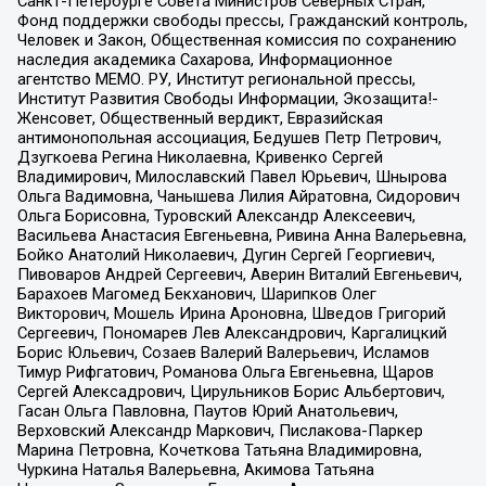
Санкт-Петербурге Совета Министров Северных Стран,
Фонд поддержки свободы прессы, Гражданский контроль,
Человек и Закон, Общественная комиссия по сохранению
наследия академика Сахарова, Информационное
агентство МЕМО. РУ, Институт региональной прессы,
Институт Развития Свободы Информации, Экозащита!-
Женсовет, Общественный вердикт, Евразийская
антимонопольная ассоциация, Бедушев Петр Петрович,
Дзугкоева Регина Николаевна, Кривенко Сергей
Владимирович, Милославский Павел Юрьевич, Шнырова
Ольга Вадимовна, Чанышева Лилия Айратовна, Сидорович
Ольга Борисовна, Туровский Александр Алексеевич,
Васильева Анастасия Евгеньевна, Ривина Анна Валерьевна,
Бойко Анатолий Николаевич, Дугин Сергей Георгиевич,
Пивоваров Андрей Сергеевич, Аверин Виталий Евгеньевич,
Барахоев Магомед Бекханович, Шарипков Олег
Викторович, Мошель Ирина Ароновна, Шведов Григорий
Сергеевич, Пономарев Лев Александрович, Каргалицкий
Борис Юльевич, Созаев Валерий Валерьевич, Исламов
Тимур Рифгатович, Романова Ольга Евгеньевна, Щаров
Сергей Алексадрович, Цирульников Борис Альбертович,
Гасан Ольга Павловна, Паутов Юрий Анатольевич,
Верховский Александр Маркович, Пислакова-Паркер
Марина Петровна, Кочеткова Татьяна Владимировна,
Чуркина Наталья Валерьевна, Акимова Татьяна