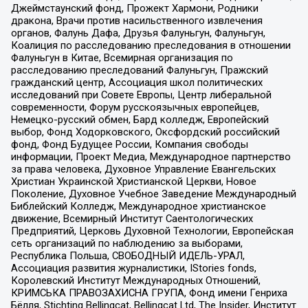
Джеймстаунский фонд, Прожект Хармони, Родники
дракона, Врачи против насильственного извлечения
органов, Фалунь Дафа, Друзья Фалуньгун, Фалуньгун,
Коалиция по расследованию преследования в отношении
Фалуньгун в Китае, Всемирная организация по
расследованию преследований Фалуньгун, Пражский
гражданский центр, Ассоциация школ политических
исследований при Совете Европы, Центр либеральной
современности, Форум русскоязычных европейцев,
Немецко-русский обмен, Бард колледж, Европейский
выбор, Фонд Ходорковского, Оксфордский российский
фонд, Фонд Будущее России, Компания свободы
информации, Проект Медиа, Международное партнерство
за права человека, Духовное Управление Евангельских
Христиан Украинской Христианской Церкви, Новое
Поколение, Духовное Учебное Заведение Международный
Библейский Колледж, Международное христианское
движение, Всемирный Институт Саентологических
Предприятий, Церковь Духовной Технологии, Европейская
сеть организаций по наблюдению за выборами,
Республика Польша, СВОБОДНЫЙ ИДЕЛЬ-УРАЛ,
Ассоциация развития журналистики, IStories fonds,
Королевский Институт Международных Отношений,
КРИМСЬКА ПРАВОЗАХИСНА ГРУПА, Фонд имени Генриха
Бёлля, Stichting Bellingcat, Bellingcat Ltd, The Insider, Институт