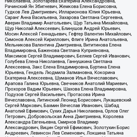
Николаевна, Золотарева Екатерина Александровна,
Рачинский Ян Збигневич, Жемкова Елена Борисовна,
Гудков Лев Дмитриевич, Илларионова Юлия Юрьевна,
Саранг Анна Васильевна, Захарова Светлана Сергеевна,
Аверин Владимир Анатольевич, Щур Татьяна Михайловна,
Щур Николай Алексеевич, Блинушов Андрей Юрьевич,
Мосин Алексей Геннадьевич, Гефтер Валентин Михайлович,
Симонов Алексей Кириллович, Флиге Ирина Анатольевна,
Мельникова Валентина Дмитриевна, Вититинова Елена
Владимировна, Баженова Светлана Куприяновна,
Максимов Сергей Владимирович, Беляев Сергей Иванович,
Голубева Елена Николаевна, Ганнушкина Светлана
Алексеевна, Закс Елена Владимировна, Буртина Елена
Юрьевна, Гендель Людмила Залмановна, Кокорина
Екатерина Алексеевна, Шуманов Илья Вячеславович,
Арапова Галина Юрьевна, Свечников Анатолий Мариевич,
Прохоров Вадим Юрьевич, Шахова Елена Владимировна,
Подузов Сергей Васильевич, Протасова Ирина
Вячеславовна, Литинский Леонид Борисович, Лукашевский
Сергей Маркович, Бахмин Вячеслав Иванович, Шабад
Анатолий Ефимович, Сухих Дарья Николаевна, Орлов Олег
Петрович, Добровольская Анна Дмитриевна, Королева
Александра Евгеньевна, Смирнов Владимир
Александрович, Вицин Сергей Ефимович, Золотухин Борис
Андреевич, Левинсон Лев Семенович, Локшина Татьяна