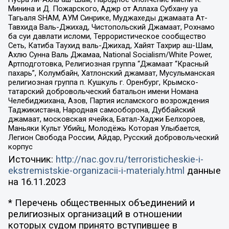
Минина и Д. Пожарского, Аджр от Аллаха Субхану уа
Тагьаля SHAM, АУМ Синрике, Муджахеды джамаата Ат-
Тавхида Валь-Джихад, Чистопольский Джамаат, Рохнамо
ба суи давлати исломи, Террористическое сообщество
Сеть, Катиба Таухид валь-Джихад, Хайят Тахрир аш-Шам,
Ахлю Сунна Валь Джамаа, National Socialism/White Power,
Артподготовка, Религиозная группа “Джамаат “Красный
пахарь”, Колумбайн, Хатлонский джамаат, Мусульманская
религиозная группа п. Кушкуль г. Оренбург, Крымско-
татарский добровольческий батальон имени Номана
Челебиджихана, Азов, Партия исламского возрождения
Таджикистана, Народная самооборона, Дуббайский
джамаат, московская ячейка, Батал-Хаджи Белхороев,
Маньяки Культ Убийц, Молодёжь Которая Улыбается,
Легион Свобода России, Айдар, Русский добровольческий
корпус
Источник:
http://nac.gov.ru/terroristicheskie-i-
ekstremistskie-organizacii-i-materialy.html
данные
на
16.11.2023
* Перечень общественных объединений и
религиозных организаций в отношении
которых судом принято вступившее в