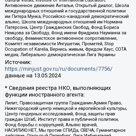
Антивоенное движение Антальи, Открытый диалог, Школа
международных отношений и государственной политики
им Питера Мунка, Российско-канадский демократический
альянс, Школа международных отношений им Нормана
Патерсона, Центр Гражданских Свобод, Фонд Бориса
Немцова за Свободу, Фонд имени Фридриха Науманна за
свободу, Феминистское антивоенное сопротивление,
Комитет независимости Ингушетии, Прометей, Stop
Occupation of Karelia, Вернись живым, Фридом Хаус, СОТА
медиа, Либерально-демократическая Лига Украины
Источник:
https://minjust.gov.ru/ru/documents/7756/
данные на
13.05.2024
* Сведения реестра НКО, выполняющих
функции иностранного агента:
Лилит, Правозащитная группа Гражданин.Армия.Право,
Нижегородский центр немецкой и европейской культуры,
Центр гендерных исследований, Фонд защиты прав
граждан Штаб, Институт права и публичной политики,
Фонд борьбы с коррупцией, Альянс врачей,
НАСИЛИЮ.НЕТ, Мы против СПИДа, СВЕЧА, Гуманитарное
действие, Открытый Петербург, Лига Избирателей,