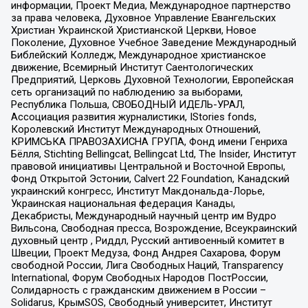
информации, Проект Медиа, Международное партнерство
за права человека, Духовное Управление Евангельских
Христиан Украинской Христианской Церкви, Новое
Поколение, Духовное Учебное Заведение Международный
Библейский Колледж, Международное христианское
движение, Всемирный Институт Саентологических
Предприятий, Церковь Духовной Технологии, Европейская
сеть организаций по наблюдению за выборами,
Республика Польша, СВОБОДНЫЙ ИДЕЛЬ-УРАЛ,
Ассоциация развития журналистики, IStories fonds,
Королевский Институт Международных Отношений,
КРИМСЬКА ПРАВОЗАХИСНА ГРУПА, Фонд имени Генриха
Бёлля, Stichting Bellingcat, Bellingcat Ltd, The Insider, Институт
правовой инициативы Центральной и Восточной Европы,
Фонд Открытой Эстонии, Calvert 22 Foundation, Канадский
украинский конгресс, Институт Макдональда-Лорье,
Украинская национальная федерация Канады,
Декабристы, Международный научный центр им Вудро
Вильсона, Свободная пресса, Возрождение, Всеукраинский
духовный центр , Риддл, Русский антивоенный комитет в
Швеции, Проект Медуза, Фонд Андрея Сахарова, Форум
свободной России, Лига Свободных Наций, Transparеncy
International, Форум Свободных Народов ПостРоссии,
Солидарность с гражданским движением в России –
Solidarus, КрымSOS, Свободный университет, Институт