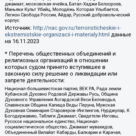
джамаат, московская ячейка, Батал-Хаджи Белхороев,
Маньяки Культ Убийц, Молодёжь Которая Улыбается,
Легион Свобода России, Айдар, Русский добровольческий
корпус
Источник:
http://nac.gov.ru/terroristicheskie-i-
ekstremistskie-organizacii-i-materialy.html
данные
на
16.11.2023
* Перечень общественных объединений и
религиозных организаций в отношении
которых судом принято вступившее в
законную силу решение о ликвидации или
запрете деятельности:
Национал-большевистская партия, ВЕК РА, Рада земли
Кубанской Духовно Родовой Державы Русь, Община
Духовного Управления Асгардской Веси Беловодья,
Славянская Община Капища Веды Перуна, Мужская
Духовная Семинария Староверов-Инглингов, Нурджулар, К
Богодержавию, Таблиги Джамаат, Свидетели Иеговы,
Русское национальное единство, Национал-
социалистическое общество, Джамаат мувахидов,
Объединенный Вилайат Кабарды, Балкарии и Карачая,