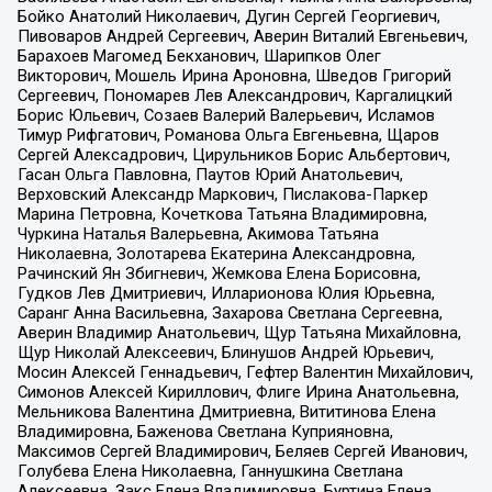
Бойко Анатолий Николаевич, Дугин Сергей Георгиевич,
Пивоваров Андрей Сергеевич, Аверин Виталий Евгеньевич,
Барахоев Магомед Бекханович, Шарипков Олег
Викторович, Мошель Ирина Ароновна, Шведов Григорий
Сергеевич, Пономарев Лев Александрович, Каргалицкий
Борис Юльевич, Созаев Валерий Валерьевич, Исламов
Тимур Рифгатович, Романова Ольга Евгеньевна, Щаров
Сергей Алексадрович, Цирульников Борис Альбертович,
Гасан Ольга Павловна, Паутов Юрий Анатольевич,
Верховский Александр Маркович, Пислакова-Паркер
Марина Петровна, Кочеткова Татьяна Владимировна,
Чуркина Наталья Валерьевна, Акимова Татьяна
Николаевна, Золотарева Екатерина Александровна,
Рачинский Ян Збигневич, Жемкова Елена Борисовна,
Гудков Лев Дмитриевич, Илларионова Юлия Юрьевна,
Саранг Анна Васильевна, Захарова Светлана Сергеевна,
Аверин Владимир Анатольевич, Щур Татьяна Михайловна,
Щур Николай Алексеевич, Блинушов Андрей Юрьевич,
Мосин Алексей Геннадьевич, Гефтер Валентин Михайлович,
Симонов Алексей Кириллович, Флиге Ирина Анатольевна,
Мельникова Валентина Дмитриевна, Вититинова Елена
Владимировна, Баженова Светлана Куприяновна,
Максимов Сергей Владимирович, Беляев Сергей Иванович,
Голубева Елена Николаевна, Ганнушкина Светлана
Алексеевна, Закс Елена Владимировна, Буртина Елена