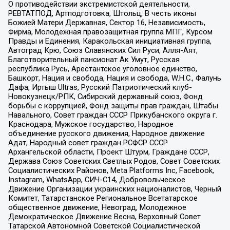
О противодействии экстремистской деятельности,
РЕВТАТПОД, Артподготовка, Штольц, В честь иконы
Божией Матери Державная, Сектор 16, Независимость,
Фирма, Молодежная правозащитная группа МПГ, Курсом
Правды и Единения, Каракольская инициативная группа,
Автоград Крю, Союз Славянских Сил Руси, Алля-Аят,
Благотворительный пансионат Ак Умут, Русская
республика Русь, Арестантское уголовное единство,
Башкорт, Нация и свобода, Нация и свобода, W.H.С., Фалунь
Дафа, Иртыш Ultras, Русский Патриотический клуб-
Новокузнецк/РПК, Сибирский державный союз, Фонд
борьбы с коррупцией, Фонд защиты прав граждан, Штабы
Навального, Совет граждан СССР Прикубанского округа г.
Краснодара, Мужское государство, Народное
объединение русского движения, Народное движение
Адат, Народный совет граждан РСФСР СССР
Архангельской области, Проект Штурм, Граждане СССР,
Держава Союз Советских Светлых Родов, Совет Советских
Социалистических Районов, Meta Platforms Inc, Facebook,
Instagram, WhatsApp, СИЧ-С14, Добровольческое
Движение Организации украинских националистов, Черный
Комитет, Татарстанское Региональное Всетатарское
общественное движение, Невоград, Молодежное
Демократическое Движение Весна, Верховный Совет
Татарской Автономной Советской Социалистической