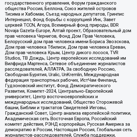
государственного управления, Форум гражданского
общества Россия, Беллона, Союз жителей островов
Тисима и Хабомаи, Съезд народных депутатов, Гринпис
Интернешнл, Фонд борьбы с коррупцией Инк, Завет
церквей TCCN, Агора, Всемирный фонд природы, BDR
Novaja Gazeta-Europe, Алтай проект, Образовательный дом
прав человека Чернигов, Фонд Дом Прав Человека,
Белорусский дом прав человека имени Бориса Звозскова,
Дом прав человека Тбилиси, Дом прав человека Ереван,
Дом прав человека Крым, Центр дикого лосося, TVR
Studios, ТВ Дождь, Центр европейских исследований им
Вилфрида Мартенса, Сетевое объединение журналистов
расследователей, АЛЛАТРА, За свободную Россию,
Свободная Бурятия, Uralic, UnKremlin, Международная
федерация транспортных рабочих, ИстЧам Финланд,
Гудзоновский институт, Фонд Демократического
Развития, Комитет-2024, Центрально-Европейский
университет, Центр восточноевропейских и
международных исследований, Общество Сторожевой
башни, Библии и трактатов Свидетелей Иеговы,
Гражданский Совет, Центр анализа европейской политики,
Академическая сеть Восточная Европа, Российский
комитет действия, РЭНД корпорейшн, Русская Америка за
демократию в России, Настоящая Россия, Глобальная сеть
журналистов-расследователей, Служба поддержки,