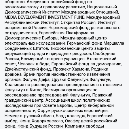
общество, Американо-российский фонд по
экономическому и правовому развитию, Национальный
Демократический Институт Международных Отношений,
MEDIA DEVELOPMENT INVESTMENT FUND, Международный
Республиканский Институт, Открытая Россия, Институт
современной России, Черноморский фонд регионального
сотрудничества, Европейская Платформа за
Демократические Выборы, Международный центр
электоральных исследований, Германский фонд Маршалла
Соединенных Штатов, Тихоокеанский центр защиты
окружающей среды и природных ресурсов, Свободная
Россия, Всемирный конгресс украинцев, Атлантический
совет, Человек в беде, Европейский фонд за демократию,
Джеймстаунский фонд, Прожект Хармони, Родники
дракона, Врачи против насильственного извлечения
органов, Фалунь Дафа, Друзья Фалуньгун, Фалуньгун,
Коалиция по расследованию преследования в отношении
Фалуньгун в Китае, Всемирная организация по
расследованию преследований Фалуньгун, Пражский
гражданский центр, Ассоциация школ политических
исследований при Совете Европы, Центр либеральной
современности, Форум русскоязычных европейцев,
Немецко-русский обмен, Бард колледж, Европейский
выбор, Фонд Ходорковского, Оксфордский российский
фонд, Фонд Будущее России, Компания свободы