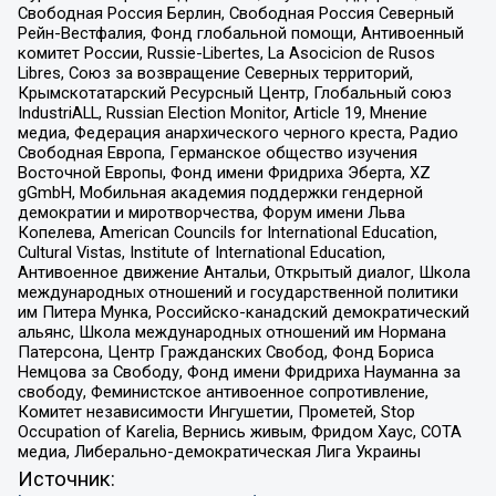
Свободная Россия Берлин, Свободная Россия Северный
Рейн-Вестфалия, Фонд глобальной помощи, Антивоенный
комитет России, Russie-Libertes, La Asocicion de Rusos
Libres, Союз за возвращение Северных территорий,
Крымскотатарский Ресурсный Центр, Глобальный союз
IndustriALL, Russian Election Monitor, Article 19, Мнение
медиа, Федерация анархического черного креста, Радио
Свободная Европа, Германское общество изучения
Восточной Европы, Фонд имени Фридриха Эберта, XZ
gGmbH, Мобильная академия поддержки гендерной
демократии и миротворчества, Форум имени Льва
Копелева, American Councils for International Education,
Cultural Vistas, Institute of International Education,
Антивоенное движение Антальи, Открытый диалог, Школа
международных отношений и государственной политики
им Питера Мунка, Российско-канадский демократический
альянс, Школа международных отношений им Нормана
Патерсона, Центр Гражданских Свобод, Фонд Бориса
Немцова за Свободу, Фонд имени Фридриха Науманна за
свободу, Феминистское антивоенное сопротивление,
Комитет независимости Ингушетии, Прометей, Stop
Occupation of Karelia, Вернись живым, Фридом Хаус, СОТА
медиа, Либерально-демократическая Лига Украины
Источник: