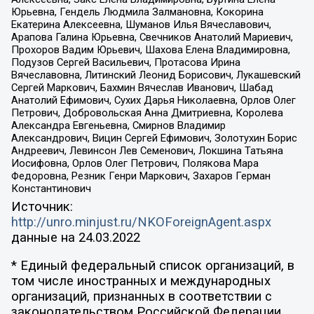
Юрьевна, Гендель Людмила Залмановна, Кокорина
Екатерина Алексеевна, Шуманов Илья Вячеславович,
Арапова Галина Юрьевна, Свечников Анатолий Мариевич,
Прохоров Вадим Юрьевич, Шахова Елена Владимировна,
Подузов Сергей Васильевич, Протасова Ирина
Вячеславовна, Литинский Леонид Борисович, Лукашевский
Сергей Маркович, Бахмин Вячеслав Иванович, Шабад
Анатолий Ефимович, Сухих Дарья Николаевна, Орлов Олег
Петрович, Добровольская Анна Дмитриевна, Королева
Александра Евгеньевна, Смирнов Владимир
Александрович, Вицин Сергей Ефимович, Золотухин Борис
Андреевич, Левинсон Лев Семенович, Локшина Татьяна
Иосифовна, Орлов Олег Петрович, Полякова Мара
Федоровна, Резник Генри Маркович, Захаров Герман
Константинович
Источник:
http://unro.minjust.ru/NKOForeignAgent.aspx
данные на
24.03.2022
* Единый федеральный список организаций, в
том числе иностранных и международных
организаций, признанных в соответствии с
законодательством Российской Федерации