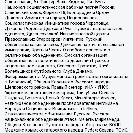
Союз славян, Ат-Такфир Валь-Хиджра, Пит Буль,
Национал-социалистическая рабочая партия России,
Славянский союз, Формат-18, Благородный Орден
Дьявола, Армия воли народа, Национальная
Социалистическая Инициатива города Череповца,
Духовно-Родовая Держава Русь, Русское национальное
единство, Древнерусской Инглистической церкви
Православных Староверов-Инглингов, Русский
общенациональный союз, Движение против нелегальной
иммиграции, Кровь и Честь, О свободе совести и о
религиозных объединениях, Омская организация
общественного политического движения Русское
национальное единство, Северное Братство, Клуб
Болельщиков Футбольного Клуба Динамо,
Файзрахманисты, Мусульманская религиозная организация
п. Боровский, Община Коренного Русского народа
Щелковского района, Правый сектор, УНА - УНСО,
Украинская повстанческая армия, Тризуб им. Степана
Бандеры, Братство, Белый Крест, Misanthropic division,
Религиозное объединение последователей инглиизма,
Народная Социальная Инициатива, TulaSkins,
Этнополитическое объединение Русские, Русское
национальное объединение Атака, Мечеть Мирмамеда,
Община Коренного Русского народа г. Астрахани, ВОЛЯ,
Меджлис крымскотатарского народа, Рубеж Севера, ТОЙС,