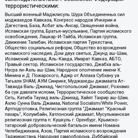
террористическими:
Высший военный Маджлисуль Шура Объединенных сил
моджахедов Кавказа, Конгресс народов Ичкерии и
Дагестана, База, Асбат аль-Ансар, Священная война,
Исламская группа, Братья-мусульмане, Партия исламского
освобождения, Лашкар-И-Тайба, Исламская группа,
Движение Талибан, Исламская партия Туркестана,
Общество социальных реформ, Общество возрождения
исламского наследия, Дом двух святых, Джунд аш-Шам,
Исламский джихад, Аль-Каида, Имарат Кавказ, АБТО,
Правый сектор, Исламское государство, Джабха аль-
Нусра ли-Ахль аш-Шам, Народное ополчение имени К.
Минина и Д. Пожарского, Аджр от Аллаха Субхану уа
Тагьаля SHAM, АУМ Синрике, Муджахеды джамаата Ат-
Тавхида Валь-Джихад, Чистопольский Джамаат, Рохнамо
ба суи давлати исломи, Террористическое сообщество
Сеть, Катиба Таухид валь-Джихад, Хайят Тахрир аш-Шам,
Ахлю Сунна Валь Джамаа, National Socialism/White Power,
Артподготовка, Религиозная группа “Джамаат “Красный
пахарь”, Колумбайн, Хатлонский джамаат, Мусульманская
религиозная группа п. Кушкуль г. Оренбург, Крымско-
татарский добровольческий батальон имени Номана
Челебиджихана, Азов, Партия исламского возрождения
Таджикистана, Народная самооборона, Дуббайский