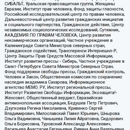
СИБАЛЬТ, Уральская правозащитная группа, Женщины
Евразии, Институт прав человека, Фонд защиты гласности,
Российский исследовательский центр по правам человека,
Дальневосточный центр развития гражданских инициатив
и социального партнерства, Гражданское действие, Центр
независимых социологических исследований, Сутяжник,
АКАДЕМИЯ ПО ПРАВАМ ЧЕЛОВЕКА, Центр развития
некоммерческих организаций, Частное учреждение в
Калининграде Совета Министров северных стран,
Гражданское содействие, Трансперенси Интернешнл-Р,
Центр Защиты Прав Средств Массовой Информации,
Институт развития прессы - Сибирь, Частное учреждение в
Санкт-Петербурге Совета Министров Северных Стран,
Фонд поддержки свободы прессы, Гражданский контроль,
Человек и Закон, Общественная комиссия по сохранению
наследия академика Сахарова, Информационное
агентство МЕМО. РУ, Институт региональной прессы,
Институт Развития Свободы Информации, Экозащита!-
Женсовет, Общественный вердикт, Евразийская
антимонопольная ассоциация, Бедушев Петр Петрович,
Дзугкоева Регина Николаевна, Кривенко Сергей
Владимирович, Милославский Павел Юрьевич, Шнырова
Ольга Вадимовна, Чанышева Лилия Айратовна, Сидорович
Ольга Борисовна, Туровский Александр Алексеевич,
Васильева Анастасия Евгеньевна, Ривина Анна Валерьевна,