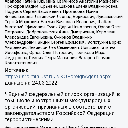
Арапова Галина Юрьевна, Свечников Анатолий Мариевич,
Прохоров Вадим Юрьевич, Шахова Елена Владимировна,
Подузов Сергей Васильевич, Протасова Ирина
Вячеславовна, Литинский Леонид Борисович, Лукашевский
Сергей Маркович, Бахмин Вячеслав Иванович, Шабад
Анатолий Ефимович, Сухих Дарья Николаевна, Орлов Олег
Петрович, Добровольская Анна Дмитриевна, Королева
Александра Евгеньевна, Смирнов Владимир
Александрович, Вицин Сергей Ефимович, Золотухин Борис
Андреевич, Левинсон Лев Семенович, Локшина Татьяна
Иосифовна, Орлов Олег Петрович, Полякова Мара
Федоровна, Резник Генри Маркович, Захаров Герман
Константинович
Источник:
http://unro.minjust.ru/NKOForeignAgent.aspx
данные на
24.03.2022
* Единый федеральный список организаций, в
том числе иностранных и международных
организаций, признанных в соответствии с
законодательством Российской Федерации
террористическими:
Высший военный Маджлисуль Шура Объединенных сил