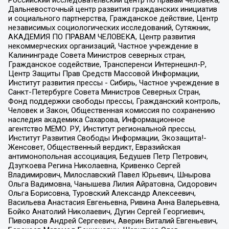
Российский исследовательский центр по правам человека,
Дальневосточный центр развития гражданских инициатив
и социального партнерства, Гражданское действие, Центр
независимых социологических исследований, Сутяжник,
АКАДЕМИЯ ПО ПРАВАМ ЧЕЛОВЕКА, Центр развития
некоммерческих организаций, Частное учреждение в
Калининграде Совета Министров северных стран,
Гражданское содействие, Трансперенси Интернешнл-Р,
Центр Защиты Прав Средств Массовой Информации,
Институт развития прессы - Сибирь, Частное учреждение в
Санкт-Петербурге Совета Министров Северных Стран,
Фонд поддержки свободы прессы, Гражданский контроль,
Человек и Закон, Общественная комиссия по сохранению
наследия академика Сахарова, Информационное
агентство МЕМО. РУ, Институт региональной прессы,
Институт Развития Свободы Информации, Экозащита!-
Женсовет, Общественный вердикт, Евразийская
антимонопольная ассоциация, Бедушев Петр Петрович,
Дзугкоева Регина Николаевна, Кривенко Сергей
Владимирович, Милославский Павел Юрьевич, Шнырова
Ольга Вадимовна, Чанышева Лилия Айратовна, Сидорович
Ольга Борисовна, Туровский Александр Алексеевич,
Васильева Анастасия Евгеньевна, Ривина Анна Валерьевна,
Бойко Анатолий Николаевич, Дугин Сергей Георгиевич,
Пивоваров Андрей Сергеевич, Аверин Виталий Евгеньевич,