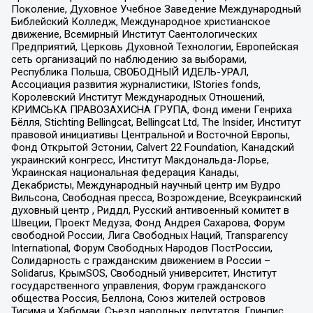
Поколение, Духовное Учебное Заведение Международный
Библейский Колледж, Международное христианское
движение, Всемирный Институт Саентологических
Предприятий, Церковь Духовной Технологии, Европейская
сеть организаций по наблюдению за выборами,
Республика Польша, СВОБОДНЫЙ ИДЕЛЬ-УРАЛ,
Ассоциация развития журналистики, IStories fonds,
Королевский Институт Международных Отношений,
КРИМСЬКА ПРАВОЗАХИСНА ГРУПА, Фонд имени Генриха
Бёлля, Stichting Bellingcat, Bellingcat Ltd, The Insider, Институт
правовой инициативы Центральной и Восточной Европы,
Фонд Открытой Эстонии, Calvert 22 Foundation, Канадский
украинский конгресс, Институт Макдональда-Лорье,
Украинская национальная федерация Канады,
Декабристы, Международный научный центр им Вудро
Вильсона, Свободная пресса, Возрождение, Всеукраинский
духовный центр , Риддл, Русский антивоенный комитет в
Швеции, Проект Медуза, Фонд Андрея Сахарова, Форум
свободной России, Лига Свободных Наций, Transparеncy
International, Форум Свободных Народов ПостРоссии,
Солидарность с гражданским движением в России –
Solidarus, КрымSOS, Свободный университет, Институт
государственного управления, Форум гражданского
общества Россия, Беллона, Союз жителей островов
Тисима и Хабомаи, Съезд народных депутатов, Гринпис