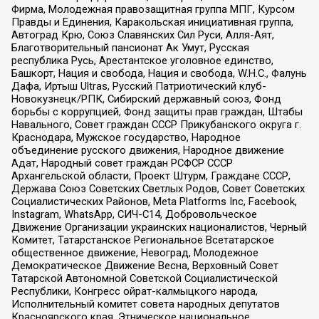
Фирма, Молодежная правозащитная группа МПГ, Курсом
Правды и Единения, Каракольская инициативная группа,
Автоград Крю, Союз Славянских Сил Руси, Алля-Аят,
Благотворительный пансионат Ак Умут, Русская
республика Русь, Арестантское уголовное единство,
Башкорт, Нация и свобода, Нация и свобода, W.H.С., Фалунь
Дафа, Иртыш Ultras, Русский Патриотический клуб-
Новокузнецк/РПК, Сибирский державный союз, Фонд
борьбы с коррупцией, Фонд защиты прав граждан, Штабы
Навального, Совет граждан СССР Прикубанского округа г.
Краснодара, Мужское государство, Народное
объединение русского движения, Народное движение
Адат, Народный совет граждан РСФСР СССР
Архангельской области, Проект Штурм, Граждане СССР,
Держава Союз Советских Светлых Родов, Совет Советских
Социалистических Районов, Meta Platforms Inc, Facebook,
Instagram, WhatsApp, СИЧ-С14, Добровольческое
Движение Организации украинских националистов, Черный
Комитет, Татарстанское Региональное Всетатарское
общественное движение, Невоград, Молодежное
Демократическое Движение Весна, Верховный Совет
Татарской Автономной Советской Социалистической
Республики, Конгресс ойрат-калмыцкого народа,
Исполнительный комитет совета народных депутатов
Красноярского края, Этническое национальное