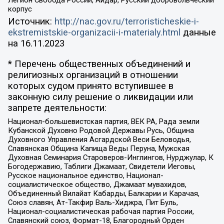
корпус
Источник:
http://nac.gov.ru/terroristicheskie-i-
ekstremistskie-organizacii-i-materialy.html
данные
на
16.11.2023
* Перечень общественных объединений и
религиозных организаций в отношении
которых судом принято вступившее в
законную силу решение о ликвидации или
запрете деятельности:
Национал-большевистская партия, ВЕК РА, Рада земли
Кубанской Духовно Родовой Державы Русь, Община
Духовного Управления Асгардской Веси Беловодья,
Славянская Община Капища Веды Перуна, Мужская
Духовная Семинария Староверов-Инглингов, Нурджулар, К
Богодержавию, Таблиги Джамаат, Свидетели Иеговы,
Русское национальное единство, Национал-
социалистическое общество, Джамаат мувахидов,
Объединенный Вилайат Кабарды, Балкарии и Карачая,
Союз славян, Ат-Такфир Валь-Хиджра, Пит Буль,
Национал-социалистическая рабочая партия России,
Славянский союз, Формат-18, Благородный Орден