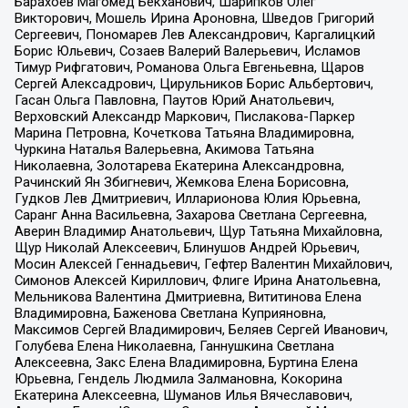
Барахоев Магомед Бекханович, Шарипков Олег
Викторович, Мошель Ирина Ароновна, Шведов Григорий
Сергеевич, Пономарев Лев Александрович, Каргалицкий
Борис Юльевич, Созаев Валерий Валерьевич, Исламов
Тимур Рифгатович, Романова Ольга Евгеньевна, Щаров
Сергей Алексадрович, Цирульников Борис Альбертович,
Гасан Ольга Павловна, Паутов Юрий Анатольевич,
Верховский Александр Маркович, Пислакова-Паркер
Марина Петровна, Кочеткова Татьяна Владимировна,
Чуркина Наталья Валерьевна, Акимова Татьяна
Николаевна, Золотарева Екатерина Александровна,
Рачинский Ян Збигневич, Жемкова Елена Борисовна,
Гудков Лев Дмитриевич, Илларионова Юлия Юрьевна,
Саранг Анна Васильевна, Захарова Светлана Сергеевна,
Аверин Владимир Анатольевич, Щур Татьяна Михайловна,
Щур Николай Алексеевич, Блинушов Андрей Юрьевич,
Мосин Алексей Геннадьевич, Гефтер Валентин Михайлович,
Симонов Алексей Кириллович, Флиге Ирина Анатольевна,
Мельникова Валентина Дмитриевна, Вититинова Елена
Владимировна, Баженова Светлана Куприяновна,
Максимов Сергей Владимирович, Беляев Сергей Иванович,
Голубева Елена Николаевна, Ганнушкина Светлана
Алексеевна, Закс Елена Владимировна, Буртина Елена
Юрьевна, Гендель Людмила Залмановна, Кокорина
Екатерина Алексеевна, Шуманов Илья Вячеславович,