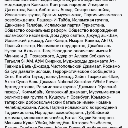
моджахедов Кавказа, Конгресс народов Ичкерии и
Дагестана, База, Асбат аль-Ансар, Священная война,
Исламская группа, Братья-мусульмане, Партия исламского
освобождения, Лашкар-И-Тайба, Исламская группа,
Движение Талибан, Исламская партия Туркестана,
Общество социальных реформ, Общество возрождения
исламского наследия, Дом двух святых, Джунд аш-Шам,
Исламский джихад, Аль-Каида, Имарат Кавказ, АБТО,
Правый сектор, Исламское государство, Джабха аль-
Нусра ли-Ахль аш-Шам, Народное ополчение имени К.
Минина и Д. Пожарского, Аджр от Аллаха Субхану уа
Тагьаля SHAM, АУМ Синрике, Муджахеды джамаата Ат-
Тавхида Валь-Джихад, Чистопольский Джамаат, Рохнамо
ба суи давлати исломи, Террористическое сообщество
Сеть, Катиба Таухид валь-Джихад, Хайят Тахрир аш-Шам,
Ахлю Сунна Валь Джамаа, National Socialism/White Power,
Артподготовка, Религиозная группа “Джамаат “Красный
пахарь”, Колумбайн, Хатлонский джамаат, Мусульманская
религиозная группа п. Кушкуль г. Оренбург, Крымско-
татарский добровольческий батальон имени Номана
Челебиджихана, Азов, Партия исламского возрождения
Таджикистана, Народная самооборона, Дуббайский
джамаат, московская ячейка, Батал-Хаджи Белхороев,
Маньяки Культ Убийц, Молодёжь Которая Улыбается,
Легион Свобода России, Айдар, Русский добровольческий