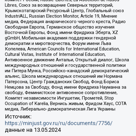
Libres, Союз за возвращение Северных территорий,
Крымскотатарский Ресурсный Центр, Глобальный союз
IndustriALL, Russian Election Monitor, Article 19, Мнение
медиа, Федерация анархического черного креста, Радио
Свободная Европа, Германское общество изучения
Восточной Европы, Фонд имени Фридриха Эберта, XZ
gGmbH, Мобильная академия поддержки гендерной
демократии и миротворчества, Форум имени Льва
Копелева, American Councils for International Education,
Cultural Vistas, Institute of International Education,
Антивоенное движение Антальи, Открытый диалог, Школа
международных отношений и государственной политики
им Питера Мунка, Российско-канадский демократический
альянс, Школа международных отношений им Нормана
Патерсона, Центр Гражданских Свобод, Фонд Бориса
Немцова за Свободу, Фонд имени Фридриха Науманна за
свободу, Феминистское антивоенное сопротивление,
Комитет независимости Ингушетии, Прометей, Stop
Occupation of Karelia, Вернись живым, Фридом Хаус, СОТА
медиа, Либерально-демократическая Лига Украины
Источник:
https://minjust.gov.ru/ru/documents/7756/
данные на
13.05.2024