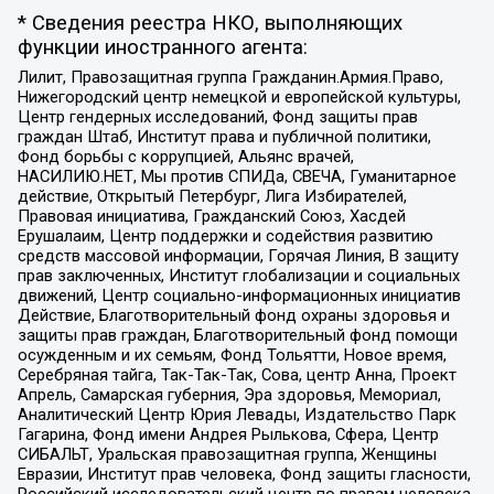
* Сведения реестра НКО, выполняющих
функции иностранного агента:
Лилит, Правозащитная группа Гражданин.Армия.Право,
Нижегородский центр немецкой и европейской культуры,
Центр гендерных исследований, Фонд защиты прав
граждан Штаб, Институт права и публичной политики,
Фонд борьбы с коррупцией, Альянс врачей,
НАСИЛИЮ.НЕТ, Мы против СПИДа, СВЕЧА, Гуманитарное
действие, Открытый Петербург, Лига Избирателей,
Правовая инициатива, Гражданский Союз, Хасдей
Ерушалаим, Центр поддержки и содействия развитию
средств массовой информации, Горячая Линия, В защиту
прав заключенных, Институт глобализации и социальных
движений, Центр социально-информационных инициатив
Действие, Благотворительный фонд охраны здоровья и
защиты прав граждан, Благотворительный фонд помощи
осужденным и их семьям, Фонд Тольятти, Новое время,
Серебряная тайга, Так-Так-Так, Сова, центр Анна, Проект
Апрель, Самарская губерния, Эра здоровья, Мемориал,
Аналитический Центр Юрия Левады, Издательство Парк
Гагарина, Фонд имени Андрея Рылькова, Сфера, Центр
СИБАЛЬТ, Уральская правозащитная группа, Женщины
Евразии, Институт прав человека, Фонд защиты гласности,