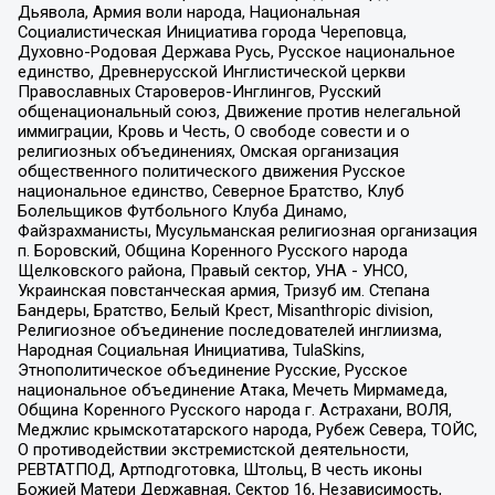
Дьявола, Армия воли народа, Национальная
Социалистическая Инициатива города Череповца,
Духовно-Родовая Держава Русь, Русское национальное
единство, Древнерусской Инглистической церкви
Православных Староверов-Инглингов, Русский
общенациональный союз, Движение против нелегальной
иммиграции, Кровь и Честь, О свободе совести и о
религиозных объединениях, Омская организация
общественного политического движения Русское
национальное единство, Северное Братство, Клуб
Болельщиков Футбольного Клуба Динамо,
Файзрахманисты, Мусульманская религиозная организация
п. Боровский, Община Коренного Русского народа
Щелковского района, Правый сектор, УНА - УНСО,
Украинская повстанческая армия, Тризуб им. Степана
Бандеры, Братство, Белый Крест, Misanthropic division,
Религиозное объединение последователей инглиизма,
Народная Социальная Инициатива, TulaSkins,
Этнополитическое объединение Русские, Русское
национальное объединение Атака, Мечеть Мирмамеда,
Община Коренного Русского народа г. Астрахани, ВОЛЯ,
Меджлис крымскотатарского народа, Рубеж Севера, ТОЙС,
О противодействии экстремистской деятельности,
РЕВТАТПОД, Артподготовка, Штольц, В честь иконы
Божией Матери Державная, Сектор 16, Независимость,