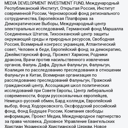
MEDIA DEVELOPMENT INVESTMENT FUND, Международный
Республиканский Институт, Открытая Россия, Институт
современной России, Черноморский фонд регионального
сотрудничества, Европейская Платформа за
Демократические Выборы, Международный центр
электоральных исследований, Германский фонд Маршалла
Соединенных Штатов, Тихоокеанский центр защиты
окружающей среды и природных ресурсов, Свободная
Россия, Всемирный конгресс украинцев, Атлантический
совет, Человек в беде, Европейский фонд за демократию,
Джеймстаунский фонд, Прожект Хармони, Родники
дракона, Врачи против насильственного извлечения
органов, Фалунь Дафа, Друзья Фалуньгун, Фалуньгун,
Коалиция по расследованию преследования в отношении
Фалуньгун в Китае, Всемирная организация по
расследованию преследований Фалуньгун, Пражский
гражданский центр, Ассоциация школ политических
исследований при Совете Европы, Центр либеральной
современности, Форум русскоязычных европейцев,
Немецко-русский обмен, Бард колледж, Европейский
выбор, Фонд Ходорковского, Оксфордский российский
фонд, Фонд Будущее России, Компания свободы
информации, Проект Медиа, Международное партнерство
за права человека, Духовное Управление Евангельских
Христиан Украинской Христианской Церкви, Новое