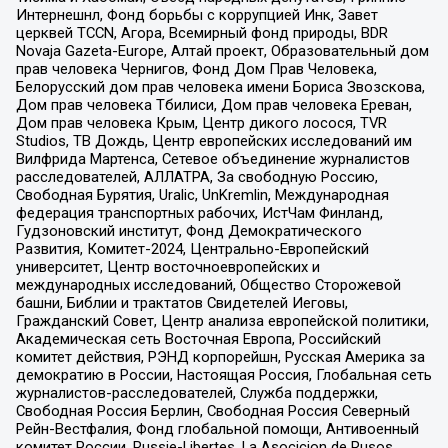
Интернешнл, Фонд борьбы с коррупцией Инк, Завет
церквей TCCN, Агора, Всемирный фонд природы, BDR
Novaja Gazeta-Europe, Алтай проект, Образовательный дом
прав человека Чернигов, Фонд Дом Прав Человека,
Белорусский дом прав человека имени Бориса Звозскова,
Дом прав человека Тбилиси, Дом прав человека Ереван,
Дом прав человека Крым, Центр дикого лосося, TVR
Studios, ТВ Дождь, Центр европейских исследований им
Вилфрида Мартенса, Сетевое объединение журналистов
расследователей, АЛЛАТРА, За свободную Россию,
Свободная Бурятия, Uralic, UnKremlin, Международная
федерация транспортных рабочих, ИстЧам Финланд,
Гудзоновский институт, Фонд Демократического
Развития, Комитет-2024, Центрально-Европейский
университет, Центр восточноевропейских и
международных исследований, Общество Сторожевой
башни, Библии и трактатов Свидетелей Иеговы,
Гражданский Совет, Центр анализа европейской политики,
Академическая сеть Восточная Европа, Российский
комитет действия, РЭНД корпорейшн, Русская Америка за
демократию в России, Настоящая Россия, Глобальная сеть
журналистов-расследователей, Служба поддержки,
Свободная Россия Берлин, Свободная Россия Северный
Рейн-Вестфалия, Фонд глобальной помощи, Антивоенный
комитет России, Russie-Libertes, La Asocicion de Rusos