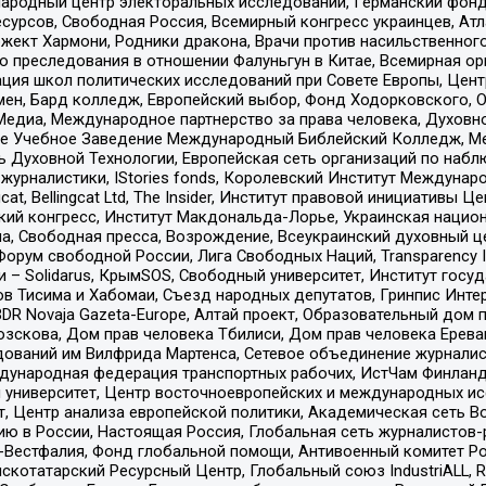
родный центр электоральных исследований, Германский фонд
рсов, Свободная Россия, Всемирный конгресс украинцев, Атла
ект Хармони, Родники дракона, Врачи против насильственного
ию преследования в отношении Фалуньгун в Китае, Всемирная о
ация школ политических исследований при Совете Европы, Цен
мен, Бард колледж, Европейский выбор, Фонд Ходорковского,
едиа, Международное партнерство за права человека, Духовно
ое Учебное Заведение Международный Библейский Колледж, М
ь Духовной Технологии, Европейская сеть организаций по наб
урналистики, IStories fonds, Королевский Институт Между
gcat, Bellingcat Ltd, The Insider, Институт правовой инициатив
инский конгресс, Институт Макдональда-Лорье, Украинская нац
, Свободная пресса, Возрождение, Всеукраинский духовный цен
орум свободной России, Лига Свободных Наций, Transparеncy I
– Solidarus, КрымSOS, Свободный университет, Институт госу
в Тисима и Хабомаи, Съезд народных депутатов, Гринпис Инте
DR Novaja Gazeta-Europe, Алтай проект, Образовательный дом 
зскова, Дом прав человека Тбилиси, Дом прав человека Ерева
едований им Вилфрида Мартенса, Сетевое объединение журнали
Международная федерация транспортных рабочих, ИстЧам Финлан
й университет, Центр восточноевропейских и международных и
, Центр анализа европейской политики, Академическая сеть Во
ю в России, Настоящая Россия, Глобальная сеть журналистов
естфалия, Фонд глобальной помощи, Антивоенный комитет России,
татарский Ресурсный Центр, Глобальный союз IndustriALL, Russi