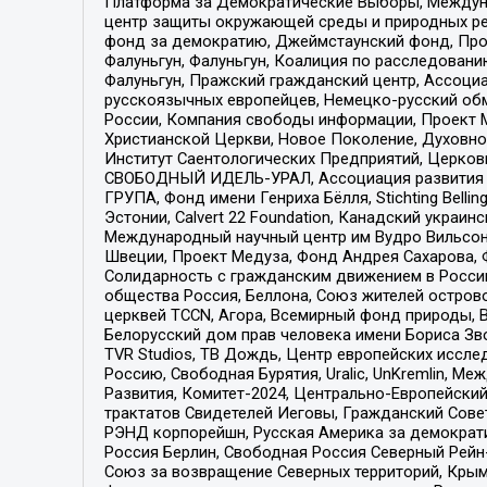
Платформа за Демократические Выборы, Междуна
центр защиты окружающей среды и природных ресу
фонд за демократию, Джеймстаунский фонд, Прож
Фалуньгун, Фалуньгун, Коалиция по расследован
Фалуньгун, Пражский гражданский центр, Ассоци
русскоязычных европейцев, Немецко-русский об
России, Компания свободы информации, Проект М
Христианской Церкви, Новое Поколение, Духовн
Институт Саентологических Предприятий, Церков
СВОБОДНЫЙ ИДЕЛЬ-УРАЛ, Ассоциация развития ж
ГРУПА, Фонд имени Генриха Бёлля, Stichting Bellin
Эстонии, Calvert 22 Foundation, Канадский укра
Международный научный центр им Вудро Вильсона
Швеции, Проект Медуза, Фонд Андрея Сахарова, Ф
Солидарность с гражданским движением в России 
общества Россия, Беллона, Союз жителей острово
церквей TCCN, Агора, Всемирный фонд природы, B
Белорусский дом прав человека имени Бориса Зво
TVR Studios, ТВ Дождь, Центр европейских иссл
Россию, Свободная Бурятия, Uralic, UnKremlin, 
Развития, Комитет-2024, Центрально-Европейски
трактатов Свидетелей Иеговы, Гражданский Совет
РЭНД корпорейшн, Русская Америка за демократи
Россия Берлин, Свободная Россия Северный Рейн-В
Союз за возвращение Северных территорий, Крымско