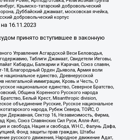
/White Power, Артподготовка, Религиозная группа
Оренбург, Крымско-татарский добровольческий
орона, Дуббайский джамаат, московская ячейка,
усский добровольческий корпус
 на
16.11.2023
судом принято вступившее в законную
вного Управления Асгардской Веси Беловодья,
годержавию, Таблиги Джамаат, Свидетели Иеговы,
айат Кабарды, Балкарии и Карачая, Союз славян,
т-18, Благородный Орден Дьявола, Армия воли
ое национальное единство, Древнерусской
 нелегальной иммиграции, Кровь и Честь, О
усское национальное единство, Северное Братство,
ровский, Община Коренного Русского народа
атство, Белый Крест, Misanthropic division,
еское объединение Русские, Русское национальное
котатарского народа, Рубеж Севера, ТОЙС, О
ри Державная, Сектор 16, Независимость, Фирма,
д Крю, Союз Славянских Сил Руси, Алля-Аят,
я и свобода, Нация и свобода, W.H.С., Фалунь Дафа,
рупцией, Фонд защиты прав граждан, Штабы
ение русского движения, Народное движение Адат,