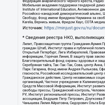
Федерация анархического черного креста, Радио
Мобильная академия поддержки гендерной демократи
Institute of International Education, Антивоенн
Российско-канадский демократический альянс, 
Свободу, Фонд имени Фридриха Науманна за свобо
Karelia, Вернись живым, Фридом Хаус, СОТА меди
Источник:
https://minjust.gov.ru/ru/doc
* Сведения реестра НКО, выполняющих 
Лилит, Правозащитная группа Гражданин.Армия.П
граждан Штаб, Институт права и публичной поли
Открытый Петербург, Лига Избирателей, Правова
информации, Горячая Линия, В защиту прав закл
Благотворительный фонд охраны здоровья и защи
Серебряная тайга, Так-Так-Так, Сова, центр Анн
Парк Гагарина, Фонд имени Андрея Рылькова, Сф
гласности, Российский исследовательский центр 
Гражданское действие, Центр независимых соци
организаций, Частное учреждение в Калининград
Средств Массовой Информации, Институт развити
свободы прессы, Гражданский контроль, Человек
РУ, Институт региональной прессы, Институт Ра
ассоциация, Бедушев Петр Петрович, Дзугкоева 
Чанышева Лилия Айратовна, Сидорович Ольга Бори