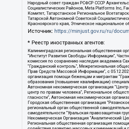
Народный совет граждан РСФСР СССР Архангельск
Социалистических Районов, Meta Platforms Inc, 
Комитет, Татарстанское Региональное Всетатар
Татарской Автономной Советской Социалистическ
Красноярского края, Этническое национальное о
Источник:
https://minjust.gov.ru/ru/doc
* Реестр иностранных агентов:
Калининградская региональная общественная организация "Экозащита!-Женсовет", Фонд содействия защите прав и свобод граждан "Общественный вердикт", Фонд "Институт Развития Свободы Информации", Частное учреждение "Информационное агентство МЕМО. РУ", Региональная общественная организация "Общественная комиссия по сохранению наследия академика Сахарова", Фонд поддержки свободы прессы, Санкт-Петербургская общественная правозащитная организация "Гражданский контроль", Межрегиональная общественная организация "Информационно-просветительский центр "Мемориал", Региональный Фонд "Центр Защиты Прав Средств Массовой Информации", с 05.12.2023 Фонд "Центр Защиты Прав Средств массовой информации", Региональная общественная благотворительная организация помощи беженцам и мигрантам "Гражданское содействие", Негосударственное образовательное учреждение дополнительного профессионального образования (повышение квалификации) специалистов "АКАДЕМИЯ ПО ПРАВАМ ЧЕЛОВЕКА", Свердловская региональная общественная организация "Сутяжник", Автономная некоммерческая организация "Центр независимых социологических исследований", Союз общественных объединений "Российский исследовательский центр по правам человека", Региональное общественное учреждение научно-информационный центр "МЕМОРИАЛ", Некоммерческая организация "Фонд защиты гласности", Автономная некоммерческая организация "Институт прав человека", Городская общественная организация "Екатеринбургское общество "МЕМОРИАЛ", Городская общественная организация "Рязанское историко-просветительское и правозащитное общество "Мемориал" (Рязанский Мемориал), Челябинский региональный орган общественной самодеятельности – женское общественное объединение "Женщины Евразии", Челябинский региональный орган общественной самодеятельности "Уральская правозащитная группа", Фонд содействия защите здоровья и социальной справедливости имени Андрея Рылькова, Автономная Некоммерческая Организация "Аналитический Центр Юрия Левады", Автономная некоммерческая организация социальной поддержки населения "Проект Апрель", Региональная общественная организация помощи женщинам и детям, находящимся в кризисной ситуации "Информационно-методический центр "Анна", Фонд содействия развитию массовых коммуникаций и правовому просвещению "Так-так-Так", Фонд содействия устойчивому развитию "Серебряная тайга", Свердловский региональный общественный фонд социальных проектов "Новое время", "Idel.Реалии", Кавказ.Реалии, Крым.Реалии, Телеканал Настоящее Время, Татаро-башкирская служба Радио Свобода (Azatliq Radiosi), Радио Свободная Европа/Радио Свобода (PCE/PC), "Сибирь.Реалии", "Фактограф", Благотворительный фонд помощи осужденным и их семьям, Автономная некоммерческая организация "Институт глобализации и социальных движений", Фонд "В защиту прав заключенных", Частное учреждение "Центр поддержки и содействия развитию средств массовой информации", Пензенский региональный общественный благотворительный фонд "Гражданский союз", "Север.Реалии", Некоммерческая организация Фонд "Правовая инициатива", 