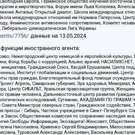
 Свободная Европа, Германское общество изучения Восточной 
и и миротворчества, Форум имени Льва Копелева, American Counci
ое движение Антальи, Открытый диалог, Школа международных отн
Школа международных отношений им Нормана Патерсона, Центр
ду, Феминистское антивоенное сопротивление, Комитет независ
а, Либерально-демократическая Лига Украины
uments/7756/
данные на
13.05.2024
функции иностранного агента:
раво, Нижегородский центр немецкой и европейской культуры,
тики, Фонд борьбы с коррупцией, Альянс врачей, НАСИЛИЮ.НЕТ,
я инициатива, Гражданский Союз, Хасдей Ерушалаим, Центр по
юченных, Институт глобализации и социальных движений, Цент
ты прав граждан, Благотворительный фонд помощи осужденным
а, Проект Апрель, Самарская губерния, Эра здоровья, Мемориал
ера, Центр СИБАЛЬТ, Уральская правозащитная группа, Женщины
по правам человека, Дальневосточный центр развития гражданс
ологических исследований, Сутяжник, АКАДЕМИЯ ПО ПРАВАМ Ч
е Совета Министров северных стран, Гражданское содействие,
я прессы - Сибирь, Частное учреждение в Санкт-Петербурге С
 и Закон, Общественная комиссия по сохранению наследия ак
звития Свободы Информации, Экозащита!-Женсовет, Общественн
Регина Николаевна, Кривенко Сергей Владимирович, Милославс
совна, Туровский Александр Алексеевич, Васильева Анастасия