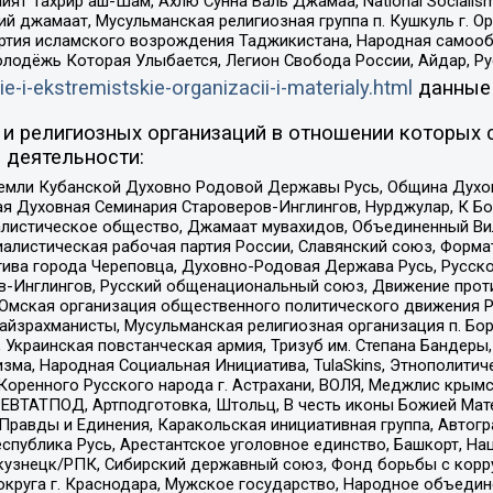
ят Тахрир аш-Шам, Ахлю Сунна Валь Джамаа, National Socialism
ий джамаат, Мусульманская религиозная группа п. Кушкуль г. 
ртия исламского возрождения Таджикистана, Народная самооб
олодёжь Которая Улыбается, Легион Свобода России, Айдар, Р
ie-i-ekstremistskie-organizacii-i-materialy.html
данные
и религиозных организаций в отношении которых 
 деятельности:
земли Кубанской Духовно Родовой Державы Русь, Община Духо
 Духовная Семинария Староверов-Инглингов, Нурджулар, К Бо
листическое общество, Джамаат мувахидов, Объединенный Вил
иалистическая рабочая партия России, Славянский союз, Форма
ива города Череповца, Духовно-Родовая Держава Русь, Русск
-Инглингов, Русский общенациональный союз, Движение против
 Омская организация общественного политического движения Р
йзрахманисты, Мусульманская религиозная организация п. Бо
краинская повстанческая армия, Тризуб им. Степана Бандеры, Бр
зма, Народная Социальная Инициатива, TulaSkins, Этнополитич
оренного Русского народа г. Астрахани, ВОЛЯ, Меджлис крымс
РЕВТАТПОД, Артподготовка, Штольц, В честь иконы Божией Мате
равды и Единения, Каракольская инициативная группа, Автогра
спублика Русь, Арестантское уголовное единство, Башкорт, Наци
окузнецк/РПК, Сибирский державный союз, Фонд борьбы с кор
округа г. Краснодара, Мужское государство, Народное объедин