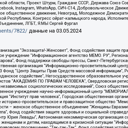
ой области, Проект Штурм, Граждане СССР, Держава Союз Сов
Facebook, Instagram, WhatsApp, СИЧ-С14, Добровольческое Движ
ское общественное движение, Невоград, Молодежное Демократ
ой Республики, Конгресс ойрат-калмыцкого народа, Исполнит
бъединение, ЛГБТ, Я.МЫ Сергей Фургал
uments/7822/
данные на
03.05.2024
Общество с ограниченной ответственностью "Радио Свободная Европа/Радио Свобода", Чешское информационное агентство "MEDIUM-ORIENT", Красноярская региональная общественная организация "Мы против СПИДа", Камалягин Денис Николаевич, Маркелов Сергей Евгеньевич, Пономарев Лев Александрович, Савицкая Людмила Алексеевна, Автономная некоммерческая организация "Центр по работе с проблемой насилия "НАСИЛИЮ.НЕТ", Межрегиональный профессиональный союз работников здравоохранения "Альянс врачей", Юридическое лицо, зарегистрированное в Латвийской Республике, SIA "Medusa Project" (регистрационный номер 40103797863, дата регистрации 10.06.2014), Некоммерческая организация "Фонд по борьбе с коррупцией", Автономная некоммерческая организация "Институт права и публичной политики", Баданин Роман Сергеевич, Гликин Максим Александрович, Железнова Мария Михайловна, Лукьянова Юлия Сергеевна, Маетная Елизавета Витальевна, Маняхин Петр Борисович, Чуракова Ольга Владимировна, Ярош Юлия Петровна, Юридическое лицо "The Insider SIA", зарегистрированное в Риге, Латвийская Республика (дата регистрации 26.06.2015), являющееся администратором доменного имени интернет-издания "The Insider SIA", https://theins.ru, Постернак Алексей Евгеньевич, Рубин Михаил Аркадьевич, Анин Роман Александрович, Юридическое лицо Istories fonds, зарегистрированное в Латвийской Республике (регистрационный номер 50008295751, дата регистрации 24.02.2020), Великовский Дмитрий Александрович, Долинина Ирина Николаевна, Мароховская Алеся Алексеевна, Шлейнов Роман Юрьевич, Шмагун Олеся Валентиновна, Общество с ограниченной ответственностью "Альтаир 2021", Общество с ограниченной ответственностью "Вега 2021", Общество с ограниченной ответственностью "Главный редактор 2021", Общество с ограниченной ответственностью "Ромашки монолит", Важенков Артем Валерьевич, Ивановская областная общественная организация "Центр гендерных исследований", Гурман Юрий Альбертович, Медиапроект "ОВД-Инфо", Егоров Владимир Владимирович, Жилинский Владимир Александрович, Общество с ограниченной ответственностью "ЗП", Иванова София Юрьевна, Карезина Инна Павловна, Кильтау Екатерина Викторовна, Петров Алексей Викторович, Пискунов Сергей Евгеньевич, Смирнов Сергей Сергеевич, Тихонов Михаил Сергеевич, Общество с ограниченной ответственностью "ЖУРНАЛИСТ-ИНОСТРАННЫЙ АГЕНТ", Арапова Галина Юрьевна, Вольтская Татьяна Анатольевна, Американская компания "Mason G.E.S. Anonymous Foundation" (США), являющаяся владельцем интернет-издания https://mnews.world/, Компания "Stichting Bellingcat", зарегистрированная в Нидерландах (дата регистрации 11.07.2018), Захаров Андрей Вячеславович, Клепиковская Екатерина Дмитриевна, Общество с ограниченной ответственностью "МЕМО", Перл Роман Александрович, Симонов Евгений Алексеевич, Соловьева Елена Анатольевна, Сотников Даниил Владимирович, Сурначева Елизавета Дмитриевна, Автономная некоммерческая организация по защите прав человека и информированию населения "Якутия – Наше Мнение", Общество с ограниченной ответственностью "Москоу диджитал медиа", с 26.01.2023 Общество с ограниченной ответственностью "Чайка Белые сады", Ветошкина Валерия Валерьевна, Заговора Максим Александрович, Межрегиональное общественное движение "Российская ЛГБТ - сеть", Оленичев Максим Владимирович, Павлов Иван Юрьевич, Скворцова Елена Сергеевна, Общество с ограниченной ответственностью "Как бы инагент", Кочетков Игорь Викторович, Общество с ограниченной ответственностью "Честные выборы", Еланчик Олег Александрович, Общество с ограниченной ответственностью "Нобелевский призыв", Гималова Регина Эмилевна, Григорьев Андрей Валерьевич, Григорьева Алина Александровна, Ассоциация по содействию защите прав призывников, альтернативнослужащих и военнослужащих "Правозащитная группа "Гражданин.Армия.Право", Хисамова Регина Фаритовна, Автономная некоммерческая организация по реализа