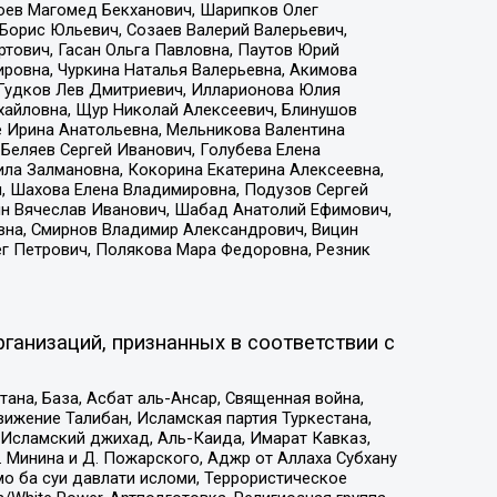
хоев Магомед Бекханович, Шарипков Олег
Борис Юльевич, Созаев Валерий Валерьевич,
тович, Гасан Ольга Павловна, Паутов Юрий
ровна, Чуркина Наталья Валерьевна, Акимова
 Гудков Лев Дмитриевич, Илларионова Юлия
ихайловна, Щур Николай Алексеевич, Блинушов
е Ирина Анатольевна, Мельникова Валентина
Беляев Сергей Иванович, Голубева Елена
ила Залмановна, Кокорина Екатерина Алексеевна,
, Шахова Елена Владимировна, Подузов Сергей
ин Вячеслав Иванович, Шабад Анатолий Ефимович,
вна, Смирнов Владимир Александрович, Вицин
ег Петрович, Полякова Мара Федоровна, Резник
ганизаций, признанных в соответствии с
на, База, Асбат аль-Ансар, Священная война,
ижение Талибан, Исламская партия Туркестана,
Исламский джихад, Аль-Каида, Имарат Кавказ,
 Минина и Д. Пожарского, Аджр от Аллаха Субхану
о ба суи давлати исломи, Террористическое