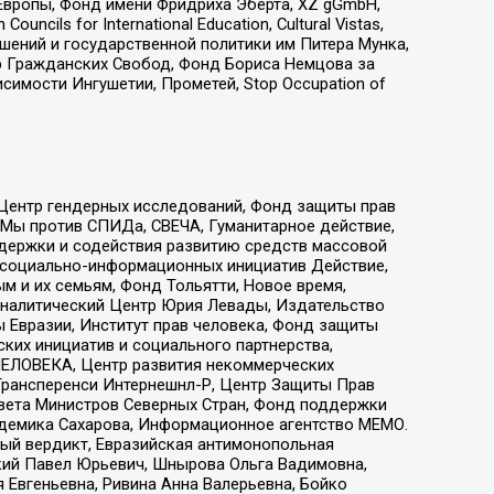
Европы, Фонд имени Фридриха Эберта, XZ gGmbH,
ls for International Education, Cultural Vistas,
ошений и государственной политики им Питера Мунка,
 Гражданских Свобод, Фонд Бориса Немцова за
имости Ингушетии, Прометей, Stop Occupation of
 Центр гендерных исследований, Фонд защиты прав
 Мы против СПИДа, СВЕЧА, Гуманитарное действие,
ддержки и содействия развитию средств массовой
р социально-информационных инициатив Действие,
 и их семьям, Фонд Тольятти, Новое время,
, Аналитический Центр Юрия Левады, Издательство
 Евразии, Институт прав человека, Фонд защиты
ких инициатив и социального партнерства,
ЕЛОВЕКА, Центр развития некоммерческих
 Трансперенси Интернешнл-Р, Центр Защиты Прав
овета Министров Северных Стран, Фонд поддержки
адемика Сахарова, Информационное агентство МЕМО.
ый вердикт, Евразийская антимонопольная
кий Павел Юрьевич, Шнырова Ольга Вадимовна,
 Евгеньевна, Ривина Анна Валерьевна, Бойко