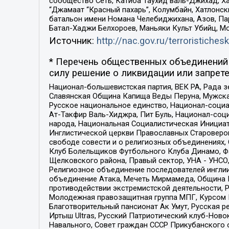
сообщество Сеть, Катиба Таухид валь-Джихад, Хай
“Джамаат “Красный пахарь”, Колумбайн, Хатлонск
батальон имени Номана Челебиджихана, Азов, Па
Батал-Хаджи Белхороев, Маньяки Культ Убийц, М
Источник:
http://nac.gov.ru/terroristichesk
* Перечень общественных объединений 
силу решение о ликвидации или запрете
Национал-большевистская партия, ВЕК РА, Рада 
Славянская Община Капища Веды Перуна, Мужская
Русское национальное единство, Национал-социа
Ат-Такфир Валь-Хиджра, Пит Буль, Национал-соц
народа, Национальная Социалистическая Инициат
Инглистической церкви Православных Староверов
свободе совести и о религиозных объединениях,
Клуб Болельщиков Футбольного Клуба Динамо, Фа
Щелковского района, Правый сектор, УНА - УНСО, У
Религиозное объединение последователей инглии
объединение Атака, Мечеть Мирмамеда, Община К
противодействии экстремистской деятельности, 
Молодежная правозащитная группа МПГ, Курсом П
Благотворительный пансионат Ак Умут, Русская ре
Иртыш Ultras, Русский Патриотический клуб-Нов
Навального, Совет граждан СССР Прикубанского 