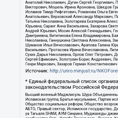
Анатолий Николаевич, Дугин Сергей Георгиевич, 
Викторович, Мошель Ирина Ароновна, Шведов Гри
Исламов Тимур Рифгатович, Романова Ольга Евге
Анатольевич, Верховский Александр Маркович, П
Татьяна Николаевна, Золотарева Екатерина Алек
Юрьевна, Саранг Анна Васильевна, Захарова Свет
Андрей Юрьевич, Мосин Алексей Геннадьевич, Ге
Дмитриевна, Вититинова Елена Владимировна, Ба
Николаевна, Ганнушкина Светлана Алексеевна, За
Шуманов Илья Вячеславович, Арапова Галина Юрь
Васильевич, Протасова Ирина Вячеславовна, Лит
Сухих Дарья Николаевна, Орлов Олег Петрович, 
Сергей Ефимович, Золотухин Борис Андреевич, Л
Генри Маркович, Захаров Герман Константинович
Источник:
http://unro.minjust.ru/NKOFore
* Единый федеральный список организа
законодательством Российской Федера
Высший военный Маджлисуль Шура Объединенных с
Исламская группа, Братья-мусульмане, Партия ис
Общество социальных реформ, Общество возрожд
АБТО, Правый сектор, Исламское государство, Д
уа Тагьаля SHAM, АУМ Синрике, Муджахеды джама