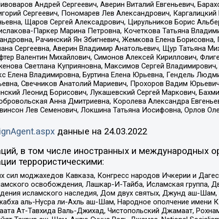
Пивоваров Андрей Сергеевич, Аверин Виталий Евгеньевич, Бара
горий Сергеевич, Пономарев Лев Александрович, Каргалицкий 
ньевна, Щаров Сергей Алексадрович, Цирульников Борис Альбер
ислакова-Паркер Марина Петровна, Кочеткова Татьяна Владими
сандровна, Рачинский Ян Збигневич, Жемкова Елена Борисовна,
лана Сергеевна, Аверин Владимир Анатольевич, Щур Татьяна М
фтер Валентин Михайлович, Симонов Алексей Кириллович, Флиг
женова Светлана Куприяновна, Максимов Сергей Владимирович, 
кс Елена Владимировна, Буртина Елена Юрьевна, Гендель Людм
евна, Свечников Анатолий Мариевич, Прохоров Вадим Юрьевич
инский Леонид Борисович, Лукашевский Сергей Маркович, Бахм
Добровольская Анна Дмитриевна, Королева Александра Евгенье
евинсон Лев Семенович, Локшина Татьяна Иосифовна, Орлов Ол
ignAgent.aspx
данные на
24.03.2022
ций, в том числе иностранных и международных ор
ции террористическими:
ил моджахедов Кавказа, Конгресс народов Ичкерии и Дагеста
ламского освобождения, Лашкар-И-Тайба, Исламская группа, Дв
ения исламского наследия, Дом двух святых, Джунд аш-Шам, 
жабха аль-Нусра ли-Ахль аш-Шам, Народное ополчение имени К.
ата Ат-Тавхида Валь-Джихад, Чистопольский Джамаат, Рохнам