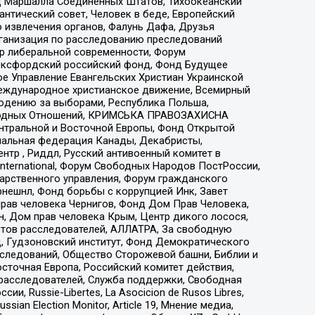
 Маршалла Соединенных Штатов, Тихоокеанский
нтический совет, Человек в беде, Европейский
 извлечения органов, Фалунь Дафа, Друзья
рганизация по расследованию преследований
тр либеральной современности, Форум
 Оксфордский российский фонд, Фонд Будущее
е Управление Евангельских Христиан Украинской
еждународное христианское движение, Всемирный
людению за выборами, Республика Польша,
народных Отношений, КРИМСЬКА ПРАВОЗАХИСНА
ы Центральной и Восточной Европы, Фонд Открытой
иональная федерация Канады, Декабристы,
тр , Риддл, Русский антивоенный комитет в
nternational, Форум Свободных Народов ПостРоссии,
дарственного управления, Форум гражданского
рнешнл, Фонд борьбы с коррупцией Инк, Завет
прав человека Чернигов, Фонд Дом Прав Человека,
н, Дом прав человека Крым, Центр дикого лосося,
стов расследователей, АЛЛАТРА, За свободную
д, Гудзоновский институт, Фонд Демократического
сследований, Общество Сторожевой башни, Библии и
сточная Европа, Российский комитет действия,
-расследователей, Служба поддержки, Свободная
 Russie-Libertes, La Asocicion de Rusos Libres,
an Election Monitor, Article 19, Мнение медиа,