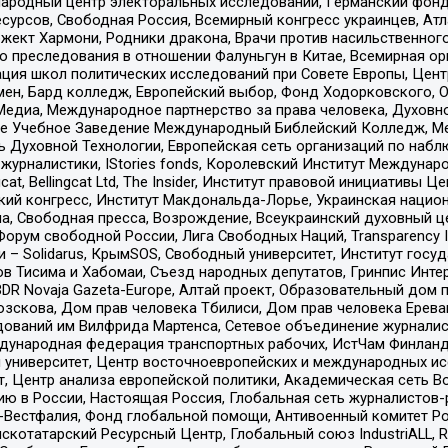
родный центр электоральных исследований, Германский фонд
рсов, Свободная Россия, Всемирный конгресс украинцев, Атла
ект Хармони, Родники дракона, Врачи против насильственного
ию преследования в отношении Фалуньгун в Китае, Всемирная о
ация школ политических исследований при Совете Европы, Цен
мен, Бард колледж, Европейский выбор, Фонд Ходорковского,
едиа, Международное партнерство за права человека, Духовно
ое Учебное Заведение Международный Библейский Колледж, М
ь Духовной Технологии, Европейская сеть организаций по наб
урналистики, IStories fonds, Королевский Институт Между
gcat, Bellingcat Ltd, The Insider, Институт правовой инициатив
инский конгресс, Институт Макдональда-Лорье, Украинская нац
, Свободная пресса, Возрождение, Всеукраинский духовный цен
орум свободной России, Лига Свободных Наций, Transparеncy I
– Solidarus, КрымSOS, Свободный университет, Институт госу
в Тисима и Хабомаи, Съезд народных депутатов, Гринпис Инте
DR Novaja Gazeta-Europe, Алтай проект, Образовательный дом 
зскова, Дом прав человека Тбилиси, Дом прав человека Ерева
едований им Вилфрида Мартенса, Сетевое объединение журнали
Международная федерация транспортных рабочих, ИстЧам Финлан
й университет, Центр восточноевропейских и международных и
, Центр анализа европейской политики, Академическая сеть Во
ю в России, Настоящая Россия, Глобальная сеть журналистов
естфалия, Фонд глобальной помощи, Антивоенный комитет России,
татарский Ресурсный Центр, Глобальный союз IndustriALL, Russi