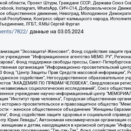
ой области, Проект Штурм, Граждане СССР, Держава Союз Сов
Facebook, Instagram, WhatsApp, СИЧ-С14, Добровольческое Движ
ское общественное движение, Невоград, Молодежное Демократ
ой Республики, Конгресс ойрат-калмыцкого народа, Исполнит
бъединение, ЛГБТ, Я.МЫ Сергей Фургал
uments/7822/
данные на
03.05.2024
Общество с ограниченной ответственностью "Радио Свободная Европа/Радио Свобода", Чешское информационное агентство "MEDIUM-ORIENT", Красноярская региональная общественная организация "Мы против СПИДа", Камалягин Денис Николаевич, Маркелов Сергей Евгеньевич, Пономарев Лев Александрович, Савицкая Людмила Алексеевна, Автономная некоммерческая организация "Центр по работе с проблемой насилия "НАСИЛИЮ.НЕТ", Межрегиональный профессиональный союз работников здравоохранения "Альянс врачей", Юридическое лицо, зарегистрированное в Латвийской Республике, SIA "Medusa Project" (регистрационный номер 40103797863, дата регистрации 10.06.2014), Некоммерческая организация "Фонд по борьбе с коррупцией", Автономная некоммерческая организация "Институт права и публичной политики", Баданин Роман Сергеевич, Гликин Максим Александрович, Железнова Мария Михайловна, Лукьянова Юлия Сергеевна, Маетная Елизавета Витальевна, Маняхин Петр Борисович, Чуракова Ольга Владимировна, Ярош Юлия Петровна, Юридическое лицо "The Insider SIA", зарегистрированное в Риге, Латвийская Республика (дата регистрации 26.06.2015), являющееся администратором доменного имени интернет-издания "The Insider SIA", https://theins.ru, Постернак Алексей Евгеньевич, Рубин Михаил Аркадьевич, Анин Роман Александрович, Юридическое лицо Istories fonds, зарегистрированное в Латвийской Республике (регистрационный номер 50008295751, дата регистрации 24.02.2020), Великовский Дмитрий Александрович, Долинина Ирина Николаевна, Мароховская Алеся Алексеевна, Шлейнов Роман Юрьевич, Шмагун Олеся Валентиновна, Общество с ограниченной ответственностью "Альтаир 2021", Общество с ограниченной ответственностью "Вега 2021", Общество с ограниченной ответственностью "Главный редактор 2021", Общество с ограниченной ответственностью "Ромашки монолит", Важенков Артем Валерьевич, Ивановская областная общественная организация "Центр гендерных исследований", Гурман Юрий Альбертович, Медиапроект "ОВД-Инфо", Егоров Владимир Владимирович, Жилинский Владимир Александрович, Общество с ограниченной ответственностью "ЗП", Иванова София Юрьевна, Карезина Инна Павловна, Кильтау Екатерина Викторовна, Петров Алексей Викторович, Пискунов Сергей Евгеньевич, Смирнов Сергей Сергеевич, Тихонов Михаил Сергеевич, Общество с ограниченной ответственностью "ЖУРНАЛИСТ-ИНОСТРАННЫЙ АГЕНТ", Арапова Галина Юрьевна, Вольтская Татьяна Анатольевна, Американская компания "Mason G.E.S. Anonymous Foundation" (США), являющаяся владельцем интернет-издания https://mnews.world/, Компания "Stichting Bellingcat", зарегистрированная в Нидерландах (дата регистрации 11.07.2018), Захаров Андрей Вячеславович, Клепиковская Екатерина Дмитриевна, Общество с ограниченной ответственностью "МЕМО", Перл Роман Александрович, Симонов Евгений Алексеевич, Соловьева Елена Анатольевна, Сотников Даниил Владимирович, Сурначева Елизавета Дмитриевна, Автономная некоммерческая организация по защите прав человека и информированию населения "Якутия – Наше Мнение", Общество с ограниченной ответственностью "Москоу диджитал медиа", с 26.01.2023 Общество с ограниченной ответственностью "Чайка Белые сады", Ветошкина Валерия Валерьевна, Заговора Максим Александрович, Межрегиональное общественное движение "Российская ЛГБТ - сеть", Оленичев Максим Владимирович, Павлов Иван Юрьевич, Скворцова Елена Сергеевна, Общество с ограниченной ответственностью "Как бы инагент", Кочетков Игорь Викторович, Общество с ограниченной ответственностью "Честные выборы", Еланчик Олег Александрович, Общество с ограниченной ответственностью "Нобелевский призыв", Гималова Регина Эмилевна, Григорьев Андрей Валерьевич, Григорьева Алина Александровна, Ассоциация по содействию защите прав призывников, альтернативнослужащих и военнослужащих "Правозащитная группа "Гражданин.Армия.Право", Хисамова Регина Фаритовна, Автономная некоммерческая организация по реализа