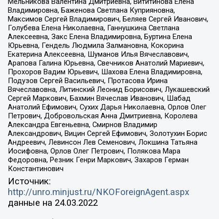
Мельникова Валентина Дмитриевна, Вититинова Елена
Владимировна, Баженова Светлана Куприяновна,
Максимов Сергей Владимирович, Беляев Сергей Иванович,
Голубева Елена Николаевна, Ганнушкина Светлана
Алексеевна, Закс Елена Владимировна, Буртина Елена
Юрьевна, Гендель Людмила Залмановна, Кокорина
Екатерина Алексеевна, Шуманов Илья Вячеславович,
Арапова Галина Юрьевна, Свечников Анатолий Мариевич,
Прохоров Вадим Юрьевич, Шахова Елена Владимировна,
Подузов Сергей Васильевич, Протасова Ирина
Вячеславовна, Литинский Леонид Борисович, Лукашевский
Сергей Маркович, Бахмин Вячеслав Иванович, Шабад
Анатолий Ефимович, Сухих Дарья Николаевна, Орлов Олег
Петрович, Добровольская Анна Дмитриевна, Королева
Александра Евгеньевна, Смирнов Владимир
Александрович, Вицин Сергей Ефимович, Золотухин Борис
Андреевич, Левинсон Лев Семенович, Локшина Татьяна
Иосифовна, Орлов Олег Петрович, Полякова Мара
Федоровна, Резник Генри Маркович, Захаров Герман
Константинович
Источник:
http://unro.minjust.ru/NKOForeignAgent.aspx
данные на
24.03.2022