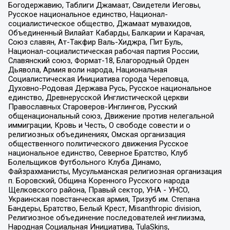
Богодержавию, Таблиги Джамаат, Свидетели Иеговы,
Русское национальное единство, Национал-
социалистическое общество, Джамаат мувахидов,
Объединенный Вилайат Кабарды, Балкарии и Карачая,
Союз славян, Ат-Такфир Валь-Хиджра, Пит Буль,
Национал-социалистическая рабочая партия России,
Славянский союз, Формат-18, Благородный Орден
Дьявола, Армия воли народа, Национальная
Социалистическая Инициатива города Череповца,
Духовно-Родовая Держава Русь, Русское национальное
единство, Древнерусской Инглистической церкви
Православных Староверов-Инглингов, Русский
общенациональный союз, Движение против нелегальной
иммиграции, Кровь и Честь, О свободе совести и о
религиозных объединениях, Омская организация
общественного политического движения Русское
национальное единство, Северное Братство, Клуб
Болельщиков Футбольного Клуба Динамо,
Файзрахманисты, Мусульманская религиозная организация
п. Боровский, Община Коренного Русского народа
Щелковского района, Правый сектор, УНА - УНСО,
Украинская повстанческая армия, Тризуб им. Степана
Бандеры, Братство, Белый Крест, Misanthropic division,
Религиозное объединение последователей инглиизма,
Народная Социальная Инициатива, TulaSkins,