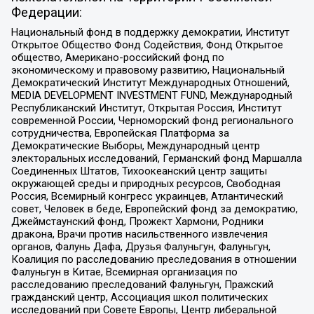
Федерации:
Национальный фонд в поддержку демократии, Институт
Открытое Общество Фонд Содействия, Фонд Открытое
общество, Американо-российский фонд по
экономическому и правовому развитию, Национальный
Демократический Институт Международных Отношений,
MEDIA DEVELOPMENT INVESTMENT FUND, Международный
Республиканский Институт, Открытая Россия, Институт
современной России, Черноморский фонд регионального
сотрудничества, Европейская Платформа за
Демократические Выборы, Международный центр
электоральных исследований, Германский фонд Маршалла
Соединенных Штатов, Тихоокеанский центр защиты
окружающей среды и природных ресурсов, Свободная
Россия, Всемирный конгресс украинцев, Атлантический
совет, Человек в беде, Европейский фонд за демократию,
Джеймстаунский фонд, Прожект Хармони, Родники
дракона, Врачи против насильственного извлечения
органов, Фалунь Дафа, Друзья Фалуньгун, Фалуньгун,
Коалиция по расследованию преследования в отношении
Фалуньгун в Китае, Всемирная организация по
расследованию преследований Фалуньгун, Пражский
гражданский центр, Ассоциация школ политических
исследований при Совете Европы, Центр либеральной