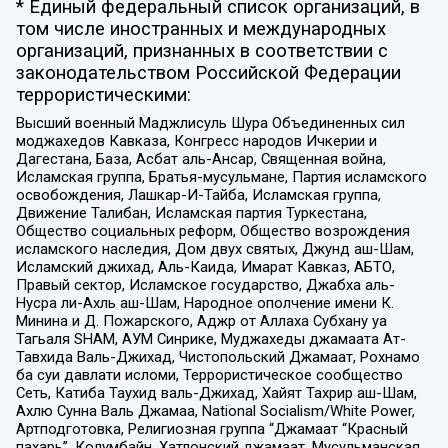
* Единый федеральный список организаций, в
том числе иностранных и международных
организаций, признанных в соответствии с
законодательством Российской Федерации
террористическими:
Высший военный Маджлисуль Шура Объединенных сил
моджахедов Кавказа, Конгресс народов Ичкерии и
Дагестана, База, Асбат аль-Ансар, Священная война,
Исламская группа, Братья-мусульмане, Партия исламского
освобождения, Лашкар-И-Тайба, Исламская группа,
Движение Талибан, Исламская партия Туркестана,
Общество социальных реформ, Общество возрождения
исламского наследия, Дом двух святых, Джунд аш-Шам,
Исламский джихад, Аль-Каида, Имарат Кавказ, АБТО,
Правый сектор, Исламское государство, Джабха аль-
Нусра ли-Ахль аш-Шам, Народное ополчение имени К.
Минина и Д. Пожарского, Аджр от Аллаха Субхану уа
Тагьаля SHAM, АУМ Синрике, Муджахеды джамаата Ат-
Тавхида Валь-Джихад, Чистопольский Джамаат, Рохнамо
ба суи давлати исломи, Террористическое сообщество
Сеть, Катиба Таухид валь-Джихад, Хайят Тахрир аш-Шам,
Ахлю Сунна Валь Джамаа, National Socialism/White Power,
Артподготовка, Религиозная группа “Джамаат “Красный
пахарь”, Колумбайн, Хатлонский джамаат, Мусульманская