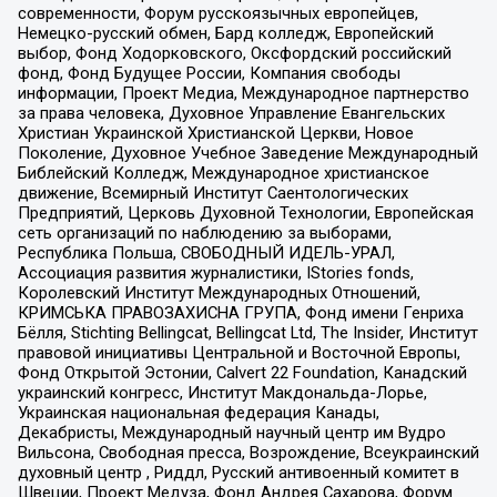
современности, Форум русскоязычных европейцев,
Немецко-русский обмен, Бард колледж, Европейский
выбор, Фонд Ходорковского, Оксфордский российский
фонд, Фонд Будущее России, Компания свободы
информации, Проект Медиа, Международное партнерство
за права человека, Духовное Управление Евангельских
Христиан Украинской Христианской Церкви, Новое
Поколение, Духовное Учебное Заведение Международный
Библейский Колледж, Международное христианское
движение, Всемирный Институт Саентологических
Предприятий, Церковь Духовной Технологии, Европейская
сеть организаций по наблюдению за выборами,
Республика Польша, СВОБОДНЫЙ ИДЕЛЬ-УРАЛ,
Ассоциация развития журналистики, IStories fonds,
Королевский Институт Международных Отношений,
КРИМСЬКА ПРАВОЗАХИСНА ГРУПА, Фонд имени Генриха
Бёлля, Stichting Bellingcat, Bellingcat Ltd, The Insider, Институт
правовой инициативы Центральной и Восточной Европы,
Фонд Открытой Эстонии, Calvert 22 Foundation, Канадский
украинский конгресс, Институт Макдональда-Лорье,
Украинская национальная федерация Канады,
Декабристы, Международный научный центр им Вудро
Вильсона, Свободная пресса, Возрождение, Всеукраинский
духовный центр , Риддл, Русский антивоенный комитет в
Швеции, Проект Медуза, Фонд Андрея Сахарова, Форум