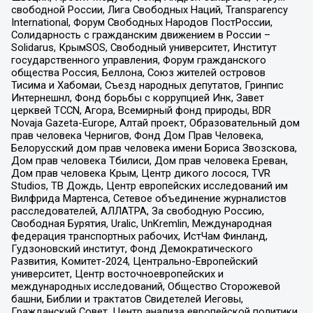
свободной России, Лига Свободных Наций, Transparеncy
International, Форум Свободных Народов ПостРоссии,
Солидарность с гражданским движением в России –
Solidarus, КрымSOS, Свободный университет, Институт
государственного управления, Форум гражданского
общества Россия, Беллона, Союз жителей островов
Тисима и Хабомаи, Съезд народных депутатов, Гринпис
Интернешнл, Фонд борьбы с коррупцией Инк, Завет
церквей TCCN, Агора, Всемирный фонд природы, BDR
Novaja Gazeta-Europe, Алтай проект, Образовательный дом
прав человека Чернигов, Фонд Дом Прав Человека,
Белорусский дом прав человека имени Бориса Звозскова,
Дом прав человека Тбилиси, Дом прав человека Ереван,
Дом прав человека Крым, Центр дикого лосося, TVR
Studios, ТВ Дождь, Центр европейских исследований им
Вилфрида Мартенса, Сетевое объединение журналистов
расследователей, АЛЛАТРА, За свободную Россию,
Свободная Бурятия, Uralic, UnKremlin, Международная
федерация транспортных рабочих, ИстЧам Финланд,
Гудзоновский институт, Фонд Демократического
Развития, Комитет-2024, Центрально-Европейский
университет, Центр восточноевропейских и
международных исследований, Общество Сторожевой
башни, Библии и трактатов Свидетелей Иеговы,
Гражданский Совет, Центр анализа европейской политики,