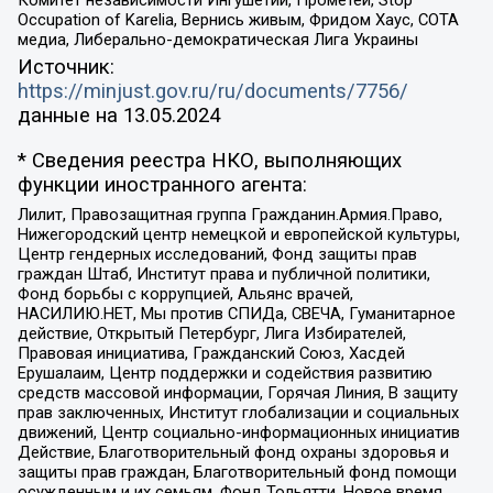
Occupation of Karelia, Вернись живым, Фридом Хаус, СОТА
медиа, Либерально-демократическая Лига Украины
Источник:
https://minjust.gov.ru/ru/documents/7756/
данные на
13.05.2024
* Сведения реестра НКО, выполняющих
функции иностранного агента:
Лилит, Правозащитная группа Гражданин.Армия.Право,
Нижегородский центр немецкой и европейской культуры,
Центр гендерных исследований, Фонд защиты прав
граждан Штаб, Институт права и публичной политики,
Фонд борьбы с коррупцией, Альянс врачей,
НАСИЛИЮ.НЕТ, Мы против СПИДа, СВЕЧА, Гуманитарное
действие, Открытый Петербург, Лига Избирателей,
Правовая инициатива, Гражданский Союз, Хасдей
Ерушалаим, Центр поддержки и содействия развитию
средств массовой информации, Горячая Линия, В защиту
прав заключенных, Институт глобализации и социальных
движений, Центр социально-информационных инициатив
Действие, Благотворительный фонд охраны здоровья и
защиты прав граждан, Благотворительный фонд помощи
осужденным и их семьям, Фонд Тольятти, Новое время,