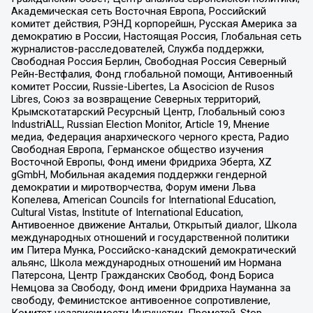
Академическая сеть Восточная Европа, Российский
комитет действия, РЭНД корпорейшн, Русская Америка за
демократию в России, Настоящая Россия, Глобальная сеть
журналистов-расследователей, Служба поддержки,
Свободная Россия Берлин, Свободная Россия Северный
Рейн-Вестфалия, Фонд глобальной помощи, Антивоенный
комитет России, Russie-Libertes, La Asocicion de Rusos
Libres, Союз за возвращение Северных территорий,
Крымскотатарский Ресурсный Центр, Глобальный союз
IndustriALL, Russian Election Monitor, Article 19, Мнение
медиа, Федерация анархического черного креста, Радио
Свободная Европа, Германское общество изучения
Восточной Европы, Фонд имени Фридриха Эберта, XZ
gGmbH, Мобильная академия поддержки гендерной
демократии и миротворчества, Форум имени Льва
Копелева, American Councils for International Education,
Cultural Vistas, Institute of International Education,
Антивоенное движение Антальи, Открытый диалог, Школа
международных отношений и государственной политики
им Питера Мунка, Российско-канадский демократический
альянс, Школа международных отношений им Нормана
Патерсона, Центр Гражданских Свобод, Фонд Бориса
Немцова за Свободу, Фонд имени Фридриха Науманна за
свободу, Феминистское антивоенное сопротивление,
Комитет независимости Ингушетии, Прометей, Stop