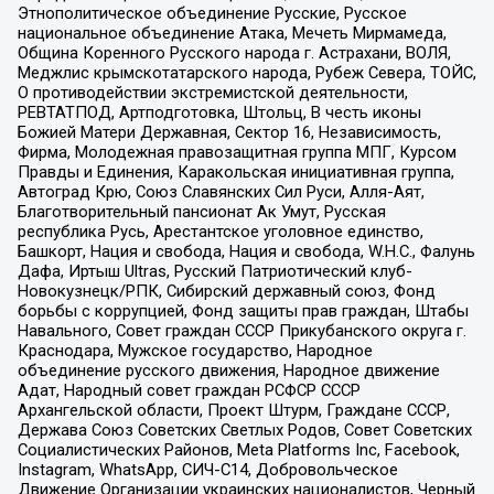
Этнополитическое объединение Русские, Русское
национальное объединение Атака, Мечеть Мирмамеда,
Община Коренного Русского народа г. Астрахани, ВОЛЯ,
Меджлис крымскотатарского народа, Рубеж Севера, ТОЙС,
О противодействии экстремистской деятельности,
РЕВТАТПОД, Артподготовка, Штольц, В честь иконы
Божией Матери Державная, Сектор 16, Независимость,
Фирма, Молодежная правозащитная группа МПГ, Курсом
Правды и Единения, Каракольская инициативная группа,
Автоград Крю, Союз Славянских Сил Руси, Алля-Аят,
Благотворительный пансионат Ак Умут, Русская
республика Русь, Арестантское уголовное единство,
Башкорт, Нация и свобода, Нация и свобода, W.H.С., Фалунь
Дафа, Иртыш Ultras, Русский Патриотический клуб-
Новокузнецк/РПК, Сибирский державный союз, Фонд
борьбы с коррупцией, Фонд защиты прав граждан, Штабы
Навального, Совет граждан СССР Прикубанского округа г.
Краснодара, Мужское государство, Народное
объединение русского движения, Народное движение
Адат, Народный совет граждан РСФСР СССР
Архангельской области, Проект Штурм, Граждане СССР,
Держава Союз Советских Светлых Родов, Совет Советских
Социалистических Районов, Meta Platforms Inc, Facebook,
Instagram, WhatsApp, СИЧ-С14, Добровольческое
Движение Организации украинских националистов, Черный