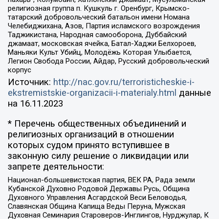
религиозная группа п. Кушкуль г. Оренбург, Крымско-
татарский добровольческий батальон имени Номана
Челебиджихана, Азов, Партия исламского возрождения
Таджикистана, Народная самооборона, Дуббайский
джамаат, московская ячейка, Батал-Хаджи Белхороев,
Маньяки Культ Убийц, Молодёжь Которая Улыбается,
Легион Свобода России, Айдар, Русский добровольческий
корпус
Источник:
http://nac.gov.ru/terroristicheskie-i-
ekstremistskie-organizacii-i-materialy.html
данные
на
16.11.2023
* Перечень общественных объединений и
религиозных организаций в отношении
которых судом принято вступившее в
законную силу решение о ликвидации или
запрете деятельности:
Национал-большевистская партия, ВЕК РА, Рада земли
Кубанской Духовно Родовой Державы Русь, Община
Духовного Управления Асгардской Веси Беловодья,
Славянская Община Капища Веды Перуна, Мужская
Духовная Семинария Староверов-Инглингов, Нурджулар, К