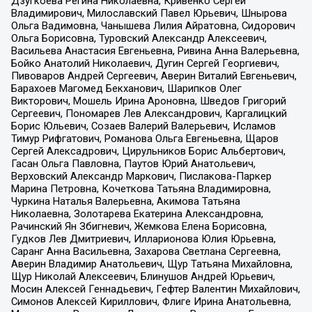
Дзугкоева Регина Николаевна, Кривенко Сергей
Владимирович, Милославский Павел Юрьевич, Шнырова
Ольга Вадимовна, Чанышева Лилия Айратовна, Сидорович
Ольга Борисовна, Туровский Александр Алексеевич,
Васильева Анастасия Евгеньевна, Ривина Анна Валерьевна,
Бойко Анатолий Николаевич, Дугин Сергей Георгиевич,
Пивоваров Андрей Сергеевич, Аверин Виталий Евгеньевич,
Барахоев Магомед Бекханович, Шарипков Олег
Викторович, Мошель Ирина Ароновна, Шведов Григорий
Сергеевич, Пономарев Лев Александрович, Каргалицкий
Борис Юльевич, Созаев Валерий Валерьевич, Исламов
Тимур Рифгатович, Романова Ольга Евгеньевна, Щаров
Сергей Алексадрович, Цирульников Борис Альбертович,
Гасан Ольга Павловна, Паутов Юрий Анатольевич,
Верховский Александр Маркович, Пислакова-Паркер
Марина Петровна, Кочеткова Татьяна Владимировна,
Чуркина Наталья Валерьевна, Акимова Татьяна
Николаевна, Золотарева Екатерина Александровна,
Рачинский Ян Збигневич, Жемкова Елена Борисовна,
Гудков Лев Дмитриевич, Илларионова Юлия Юрьевна,
Саранг Анна Васильевна, Захарова Светлана Сергеевна,
Аверин Владимир Анатольевич, Щур Татьяна Михайловна,
Щур Николай Алексеевич, Блинушов Андрей Юрьевич,
Мосин Алексей Геннадьевич, Гефтер Валентин Михайлович,
Симонов Алексей Кириллович, Флиге Ирина Анатольевна,