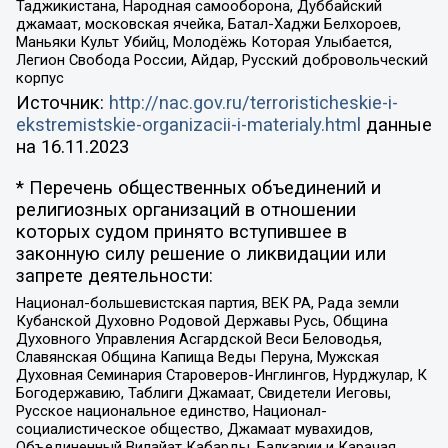
Таджикистана, Народная самооборона, Дуббайский
джамаат, московская ячейка, Батал-Хаджи Белхороев,
Маньяки Культ Убийц, Молодёжь Которая Улыбается,
Легион Свобода России, Айдар, Русский добровольческий
корпус
Источник:
http://nac.gov.ru/terroristicheskie-i-
ekstremistskie-organizacii-i-materialy.html
данные
на
16.11.2023
* Перечень общественных объединений и
религиозных организаций в отношении
которых судом принято вступившее в
законную силу решение о ликвидации или
запрете деятельности:
Национал-большевистская партия, ВЕК РА, Рада земли
Кубанской Духовно Родовой Державы Русь, Община
Духовного Управления Асгардской Веси Беловодья,
Славянская Община Капища Веды Перуна, Мужская
Духовная Семинария Староверов-Инглингов, Нурджулар, К
Богодержавию, Таблиги Джамаат, Свидетели Иеговы,
Русское национальное единство, Национал-
социалистическое общество, Джамаат мувахидов,
Объединенный Вилайат Кабарды, Балкарии и Карачая,