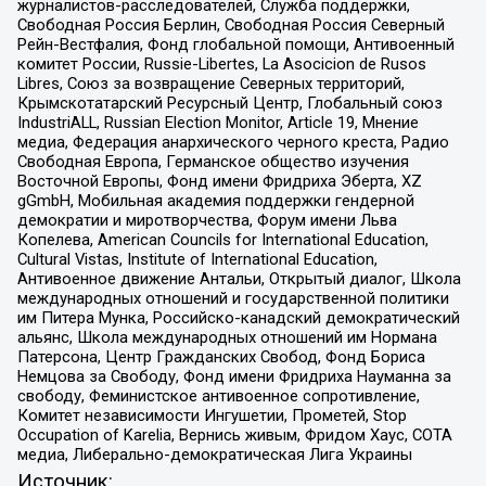
журналистов-расследователей, Служба поддержки,
Свободная Россия Берлин, Свободная Россия Северный
Рейн-Вестфалия, Фонд глобальной помощи, Антивоенный
комитет России, Russie-Libertes, La Asocicion de Rusos
Libres, Союз за возвращение Северных территорий,
Крымскотатарский Ресурсный Центр, Глобальный союз
IndustriALL, Russian Election Monitor, Article 19, Мнение
медиа, Федерация анархического черного креста, Радио
Свободная Европа, Германское общество изучения
Восточной Европы, Фонд имени Фридриха Эберта, XZ
gGmbH, Мобильная академия поддержки гендерной
демократии и миротворчества, Форум имени Льва
Копелева, American Councils for International Education,
Cultural Vistas, Institute of International Education,
Антивоенное движение Антальи, Открытый диалог, Школа
международных отношений и государственной политики
им Питера Мунка, Российско-канадский демократический
альянс, Школа международных отношений им Нормана
Патерсона, Центр Гражданских Свобод, Фонд Бориса
Немцова за Свободу, Фонд имени Фридриха Науманна за
свободу, Феминистское антивоенное сопротивление,
Комитет независимости Ингушетии, Прометей, Stop
Occupation of Karelia, Вернись живым, Фридом Хаус, СОТА
медиа, Либерально-демократическая Лига Украины
Источник: