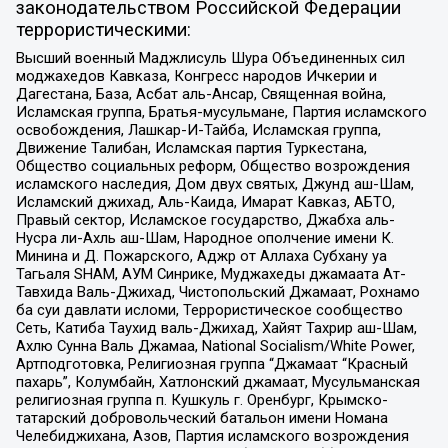
законодательством Российской Федерации
террористическими:
Высший военный Маджлисуль Шура Объединенных сил
моджахедов Кавказа, Конгресс народов Ичкерии и
Дагестана, База, Асбат аль-Ансар, Священная война,
Исламская группа, Братья-мусульмане, Партия исламского
освобождения, Лашкар-И-Тайба, Исламская группа,
Движение Талибан, Исламская партия Туркестана,
Общество социальных реформ, Общество возрождения
исламского наследия, Дом двух святых, Джунд аш-Шам,
Исламский джихад, Аль-Каида, Имарат Кавказ, АБТО,
Правый сектор, Исламское государство, Джабха аль-
Нусра ли-Ахль аш-Шам, Народное ополчение имени К.
Минина и Д. Пожарского, Аджр от Аллаха Субхану уа
Тагьаля SHAM, АУМ Синрике, Муджахеды джамаата Ат-
Тавхида Валь-Джихад, Чистопольский Джамаат, Рохнамо
ба суи давлати исломи, Террористическое сообщество
Сеть, Катиба Таухид валь-Джихад, Хайят Тахрир аш-Шам,
Ахлю Сунна Валь Джамаа, National Socialism/White Power,
Артподготовка, Религиозная группа “Джамаат “Красный
пахарь”, Колумбайн, Хатлонский джамаат, Мусульманская
религиозная группа п. Кушкуль г. Оренбург, Крымско-
татарский добровольческий батальон имени Номана
Челебиджихана, Азов, Партия исламского возрождения