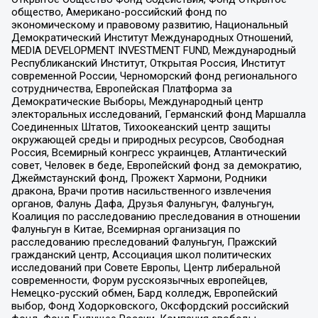
общество, Американо-российский фонд по
экономическому и правовому развитию, Национальный
Демократический Институт Международных Отношений,
MEDIA DEVELOPMENT INVESTMENT FUND, Международный
Республиканский Институт, Открытая Россия, Институт
современной России, Черноморский фонд регионального
сотрудничества, Европейская Платформа за
Демократические Выборы, Международный центр
электоральных исследований, Германский фонд Маршалла
Соединенных Штатов, Тихоокеанский центр защиты
окружающей среды и природных ресурсов, Свободная
Россия, Всемирный конгресс украинцев, Атлантический
совет, Человек в беде, Европейский фонд за демократию,
Джеймстаунский фонд, Прожект Хармони, Родники
дракона, Врачи против насильственного извлечения
органов, Фалунь Дафа, Друзья Фалуньгун, Фалуньгун,
Коалиция по расследованию преследования в отношении
Фалуньгун в Китае, Всемирная организация по
расследованию преследований Фалуньгун, Пражский
гражданский центр, Ассоциация школ политических
исследований при Совете Европы, Центр либеральной
современности, Форум русскоязычных европейцев,
Немецко-русский обмен, Бард колледж, Европейский
выбор, Фонд Ходорковского, Оксфордский российский