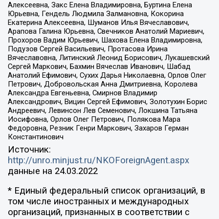
Алексеевна, Закс Елена Владимировна, Буртина Елена
Юрьевна, Гендель Людмила Залмановна, Кокорина
Екатерина Алексеевна, Шуманов Илья Вячеславович,
Арапова Галина Юрьевна, Свечников Анатолий Мариевич,
Прохоров Вадим Юрьевич, Шахова Елена Владимировна,
Подузов Сергей Васильевич, Протасова Ирина
Вячеславовна, Литинский Леонид Борисович, Лукашевский
Сергей Маркович, Бахмин Вячеслав Иванович, Шабад
Анатолий Ефимович, Сухих Дарья Николаевна, Орлов Олег
Петрович, Добровольская Анна Дмитриевна, Королева
Александра Евгеньевна, Смирнов Владимир
Александрович, Вицин Сергей Ефимович, Золотухин Борис
Андреевич, Левинсон Лев Семенович, Локшина Татьяна
Иосифовна, Орлов Олег Петрович, Полякова Мара
Федоровна, Резник Генри Маркович, Захаров Герман
Константинович
Источник:
http://unro.minjust.ru/NKOForeignAgent.aspx
данные на
24.03.2022
* Единый федеральный список организаций, в
том числе иностранных и международных
организаций, признанных в соответствии с