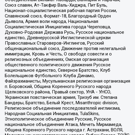
Союз славян, Ат-Такфир Валь-Хиджра, Пит Буль,
Национал-социалистическая рабочая партия России,
Славянский союз, Формат-18, Благородный Орден
Дьявола, Армия воли народа, Национальная
Социалистическая Инициатива города Череповца,
Духовно-Родовая Держава Русь, Русское национальное
единство, Древнерусской Инглистической церкви
Православных Староверов-Инглингов, Русский
общенациональный союз, Движение против нелегальной
иммиграции, Кровь и Честь, О свободе совести и о
религиозных объединениях, Омская организация
общественного политического движения Русское
национальное единство, Северное Братство, Клуб
Болельщиков Футбольного Клуба Динамо,
Файзрахманисты, Мусульманская религиозная организация
п. Боровский, Община Коренного Русского народа
Щелковского района, Правый сектор, УНА - УНСО,
Украинская повстанческая армия, Тризуб им. Степана
Бандеры, Братство, Белый Крест, Misanthropic division,
Религиозное объединение последователей инглиизма,
Народная Социальная Инициатива, TulaSkins,
Этнополитическое объединение Русские, Русское
национальное объединение Атака, Мечеть Мирмамеда,
Община Коренного Русского народа г. Астрахани, ВОЛЯ,