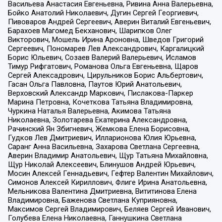
Васильева Анастасия Евгеньевна, Ривина Анна Валерьевна,
Бойко Анатолий Николаевич, Дугин Сергей Георгиевич,
Пивоваров Андрей Сергеевич, Аверин Виталий Евгеньевич,
Барахоев Магомед Бекханович, Шарипков Олег
Викторович, Мошель Ирина Ароновна, Шведов Григорий
Сергеевич, Пономарев Лев Александрович, Каргалицкий
Борис Юльевич, Созаев Валерий Валерьевич, Исламов
Тимур Рифгатович, Романова Ольга Евгеньевна, Щаров
Сергей Алексадрович, Цирульников Борис Альбертович,
Гасан Ольга Павловна, Паутов Юрий Анатольевич,
Верховский Александр Маркович, Пислакова-Паркер
Марина Петровна, Кочеткова Татьяна Владимировна,
Чуркина Наталья Валерьевна, Акимова Татьяна
Николаевна, Золотарева Екатерина Александровна,
Рачинский Ян Збигневич, Жемкова Елена Борисовна,
Гудков Лев Дмитриевич, Илларионова Юлия Юрьевна,
Саранг Анна Васильевна, Захарова Светлана Сергеевна,
Аверин Владимир Анатольевич, Щур Татьяна Михайловна,
Щур Николай Алексеевич, Блинушов Андрей Юрьевич,
Мосин Алексей Геннадьевич, Гефтер Валентин Михайлович,
Симонов Алексей Кириллович, Флиге Ирина Анатольевна,
Мельникова Валентина Дмитриевна, Вититинова Елена
Владимировна, Баженова Светлана Куприяновна,
Максимов Сергей Владимирович, Беляев Сергей Иванович,
Голубева Елена Николаевна, Ганнушкина Светлана