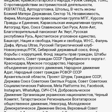
Меджлис крымскотатарского народа, Рубеж Севера, ТОЙС,
О противодействии экстремистской деятельности,
РЕВТАТПОД, Артподготовка, Штольц, В честь иконы
Божией Матери Державная, Сектор 16, Независимость,
Фирма, Молодежная правозащитная группа МПГ, Курсом
Правды и Единения, Каракольская инициативная группа,
Автоград Крю, Союз Славянских Сил Руси, Алля-Аят,
Благотворительный пансионат Ак Умут, Русская
республика Русь, Арестантское уголовное единство,
Башкорт, Нация и свобода, Нация и свобода, W.H.С., Фалунь
Дафа, Иртыш Ultras, Русский Патриотический клуб-
Новокузнецк/РПК, Сибирский державный союз, Фонд
борьбы с коррупцией, Фонд защиты прав граждан, Штабы
Навального, Совет граждан СССР Прикубанского округа г.
Краснодара, Мужское государство, Народное
объединение русского движения, Народное движение
Адат, Народный совет граждан РСФСР СССР
Архангельской области, Проект Штурм, Граждане СССР,
Держава Союз Советских Светлых Родов, Совет Советских
Социалистических Районов, Meta Platforms Inc, Facebook,
Instagram, WhatsApp, СИЧ-С14, Добровольческое
Движение Организации украинских националистов, Черный
Комитет, Татарстанское Региональное Всетатарское
общественное движение, Невоград, Молодежное
Демократическое Движение Весна, Верховный Совет