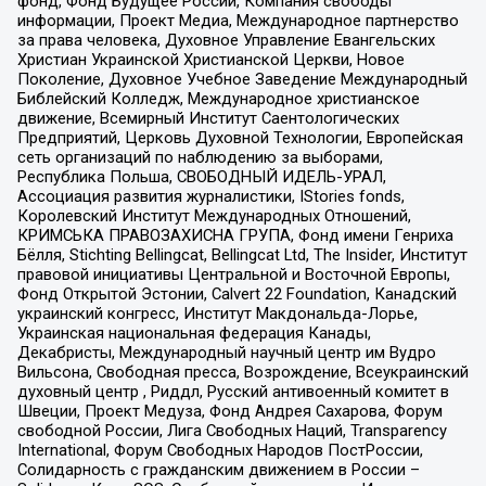
фонд, Фонд Будущее России, Компания свободы
информации, Проект Медиа, Международное партнерство
за права человека, Духовное Управление Евангельских
Христиан Украинской Христианской Церкви, Новое
Поколение, Духовное Учебное Заведение Международный
Библейский Колледж, Международное христианское
движение, Всемирный Институт Саентологических
Предприятий, Церковь Духовной Технологии, Европейская
сеть организаций по наблюдению за выборами,
Республика Польша, СВОБОДНЫЙ ИДЕЛЬ-УРАЛ,
Ассоциация развития журналистики, IStories fonds,
Королевский Институт Международных Отношений,
КРИМСЬКА ПРАВОЗАХИСНА ГРУПА, Фонд имени Генриха
Бёлля, Stichting Bellingcat, Bellingcat Ltd, The Insider, Институт
правовой инициативы Центральной и Восточной Европы,
Фонд Открытой Эстонии, Calvert 22 Foundation, Канадский
украинский конгресс, Институт Макдональда-Лорье,
Украинская национальная федерация Канады,
Декабристы, Международный научный центр им Вудро
Вильсона, Свободная пресса, Возрождение, Всеукраинский
духовный центр , Риддл, Русский антивоенный комитет в
Швеции, Проект Медуза, Фонд Андрея Сахарова, Форум
свободной России, Лига Свободных Наций, Transparеncy
International, Форум Свободных Народов ПостРоссии,
Солидарность с гражданским движением в России –