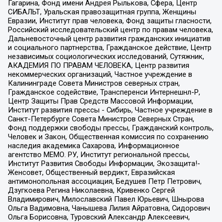
Гагарина, Фонд имени Андрея Рылькова, Сфера, Центр
СИБАЛЬТ, Уральская правозащитная группа, Женщины
Евразии, Институт прав человека, Фонд защиты гласности,
Российский исследовательский центр по правам человека,
Дальневосточный центр развития гражданских инициатив
и социального партнерства, Гражданское действие, Центр
независимых социологических исследований, Сутяжник,
АКАДЕМИЯ ПО ПРАВАМ ЧЕЛОВЕКА, Центр развития
некоммерческих организаций, Частное учреждение в
Калининграде Совета Министров северных стран,
Гражданское содействие, Трансперенси Интернешнл-Р,
Центр Защиты Прав Средств Массовой Информации,
Институт развития прессы - Сибирь, Частное учреждение в
Санкт-Петербурге Совета Министров Северных Стран,
Фонд поддержки свободы прессы, Гражданский контроль,
Человек и Закон, Общественная комиссия по сохранению
наследия академика Сахарова, Информационное
агентство МЕМО. РУ, Институт региональной прессы,
Институт Развития Свободы Информации, Экозащита!-
Женсовет, Общественный вердикт, Евразийская
антимонопольная ассоциация, Бедушев Петр Петрович,
Дзугкоева Регина Николаевна, Кривенко Сергей
Владимирович, Милославский Павел Юрьевич, Шнырова
Ольга Вадимовна, Чанышева Лилия Айратовна, Сидорович
Ольга Борисовна, Туровский Александр Алексеевич,