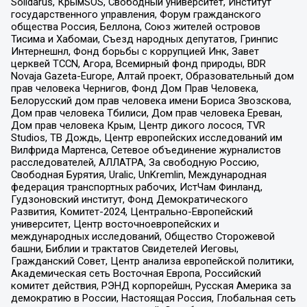
Solidarus, КрымSOS, Свободный университет, Институт
государственного управления, Форум гражданского
общества Россия, Беллона, Союз жителей островов
Тисима и Хабомаи, Съезд народных депутатов, Гринпис
Интернешнл, Фонд борьбы с коррупцией Инк, Завет
церквей TCCN, Агора, Всемирный фонд природы, BDR
Novaja Gazeta-Europe, Алтай проект, Образовательный дом
прав человека Чернигов, Фонд Дом Прав Человека,
Белорусский дом прав человека имени Бориса Звозскова,
Дом прав человека Тбилиси, Дом прав человека Ереван,
Дом прав человека Крым, Центр дикого лосося, TVR
Studios, ТВ Дождь, Центр европейских исследований им
Вилфрида Мартенса, Сетевое объединение журналистов
расследователей, АЛЛАТРА, За свободную Россию,
Свободная Бурятия, Uralic, UnKremlin, Международная
федерация транспортных рабочих, ИстЧам Финланд,
Гудзоновский институт, Фонд Демократического
Развития, Комитет-2024, Центрально-Европейский
университет, Центр восточноевропейских и
международных исследований, Общество Сторожевой
башни, Библии и трактатов Свидетелей Иеговы,
Гражданский Совет, Центр анализа европейской политики,
Академическая сеть Восточная Европа, Российский
комитет действия, РЭНД корпорейшн, Русская Америка за
демократию в России, Настоящая Россия, Глобальная сеть