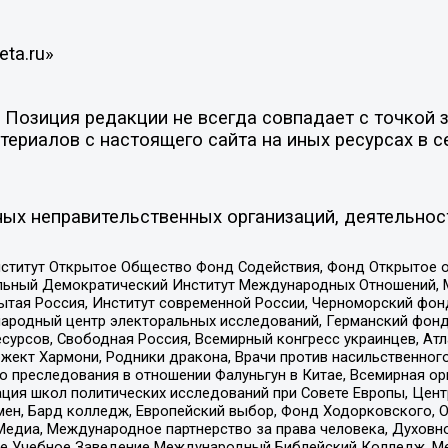
ta.ru»
Позиция редакции не всегда совпадает с точкой з
ериалов с настоящего сайта на иных ресурсах в с
ых неправительственных организаций, деятельнос
ститут Открытое Общество Фонд Содействия, Фонд Открытое 
альный Демократический Институт Международных Отношений,
тая Россия, Институт современной России, Черноморский фонд
родный центр электоральных исследований, Германский фонд
рсов, Свободная Россия, Всемирный конгресс украинцев, Атла
ект Хармони, Родники дракона, Врачи против насильственного
ию преследования в отношении Фалуньгун в Китае, Всемирная о
ация школ политических исследований при Совете Европы, Цен
мен, Бард колледж, Европейский выбор, Фонд Ходорковского,
едиа, Международное партнерство за права человека, Духовно
ое Учебное Заведение Международный Библейский Колледж, М