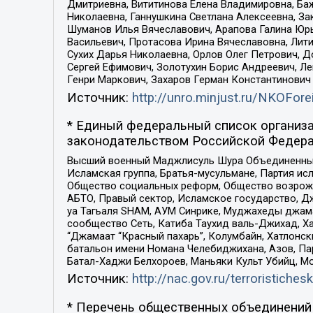
Дмитриевна, Вититинова Елена Владимировна, Ба
Николаевна, Ганнушкина Светлана Алексеевна, За
Шуманов Илья Вячеславович, Арапова Галина Юрь
Васильевич, Протасова Ирина Вячеславовна, Лит
Сухих Дарья Николаевна, Орлов Олег Петрович, 
Сергей Ефимович, Золотухин Борис Андреевич, Л
Генри Маркович, Захаров Герман Константинович
Источник:
http://unro.minjust.ru/NKOFore
* Единый федеральный список организа
законодательством Российской Федера
Высший военный Маджлисуль Шура Объединенных с
Исламская группа, Братья-мусульмане, Партия ис
Общество социальных реформ, Общество возрожд
АБТО, Правый сектор, Исламское государство, Д
уа Тагьаля SHAM, АУМ Синрике, Муджахеды джама
сообщество Сеть, Катиба Таухид валь-Джихад, Хай
“Джамаат “Красный пахарь”, Колумбайн, Хатлонск
батальон имени Номана Челебиджихана, Азов, Па
Батал-Хаджи Белхороев, Маньяки Культ Убийц, М
Источник:
http://nac.gov.ru/terroristichesk
* Перечень общественных объединений 