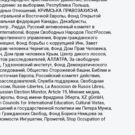
людению за выборами, Республика Польша,
народных Отношений, КРИМСЬКА ПРАВОЗАХИСНА
ы Центральной и Восточной Европы, Фонд Открытой
иональная федерация Канады, Декабристы,
тр , Риддл, Русский антивоенный комитет в
nternational, Форум Свободных Народов ПостРоссии,
дарственного управления, Форум гражданского
рнешнл, Фонд борьбы с коррупцией Инк, Завет
прав человека Чернигов, Фонд Дом Прав Человека,
н, Дом прав человека Крым, Центр дикого лосося,
стов расследователей, АЛЛАТРА, За свободную
д, Гудзоновский институт, Фонд Демократического
сследований, Общество Сторожевой башни, Библии и
сточная Европа, Российский комитет действия,
-расследователей, Служба поддержки, Свободная
 Russie-Libertes, La Asocicion de Rusos Libres,
an Election Monitor, Article 19, Мнение медиа,
Европы, Фонд имени Фридриха Эберта, XZ gGmbH,
ls for International Education, Cultural Vistas,
ошений и государственной политики им Питера Мунка,
 Гражданских Свобод, Фонд Бориса Немцова за
имости Ингушетии, Прометей, Stop Occupation of