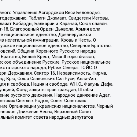
вного Управления Асгардской Веси Беловодья,
годержавию, Таблиги Джамаат, Свидетели Иеговы,
айат Кабарды, Балкарии и Карачая, Союз славян,
т-18, Благородный Орден Дьявола, Армия воли
ое национальное единство, Древнерусской
 нелегальной иммиграции, Кровь и Честь, О
усское национальное единство, Северное Братство,
ровский, Община Коренного Русского народа
атство, Белый Крест, Misanthropic division,
еское объединение Русские, Русское национальное
котатарского народа, Рубеж Севера, ТОЙС, О
ри Державная, Сектор 16, Независимость, Фирма,
д Крю, Союз Славянских Сил Руси, Алля-Аят,
я и свобода, Нация и свобода, W.H.С., Фалунь Дафа,
рупцией, Фонд защиты прав граждан, Штабы
ение русского движения, Народное движение Адат,
етских Светлых Родов, Совет Советских
ение Организации украинских националистов, Черный
ическое Движение Весна, Верховный Совет
ельный комитет совета народных депутатов