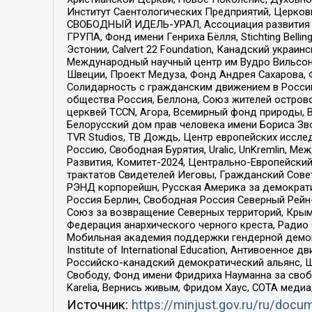
Институт Саентологических Предприятий, Церков
СВОБОДНЫЙ ИДЕЛЬ-УРАЛ, Ассоциация развития ж
ГРУПА, Фонд имени Генриха Бёлля, Stichting Bellin
Эстонии, Calvert 22 Foundation, Канадский укра
Международный научный центр им Вудро Вильсона
Швеции, Проект Медуза, Фонд Андрея Сахарова, Ф
Солидарность с гражданским движением в России 
общества Россия, Беллона, Союз жителей острово
церквей TCCN, Агора, Всемирный фонд природы, B
Белорусский дом прав человека имени Бориса Зво
TVR Studios, ТВ Дождь, Центр европейских иссл
Россию, Свободная Бурятия, Uralic, UnKremlin, 
Развития, Комитет-2024, Центрально-Европейски
трактатов Свидетелей Иеговы, Гражданский Совет
РЭНД корпорейшн, Русская Америка за демократи
Россия Берлин, Свободная Россия Северный Рейн-В
Союз за возвращение Северных территорий, Крымско
Федерация анархического черного креста, Радио
Мобильная академия поддержки гендерной демократи
Institute of International Education, Антивоенн
Российско-канадский демократический альянс, 
Свободу, Фонд имени Фридриха Науманна за свобо
Karelia, Вернись живым, Фридом Хаус, СОТА меди
Источник:
https://minjust.gov.ru/ru/doc