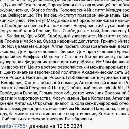
ь Духовной Технологии, Европейская сеть организаций по наб
урналистики, IStories fonds, Королевский Институт Между
gcat, Bellingcat Ltd, The Insider, Институт правовой инициатив
инский конгресс, Институт Макдональда-Лорье, Украинская нац
, Свободная пресса, Возрождение, Всеукраинский духовный цен
орум свободной России, Лига Свободных Наций, Transparеncy I
– Solidarus, КрымSOS, Свободный университет, Институт госу
в Тисима и Хабомаи, Съезд народных депутатов, Гринпис Инте
DR Novaja Gazeta-Europe, Алтай проект, Образовательный дом 
зскова, Дом прав человека Тбилиси, Дом прав человека Ерева
едований им Вилфрида Мартенса, Сетевое объединение журнали
Международная федерация транспортных рабочих, ИстЧам Финлан
й университет, Центр восточноевропейских и международных и
, Центр анализа европейской политики, Академическая сеть Во
ю в России, Настоящая Россия, Глобальная сеть журналистов
естфалия, Фонд глобальной помощи, Антивоенный комитет России,
татарский Ресурсный Центр, Глобальный союз IndustriALL, Russi
 Свободная Европа, Германское общество изучения Восточной 
и и миротворчества, Форум имени Льва Копелева, American Counci
ое движение Антальи, Открытый диалог, Школа международных отн
Школа международных отношений им Нормана Патерсона, Центр
ду, Феминистское антивоенное сопротивление, Комитет независ
а, Либерально-демократическая Лига Украины
uments/7756/
данные на
13.05.2024