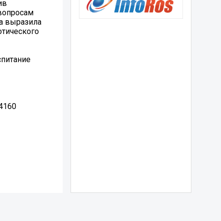
ив
вопросам
а выразила
отического
спитание
4160