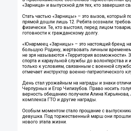
«Зарница» и выпускной для тех, кто завершил сво
Стать частью «Зарницы» – это вызов, который п
прямой дошли лишь 12. Ребята осознали: требо
физически. Те, кто выстоял, перед лицом товар
готовности к гражданскому долгу.
«Юнармеец «Зарницы» – это настоящий бренд н
большую Родину, жертвовать личным временем в
не зря называются «Территория возможности». З
спорта и караульной службы до волонтерства и
только к условиям, связанным с военной службо
отмечает инструктор военно-патриотического кл
День стал урожайным на награды и знаки отлич
Черпурных и Егор Чипизубов. Право носить голу
верность обещанию получили Алина Кирьянова, 
комплекса ГТО и другие награды.
Особым моментом стало прощание с выпускникам
девушка. Под торжественный марш они прошли с
нового этапа жизни.