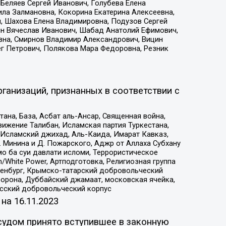
Беляев Сергей Иванович, Голубева Елена
ила Залмановна, Кокорина Екатерина Алексеевна,
, Шахова Елена Владимировна, Подузов Сергей
ин Вячеслав Иванович, Шабад Анатолий Ефимович,
вна, Смирнов Владимир Александрович, Вицин
ег Петрович, Полякова Мара Федоровна, Резник
ганизаций, признанных в соответствии с
на, База, Асбат аль-Ансар, Священная война,
ижение Талибан, Исламская партия Туркестана,
Исламский джихад, Аль-Каида, Имарат Кавказ,
 Минина и Д. Пожарского, Аджр от Аллаха Субхану
о ба суи давлати исломи, Террористическое
/White Power, Артподготовка, Религиозная группа
Оренбург, Крымско-татарский добровольческий
орона, Дуббайский джамаат, московская ячейка,
усский добровольческий корпус
 на
16.11.2023
судом принято вступившее в законную