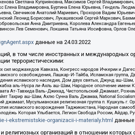
женова Светлана Куприяновна, Максимов Сергей Владимирович, 
кс Елена Владимировна, Буртина Елена Юрьевна, Гендель Людм
евна, Свечников Анатолий Мариевич, Прохоров Вадим Юрьевич
инский Леонид Борисович, Лукашевский Сергей Маркович, Бахм
Добровольская Анна Дмитриевна, Королева Александра Евгенье
евинсон Лев Семенович, Локшина Татьяна Иосифовна, Орлов Ол
ignAgent.aspx
данные на
24.03.2022
ций, в том числе иностранных и международных ор
ции террористическими:
ил моджахедов Кавказа, Конгресс народов Ичкерии и Дагеста
ламского освобождения, Лашкар-И-Тайба, Исламская группа, Дв
ения исламского наследия, Дом двух святых, Джунд аш-Шам, 
жабха аль-Нусра ли-Ахль аш-Шам, Народное ополчение имени К.
ата Ат-Тавхида Валь-Джихад, Чистопольский Джамаат, Рохнам
ят Тахрир аш-Шам, Ахлю Сунна Валь Джамаа, National Socialism
ий джамаат, Мусульманская религиозная группа п. Кушкуль г. 
ртия исламского возрождения Таджикистана, Народная самооб
олодёжь Которая Улыбается, Легион Свобода России, Айдар, Р
ie-i-ekstremistskie-organizacii-i-materialy.html
данные
и религиозных организаций в отношении которых 