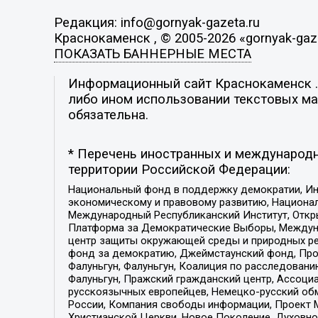
Редакция: info@gornyak-gazeta.ru
Краснокаменск , © 2005-2026 «gornyak-gaze
ПОКАЗАТЬ БАННЕРНЫЕ МЕСТА
Информационный сайт Краснокаменск . 
либо ином использовании текстовых мат
обязательна.
* Перечень иностранных и международн
территории Российской Федерации:
Национальный фонд в поддержку демократии, Ин
экономическому и правовому развитию, Национ
Международный Республиканский Институт, Откры
Платформа за Демократические Выборы, Междуна
центр защиты окружающей среды и природных ресу
фонд за демократию, Джеймстаунский фонд, Прож
Фалуньгун, Фалуньгун, Коалиция по расследован
Фалуньгун, Пражский гражданский центр, Ассоци
русскоязычных европейцев, Немецко-русский об
России, Компания свободы информации, Проект М
Христианской Церкви, Новое Поколение, Духовн