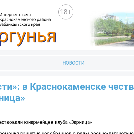
18+
НОВОСТИ
ти»: в Краснокаменске чест
ница»
чествовали юнармейцев клуба «Зарница»
ремония принятия новобранцев в ряды военно-патриотиче