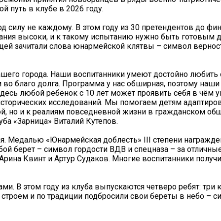
й путь в клубе в 2026 году.
од силу не каждому. В этом году из 30 претендентов до ф
вания высоки, и к такому испытанию нужно быть готовым 
ищей зачитали слова юнармейской клятвы – символ вернос
ашего города. Наши воспитанники умеют достойно любить
о благо долга. Программа у нас обширная, поэтому наши
десь любой ребёнок с 10 лет может проявить себя в чём уг
 исторических исследований. Мы помогаем детям адаптиров
й, но и к реалиям повседневной жизни в гражданском общ
уба «Зарница» Виталий Кутепов.
ия. Медалью «Юнармейская доблесть» III степени награжд
бой берет – символ гордости ВДВ и спецназа – за отличные
Арина Квинт и Артур Судаков. Многие воспитанники получи
и. В этом году из клуба выпускаются четверо ребят: три 
троем и по традиции подбросили свои береты в небо – с