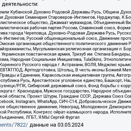
 деятельности:
земли Кубанской Духовно Родовой Державы Русь, Община Духо
 Духовная Семинария Староверов-Инглингов, Нурджулар, К Бо
листическое общество, Джамаат мувахидов, Объединенный Вил
иалистическая рабочая партия России, Славянский союз, Форма
ива города Череповца, Духовно-Родовая Держава Русь, Русск
-Инглингов, Русский общенациональный союз, Движение против
 Омская организация общественного политического движения Р
йзрахманисты, Мусульманская религиозная организация п. Бо
краинская повстанческая армия, Тризуб им. Степана Бандеры, Бр
зма, Народная Социальная Инициатива, TulaSkins, Этнополитич
оренного Русского народа г. Астрахани, ВОЛЯ, Меджлис крымс
РЕВТАТПОД, Артподготовка, Штольц, В честь иконы Божией Мате
равды и Единения, Каракольская инициативная группа, Автогра
спублика Русь, Арестантское уголовное единство, Башкорт, Наци
окузнецк/РПК, Сибирский державный союз, Фонд борьбы с кор
округа г. Краснодара, Мужское государство, Народное объедин
ой области, Проект Штурм, Граждане СССР, Держава Союз Сов
Facebook, Instagram, WhatsApp, СИЧ-С14, Добровольческое Движ
ское общественное движение, Невоград, Молодежное Демократ
ой Республики, Конгресс ойрат-калмыцкого народа, Исполнит
бъединение, ЛГБТ, Я.МЫ Сергей Фургал
uments/7822/
данные на
03.05.2024