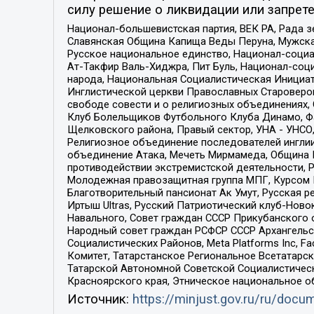
силу решение о ликвидации или запрете
Национал-большевистская партия, ВЕК РА, Рада 
Славянская Община Капища Веды Перуна, Мужская
Русское национальное единство, Национал-социа
Ат-Такфир Валь-Хиджра, Пит Буль, Национал-соц
народа, Национальная Социалистическая Инициат
Инглистической церкви Православных Староверов
свободе совести и о религиозных объединениях,
Клуб Болельщиков Футбольного Клуба Динамо, Фа
Щелковского района, Правый сектор, УНА - УНСО, У
Религиозное объединение последователей инглии
объединение Атака, Мечеть Мирмамеда, Община К
противодействии экстремистской деятельности, 
Молодежная правозащитная группа МПГ, Курсом П
Благотворительный пансионат Ак Умут, Русская ре
Иртыш Ultras, Русский Патриотический клуб-Нов
Навального, Совет граждан СССР Прикубанского 
Народный совет граждан РСФСР СССР Архангельск
Социалистических Районов, Meta Platforms Inc, 
Комитет, Татарстанское Региональное Всетатар
Татарской Автономной Советской Социалистическ
Красноярского края, Этническое национальное о
Источник:
https://minjust.gov.ru/ru/doc