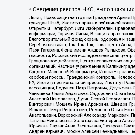
* Сведения реестра НКО, выполняющих 
Лилит, Правозащитная группа Гражданин.Армия.П
граждан Штаб, Институт права и публичной поли
Открытый Петербург, Лига Избирателей, Правова
информации, Горячая Линия, В защиту прав закл
Благотворительный фонд охраны здоровья и защи
Серебряная тайга, Так-Так-Так, Сова, центр Анн
Парк Гагарина, Фонд имени Андрея Рылькова, Сф
гласности, Российский исследовательский центр 
Гражданское действие, Центр независимых соци
организаций, Частное учреждение в Калининград
Средств Массовой Информации, Институт развити
свободы прессы, Гражданский контроль, Человек
РУ, Институт региональной прессы, Институт Ра
ассоциация, Бедушев Петр Петрович, Дзугкоева 
Чанышева Лилия Айратовна, Сидорович Ольга Бори
Анатолий Николаевич, Дугин Сергей Георгиевич, 
Викторович, Мошель Ирина Ароновна, Шведов Гри
Исламов Тимур Рифгатович, Романова Ольга Евге
Анатольевич, Верховский Александр Маркович, П
Татьяна Николаевна, Золотарева Екатерина Алек
Юрьевна, Саранг Анна Васильевна, Захарова Свет
Андрей Юрьевич, Мосин Алексей Геннадьевич, Ге