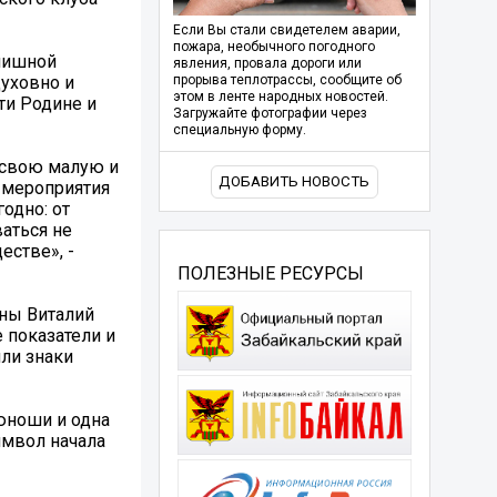
Если Вы стали свидетелем аварии,
пожара, необычного погодного
инишной
явления, провала дороги или
духовно и
прорыва теплотрассы, сообщите об
этом в ленте народных новостей.
ти Родине и
Загружайте фотографии через
специальную форму.
 свою малую и
ДОБАВИТЬ НОВОСТЬ
 мероприятия
одно: от
аться не
естве», -
ПОЛЕЗНЫЕ РЕСУРСЫ
ены Виталий
 показатели и
ли знаки
юноши и одна
имвол начала