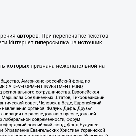
рения авторов. При перепечатке текстов
ети Интернет гиперссылка на источник
ть которых признана нежелательной на
общество, Американо-российский фонд по
 MEDIA DEVELOPMENT INVESTMENT FUND,
 регионального сотрудничества, Европейская
 Маршалла Соединенных Штатов, Тихоокеанский
нтический совет, Человек в беде, Европейский
 извлечения органов, Фалунь Дафа, Друзья
рганизация по расследованию преследований
тр либеральной современности, Форум
 Оксфордский российский фонд, Фонд Будущее
е Управление Евангельских Христиан Украинской
еждународное христианское движение, Всемирный