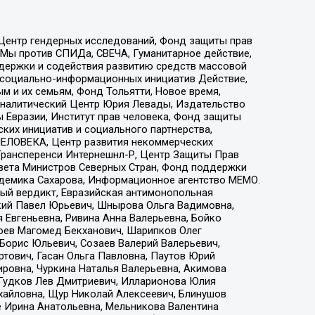
 Центр гендерных исследований, Фонд защиты прав
 Мы против СПИДа, СВЕЧА, Гуманитарное действие,
ддержки и содействия развитию средств массовой
р социально-информационных инициатив Действие,
 и их семьям, Фонд Тольятти, Новое время,
, Аналитический Центр Юрия Левады, Издательство
 Евразии, Институт прав человека, Фонд защиты
ких инициатив и социального партнерства,
ЕЛОВЕКА, Центр развития некоммерческих
 Трансперенси Интернешнл-Р, Центр Защиты Прав
овета Министров Северных Стран, Фонд поддержки
адемика Сахарова, Информационное агентство МЕМО.
ый вердикт, Евразийская антимонопольная
кий Павел Юрьевич, Шнырова Ольга Вадимовна,
 Евгеньевна, Ривина Анна Валерьевна, Бойко
хоев Магомед Бекханович, Шарипков Олег
Борис Юльевич, Созаев Валерий Валерьевич,
тович, Гасан Ольга Павловна, Паутов Юрий
ровна, Чуркина Наталья Валерьевна, Акимова
 Гудков Лев Дмитриевич, Илларионова Юлия
ихайловна, Щур Николай Алексеевич, Блинушов
е Ирина Анатольевна, Мельникова Валентина