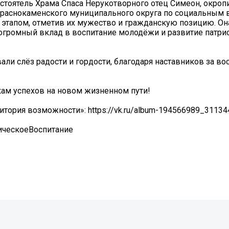
стоятель Храма Спаса Нерукотворного отец Симеон, окроп
Краснокаменского муниципального округа по социальным 
этапом, отметив их мужество и гражданскую позицию. Он
 огромный вклад в воспитание молодёжи и развитие патри
али слёз радости и гордости, благодаря наставников за во
м успехов на новом жизненном пути!
тория возможности»: https://vk.ru/album-194566989_31134
ическоеВоспитание