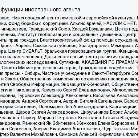
функции иностранного агента:
раво, Нижегородский центр немецкой и европейской культуры,
тики, Фонд борьбы с коррупцией, Альянс врачей, НАСИЛИЮ.НЕТ,
я инициатива, Гражданский Союз, Хасдей Ерушалаим, Центр по
юченных, Институт глобализации и социальных движений, Цент
ты прав граждан, Благотворительный фонд помощи осужденным
а, Проект Апрель, Самарская губерния, Эра здоровья, Мемориал
ера, Центр СИБАЛЬТ, Уральская правозащитная группа, Женщины
по правам человека, Дальневосточный центр развития гражданс
ологических исследований, Сутяжник, АКАДЕМИЯ ПО ПРАВАМ Ч
е Совета Министров северных стран, Гражданское содействие,
я прессы - Сибирь, Частное учреждение в Санкт-Петербурге С
 и Закон, Общественная комиссия по сохранению наследия ак
звития Свободы Информации, Экозащита!-Женсовет, Общественн
Регина Николаевна, Кривенко Сергей Владимирович, Милославс
совна, Туровский Александр Алексеевич, Васильева Анастасия
Пивоваров Андрей Сергеевич, Аверин Виталий Евгеньевич, Бара
горий Сергеевич, Пономарев Лев Александрович, Каргалицкий 
ньевна, Щаров Сергей Алексадрович, Цирульников Борис Альбер
ислакова-Паркер Марина Петровна, Кочеткова Татьяна Владими
сандровна, Рачинский Ян Збигневич, Жемкова Елена Борисовна,
лана Сергеевна, Аверин Владимир Анатольевич, Щур Татьяна М
фтер Валентин Михайлович, Симонов Алексей Кириллович, Флиг