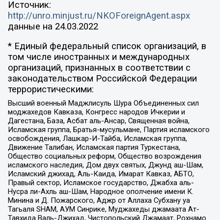
Источник:
http://unro.minjust.ru/NKOForeignAgent.aspx
данные на
24.03.2022
* Единый федеральный список организаций, в
том числе иностранных и международных
организаций, признанных в соответствии с
законодательством Российской Федерации
террористическими:
Высший военный Маджлисуль Шура Объединенных сил
моджахедов Кавказа, Конгресс народов Ичкерии и
Дагестана, База, Асбат аль-Ансар, Священная война,
Исламская группа, Братья-мусульмане, Партия исламского
освобождения, Лашкар-И-Тайба, Исламская группа,
Движение Талибан, Исламская партия Туркестана,
Общество социальных реформ, Общество возрождения
исламского наследия, Дом двух святых, Джунд аш-Шам,
Исламский джихад, Аль-Каида, Имарат Кавказ, АБТО,
Правый сектор, Исламское государство, Джабха аль-
Нусра ли-Ахль аш-Шам, Народное ополчение имени К.
Минина и Д. Пожарского, Аджр от Аллаха Субхану уа
Тагьаля SHAM, АУМ Синрике, Муджахеды джамаата Ат-
Тавхида Валь-Джихад, Чистопольский Джамаат, Рохнамо