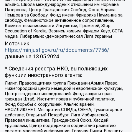
альянс, Школа международных отношений им Нормана
Патерсона, Центр Гражданских Свобод, Фонд Бориса
Немцова за Свободу, Фонд имени Фридриха Науманна за
свободу, Феминистское антивоенное сопротивление,
Комитет независимости Ингушетии, Прометей, Stop
Occupation of Karelia, Вернись живым, Фридом Хаус, СОТА
медиа, Либерально-демократическая Лига Украины
Источник:
https://minjust.gov.ru/ru/documents/7756/
данные на
13.05.2024
* Сведения реестра НКО, выполняющих
функции иностранного агента:
Лилит, Правозащитная группа Гражданин.Армия.Право,
Нижегородский центр немецкой и европейской культуры,
Центр гендерных исследований, Фонд защиты прав
граждан Штаб, Институт права и публичной политики,
Фонд борьбы с коррупцией, Альянс врачей,
НАСИЛИЮ.НЕТ, Мы против СПИДа, СВЕЧА, Гуманитарное
действие, Открытый Петербург, Лига Избирателей,
Правовая инициатива, Гражданский Союз, Хасдей
Ерушалаим, Центр поддержки и содействия развитию
средств массовой информации, Горячая Линия, В защиту