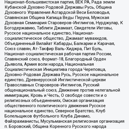
Национал-большевистская партия, ВЕК РА, Рада земли
Кубанской Духовно Родовой Державы Русь, Община
Духовного Управления Асгардской Веси Беловодья,
Славянская Община Капища Веды Перуна, Мужская
Духовная Семинария Староверов-Инглингов, Нурджулар, К
Богодержавию, Таблиги Джамаат, Свидетели Иеговы,
Русское национальное единство, Национал-
социалистическое общество, Джамаат мувахидов,
Объединенный Вилайат Кабарды, Балкарии и Карачая,
Союз славян, Ат-Такфир Валь-Хиджра, Пит Буль,
Национал-социалистическая рабочая партия России,
Славянский союз, Формат-18, Благородный Орден
Дьявола, Армия воли народа, Национальная
Социалистическая Инициатива города Череповца,
Духовно-Родовая Держава Русь, Русское национальное
единство, Древнерусской Инглистической церкви
Православных Староверов-Инглингов, Русский
общенациональный союз, Движение против нелегальной
иммиграции, Кровь и Честь, О свободе совести и о
религиозных объединениях, Омская организация
общественного политического движения Русское
национальное единство, Северное Братство, Клуб
Болельщиков Футбольного Клуба Динамо,
Файзрахманисты, Мусульманская религиозная организация
п. Боровский, Община Коренного Русского народа