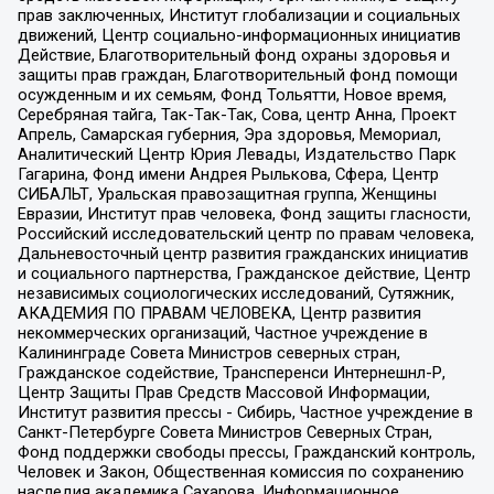
прав заключенных, Институт глобализации и социальных
движений, Центр социально-информационных инициатив
Действие, Благотворительный фонд охраны здоровья и
защиты прав граждан, Благотворительный фонд помощи
осужденным и их семьям, Фонд Тольятти, Новое время,
Серебряная тайга, Так-Так-Так, Сова, центр Анна, Проект
Апрель, Самарская губерния, Эра здоровья, Мемориал,
Аналитический Центр Юрия Левады, Издательство Парк
Гагарина, Фонд имени Андрея Рылькова, Сфера, Центр
СИБАЛЬТ, Уральская правозащитная группа, Женщины
Евразии, Институт прав человека, Фонд защиты гласности,
Российский исследовательский центр по правам человека,
Дальневосточный центр развития гражданских инициатив
и социального партнерства, Гражданское действие, Центр
независимых социологических исследований, Сутяжник,
АКАДЕМИЯ ПО ПРАВАМ ЧЕЛОВЕКА, Центр развития
некоммерческих организаций, Частное учреждение в
Калининграде Совета Министров северных стран,
Гражданское содействие, Трансперенси Интернешнл-Р,
Центр Защиты Прав Средств Массовой Информации,
Институт развития прессы - Сибирь, Частное учреждение в
Санкт-Петербурге Совета Министров Северных Стран,
Фонд поддержки свободы прессы, Гражданский контроль,
Человек и Закон, Общественная комиссия по сохранению
наследия академика Сахарова, Информационное