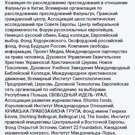
Коалиция по расследованию преследования в отношении
Фалуньгун в Китае, Всемирная организация по
расследованию преследований Фалуньгун, Пражский
гражданский центр, Ассоциация школ политических
исследований при Совете Европы, Центр либеральной
современности, Форум русскоязычных европейцев,
Немецко-русский обмен, Бард колледж, Европейский
выбор, Фонд Ходорковского, Оксфордский российский
фонд, Фонд Будущее России, Компания свободы
информации, Проект Медиа, Международное партнерство
за права человека, Духовное Управление Евангельских
Христиан Украинской Христианской Церкви, Новое
Поколение, Духовное Учебное Заведение Международный
Библейский Колледж, Международное христианское
движение, Всемирный Институт Саентологических
Предприятий, Церковь Духовной Технологии, Европейская
сеть организаций по наблюдению за выборами,
Республика Польша, СВОБОДНЫЙ ИДЕЛЬ-УРАЛ,
Ассоциация развития журналистики, IStories fonds,
Королевский Институт Международных Отношений,
КРИМСЬКА ПРАВОЗАХИСНА ГРУПА, Фонд имени Генриха
Бёлля, Stichting Bellingcat, Bellingcat Ltd, The Insider, Институт
правовой инициативы Центральной и Восточной Европы,
Фонд Открытой Эстонии, Calvert 22 Foundation, Канадский
украинский конгресс, Институт Макдональда-Лорье,