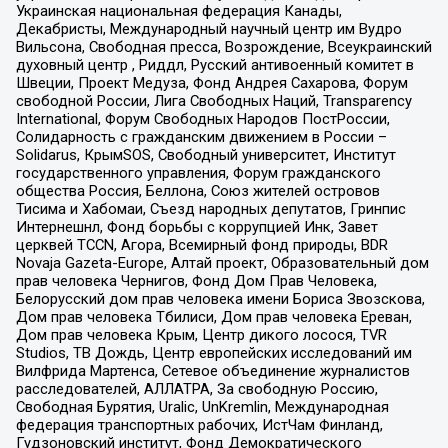
Украинская национальная федерация Канады,
Декабристы, Международный научный центр им Вудро
Вильсона, Свободная пресса, Возрождение, Всеукраинский
духовный центр , Риддл, Русский антивоенный комитет в
Швеции, Проект Медуза, Фонд Андрея Сахарова, Форум
свободной России, Лига Свободных Наций, Transparеncy
International, Форум Свободных Народов ПостРоссии,
Солидарность с гражданским движением в России –
Solidarus, КрымSOS, Свободный университет, Институт
государственного управления, Форум гражданского
общества Россия, Беллона, Союз жителей островов
Тисима и Хабомаи, Съезд народных депутатов, Гринпис
Интернешнл, Фонд борьбы с коррупцией Инк, Завет
церквей TCCN, Агора, Всемирный фонд природы, BDR
Novaja Gazeta-Europe, Алтай проект, Образовательный дом
прав человека Чернигов, Фонд Дом Прав Человека,
Белорусский дом прав человека имени Бориса Звозскова,
Дом прав человека Тбилиси, Дом прав человека Ереван,
Дом прав человека Крым, Центр дикого лосося, TVR
Studios, ТВ Дождь, Центр европейских исследований им
Вилфрида Мартенса, Сетевое объединение журналистов
расследователей, АЛЛАТРА, За свободную Россию,
Свободная Бурятия, Uralic, UnKremlin, Международная
федерация транспортных рабочих, ИстЧам Финланд,
Гудзоновский институт, Фонд Демократического