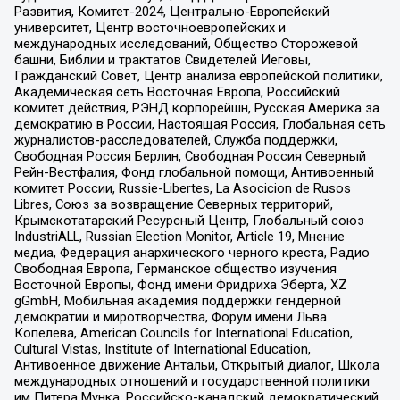
Развития, Комитет-2024, Центрально-Европейский
университет, Центр восточноевропейских и
международных исследований, Общество Сторожевой
башни, Библии и трактатов Свидетелей Иеговы,
Гражданский Совет, Центр анализа европейской политики,
Академическая сеть Восточная Европа, Российский
комитет действия, РЭНД корпорейшн, Русская Америка за
демократию в России, Настоящая Россия, Глобальная сеть
журналистов-расследователей, Служба поддержки,
Свободная Россия Берлин, Свободная Россия Северный
Рейн-Вестфалия, Фонд глобальной помощи, Антивоенный
комитет России, Russie-Libertes, La Asocicion de Rusos
Libres, Союз за возвращение Северных территорий,
Крымскотатарский Ресурсный Центр, Глобальный союз
IndustriALL, Russian Election Monitor, Article 19, Мнение
медиа, Федерация анархического черного креста, Радио
Свободная Европа, Германское общество изучения
Восточной Европы, Фонд имени Фридриха Эберта, XZ
gGmbH, Мобильная академия поддержки гендерной
демократии и миротворчества, Форум имени Льва
Копелева, American Councils for International Education,
Cultural Vistas, Institute of International Education,
Антивоенное движение Антальи, Открытый диалог, Школа
международных отношений и государственной политики
им Питера Мунка, Российско-канадский демократический