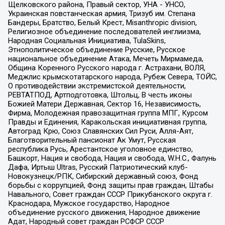
Щелковского района, Правый сектор, УНА - УНСО,
Украинская повстанческая армия, Тризуб им. Степана
Бандеры, Братство, Белый Крест, Misanthropic division,
Религиозное объединение последователей инглиизма,
Народная Социальная Инициатива, TulaSkins,
Этнополитическое объединение Русские, Русское
национальное объединение Атака, Мечеть Мирмамеда,
Община Коренного Русского народа г. Астрахани, ВОЛЯ,
Меджлис крымскотатарского народа, Рубеж Севера, ТОЙС,
О противодействии экстремистской деятельности,
РЕВТАТПОД, Артподготовка, Штольц, В честь иконы
Божией Матери Державная, Сектор 16, Независимость,
Фирма, Молодежная правозащитная группа МПГ, Курсом
Правды и Единения, Каракольская инициативная группа,
Автоград Крю, Союз Славянских Сил Руси, Алля-Аят,
Благотворительный пансионат Ак Умут, Русская
республика Русь, Арестантское уголовное единство,
Башкорт, Нация и свобода, Нация и свобода, W.H.С., Фалунь
Дафа, Иртыш Ultras, Русский Патриотический клуб-
Новокузнецк/РПК, Сибирский державный союз, Фонд
борьбы с коррупцией, Фонд защиты прав граждан, Штабы
Навального, Совет граждан СССР Прикубанского округа г.
Краснодара, Мужское государство, Народное
объединение русского движения, Народное движение
Адат, Народный совет граждан РСФСР СССР