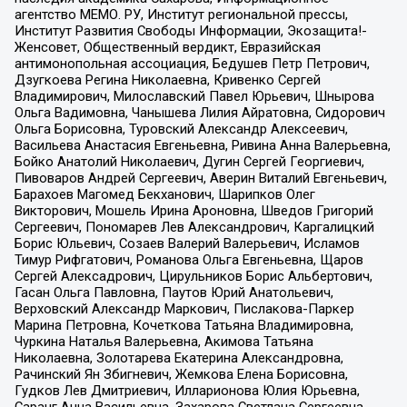
агентство МЕМО. РУ, Институт региональной прессы,
Институт Развития Свободы Информации, Экозащита!-
Женсовет, Общественный вердикт, Евразийская
антимонопольная ассоциация, Бедушев Петр Петрович,
Дзугкоева Регина Николаевна, Кривенко Сергей
Владимирович, Милославский Павел Юрьевич, Шнырова
Ольга Вадимовна, Чанышева Лилия Айратовна, Сидорович
Ольга Борисовна, Туровский Александр Алексеевич,
Васильева Анастасия Евгеньевна, Ривина Анна Валерьевна,
Бойко Анатолий Николаевич, Дугин Сергей Георгиевич,
Пивоваров Андрей Сергеевич, Аверин Виталий Евгеньевич,
Барахоев Магомед Бекханович, Шарипков Олег
Викторович, Мошель Ирина Ароновна, Шведов Григорий
Сергеевич, Пономарев Лев Александрович, Каргалицкий
Борис Юльевич, Созаев Валерий Валерьевич, Исламов
Тимур Рифгатович, Романова Ольга Евгеньевна, Щаров
Сергей Алексадрович, Цирульников Борис Альбертович,
Гасан Ольга Павловна, Паутов Юрий Анатольевич,
Верховский Александр Маркович, Пислакова-Паркер
Марина Петровна, Кочеткова Татьяна Владимировна,
Чуркина Наталья Валерьевна, Акимова Татьяна
Николаевна, Золотарева Екатерина Александровна,
Рачинский Ян Збигневич, Жемкова Елена Борисовна,
Гудков Лев Дмитриевич, Илларионова Юлия Юрьевна,