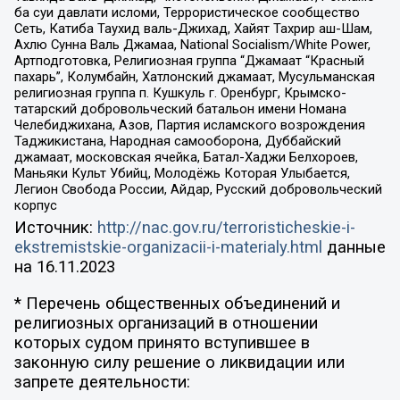
ба суи давлати исломи, Террористическое сообщество
Сеть, Катиба Таухид валь-Джихад, Хайят Тахрир аш-Шам,
Ахлю Сунна Валь Джамаа, National Socialism/White Power,
Артподготовка, Религиозная группа “Джамаат “Красный
пахарь”, Колумбайн, Хатлонский джамаат, Мусульманская
религиозная группа п. Кушкуль г. Оренбург, Крымско-
татарский добровольческий батальон имени Номана
Челебиджихана, Азов, Партия исламского возрождения
Таджикистана, Народная самооборона, Дуббайский
джамаат, московская ячейка, Батал-Хаджи Белхороев,
Маньяки Культ Убийц, Молодёжь Которая Улыбается,
Легион Свобода России, Айдар, Русский добровольческий
корпус
Источник:
http://nac.gov.ru/terroristicheskie-i-
ekstremistskie-organizacii-i-materialy.html
данные
на
16.11.2023
* Перечень общественных объединений и
религиозных организаций в отношении
которых судом принято вступившее в
законную силу решение о ликвидации или
запрете деятельности: