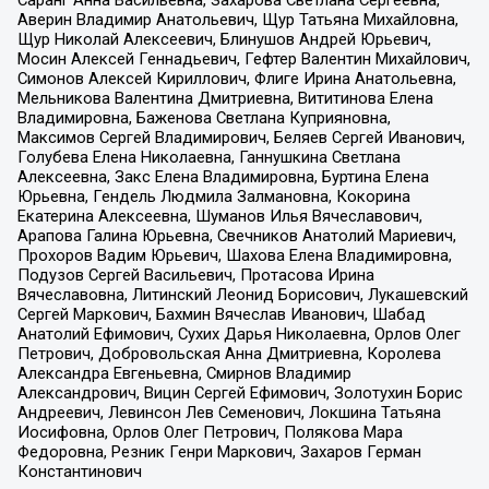
Саранг Анна Васильевна, Захарова Светлана Сергеевна,
Аверин Владимир Анатольевич, Щур Татьяна Михайловна,
Щур Николай Алексеевич, Блинушов Андрей Юрьевич,
Мосин Алексей Геннадьевич, Гефтер Валентин Михайлович,
Симонов Алексей Кириллович, Флиге Ирина Анатольевна,
Мельникова Валентина Дмитриевна, Вититинова Елена
Владимировна, Баженова Светлана Куприяновна,
Максимов Сергей Владимирович, Беляев Сергей Иванович,
Голубева Елена Николаевна, Ганнушкина Светлана
Алексеевна, Закс Елена Владимировна, Буртина Елена
Юрьевна, Гендель Людмила Залмановна, Кокорина
Екатерина Алексеевна, Шуманов Илья Вячеславович,
Арапова Галина Юрьевна, Свечников Анатолий Мариевич,
Прохоров Вадим Юрьевич, Шахова Елена Владимировна,
Подузов Сергей Васильевич, Протасова Ирина
Вячеславовна, Литинский Леонид Борисович, Лукашевский
Сергей Маркович, Бахмин Вячеслав Иванович, Шабад
Анатолий Ефимович, Сухих Дарья Николаевна, Орлов Олег
Петрович, Добровольская Анна Дмитриевна, Королева
Александра Евгеньевна, Смирнов Владимир
Александрович, Вицин Сергей Ефимович, Золотухин Борис
Андреевич, Левинсон Лев Семенович, Локшина Татьяна
Иосифовна, Орлов Олег Петрович, Полякова Мара
Федоровна, Резник Генри Маркович, Захаров Герман
Константинович