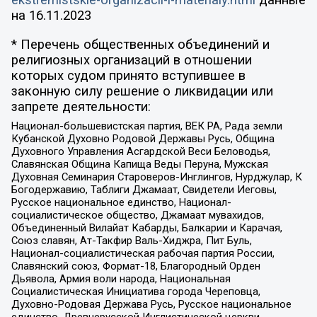
ekstremistskie-organizacii-i-materialy.html
данные
на
16.11.2023
* Перечень общественных объединений и
религиозных организаций в отношении
которых судом принято вступившее в
законную силу решение о ликвидации или
запрете деятельности:
Национал-большевистская партия, ВЕК РА, Рада земли
Кубанской Духовно Родовой Державы Русь, Община
Духовного Управления Асгардской Веси Беловодья,
Славянская Община Капища Веды Перуна, Мужская
Духовная Семинария Староверов-Инглингов, Нурджулар, К
Богодержавию, Таблиги Джамаат, Свидетели Иеговы,
Русское национальное единство, Национал-
социалистическое общество, Джамаат мувахидов,
Объединенный Вилайат Кабарды, Балкарии и Карачая,
Союз славян, Ат-Такфир Валь-Хиджра, Пит Буль,
Национал-социалистическая рабочая партия России,
Славянский союз, Формат-18, Благородный Орден
Дьявола, Армия воли народа, Национальная
Социалистическая Инициатива города Череповца,
Духовно-Родовая Держава Русь, Русское национальное