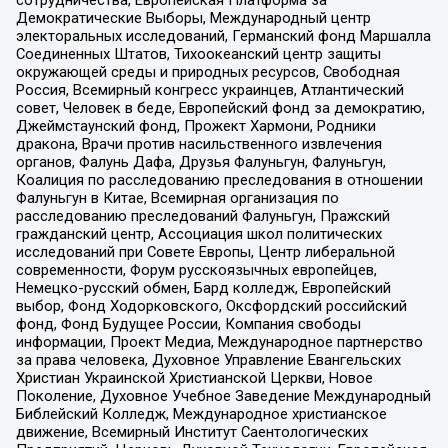
Демократические Выборы, Международный центр
электоральных исследований, Германский фонд Маршалла
Соединенных Штатов, Тихоокеанский центр защиты
окружающей среды и природных ресурсов, Свободная
Россия, Всемирный конгресс украинцев, Атлантический
совет, Человек в беде, Европейский фонд за демократию,
Джеймстаунский фонд, Прожект Хармони, Родники
дракона, Врачи против насильственного извлечения
органов, Фалунь Дафа, Друзья Фалуньгун, Фалуньгун,
Коалиция по расследованию преследования в отношении
Фалуньгун в Китае, Всемирная организация по
расследованию преследований Фалуньгун, Пражский
гражданский центр, Ассоциация школ политических
исследований при Совете Европы, Центр либеральной
современности, Форум русскоязычных европейцев,
Немецко-русский обмен, Бард колледж, Европейский
выбор, Фонд Ходорковского, Оксфордский российский
фонд, Фонд Будущее России, Компания свободы
информации, Проект Медиа, Международное партнерство
за права человека, Духовное Управление Евангельских
Христиан Украинской Христианской Церкви, Новое
Поколение, Духовное Учебное Заведение Международный
Библейский Колледж, Международное христианское
движение, Всемирный Институт Саентологических