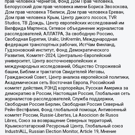
прав человека Чернигов, Фонд Дом Прав Человека,
Белорусский дом прав человека имени Бориса Звозскова,
Дом прав человека Тбилиси, Дом прав человека Ереван,
Дом прав человека Крым, Центр дикого лосося, TVR
Studios, ТВ Дождь, Центр европейских исследований им
Вилфрида Мартенса, Сетевое объединение журналистов
расследователей, АЛЛАТРА, За свободную Россию,
Свободная Бурятия, Uralic, UnKremlin, Международная
федерация транспортных рабочих, ИстЧам Финланд,
Гудзоновский институт, Фонд Демократического
Развития, Комитет-2024, Центрально-Европейский
университет, Центр восточноевропейских и
международных исследований, Общество Сторожевой
башни, Библии и трактатов Свидетелей Иеговы,
Гражданский Совет, Центр анализа европейской политики,
Академическая сеть Восточная Европа, Российский
комитет действия, РЭНД корпорейшн, Русская Америка за
демократию в России, Настоящая Россия, Глобальная сеть
журналистов-расследователей, Служба поддержки,
Свободная Россия Берлин, Свободная Россия Северный
Рейн-Вестфалия, Фонд глобальной помощи, Антивоенный
комитет России, Russie-Libertes, La Asocicion de Rusos
Libres, Союз за возвращение Северных территорий,
Крымскотатарский Ресурсный Центр, Глобальный союз
IndustriALL, Russian Election Monitor, Article 19, Мнение