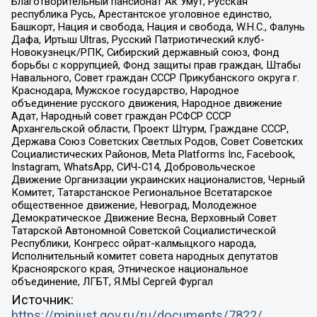
Благотворительный пансионат Ак Умут, Русская
республика Русь, Арестантское уголовное единство,
Башкорт, Нация и свобода, Нация и свобода, W.H.С., Фалунь
Дафа, Иртыш Ultras, Русский Патриотический клуб-
Новокузнецк/РПК, Сибирский державный союз, Фонд
борьбы с коррупцией, Фонд защиты прав граждан, Штабы
Навального, Совет граждан СССР Прикубанского округа г.
Краснодара, Мужское государство, Народное
объединение русского движения, Народное движение
Адат, Народный совет граждан РСФСР СССР
Архангельской области, Проект Штурм, Граждане СССР,
Держава Союз Советских Светлых Родов, Совет Советских
Социалистических Районов, Meta Platforms Inc, Facebook,
Instagram, WhatsApp, СИЧ-С14, Добровольческое
Движение Организации украинских националистов, Черный
Комитет, Татарстанское Региональное Всетатарское
общественное движение, Невоград, Молодежное
Демократическое Движение Весна, Верховный Совет
Татарской Автономной Советской Социалистической
Республики, Конгресс ойрат-калмыцкого народа,
Исполнительный комитет совета народных депутатов
Красноярского края, Этническое национальное
объединение, ЛГБТ, Я.МЫ Сергей Фургал
Источник:
https://minjust.gov.ru/ru/documents/7822/