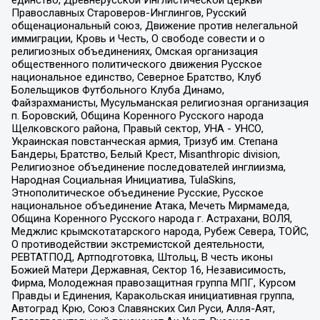
единство, Древнерусской Инглистической церкви
Православных Староверов-Инглингов, Русский
общенациональный союз, Движение против нелегальной
иммиграции, Кровь и Честь, О свободе совести и о
религиозных объединениях, Омская организация
общественного политического движения Русское
национальное единство, Северное Братство, Клуб
Болельщиков Футбольного Клуба Динамо,
Файзрахманисты, Мусульманская религиозная организация
п. Боровский, Община Коренного Русского народа
Щелковского района, Правый сектор, УНА - УНСО,
Украинская повстанческая армия, Тризуб им. Степана
Бандеры, Братство, Белый Крест, Misanthropic division,
Религиозное объединение последователей инглиизма,
Народная Социальная Инициатива, TulaSkins,
Этнополитическое объединение Русские, Русское
национальное объединение Атака, Мечеть Мирмамеда,
Община Коренного Русского народа г. Астрахани, ВОЛЯ,
Меджлис крымскотатарского народа, Рубеж Севера, ТОЙС,
О противодействии экстремистской деятельности,
РЕВТАТПОД, Артподготовка, Штольц, В честь иконы
Божией Матери Державная, Сектор 16, Независимость,
Фирма, Молодежная правозащитная группа МПГ, Курсом
Правды и Единения, Каракольская инициативная группа,
Автоград Крю, Союз Славянских Сил Руси, Алля-Аят,