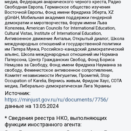
медиа, Федерация анархического черного креста, Радио
Свободная Европа, Германское общество изучения
Восточной Европы, Фонд имени Фридриха Эберта, XZ
gGmbH, Мобильная академия поддержки гендерной
демократии и миротворчества, Форум имени Льва
Копелева, American Councils for International Education,
Cultural Vistas, Institute of International Education,
Антивоенное движение Антальи, Открытый диалог, Школа
международных отношений и государственной политики
им Питера Мунка, Российско-канадский демократический
альянс, Школа международных отношений им Нормана
Патерсона, Центр Гражданских Свобод, Фонд Бориса
Немцова за Свободу, Фонд имени Фридриха Науманна за
свободу, Феминистское антивоенное сопротивление,
Комитет независимости Ингушетии, Прометей, Stop
Occupation of Karelia, Вернись живым, Фридом Хаус, СОТА
медиа, Либерально-демократическая Лига Украины
Источник:
https://minjust.gov.ru/ru/documents/7756/
данные на
13.05.2024
* Сведения реестра НКО, выполняющих
функции иностранного агента: