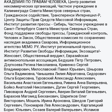
АКАДЕМИЯ ПО ПРАВАМ ЧЕЛОВЕКА, Центр развития
некоммерческих организаций, Частное учреждение в
Калининграде Совета Министров северных стран,
Гражданское содействие, Трансперенси Интернешнл-Р,
Центр Защиты Прав Средств Массовой Информации,
Институт развития прессы - Сибирь, Частное учреждение в
Санкт-Петербурге Совета Министров Северных Стран,
Фонд поддержки свободы прессы, Гражданский контроль,
Человек и Закон, Общественная комиссия по сохранению
наследия академика Сахарова, Информационное
агентство МЕМО. РУ, Институт региональной прессы,
Институт Развития Свободы Информации, Экозащита!-
Женсовет, Общественный вердикт, Евразийская
антимонопольная ассоциация, Бедушев Петр Петрович,
Дзугкоева Регина Николаевна, Кривенко Сергей
Владимирович, Милославский Павел Юрьевич, Шнырова
Ольга Вадимовна, Чанышева Лилия Айратовна, Сидорович
Ольга Борисовна, Туровский Александр Алексеевич,
Васильева Анастасия Евгеньевна, Ривина Анна Валерьевна,
Бойко Анатолий Николаевич, Дугин Сергей Георгиевич,
Пивоваров Андрей Сергеевич, Аверин Виталий Евгеньевич,
Барахоев Магомед Бекханович, Шарипков Олег
Викторович, Мошель Ирина Ароновна, Шведов Григорий
Сергеевич, Пономарев Лев Александрович, Каргалицкий
Борис Юльевич, Созаев Валерий Валерьевич, Исламов