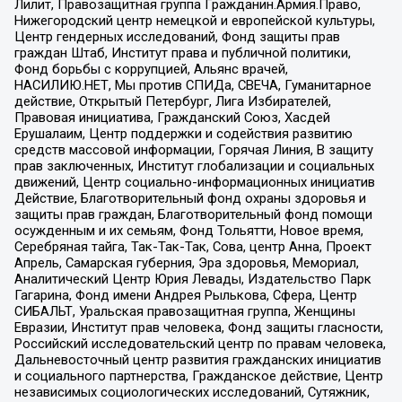
Лилит, Правозащитная группа Гражданин.Армия.Право,
Нижегородский центр немецкой и европейской культуры,
Центр гендерных исследований, Фонд защиты прав
граждан Штаб, Институт права и публичной политики,
Фонд борьбы с коррупцией, Альянс врачей,
НАСИЛИЮ.НЕТ, Мы против СПИДа, СВЕЧА, Гуманитарное
действие, Открытый Петербург, Лига Избирателей,
Правовая инициатива, Гражданский Союз, Хасдей
Ерушалаим, Центр поддержки и содействия развитию
средств массовой информации, Горячая Линия, В защиту
прав заключенных, Институт глобализации и социальных
движений, Центр социально-информационных инициатив
Действие, Благотворительный фонд охраны здоровья и
защиты прав граждан, Благотворительный фонд помощи
осужденным и их семьям, Фонд Тольятти, Новое время,
Серебряная тайга, Так-Так-Так, Сова, центр Анна, Проект
Апрель, Самарская губерния, Эра здоровья, Мемориал,
Аналитический Центр Юрия Левады, Издательство Парк
Гагарина, Фонд имени Андрея Рылькова, Сфера, Центр
СИБАЛЬТ, Уральская правозащитная группа, Женщины
Евразии, Институт прав человека, Фонд защиты гласности,
Российский исследовательский центр по правам человека,
Дальневосточный центр развития гражданских инициатив
и социального партнерства, Гражданское действие, Центр
независимых социологических исследований, Сутяжник,