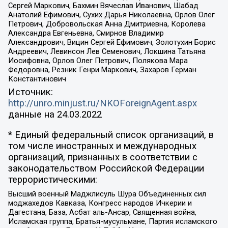
Сергей Маркович, Бахмин Вячеслав Иванович, Шабад
Анатолий Ефимович, Сухих Дарья Николаевна, Орлов Олег
Петрович, Добровольская Анна Дмитриевна, Королева
Александра Евгеньевна, Смирнов Владимир
Александрович, Вицин Сергей Ефимович, Золотухин Борис
Андреевич, Левинсон Лев Семенович, Локшина Татьяна
Иосифовна, Орлов Олег Петрович, Полякова Мара
Федоровна, Резник Генри Маркович, Захаров Герман
Константинович
Источник:
http://unro.minjust.ru/NKOForeignAgent.aspx
данные на
24.03.2022
* Единый федеральный список организаций, в
том числе иностранных и международных
организаций, признанных в соответствии с
законодательством Российской Федерации
террористическими:
Высший военный Маджлисуль Шура Объединенных сил
моджахедов Кавказа, Конгресс народов Ичкерии и
Дагестана, База, Асбат аль-Ансар, Священная война,
Исламская группа, Братья-мусульмане, Партия исламского