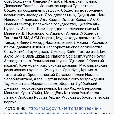
освобождения, Лашкар-И-Тайба, Исламская группа,
Движение Талибан, Исламская партия Туркестана,
Общество социальных реформ, Общество возрождения
исламского наследия, Дом двух святых, Джунд аш-Шам,
Исламский джихад, Аль-Каида, Имарат Кавказ, АБТО,
Правый сектор, Исламское государство, Джабха аль-
Нусра ли-Ахль аш-Шам, Народное ополчение имени К.
Минина и Д. Пожарского, Аджр от Аллаха Субхану уа
Тагьаля SHAM, АУМ Синрике, Муджахеды джамаата Ат-
Тавхида Валь-Джихад, Чистопольский Джамаат, Рохнамо
ба суи давлати исломи, Террористическое сообщество
Сеть, Катиба Таухид валь-Джихад, Хайят Тахрир аш-Шам,
Ахлю Сунна Валь Джамаа, National Socialism/White Power,
Артподготовка, Религиозная группа “Джамаат “Красный
пахарь”, Колумбайн, Хатлонский джамаат, Мусульманская
религиозная группа п. Кушкуль г. Оренбург, Крымско-
татарский добровольческий батальон имени Номана
Челебиджихана, Азов, Партия исламского возрождения
Таджикистана, Народная самооборона, Дуббайский
джамаат, московская ячейка, Батал-Хаджи Белхороев,
Маньяки Культ Убийц, Молодёжь Которая Улыбается,
Легион Свобода России, Айдар, Русский добровольческий
корпус
Источник:
http://nac.gov.ru/terroristicheskie-i-