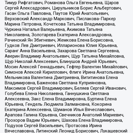
Тимур Рифгатович, Романова Ольга Евгеньевна, Щаров
Сергей Алексадрович, Цирульников Борис Альбертович,
Гасан Ольга Павловна, Паутов Юрий Анатольевич,
Верховский Александр Маркович, Пислакова-Паркер
Марина Петровна, Кочеткова Татьяна Владимировна,
Чуркина Наталья Валерьевна, Акимова Татьяна
Николаевна, Золотарева Екатерина Александровна,
Рачинский Ян Збигневич, Жемкова Елена Борисовна,
Гудков Лев Дмитриевич, Илларионова Юлия Юрьевна,
Саранг Анна Васильевна, Захарова Светлана Сергеевна,
Аверин Владимир Анатольевич, Щур Татьяна Михайловна,
Щур Николай Алексеевич, Блинушов Андрей Юрьевич,
Мосин Алексей Геннадьевич, Гефтер Валентин Михайлович,
Симонов Алексей Кириллович, Флиге Ирина Анатольевна,
Мельникова Валентина Дмитриевна, Вититинова Елена
Владимировна, Баженова Светлана Куприяновна,
Максимов Сергей Владимирович, Беляев Сергей Иванович,
Голубева Елена Николаевна, Ганнушкина Светлана
Алексеевна, Закс Елена Владимировна, Буртина Елена
Юрьевна, Гендель Людмила Залмановна, Кокорина
Екатерина Алексеевна, Шуманов Илья Вячеславович,
Арапова Галина Юрьевна, Свечников Анатолий Мариевич,
Прохоров Вадим Юрьевич, Шахова Елена Владимировна,
Подузов Сергей Васильевич, Протасова Ирина
Вячеславовна, Литинский Леонид Борисович, Лукашевский