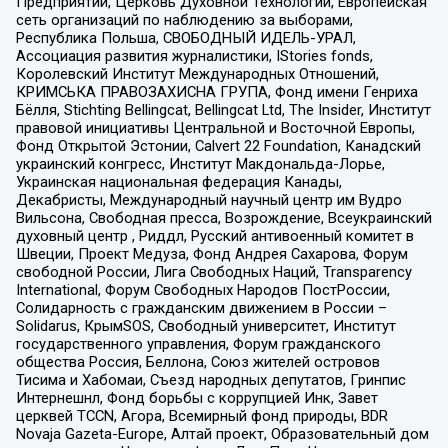
Предприятий, Церковь Духовной Технологии, Европейская
сеть организаций по наблюдению за выборами,
Республика Польша, СВОБОДНЫЙ ИДЕЛЬ-УРАЛ,
Ассоциация развития журналистики, IStories fonds,
Королевский Институт Международных Отношений,
КРИМСЬКА ПРАВОЗАХИСНА ГРУПА, Фонд имени Генриха
Бёлля, Stichting Bellingcat, Bellingcat Ltd, The Insider, Институт
правовой инициативы Центральной и Восточной Европы,
Фонд Открытой Эстонии, Calvert 22 Foundation, Канадский
украинский конгресс, Институт Макдональда-Лорье,
Украинская национальная федерация Канады,
Декабристы, Международный научный центр им Вудро
Вильсона, Свободная пресса, Возрождение, Всеукраинский
духовный центр , Риддл, Русский антивоенный комитет в
Швеции, Проект Медуза, Фонд Андрея Сахарова, Форум
свободной России, Лига Свободных Наций, Transparеncy
International, Форум Свободных Народов ПостРоссии,
Солидарность с гражданским движением в России –
Solidarus, КрымSOS, Свободный университет, Институт
государственного управления, Форум гражданского
общества Россия, Беллона, Союз жителей островов
Тисима и Хабомаи, Съезд народных депутатов, Гринпис
Интернешнл, Фонд борьбы с коррупцией Инк, Завет
церквей TCCN, Агора, Всемирный фонд природы, BDR
Novaja Gazeta-Europe, Алтай проект, Образовательный дом