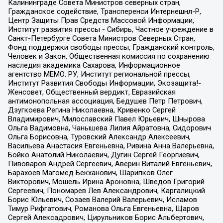
Калининграде Совета Министров северных стран,
Гражданское содействие, Трансперенси Интернешнл-Р,
Центр Защиты Прав Средств Массовой Информации,
Институт развития прессы - Сибирь, Частное учреждение в
Санкт-Петербурге Совета Министров Северных Стран,
Фонд поддержки свободы прессы, Гражданский контроль,
Человек и Закон, Общественная комиссия по сохранению
наследия академика Сахарова, Информационное
агентство МЕМО. РУ, Институт региональной прессы,
Институт Развития Свободы Информации, Экозащита!-
Женсовет, Общественный вердикт, Евразийская
антимонопольная ассоциация, Бедушев Петр Петрович,
Дзугкоева Регина Николаевна, Кривенко Сергей
Владимирович, Милославский Павел Юрьевич, Шнырова
Ольга Вадимовна, Чанышева Лилия Айратовна, Сидорович
Ольга Борисовна, Туровский Александр Алексеевич,
Васильева Анастасия Евгеньевна, Ривина Анна Валерьевна,
Бойко Анатолий Николаевич, Дугин Сергей Георгиевич,
Пивоваров Андрей Сергеевич, Аверин Виталий Евгеньевич,
Барахоев Магомед Бекханович, Шарипков Олег
Викторович, Мошель Ирина Ароновна, Шведов Григорий
Сергеевич, Пономарев Лев Александрович, Каргалицкий
Борис Юльевич, Созаев Валерий Валерьевич, Исламов
Тимур Рифгатович, Романова Ольга Евгеньевна, Щаров
Сергей Алексадрович, Цирульников Борис Альбертович,