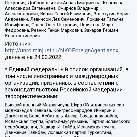
Петрович, Добровольская Анна Дмитриевна, Королева
Александра Евгеньевна, Смирнов Владимир
Александрович, Вицин Сергей Ефимович, Золотухин Борис
Андреевич, Левинсон Лев Семенович, Локшина Татьяна
Иосифовна, Орлов Олег Петрович, Полякова Мара
Федоровна, Резник Генри Маркович, Захаров Герман
Константинович
Источник:
http://unro.minjust.ru/NKOForeignAgent.aspx
данные на
24.03.2022
* Единый федеральный список организаций, в
том числе иностранных и международных
организаций, признанных в соответствии с
законодательством Российской Федерации
террористическими:
Высший военный Маджлисуль Шура Объединенных сил
моджахедов Кавказа, Конгресс народов Ичкерии и
Дагестана, База, Асбат аль-Ансар, Священная война,
Исламская группа, Братья-мусульмане, Партия исламского
освобождения, Лашкар-И-Тайба, Исламская группа,
Движение Талибан, Исламская партия Туркестана,