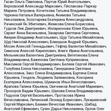
Гасан Ольга Павловна, Паутов Юрий Анатольевич,
Верховский Александр Маркович, Пислакова-Паркер
Марина Петровна, Кочеткова Татьяна Владимировна,
Чуркина Наталья Валерьевна, Акимова Татьяна
Николаевна, Золотарева Екатерина Александровна,
Рачинский Ян Збигневич, Жемкова Елена Борисовна,
Гудков Лев Дмитриевич, Илларионова Юлия Юрьевна,
Саранг Анна Васильевна, Захарова Светлана Сергеевна,
Аверин Владимир Анатольевич, Щур Татьяна Михайловна,
Щур Николай Алексеевич, Блинушов Андрей Юрьевич,
Мосин Алексей Геннадьевич, Гефтер Валентин Михайлович,
Симонов Алексей Кириллович, Флиге Ирина Анатольевна,
Мельникова Валентина Дмитриевна, Вититинова Елена
Владимировна, Баженова Светлана Куприяновна,
Максимов Сергей Владимирович, Беляев Сергей Иванович,
Голубева Елена Николаевна, Ганнушкина Светлана
Алексеевна, Закс Елена Владимировна, Буртина Елена
Юрьевна, Гендель Людмила Залмановна, Кокорина
Екатерина Алексеевна, Шуманов Илья Вячеславович,
Арапова Галина Юрьевна, Свечников Анатолий Мариевич,
Прохоров Вадим Юрьевич, Шахова Елена Владимировна,
Подузов Сергей Васильевич, Протасова Ирина
Вячеславовна, Литинский Леонид Борисович, Лукашевский
Сергей Маркович, Бахмин Вячеслав Иванович, Шабад
Анатолий Ефимович, Сухих Дарья Николаевна, Орлов Олег