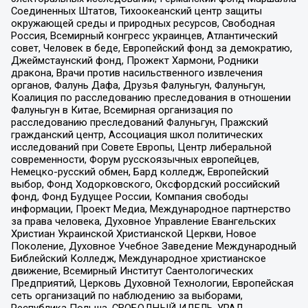
Соединенных Штатов, Тихоокеанский центр защиты
окружающей среды и природных ресурсов, Свободная
Россия, Всемирный конгресс украинцев, Атлантический
совет, Человек в беде, Европейский фонд за демократию,
Джеймстаунский фонд, Прожект Хармони, Родники
дракона, Врачи против насильственного извлечения
органов, Фалунь Дафа, Друзья Фалуньгун, Фалуньгун,
Коалиция по расследованию преследования в отношении
Фалуньгун в Китае, Всемирная организация по
расследованию преследований Фалуньгун, Пражский
гражданский центр, Ассоциация школ политических
исследований при Совете Европы, Центр либеральной
современности, Форум русскоязычных европейцев,
Немецко-русский обмен, Бард колледж, Европейский
выбор, Фонд Ходорковского, Оксфордский российский
фонд, Фонд Будущее России, Компания свободы
информации, Проект Медиа, Международное партнерство
за права человека, Духовное Управление Евангельских
Христиан Украинской Христианской Церкви, Новое
Поколение, Духовное Учебное Заведение Международный
Библейский Колледж, Международное христианское
движение, Всемирный Институт Саентологических
Предприятий, Церковь Духовной Технологии, Европейская
сеть организаций по наблюдению за выборами,
Республика Польша, СВОБОДНЫЙ ИДЕЛЬ-УРАЛ,