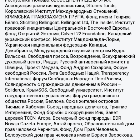
Ассоциация развития журналистики, IStories fonds,
Королевский Институт Международных Отношений,
КРИМСЬКА ПРАВОЗАХИСНА ГРУПА, Фонд имени Генриха
Бёлля, Stichting Bellingcat, Bellingcat Ltd, The Insider, Институт
правовой инициативы Центральной и Восточной Европы,
Фонд Открытой Эстонии, Calvert 22 Foundation, Канадский
украинский конгресс, Институт Макдональда-Лорье,
Украинская национальная федерация Канады,
Декабристы, Международный научный центр им Вудро
Вильсона, Свободная пресса, Возрождение, Всеукраинский
духовный центр , Риддл, Русский антивоенный комитет в
Швеции, Проект Медуза, Фонд Андрея Сахарова, Форум
свободной России, Лига Свободных Наций, Transparеncy
International, Форум Свободных Народов ПостРоссии,
Солидарность с гражданским движением в России –
Solidarus, КрымSOS, Свободный университет, Институт
государственного управления, Форум гражданского
общества Россия, Беллона, Союз жителей островов
Тисима и Хабомаи, Съезд народных депутатов, Гринпис
Интернешнл, Фонд борьбы с коррупцией Инк, Завет
церквей TCCN, Агора, Всемирный фонд природы, BDR
Novaja Gazeta-Europe, Алтай проект, Образовательный дом
прав человека Чернигов, Фонд Дом Прав Человека,
Белорусский дом прав человека имени Бориса Звозскова,