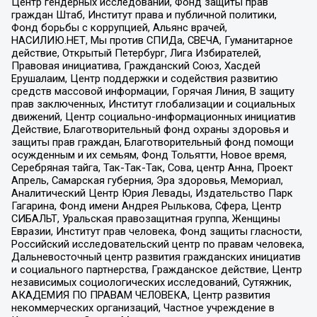
Центр гендерных исследований, Фонд защиты прав
граждан Штаб, Институт права и публичной политики,
Фонд борьбы с коррупцией, Альянс врачей,
НАСИЛИЮ.НЕТ, Мы против СПИДа, СВЕЧА, Гуманитарное
действие, Открытый Петербург, Лига Избирателей,
Правовая инициатива, Гражданский Союз, Хасдей
Ерушалаим, Центр поддержки и содействия развитию
средств массовой информации, Горячая Линия, В защиту
прав заключенных, Институт глобализации и социальных
движений, Центр социально-информационных инициатив
Действие, Благотворительный фонд охраны здоровья и
защиты прав граждан, Благотворительный фонд помощи
осужденным и их семьям, Фонд Тольятти, Новое время,
Серебряная тайга, Так-Так-Так, Сова, центр Анна, Проект
Апрель, Самарская губерния, Эра здоровья, Мемориал,
Аналитический Центр Юрия Левады, Издательство Парк
Гагарина, Фонд имени Андрея Рылькова, Сфера, Центр
СИБАЛЬТ, Уральская правозащитная группа, Женщины
Евразии, Институт прав человека, Фонд защиты гласности,
Российский исследовательский центр по правам человека,
Дальневосточный центр развития гражданских инициатив
и социального партнерства, Гражданское действие, Центр
независимых социологических исследований, Сутяжник,
АКАДЕМИЯ ПО ПРАВАМ ЧЕЛОВЕКА, Центр развития
некоммерческих организаций, Частное учреждение в