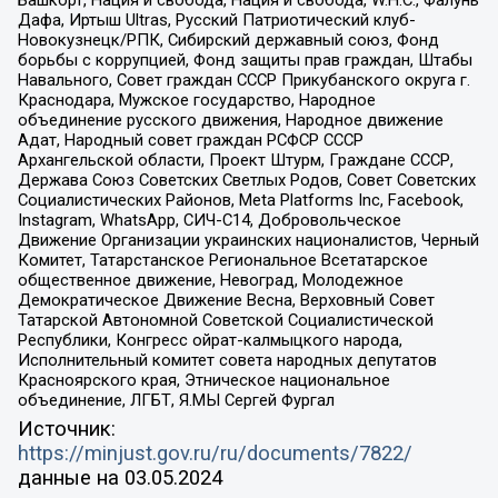
Башкорт, Нация и свобода, Нация и свобода, W.H.С., Фалунь
Дафа, Иртыш Ultras, Русский Патриотический клуб-
Новокузнецк/РПК, Сибирский державный союз, Фонд
борьбы с коррупцией, Фонд защиты прав граждан, Штабы
Навального, Совет граждан СССР Прикубанского округа г.
Краснодара, Мужское государство, Народное
объединение русского движения, Народное движение
Адат, Народный совет граждан РСФСР СССР
Архангельской области, Проект Штурм, Граждане СССР,
Держава Союз Советских Светлых Родов, Совет Советских
Социалистических Районов, Meta Platforms Inc, Facebook,
Instagram, WhatsApp, СИЧ-С14, Добровольческое
Движение Организации украинских националистов, Черный
Комитет, Татарстанское Региональное Всетатарское
общественное движение, Невоград, Молодежное
Демократическое Движение Весна, Верховный Совет
Татарской Автономной Советской Социалистической
Республики, Конгресс ойрат-калмыцкого народа,
Исполнительный комитет совета народных депутатов
Красноярского края, Этническое национальное
объединение, ЛГБТ, Я.МЫ Сергей Фургал
Источник:
https://minjust.gov.ru/ru/documents/7822/
данные на
03.05.2024