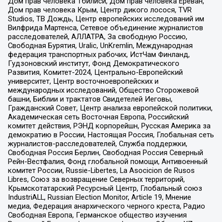
Дом прав человека Тбилиси, Дом прав человека Ереван,
Дом прав человека Крым, Центр дикого лосося, TVR
Studios, ТВ Дождь, Центр европейских исследований им
Вилфрида Мартенса, Сетевое объединение журналистов
расследователей, АЛЛАТРА, За свободную Россию,
Свободная Бурятия, Uralic, UnKremlin, Международная
федерация транспортных рабочих, ИстЧам Финланд,
Гудзоновский институт, Фонд Демократического
Развития, Комитет-2024, Центрально-Европейский
университет, Центр восточноевропейских и
международных исследований, Общество Сторожевой
башни, Библии и трактатов Свидетелей Иеговы,
Гражданский Совет, Центр анализа европейской политики,
Академическая сеть Восточная Европа, Российский
комитет действия, РЭНД корпорейшн, Русская Америка за
демократию в России, Настоящая Россия, Глобальная сеть
журналистов-расследователей, Служба поддержки,
Свободная Россия Берлин, Свободная Россия Северный
Рейн-Вестфалия, Фонд глобальной помощи, Антивоенный
комитет России, Russie-Libertes, La Asocicion de Rusos
Libres, Союз за возвращение Северных территорий,
Крымскотатарский Ресурсный Центр, Глобальный союз
IndustriALL, Russian Election Monitor, Article 19, Мнение
медиа, Федерация анархического черного креста, Радио
Свободная Европа, Германское общество изучения