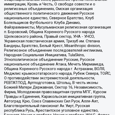
иммиграции, Кровь и Честь, О свободе совести и о
религиозных объединениях, Омская организация
общественного политического движения Русское
национальное единство, Северное Братство, Клуб
Болельщиков Футбольного Клуба Динамо,
Файзрахманисты, Мусульманская религиозная организация
п. Боровский, Община Коренного Русского народа
Щелковского района, Правый сектор, УНА - УНСО,
Украинская повстанческая армия, Тризуб им. Степана
Бандеры, Братство, Белый Крест, Misanthropic division,
Религиозное объединение последователей инглиизма,
Народная Социальная Инициатива, TulaSkins,
Этнополитическое объединение Русские, Русское
национальное объединение Атака, Мечеть Мирмамеда,
Община Коренного Русского народа г. Астрахани, ВОЛЯ,
Меджлис крымскотатарского народа, Рубеж Севера, ТОЙС,
О противодействии экстремистской деятельности,
РЕВТАТПОД, Артподготовка, Штольц, В честь иконы
Божией Матери Державная, Сектор 16, Независимость,
Фирма, Молодежная правозащитная группа МПГ, Курсом
Правды и Единения, Каракольская инициативная группа,
Автоград Крю, Союз Славянских Сил Руси, Алля-Аят,
Благотворительный пансионат Ак Умут, Русская
республика Русь, Арестантское уголовное единство,