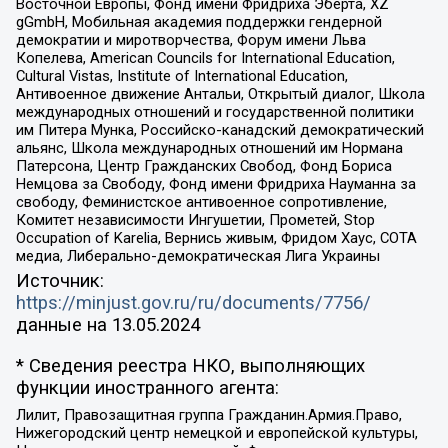
Восточной Европы, Фонд имени Фридриха Эберта, XZ
gGmbH, Мобильная академия поддержки гендерной
демократии и миротворчества, Форум имени Льва
Копелева, American Councils for International Education,
Cultural Vistas, Institute of International Education,
Антивоенное движение Антальи, Открытый диалог, Школа
международных отношений и государственной политики
им Питера Мунка, Российско-канадский демократический
альянс, Школа международных отношений им Нормана
Патерсона, Центр Гражданских Свобод, Фонд Бориса
Немцова за Свободу, Фонд имени Фридриха Науманна за
свободу, Феминистское антивоенное сопротивление,
Комитет независимости Ингушетии, Прометей, Stop
Occupation of Karelia, Вернись живым, Фридом Хаус, СОТА
медиа, Либерально-демократическая Лига Украины
Источник:
https://minjust.gov.ru/ru/documents/7756/
данные на
13.05.2024
* Сведения реестра НКО, выполняющих
функции иностранного агента:
Лилит, Правозащитная группа Гражданин.Армия.Право,
Нижегородский центр немецкой и европейской культуры,