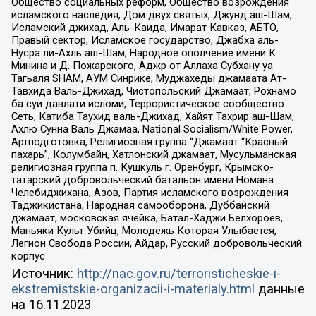
Общество социальных реформ, Общество возрождения
исламского наследия, Дом двух святых, Джунд аш-Шам,
Исламский джихад, Аль-Каида, Имарат Кавказ, АБТО,
Правый сектор, Исламское государство, Джабха аль-
Нусра ли-Ахль аш-Шам, Народное ополчение имени К.
Минина и Д. Пожарского, Аджр от Аллаха Субхану уа
Тагьаля SHAM, АУМ Синрике, Муджахеды джамаата Ат-
Тавхида Валь-Джихад, Чистопольский Джамаат, Рохнамо
ба суи давлати исломи, Террористическое сообщество
Сеть, Катиба Таухид валь-Джихад, Хайят Тахрир аш-Шам,
Ахлю Сунна Валь Джамаа, National Socialism/White Power,
Артподготовка, Религиозная группа “Джамаат “Красный
пахарь”, Колумбайн, Хатлонский джамаат, Мусульманская
религиозная группа п. Кушкуль г. Оренбург, Крымско-
татарский добровольческий батальон имени Номана
Челебиджихана, Азов, Партия исламского возрождения
Таджикистана, Народная самооборона, Дуббайский
джамаат, московская ячейка, Батал-Хаджи Белхороев,
Маньяки Культ Убийц, Молодёжь Которая Улыбается,
Легион Свобода России, Айдар, Русский добровольческий
корпус
Источник:
http://nac.gov.ru/terroristicheskie-i-
ekstremistskie-organizacii-i-materialy.html
данные
на
16.11.2023