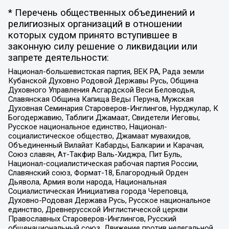
* Перечень общественных объединений и
религиозных организаций в отношении
которых судом принято вступившее в
законную силу решение о ликвидации или
запрете деятельности:
Национал-большевистская партия, ВЕК РА, Рада земли
Кубанской Духовно Родовой Державы Русь, Община
Духовного Управления Асгардской Веси Беловодья,
Славянская Община Капища Веды Перуна, Мужская
Духовная Семинария Староверов-Инглингов, Нурджулар, К
Богодержавию, Таблиги Джамаат, Свидетели Иеговы,
Русское национальное единство, Национал-
социалистическое общество, Джамаат мувахидов,
Объединенный Вилайат Кабарды, Балкарии и Карачая,
Союз славян, Ат-Такфир Валь-Хиджра, Пит Буль,
Национал-социалистическая рабочая партия России,
Славянский союз, Формат-18, Благородный Орден
Дьявола, Армия воли народа, Национальная
Социалистическая Инициатива города Череповца,
Духовно-Родовая Держава Русь, Русское национальное
единство, Древнерусской Инглистической церкви
Православных Староверов-Инглингов, Русский
общенациональный союз, Движение против нелегальной