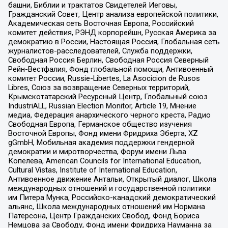
башни, Библии и трактатов Свидетелей Иеговы,
Гражданский Совет, Центр анализа европейской политики,
Академическая сеть Восточная Европа, Российский
комитет действия, РЭНД корпорейшн, Русская Америка за
демократию в России, Настоящая Россия, Глобальная сеть
журналистов-расследователей, Служба поддержки,
Свободная Россия Берлин, Свободная Россия Северный
Рейн-Вестфалия, Фонд глобальной помощи, Антивоенный
комитет России, Russie-Libertes, La Asocicion de Rusos
Libres, Союз за возвращение Северных территорий,
Крымскотатарский Ресурсный Центр, Глобальный союз
IndustriALL, Russian Election Monitor, Article 19, Мнение
медиа, Федерация анархического черного креста, Радио
Свободная Европа, Германское общество изучения
Восточной Европы, Фонд имени Фридриха Эберта, XZ
gGmbH, Мобильная академия поддержки гендерной
демократии и миротворчества, Форум имени Льва
Копелева, American Councils for International Education,
Cultural Vistas, Institute of International Education,
Антивоенное движение Антальи, Открытый диалог, Школа
международных отношений и государственной политики
им Питера Мунка, Российско-канадский демократический
альянс, Школа международных отношений им Нормана
Патерсона, Центр Гражданских Свобод, Фонд Бориса
Немцова за Свободу, Фонд имени Фридриха Науманна за