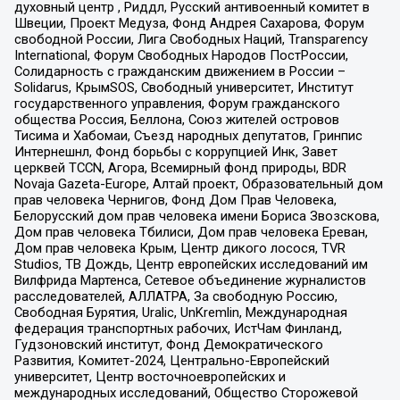
духовный центр , Риддл, Русский антивоенный комитет в
Швеции, Проект Медуза, Фонд Андрея Сахарова, Форум
свободной России, Лига Свободных Наций, Transparеncy
International, Форум Свободных Народов ПостРоссии,
Солидарность с гражданским движением в России –
Solidarus, КрымSOS, Свободный университет, Институт
государственного управления, Форум гражданского
общества Россия, Беллона, Союз жителей островов
Тисима и Хабомаи, Съезд народных депутатов, Гринпис
Интернешнл, Фонд борьбы с коррупцией Инк, Завет
церквей TCCN, Агора, Всемирный фонд природы, BDR
Novaja Gazeta-Europe, Алтай проект, Образовательный дом
прав человека Чернигов, Фонд Дом Прав Человека,
Белорусский дом прав человека имени Бориса Звозскова,
Дом прав человека Тбилиси, Дом прав человека Ереван,
Дом прав человека Крым, Центр дикого лосося, TVR
Studios, ТВ Дождь, Центр европейских исследований им
Вилфрида Мартенса, Сетевое объединение журналистов
расследователей, АЛЛАТРА, За свободную Россию,
Свободная Бурятия, Uralic, UnKremlin, Международная
федерация транспортных рабочих, ИстЧам Финланд,
Гудзоновский институт, Фонд Демократического
Развития, Комитет-2024, Центрально-Европейский
университет, Центр восточноевропейских и
международных исследований, Общество Сторожевой