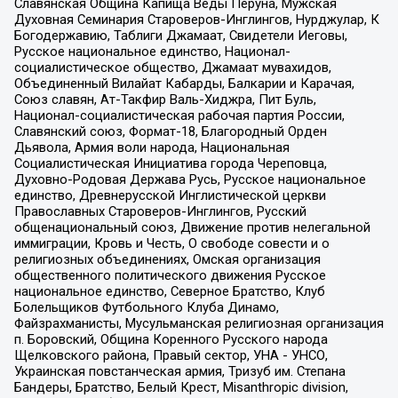
Славянская Община Капища Веды Перуна, Мужская
Духовная Семинария Староверов-Инглингов, Нурджулар, К
Богодержавию, Таблиги Джамаат, Свидетели Иеговы,
Русское национальное единство, Национал-
социалистическое общество, Джамаат мувахидов,
Объединенный Вилайат Кабарды, Балкарии и Карачая,
Союз славян, Ат-Такфир Валь-Хиджра, Пит Буль,
Национал-социалистическая рабочая партия России,
Славянский союз, Формат-18, Благородный Орден
Дьявола, Армия воли народа, Национальная
Социалистическая Инициатива города Череповца,
Духовно-Родовая Держава Русь, Русское национальное
единство, Древнерусской Инглистической церкви
Православных Староверов-Инглингов, Русский
общенациональный союз, Движение против нелегальной
иммиграции, Кровь и Честь, О свободе совести и о
религиозных объединениях, Омская организация
общественного политического движения Русское
национальное единство, Северное Братство, Клуб
Болельщиков Футбольного Клуба Динамо,
Файзрахманисты, Мусульманская религиозная организация
п. Боровский, Община Коренного Русского народа
Щелковского района, Правый сектор, УНА - УНСО,
Украинская повстанческая армия, Тризуб им. Степана
Бандеры, Братство, Белый Крест, Misanthropic division,