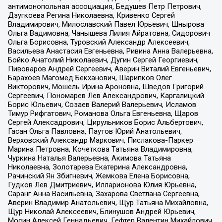
антимонопольная ассоциация, Бедушев Петр Петрович,
Дзугкоева Регина Николаевна, Кривенко Сергей
Владимирович, Милославский Павел Юрьевич, Шнырова
Ольга Вадимовна, Чанышева Лилия Айратовна, Сидорович
Ольга Борисовна, Туровский Александр Алексеевич,
Васильева Анастасия Евгеньевна, Ривина Анна Валерьевна,
Бойко Анатолий Николаевич, Дугин Сергей Георгиевич,
Пивоваров Андрей Сергеевич, Аверин Виталий Евгеньевич,
Барахоев Магомед Бекханович, Шарипков Олег
Викторович, Мошель Ирина Ароновна, Шведов Григорий
Сергеевич, Пономарев Лев Александрович, Каргалицкий
Борис Юльевич, Созаев Валерий Валерьевич, Исламов
Тимур Рифгатович, Романова Ольга Евгеньевна, Щаров
Сергей Алексадрович, Цирульников Борис Альбертович,
Гасан Ольга Павловна, Паутов Юрий Анатольевич,
Верховский Александр Маркович, Пислакова-Паркер
Марина Петровна, Кочеткова Татьяна Владимировна,
Чуркина Наталья Валерьевна, Акимова Татьяна
Николаевна, Золотарева Екатерина Александровна,
Рачинский Ян Збигневич, Жемкова Елена Борисовна,
Гудков Лев Дмитриевич, Илларионова Юлия Юрьевна,
Саранг Анна Васильевна, Захарова Светлана Сергеевна,
Аверин Владимир Анатольевич, Щур Татьяна Михайловна,
Щур Николай Алексеевич, Блинушов Андрей Юрьевич,
Мосин Алексей Геннадьевич, Гефтер Валентин Михайлович,