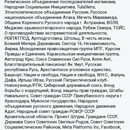
Религиозное объединение последователей инглиизма,
Народная Социальная Инициатива, TulaSkins,
Этнополитическое объединение Русские, Русское
национальное объединение Атака, Мечеть Мирмамеда,
Община Коренного Русского народа г. Астрахани, ВОЛЯ,
Меджлис крымскотатарского народа, Рубеж Севера, ТОЙС,
О противодействии экстремистской деятельности,
РЕВТАТПОД, Артподготовка, Штольц, В честь иконы
Божией Матери Державная, Сектор 16, Независимость,
Фирма, Молодежная правозащитная группа МПГ, Курсом
Правды и Единения, Каракольская инициативная группа,
Автоград Крю, Союз Славянских Сил Руси, Алля-Аят,
Благотворительный пансионат Ак Умут, Русская
республика Русь, Арестантское уголовное единство,
Башкорт, Нация и свобода, Нация и свобода, W.H.С., Фалунь
Дафа, Иртыш Ultras, Русский Патриотический клуб-
Новокузнецк/РПК, Сибирский державный союз, Фонд
борьбы с коррупцией, Фонд защиты прав граждан, Штабы
Навального, Совет граждан СССР Прикубанского округа г.
Краснодара, Мужское государство, Народное
объединение русского движения, Народное движение
Адат, Народный совет граждан РСФСР СССР
Архангельской области, Проект Штурм, Граждане СССР,
Держава Союз Советских Светлых Родов, Совет Советских
Социалистических Районов, Meta Platforms Inc, Facebook,