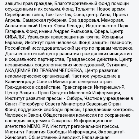
защиты прав граждан, Благотворительный фонд помощи
осужденным и их семьям, Фонд Тольятти, Новое время,
Серебряная тайга, Так-Так-Так, Сова, центр Анна, Проект
Апрель, Самарская губерния, Эра здоровья, Мемориал,
Аналитический Центр Юрия Левады, Издательство Парк
Гагарина, Фонд имени Андрея Рылькова, Сфера, Центр
СИБАЛЬТ, Уральская правозащитная группа, Женщины
Евразии, Институт прав человека, Фонд защиты гласности,
Российский исследовательский центр по правам человека,
Дальневосточный центр развития гражданских инициатив
и социального партнерства, Гражданское действие, Центр
независимых социологических исследований, Сутяжник,
АКАДЕМИЯ ПО ПРАВАМ ЧЕЛОВЕКА, Центр развития
некоммерческих организаций, Частное учреждение в
Калининграде Совета Министров северных стран,
Гражданское содействие, Трансперенси Интернешнл-Р,
Центр Защиты Прав Средств Массовой Информации,
Институт развития прессы - Сибирь, Частное учреждение в
Санкт-Петербурге Совета Министров Северных Стран,
Фонд поддержки свободы прессы, Гражданский контроль,
Человек и Закон, Общественная комиссия по сохранению
наследия академика Сахарова, Информационное
агентство МЕМО. РУ, Институт региональной прессы,
Институт Развития Свободы Информации, Экозащита!-
Женсовет, Общественный вердикт, Евразийская