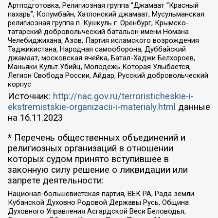
Артподготовка, Религиозная группа “Джамаат “Красный
пахарь”, Колумбайн, Хатлонский джамаат, Мусульманская
религиозная группа п. Кушкуль г. Оренбург, Крымско-
татарский добровольческий батальон имени Номана
Челебиджихана, Азов, Партия исламского возрождения
Таджикистана, Народная самооборона, Дуббайский
джамаат, московская ячейка, Батал-Хаджи Белхороев,
Маньяки Культ Убийц, Молодёжь Которая Улыбается,
Легион Свобода России, Айдар, Русский добровольческий
корпус
Источник:
http://nac.gov.ru/terroristicheskie-i-
ekstremistskie-organizacii-i-materialy.html
данные
на
16.11.2023
* Перечень общественных объединений и
религиозных организаций в отношении
которых судом принято вступившее в
законную силу решение о ликвидации или
запрете деятельности:
Национал-большевистская партия, ВЕК РА, Рада земли
Кубанской Духовно Родовой Державы Русь, Община
Духовного Управления Асгардской Веси Беловодья,