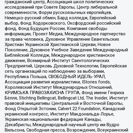
гражданский центр, Ассоциация школ политических
исследований при Совете Европы, Центр либеральной
современности, Форум русскоязычных европейцев,
Немецко-русский обмен, Бард колледж, Европейский
выбор, Фонд Ходорковского, Оксфордский российский
фонд, Фонд Будущее России, Компания свободы
информации, Проект Медиа, Международное партнерство
за права человека, Духовное Управление Евангельских
Христиан Украинской Христианской Церкви, Новое
Поколение, Духовное Учебное Заведение Международный
Библейский Колледж, Международное христианское
движение, Всемирный Институт Саентологических
Предприятий, Церковь Духовной Технологии, Европейская
сеть организаций по наблюдению за выборами,
Республика Польша, СВОБОДНЫЙ ИДЕЛЬ-УРАЛ,
Ассоциация развития журналистики, IStories fonds,
Королевский Институт Международных Отношений,
КРИМСЬКА ПРАВОЗАХИСНА ГРУПА, Фонд имени Генриха
Бёлля, Stichting Bellingcat, Bellingcat Ltd, The Insider, Институт
правовой инициативы Центральной и Восточной Европы,
Фонд Открытой Эстонии, Calvert 22 Foundation, Канадский
украинский конгресс, Институт Макдональда-Лорье,
Украинская национальная федерация Канады,
Декабристы, Международный научный центр им Вудро
Вильсона, Свободная пресса, Возрождение, Всеукраинский