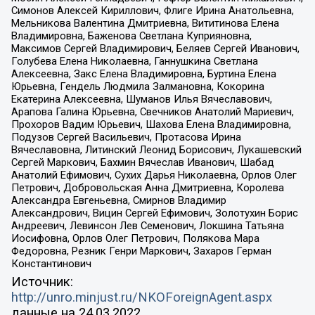
Симонов Алексей Кириллович, Флиге Ирина Анатольевна,
Мельникова Валентина Дмитриевна, Вититинова Елена
Владимировна, Баженова Светлана Куприяновна,
Максимов Сергей Владимирович, Беляев Сергей Иванович,
Голубева Елена Николаевна, Ганнушкина Светлана
Алексеевна, Закс Елена Владимировна, Буртина Елена
Юрьевна, Гендель Людмила Залмановна, Кокорина
Екатерина Алексеевна, Шуманов Илья Вячеславович,
Арапова Галина Юрьевна, Свечников Анатолий Мариевич,
Прохоров Вадим Юрьевич, Шахова Елена Владимировна,
Подузов Сергей Васильевич, Протасова Ирина
Вячеславовна, Литинский Леонид Борисович, Лукашевский
Сергей Маркович, Бахмин Вячеслав Иванович, Шабад
Анатолий Ефимович, Сухих Дарья Николаевна, Орлов Олег
Петрович, Добровольская Анна Дмитриевна, Королева
Александра Евгеньевна, Смирнов Владимир
Александрович, Вицин Сергей Ефимович, Золотухин Борис
Андреевич, Левинсон Лев Семенович, Локшина Татьяна
Иосифовна, Орлов Олег Петрович, Полякова Мара
Федоровна, Резник Генри Маркович, Захаров Герман
Константинович
Источник:
http://unro.minjust.ru/NKOForeignAgent.aspx
данные на
24.03.2022