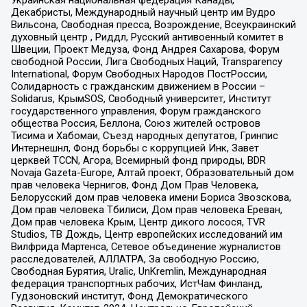
Декабристы, Международный научный центр им Вудро
Вильсона, Свободная пресса, Возрождение, Всеукраинский
духовный центр , Риддл, Русский антивоенный комитет в
Швеции, Проект Медуза, Фонд Андрея Сахарова, Форум
свободной России, Лига Свободных Наций, Transparеncy
International, Форум Свободных Народов ПостРоссии,
Солидарность с гражданским движением в России –
Solidarus, КрымSOS, Свободный университет, Институт
государственного управления, Форум гражданского
общества Россия, Беллона, Союз жителей островов
Тисима и Хабомаи, Съезд народных депутатов, Гринпис
Интернешнл, Фонд борьбы с коррупцией Инк, Завет
церквей TCCN, Агора, Всемирный фонд природы, BDR
Novaja Gazeta-Europe, Алтай проект, Образовательный дом
прав человека Чернигов, Фонд Дом Прав Человека,
Белорусский дом прав человека имени Бориса Звозскова,
Дом прав человека Тбилиси, Дом прав человека Ереван,
Дом прав человека Крым, Центр дикого лосося, TVR
Studios, ТВ Дождь, Центр европейских исследований им
Вилфрида Мартенса, Сетевое объединение журналистов
расследователей, АЛЛАТРА, За свободную Россию,
Свободная Бурятия, Uralic, UnKremlin, Международная
федерация транспортных рабочих, ИстЧам Финланд,
Гудзоновский институт, Фонд Демократического