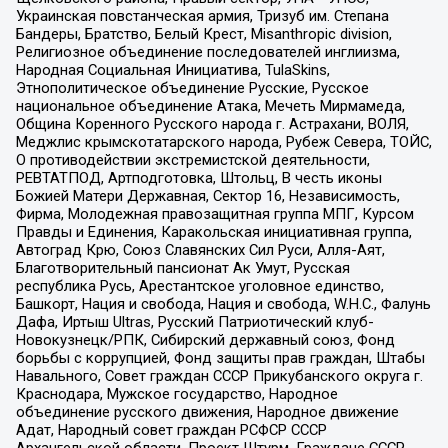
Украинская повстанческая армия, Тризуб им. Степана
Бандеры, Братство, Белый Крест, Misanthropic division,
Религиозное объединение последователей инглиизма,
Народная Социальная Инициатива, TulaSkins,
Этнополитическое объединение Русские, Русское
национальное объединение Атака, Мечеть Мирмамеда,
Община Коренного Русского народа г. Астрахани, ВОЛЯ,
Меджлис крымскотатарского народа, Рубеж Севера, ТОЙС,
О противодействии экстремистской деятельности,
РЕВТАТПОД, Артподготовка, Штольц, В честь иконы
Божией Матери Державная, Сектор 16, Независимость,
Фирма, Молодежная правозащитная группа МПГ, Курсом
Правды и Единения, Каракольская инициативная группа,
Автоград Крю, Союз Славянских Сил Руси, Алля-Аят,
Благотворительный пансионат Ак Умут, Русская
республика Русь, Арестантское уголовное единство,
Башкорт, Нация и свобода, Нация и свобода, W.H.С., Фалунь
Дафа, Иртыш Ultras, Русский Патриотический клуб-
Новокузнецк/РПК, Сибирский державный союз, Фонд
борьбы с коррупцией, Фонд защиты прав граждан, Штабы
Навального, Совет граждан СССР Прикубанского округа г.
Краснодара, Мужское государство, Народное
объединение русского движения, Народное движение
Адат, Народный совет граждан РСФСР СССР