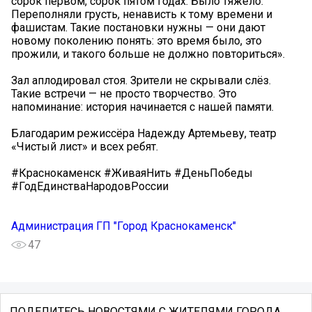
сорок первом, сорок пятом годах. Было тяжело.
Переполняли грусть, ненависть к тому времени и
фашистам. Такие постановки нужны — они дают
новому поколению понять: это время было, это
прожили, и такого больше не должно повториться».
Зал аплодировал стоя. Зрители не скрывали слёз.
Такие встречи — не просто творчество. Это
напоминание: история начинается с нашей памяти.
Благодарим режиссёра Надежду Артемьеву, театр
«Чистый лист» и всех ребят.
#Краснокаменск #ЖиваяНить #ДеньПобеды
#ГодЕдинстваНародовРоссии
Администрация ГП "Город Краснокаменск"
47
ПОДЕЛИТЕСЬ НОВОСТЯМИ С ЖИТЕЛЯМИ ГОРОДА