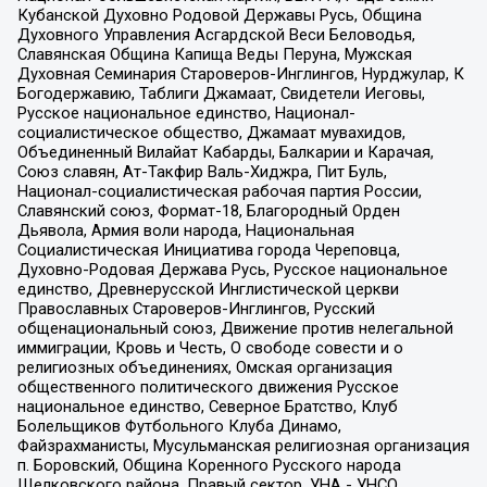
Кубанской Духовно Родовой Державы Русь, Община
Духовного Управления Асгардской Веси Беловодья,
Славянская Община Капища Веды Перуна, Мужская
Духовная Семинария Староверов-Инглингов, Нурджулар, К
Богодержавию, Таблиги Джамаат, Свидетели Иеговы,
Русское национальное единство, Национал-
социалистическое общество, Джамаат мувахидов,
Объединенный Вилайат Кабарды, Балкарии и Карачая,
Союз славян, Ат-Такфир Валь-Хиджра, Пит Буль,
Национал-социалистическая рабочая партия России,
Славянский союз, Формат-18, Благородный Орден
Дьявола, Армия воли народа, Национальная
Социалистическая Инициатива города Череповца,
Духовно-Родовая Держава Русь, Русское национальное
единство, Древнерусской Инглистической церкви
Православных Староверов-Инглингов, Русский
общенациональный союз, Движение против нелегальной
иммиграции, Кровь и Честь, О свободе совести и о
религиозных объединениях, Омская организация
общественного политического движения Русское
национальное единство, Северное Братство, Клуб
Болельщиков Футбольного Клуба Динамо,
Файзрахманисты, Мусульманская религиозная организация
п. Боровский, Община Коренного Русского народа
Щелковского района, Правый сектор, УНА - УНСО,