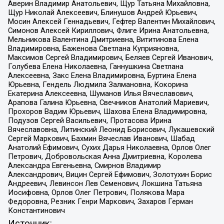
Аверин Владимир Анатольевич, Щур Татьяна Михайловна,
Щур Николай Алексеевич, Блинушов Андрей Юрьевич,
Мосин Алексей Геннадьевич, Гефтер Валентин Михайлович,
Симонов Алексей Кириллович, Флиге Ирина Анатольевна,
Мельникова Валентина Дмитриевна, Вититинова Елена
Владимировна, Баженова Светлана Куприяновна,
Максимов Сергей Владимирович, Беляев Сергей Иванович,
Голубева Елена Николаевна, Ганнушкина Светлана
Алексеевна, Закс Елена Владимировна, Буртина Елена
Юрьевна, Гендель Людмила Залмановна, Кокорина
Екатерина Алексеевна, Шуманов Илья Вячеславович,
Арапова Галина Юрьевна, Свечников Анатолий Мариевич,
Прохоров Вадим Юрьевич, Шахова Елена Владимировна,
Подузов Сергей Васильевич, Протасова Ирина
Вячеславовна, Литинский Леонид Борисович, Лукашевский
Сергей Маркович, Бахмин Вячеслав Иванович, Шабад
Анатолий Ефимович, Сухих Дарья Николаевна, Орлов Олег
Петрович, Добровольская Анна Дмитриевна, Королева
Александра Евгеньевна, Смирнов Владимир
Александрович, Вицин Сергей Ефимович, Золотухин Борис
Андреевич, Левинсон Лев Семенович, Локшина Татьяна
Иосифовна, Орлов Олег Петрович, Полякова Мара
Федоровна, Резник Генри Маркович, Захаров Герман
Константинович
Источник: