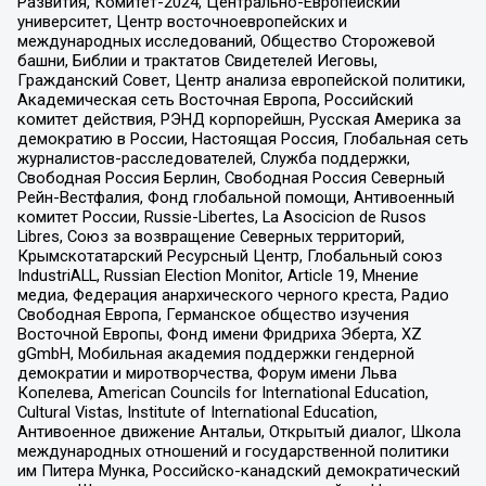
Развития, Комитет-2024, Центрально-Европейский
университет, Центр восточноевропейских и
международных исследований, Общество Сторожевой
башни, Библии и трактатов Свидетелей Иеговы,
Гражданский Совет, Центр анализа европейской политики,
Академическая сеть Восточная Европа, Российский
комитет действия, РЭНД корпорейшн, Русская Америка за
демократию в России, Настоящая Россия, Глобальная сеть
журналистов-расследователей, Служба поддержки,
Свободная Россия Берлин, Свободная Россия Северный
Рейн-Вестфалия, Фонд глобальной помощи, Антивоенный
комитет России, Russie-Libertes, La Asocicion de Rusos
Libres, Союз за возвращение Северных территорий,
Крымскотатарский Ресурсный Центр, Глобальный союз
IndustriALL, Russian Election Monitor, Article 19, Мнение
медиа, Федерация анархического черного креста, Радио
Свободная Европа, Германское общество изучения
Восточной Европы, Фонд имени Фридриха Эберта, XZ
gGmbH, Мобильная академия поддержки гендерной
демократии и миротворчества, Форум имени Льва
Копелева, American Councils for International Education,
Cultural Vistas, Institute of International Education,
Антивоенное движение Антальи, Открытый диалог, Школа
международных отношений и государственной политики
им Питера Мунка, Российско-канадский демократический