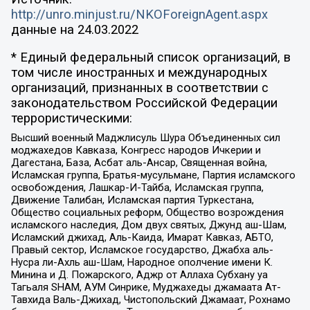
http://unro.minjust.ru/NKOForeignAgent.aspx
данные на
24.03.2022
* Единый федеральный список организаций, в
том числе иностранных и международных
организаций, признанных в соответствии с
законодательством Российской Федерации
террористическими:
Высший военный Маджлисуль Шура Объединенных сил
моджахедов Кавказа, Конгресс народов Ичкерии и
Дагестана, База, Асбат аль-Ансар, Священная война,
Исламская группа, Братья-мусульмане, Партия исламского
освобождения, Лашкар-И-Тайба, Исламская группа,
Движение Талибан, Исламская партия Туркестана,
Общество социальных реформ, Общество возрождения
исламского наследия, Дом двух святых, Джунд аш-Шам,
Исламский джихад, Аль-Каида, Имарат Кавказ, АБТО,
Правый сектор, Исламское государство, Джабха аль-
Нусра ли-Ахль аш-Шам, Народное ополчение имени К.
Минина и Д. Пожарского, Аджр от Аллаха Субхану уа
Тагьаля SHAM, АУМ Синрике, Муджахеды джамаата Ат-
Тавхида Валь-Джихад, Чистопольский Джамаат, Рохнамо