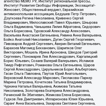
агентство МЕМО. РУ, Институт региональной прессы,
Институт Развития Свободы Информации, Экозащита!-
Женсовет, Общественный вердикт, Евразийская
антимонопольная ассоциация, Бедушев Петр Петрович,
Дзугкоева Регина Николаевна, Кривенко Сергей
Владимирович, Милославский Павел Юрьевич, Шнырова
Ольга Вадимовна, Чанышева Лилия Айратовна, Сидорович
Ольга Борисовна, Туровский Александр Алексеевич,
Васильева Анастасия Евгеньевна, Ривина Анна Валерьевна,
Бойко Анатолий Николаевич, Дугин Сергей Георгиевич,
Пивоваров Андрей Сергеевич, Аверин Виталий Евгеньевич,
Барахоев Магомед Бекханович, Шарипков Олег
Викторович, Мошель Ирина Ароновна, Шведов Григорий
Сергеевич, Пономарев Лев Александрович, Каргалицкий
Борис Юльевич, Созаев Валерий Валерьевич, Исламов
Тимур Рифгатович, Романова Ольга Евгеньевна, Щаров
Сергей Алексадрович, Цирульников Борис Альбертович,
Гасан Ольга Павловна, Паутов Юрий Анатольевич,
Верховский Александр Маркович, Пислакова-Паркер
Марина Петровна, Кочеткова Татьяна Владимировна,
Чуркина Наталья Валерьевна, Акимова Татьяна
Николаевна, Золотарева Екатерина Александровна,
Рачинский Ян Збигневич, Жемкова Елена Борисовна,
Гудков Лев Дмитриевич, Илларионова Юлия Юрьевна,
Саранг Анна Васильевна, Захарова Светлана Сергеевна,