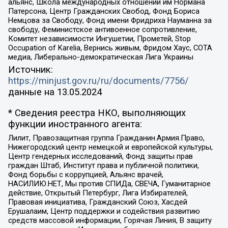
альянс, Школа международных отношений им Нормана
Патерсона, Центр Гражданских Свобод, Фонд Бориса
Немцова за Свободу, Фонд имени Фридриха Науманна за
свободу, Феминистское антивоенное сопротивление,
Комитет независимости Ингушетии, Прометей, Stop
Occupation of Karelia, Вернись живым, Фридом Хаус, СОТА
медиа, Либерально-демократическая Лига Украины
Источник:
https://minjust.gov.ru/ru/documents/7756/
данные на
13.05.2024
* Сведения реестра НКО, выполняющих
функции иностранного агента:
Лилит, Правозащитная группа Гражданин.Армия.Право,
Нижегородский центр немецкой и европейской культуры,
Центр гендерных исследований, Фонд защиты прав
граждан Штаб, Институт права и публичной политики,
Фонд борьбы с коррупцией, Альянс врачей,
НАСИЛИЮ.НЕТ, Мы против СПИДа, СВЕЧА, Гуманитарное
действие, Открытый Петербург, Лига Избирателей,
Правовая инициатива, Гражданский Союз, Хасдей
Ерушалаим, Центр поддержки и содействия развитию
средств массовой информации, Горячая Линия, В защиту