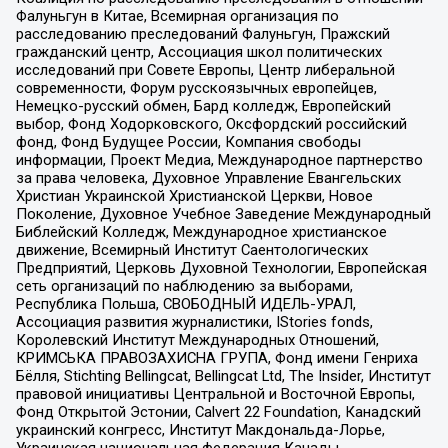
Фалуньгун в Китае, Всемирная организация по
расследованию преследований Фалуньгун, Пражский
гражданский центр, Ассоциация школ политических
исследований при Совете Европы, Центр либеральной
современности, Форум русскоязычных европейцев,
Немецко-русский обмен, Бард колледж, Европейский
выбор, Фонд Ходорковского, Оксфордский российский
фонд, Фонд Будущее России, Компания свободы
информации, Проект Медиа, Международное партнерство
за права человека, Духовное Управление Евангельских
Христиан Украинской Христианской Церкви, Новое
Поколение, Духовное Учебное Заведение Международный
Библейский Колледж, Международное христианское
движение, Всемирный Институт Саентологических
Предприятий, Церковь Духовной Технологии, Европейская
сеть организаций по наблюдению за выборами,
Республика Польша, СВОБОДНЫЙ ИДЕЛЬ-УРАЛ,
Ассоциация развития журналистики, IStories fonds,
Королевский Институт Международных Отношений,
КРИМСЬКА ПРАВОЗАХИСНА ГРУПА, Фонд имени Генриха
Бёлля, Stichting Bellingcat, Bellingcat Ltd, The Insider, Институт
правовой инициативы Центральной и Восточной Европы,
Фонд Открытой Эстонии, Calvert 22 Foundation, Канадский
украинский конгресс, Институт Макдональда-Лорье,
Украинская национальная федерация Канады,