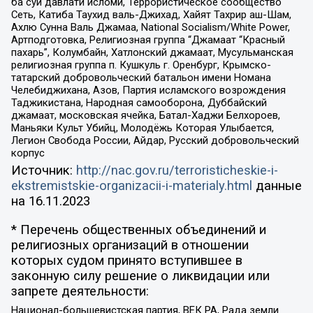
ба суи давлати исломи, Террористическое сообщество
Сеть, Катиба Таухид валь-Джихад, Хайят Тахрир аш-Шам,
Ахлю Сунна Валь Джамаа, National Socialism/White Power,
Артподготовка, Религиозная группа “Джамаат “Красный
пахарь”, Колумбайн, Хатлонский джамаат, Мусульманская
религиозная группа п. Кушкуль г. Оренбург, Крымско-
татарский добровольческий батальон имени Номана
Челебиджихана, Азов, Партия исламского возрождения
Таджикистана, Народная самооборона, Дуббайский
джамаат, московская ячейка, Батал-Хаджи Белхороев,
Маньяки Культ Убийц, Молодёжь Которая Улыбается,
Легион Свобода России, Айдар, Русский добровольческий
корпус
Источник:
http://nac.gov.ru/terroristicheskie-i-
ekstremistskie-organizacii-i-materialy.html
данные
на
16.11.2023
* Перечень общественных объединений и
религиозных организаций в отношении
которых судом принято вступившее в
законную силу решение о ликвидации или
запрете деятельности:
Национал-большевистская партия, ВЕК РА, Рада земли