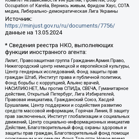
Occupation of Karelia, Вернись живым, Фридом Хаус, СОТА
медиа, Либерально-демократическая Лига Украины
Источник:
https://minjust.gov.ru/ru/documents/7756/
данные на
13.05.2024
* Сведения реестра НКО, выполняющих
функции иностранного агента:
Лилит, Правозащитная группа Гражданин.Армия.Право,
Нижегородский центр немецкой и европейской культуры,
Центр гендерных исследований, Фонд защиты прав
граждан Штаб, Институт права и публичной политики,
Фонд борьбы с коррупцией, Альянс врачей,
НАСИЛИЮ.НЕТ, Мы против СПИДа, СВЕЧА, Гуманитарное
действие, Открытый Петербург, Лига Избирателей,
Правовая инициатива, Гражданский Союз, Хасдей
Ерушалаим, Центр поддержки и содействия развитию
средств массовой информации, Горячая Линия, В защиту
прав заключенных, Институт глобализации и социальных
движений, Центр социально-информационных инициатив
Действие, Благотворительный фонд охраны здоровья и
защиты прав граждан, Благотворительный фонд помощи
осужденным и их семьям, Фонд Тольятти, Новое время,