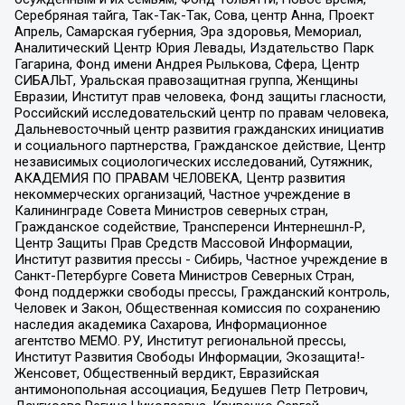
Серебряная тайга, Так-Так-Так, Сова, центр Анна, Проект
Апрель, Самарская губерния, Эра здоровья, Мемориал,
Аналитический Центр Юрия Левады, Издательство Парк
Гагарина, Фонд имени Андрея Рылькова, Сфера, Центр
СИБАЛЬТ, Уральская правозащитная группа, Женщины
Евразии, Институт прав человека, Фонд защиты гласности,
Российский исследовательский центр по правам человека,
Дальневосточный центр развития гражданских инициатив
и социального партнерства, Гражданское действие, Центр
независимых социологических исследований, Сутяжник,
АКАДЕМИЯ ПО ПРАВАМ ЧЕЛОВЕКА, Центр развития
некоммерческих организаций, Частное учреждение в
Калининграде Совета Министров северных стран,
Гражданское содействие, Трансперенси Интернешнл-Р,
Центр Защиты Прав Средств Массовой Информации,
Институт развития прессы - Сибирь, Частное учреждение в
Санкт-Петербурге Совета Министров Северных Стран,
Фонд поддержки свободы прессы, Гражданский контроль,
Человек и Закон, Общественная комиссия по сохранению
наследия академика Сахарова, Информационное
агентство МЕМО. РУ, Институт региональной прессы,
Институт Развития Свободы Информации, Экозащита!-
Женсовет, Общественный вердикт, Евразийская
антимонопольная ассоциация, Бедушев Петр Петрович,