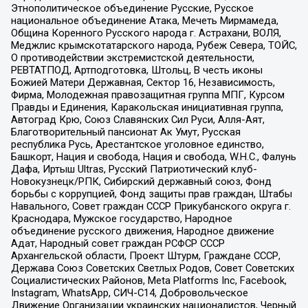
Этнополитическое объединение Русские, Русское
национальное объединение Атака, Мечеть Мирмамеда,
Община Коренного Русского народа г. Астрахани, ВОЛЯ,
Меджлис крымскотатарского народа, Рубеж Севера, ТОЙС,
О противодействии экстремистской деятельности,
РЕВТАТПОД, Артподготовка, Штольц, В честь иконы
Божией Матери Державная, Сектор 16, Независимость,
Фирма, Молодежная правозащитная группа МПГ, Курсом
Правды и Единения, Каракольская инициативная группа,
Автоград Крю, Союз Славянских Сил Руси, Алля-Аят,
Благотворительный пансионат Ак Умут, Русская
республика Русь, Арестантское уголовное единство,
Башкорт, Нация и свобода, Нация и свобода, W.H.С., Фалунь
Дафа, Иртыш Ultras, Русский Патриотический клуб-
Новокузнецк/РПК, Сибирский державный союз, Фонд
борьбы с коррупцией, Фонд защиты прав граждан, Штабы
Навального, Совет граждан СССР Прикубанского округа г.
Краснодара, Мужское государство, Народное
объединение русского движения, Народное движение
Адат, Народный совет граждан РСФСР СССР
Архангельской области, Проект Штурм, Граждане СССР,
Держава Союз Советских Светлых Родов, Совет Советских
Социалистических Районов, Meta Platforms Inc, Facebook,
Instagram, WhatsApp, СИЧ-С14, Добровольческое
Движение Организации украинских националистов, Черный