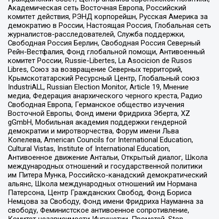
Академическая сеть Восточная Европа, Российский
комитет действия, РЭНД корпорейшн, Русская Америка за
демократию в России, Настоящая Россия, Глобальная сеть
журналистов-расследователей, Служба поддержки,
Свободная Россия Берлин, Свободная Россия Северный
Рейн-Вестфалия, Фонд глобальной помощи, Антивоенный
комитет России, Russie-Libertes, La Asocicion de Rusos
Libres, Союз за возвращение Северных территорий,
Крымскотатарский Ресурсный Центр, Глобальный союз
IndustriALL, Russian Election Monitor, Article 19, Мнение
медиа, Федерация анархического черного креста, Радио
Свободная Европа, Германское общество изучения
Восточной Европы, Фонд имени Фридриха Эберта, XZ
gGmbH, Мобильная академия поддержки гендерной
демократии и миротворчества, Форум имени Льва
Копелева, American Councils for International Education,
Cultural Vistas, Institute of International Education,
Антивоенное движение Антальи, Открытый диалог, Школа
международных отношений и государственной политики
им Питера Мунка, Российско-канадский демократический
альянс, Школа международных отношений им Нормана
Патерсона, Центр Гражданских Свобод, Фонд Бориса
Немцова за Свободу, Фонд имени Фридриха Науманна за
свободу, Феминистское антивоенное сопротивление,
Комитет независимости Ингушетии, Прометей, Stop