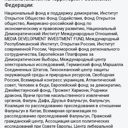
Федерации:
Национальный фонд в поддержку демократии, Институт
Открытое Общество Фонд Содействия, Фонд Открытое
общество, Американо-российский фонд по
экономическому и правовому развитию, Национальный
Демократический Институт Международных Отношений,
MEDIA DEVELOPMENT INVESTMENT FUND, Международный
Республиканский Институт, Открытая Россия, Институт
современной России, Черноморский фонд регионального
сотрудничества, Европейская Платформа за
Демократические Выборы, Международный центр
электоральных исследований, Германский фонд Маршалла
Соединенных Штатов, Тихоокеанский центр защиты
окружающей среды и природных ресурсов, Свободная
Россия, Всемирный конгресс украинцев, Атлантический
совет, Человек в беде, Европейский фонд за демократию,
Джеймстаунский фонд, Прожект Хармони, Родники
дракона, Врачи против насильственного извлечения
органов, Фалунь Дафа, Друзья Фалуньгун, Фалуньгун,
Коалиция по расследованию преследования в отношении
Фалуньгун в Китае, Всемирная организация по
расследованию преследований Фалуньгун, Пражский
гражданский центр, Ассоциация школ политических
исследований при Совете Европы, Центр либеральной