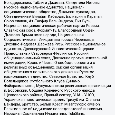
Богодержавию, Таблиги Джамаат, Свидетели Иеговы,
Русское национальное единство, Национал-
социалистическое общество, Джамаат мувахидов,
Объединенный Вилайат Кабарды, Балкарии и Карачая,
Союз славян, Ат-Такфир Валь-Хиджра, Пит Буль,
Национал-социалистическая рабочая партия России,
Славянский союз, Формат-18, Благородный Орден
Дьявола, Армия воли народа, Национальная
Социалистическая Инициатива города Череповца,
Духовно-Родовая Держава Русь, Русское национальное
единство, Древнерусской Инглистической церкви
Православных Староверов-Инглингов, Русский
общенациональный союз, Движение против нелегальной
иммиграции, Кровь и Честь, О свободе совести и о
религиозных объединениях, Омская организация
общественного политического движения Русское
национальное единство, Северное Братство, Клуб
Болельщиков Футбольного Клуба Динамо,
Файзрахманисты, Мусульманская религиозная организация
п. Боровский, Община Коренного Русского народа
Щелковского района, Правый сектор, УНА - УНСО,
Украинская повстанческая армия, Тризуб им. Степана
Бандеры, Братство, Белый Крест, Misanthropic division,
Религиозное объединение последователей инглиизма,
Народная Социальная Инициатива, TulaSkins,