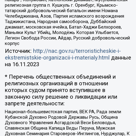
религиозная группа п. Кушкуль г. Оренбург, Крымско-
татарский добровольческий батальон имени Номана
Челебиджихана, Азов, Партия исламского возрождения
Таджикистана, Народная самооборона, Дуббайский
джамаат, московская ячейка, Батал-Хаджи Белхороев,
Маньяки Культ Убийц, Молодёжь Которая Улыбается,
Легион Свобода России, Айдар, Русский добровольческий
корпус
Источник:
http://nac.gov.ru/terroristicheskie-i-
ekstremistskie-organizacii-i-materialy.html
данные
на
16.11.2023
* Перечень общественных объединений и
религиозных организаций в отношении
которых судом принято вступившее в
законную силу решение о ликвидации или
запрете деятельности:
Национал-большевистская партия, ВЕК РА, Рада земли
Кубанской Духовно Родовой Державы Русь, Община
Духовного Управления Асгардской Веси Беловодья,
Славянская Община Капища Веды Перуна, Мужская
Духовная Семинария Староверов-Инглингов, Нурджулар, К