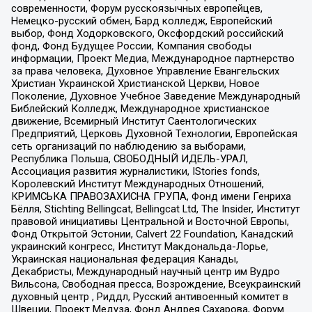
современности, Форум русскоязычных европейцев,
Немецко-русский обмен, Бард колледж, Европейский
выбор, Фонд Ходорковского, Оксфордский российский
фонд, Фонд Будущее России, Компания свободы
информации, Проект Медиа, Международное партнерство
за права человека, Духовное Управление Евангельских
Христиан Украинской Христианской Церкви, Новое
Поколение, Духовное Учебное Заведение Международный
Библейский Колледж, Международное христианское
движение, Всемирный Институт Саентологических
Предприятий, Церковь Духовной Технологии, Европейская
сеть организаций по наблюдению за выборами,
Республика Польша, СВОБОДНЫЙ ИДЕЛЬ-УРАЛ,
Ассоциация развития журналистики, IStories fonds,
Королевский Институт Международных Отношений,
КРИМСЬКА ПРАВОЗАХИСНА ГРУПА, Фонд имени Генриха
Бёлля, Stichting Bellingcat, Bellingcat Ltd, The Insider, Институт
правовой инициативы Центральной и Восточной Европы,
Фонд Открытой Эстонии, Calvert 22 Foundation, Канадский
украинский конгресс, Институт Макдональда-Лорье,
Украинская национальная федерация Канады,
Декабристы, Международный научный центр им Вудро
Вильсона, Свободная пресса, Возрождение, Всеукраинский
духовный центр , Риддл, Русский антивоенный комитет в
Швеции, Проект Медуза, Фонд Андрея Сахарова, Форум