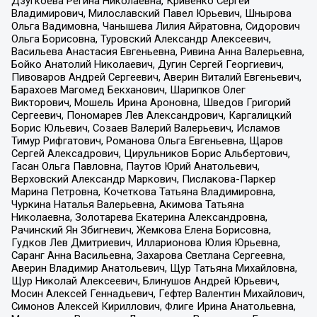
Дзугкоева Регина Николаевна, Кривенко Сергей
Владимирович, Милославский Павел Юрьевич, Шнырова
Ольга Вадимовна, Чанышева Лилия Айратовна, Сидорович
Ольга Борисовна, Туровский Александр Алексеевич,
Васильева Анастасия Евгеньевна, Ривина Анна Валерьевна,
Бойко Анатолий Николаевич, Дугин Сергей Георгиевич,
Пивоваров Андрей Сергеевич, Аверин Виталий Евгеньевич,
Барахоев Магомед Бекханович, Шарипков Олег
Викторович, Мошель Ирина Ароновна, Шведов Григорий
Сергеевич, Пономарев Лев Александрович, Каргалицкий
Борис Юльевич, Созаев Валерий Валерьевич, Исламов
Тимур Рифгатович, Романова Ольга Евгеньевна, Щаров
Сергей Алексадрович, Цирульников Борис Альбертович,
Гасан Ольга Павловна, Паутов Юрий Анатольевич,
Верховский Александр Маркович, Пислакова-Паркер
Марина Петровна, Кочеткова Татьяна Владимировна,
Чуркина Наталья Валерьевна, Акимова Татьяна
Николаевна, Золотарева Екатерина Александровна,
Рачинский Ян Збигневич, Жемкова Елена Борисовна,
Гудков Лев Дмитриевич, Илларионова Юлия Юрьевна,
Саранг Анна Васильевна, Захарова Светлана Сергеевна,
Аверин Владимир Анатольевич, Щур Татьяна Михайловна,
Щур Николай Алексеевич, Блинушов Андрей Юрьевич,
Мосин Алексей Геннадьевич, Гефтер Валентин Михайлович,
Симонов Алексей Кириллович, Флиге Ирина Анатольевна,