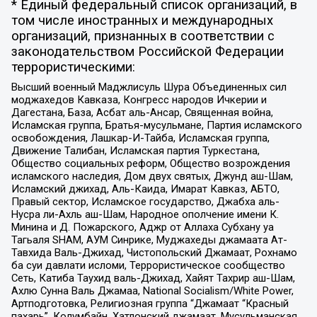
* Единый федеральный список организаций, в
том числе иностранных и международных
организаций, признанных в соответствии с
законодательством Российской Федерации
террористическими:
Высший военный Маджлисуль Шура Объединенных сил
моджахедов Кавказа, Конгресс народов Ичкерии и
Дагестана, База, Асбат аль-Ансар, Священная война,
Исламская группа, Братья-мусульмане, Партия исламского
освобождения, Лашкар-И-Тайба, Исламская группа,
Движение Талибан, Исламская партия Туркестана,
Общество социальных реформ, Общество возрождения
исламского наследия, Дом двух святых, Джунд аш-Шам,
Исламский джихад, Аль-Каида, Имарат Кавказ, АБТО,
Правый сектор, Исламское государство, Джабха аль-
Нусра ли-Ахль аш-Шам, Народное ополчение имени К.
Минина и Д. Пожарского, Аджр от Аллаха Субхану уа
Тагьаля SHAM, АУМ Синрике, Муджахеды джамаата Ат-
Тавхида Валь-Джихад, Чистопольский Джамаат, Рохнамо
ба суи давлати исломи, Террористическое сообщество
Сеть, Катиба Таухид валь-Джихад, Хайят Тахрир аш-Шам,
Ахлю Сунна Валь Джамаа, National Socialism/White Power,
Артподготовка, Религиозная группа “Джамаат “Красный
пахарь”, Колумбайн, Хатлонский джамаат, Мусульманская