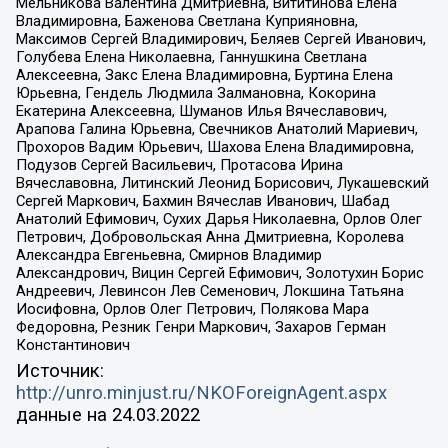
Мельникова Валентина Дмитриевна, Вититинова Елена
Владимировна, Баженова Светлана Куприяновна,
Максимов Сергей Владимирович, Беляев Сергей Иванович,
Голубева Елена Николаевна, Ганнушкина Светлана
Алексеевна, Закс Елена Владимировна, Буртина Елена
Юрьевна, Гендель Людмила Залмановна, Кокорина
Екатерина Алексеевна, Шуманов Илья Вячеславович,
Арапова Галина Юрьевна, Свечников Анатолий Мариевич,
Прохоров Вадим Юрьевич, Шахова Елена Владимировна,
Подузов Сергей Васильевич, Протасова Ирина
Вячеславовна, Литинский Леонид Борисович, Лукашевский
Сергей Маркович, Бахмин Вячеслав Иванович, Шабад
Анатолий Ефимович, Сухих Дарья Николаевна, Орлов Олег
Петрович, Добровольская Анна Дмитриевна, Королева
Александра Евгеньевна, Смирнов Владимир
Александрович, Вицин Сергей Ефимович, Золотухин Борис
Андреевич, Левинсон Лев Семенович, Локшина Татьяна
Иосифовна, Орлов Олег Петрович, Полякова Мара
Федоровна, Резник Генри Маркович, Захаров Герман
Константинович
Источник:
http://unro.minjust.ru/NKOForeignAgent.aspx
данные на
24.03.2022