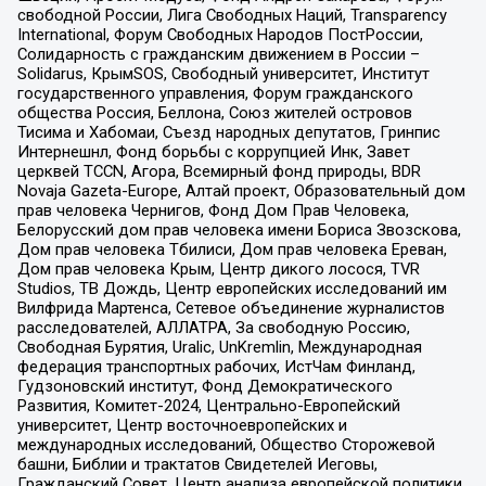
свободной России, Лига Свободных Наций, Transparеncy
International, Форум Свободных Народов ПостРоссии,
Солидарность с гражданским движением в России –
Solidarus, КрымSOS, Свободный университет, Институт
государственного управления, Форум гражданского
общества Россия, Беллона, Союз жителей островов
Тисима и Хабомаи, Съезд народных депутатов, Гринпис
Интернешнл, Фонд борьбы с коррупцией Инк, Завет
церквей TCCN, Агора, Всемирный фонд природы, BDR
Novaja Gazeta-Europe, Алтай проект, Образовательный дом
прав человека Чернигов, Фонд Дом Прав Человека,
Белорусский дом прав человека имени Бориса Звозскова,
Дом прав человека Тбилиси, Дом прав человека Ереван,
Дом прав человека Крым, Центр дикого лосося, TVR
Studios, ТВ Дождь, Центр европейских исследований им
Вилфрида Мартенса, Сетевое объединение журналистов
расследователей, АЛЛАТРА, За свободную Россию,
Свободная Бурятия, Uralic, UnKremlin, Международная
федерация транспортных рабочих, ИстЧам Финланд,
Гудзоновский институт, Фонд Демократического
Развития, Комитет-2024, Центрально-Европейский
университет, Центр восточноевропейских и
международных исследований, Общество Сторожевой
башни, Библии и трактатов Свидетелей Иеговы,
Гражданский Совет, Центр анализа европейской политики,