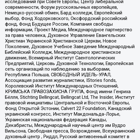
исследований при Совете Европы, Центр либеральной
современности, Форум русскоязычных европейцев,
Немецко-русский обмен, Бард колледж, Европейский
выбор, Фонд Ходорковского, Оксфордский российский
фонд, Фонд Будущее России, Компания свободы
информации, Проект Медиа, Международное партнерство
за права человека, Духовное Управление Евангельских
Христиан Украинской Христианской Церкви, Новое
Поколение, Духовное Учебное Заведение Международный
Библейский Колледж, Международное христианское
движение, Всемирный Институт Саентологических
Предприятий, Церковь Духовной Технологии, Европейская
сеть организаций по наблюдению за выборами,
Республика Польша, СВОБОДНЫЙ ИДЕЛЬ-УРАЛ,
Ассоциация развития журналистики, IStories fonds,
Королевский Институт Международных Отношений,
КРИМСЬКА ПРАВОЗАХИСНА ГРУПА, Фонд имени Генриха
Бёлля, Stichting Bellingcat, Bellingcat Ltd, The Insider, Институт
правовой инициативы Центральной и Восточной Европы,
Фонд Открытой Эстонии, Calvert 22 Foundation, Канадский
украинский конгресс, Институт Макдональда-Лорье,
Украинская национальная федерация Канады,
Декабристы, Международный научный центр им Вудро
Вильсона, Свободная пресса, Возрождение, Всеукраинский
духовный центр , Риддл, Русский антивоенный комитет в