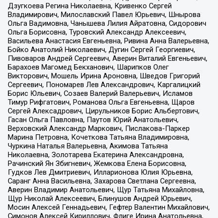
Дзугкоева Регина Николаевна, Кривенко Сергей
Владимирович, Милославский Павел Юрьевич, Шнырова
Ольга Вадимовна, Чанышева Лилия Айратовна, Сидорович
Ольга Борисовна, Туровский Александр Алексеевич,
Васильева Анастасия Евгеньевна, Ривина Анна Валерьевна,
Бойко Анатолий Николаевич, Дугин Сергей Георгиевич,
Пивоваров Андрей Сергеевич, Аверин Виталий Евгеньевич,
Барахоев Магомед Бекханович, Шарипков Олег
Викторович, Мошель Ирина Ароновна, Шведов Григорий
Сергеевич, Пономарев Лев Александрович, Каргалицкий
Борис Юльевич, Созаев Валерий Валерьевич, Исламов
Тимур Рифгатович, Романова Ольга Евгеньевна, Щаров
Сергей Алексадрович, Цирульников Борис Альбертович,
Гасан Ольга Павловна, Паутов Юрий Анатольевич,
Верховский Александр Маркович, Пислакова-Паркер
Марина Петровна, Кочеткова Татьяна Владимировна,
Чуркина Наталья Валерьевна, Акимова Татьяна
Николаевна, Золотарева Екатерина Александровна,
Рачинский Ян Збигневич, Жемкова Елена Борисовна,
Гудков Лев Дмитриевич, Илларионова Юлия Юрьевна,
Саранг Анна Васильевна, Захарова Светлана Сергеевна,
Аверин Владимир Анатольевич, Щур Татьяна Михайловна,
Щур Николай Алексеевич, Блинушов Андрей Юрьевич,
Мосин Алексей Геннадьевич, Гефтер Валентин Михайлович,
Симонов Алексей Кириллович, Флиге Ирина Анатольевна,