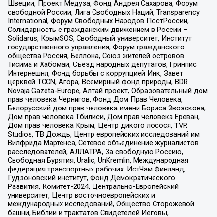
Швеции, Проект Медуза, Фонд Андрея Сахарова, Форум
свободной России, Лига Свободных Наций, Transparеncy
International, Форум Свободных Народов ПостРоссии,
Солидарность с гражданским движением в России –
Solidarus, КрымSOS, Свободный университет, Институт
государственного управления, Форум гражданского
общества Россия, Беллона, Союз жителей островов
Тисима и Хабомаи, Съезд народных депутатов, Гринпис
Интернешнл, Фонд борьбы с коррупцией Инк, Завет
церквей TCCN, Агора, Всемирный фонд природы, BDR
Novaja Gazeta-Europe, Алтай проект, Образовательный дом
прав человека Чернигов, Фонд Дом Прав Человека,
Белорусский дом прав человека имени Бориса Звозскова,
Дом прав человека Тбилиси, Дом прав человека Ереван,
Дом прав человека Крым, Центр дикого лосося, TVR
Studios, ТВ Дождь, Центр европейских исследований им
Вилфрида Мартенса, Сетевое объединение журналистов
расследователей, АЛЛАТРА, За свободную Россию,
Свободная Бурятия, Uralic, UnKremlin, Международная
федерация транспортных рабочих, ИстЧам Финланд,
Гудзоновский институт, Фонд Демократического
Развития, Комитет-2024, Центрально-Европейский
университет, Центр восточноевропейских и
международных исследований, Общество Сторожевой
башни, Библии и трактатов Свидетелей Иеговы,