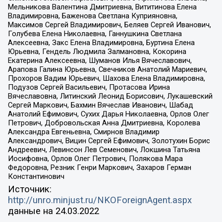
Мельникова Валентина Дмитриевна, Вититинова Елена
Владимировна, Баженова Светлана Куприяновна,
Максимов Сергей Владимирович, Беляев Сергей Иванович,
Голубева Елена Николаевна, Ганнушкина Светлана
Алексеевна, Закс Елена Владимировна, Буртина Елена
Юрьевна, Гендель Людмила Залмановна, Кокорина
Екатерина Алексеевна, Шуманов Илья Вячеславович,
Арапова Галина Юрьевна, Свечников Анатолий Мариевич,
Прохоров Вадим Юрьевич, Шахова Елена Владимировна,
Подузов Сергей Васильевич, Протасова Ирина
Вячеславовна, Литинский Леонид Борисович, Лукашевский
Сергей Маркович, Бахмин Вячеслав Иванович, Шабад
Анатолий Ефимович, Сухих Дарья Николаевна, Орлов Олег
Петрович, Добровольская Анна Дмитриевна, Королева
Александра Евгеньевна, Смирнов Владимир
Александрович, Вицин Сергей Ефимович, Золотухин Борис
Андреевич, Левинсон Лев Семенович, Локшина Татьяна
Иосифовна, Орлов Олег Петрович, Полякова Мара
Федоровна, Резник Генри Маркович, Захаров Герман
Константинович
Источник:
http://unro.minjust.ru/NKOForeignAgent.aspx
данные на
24.03.2022