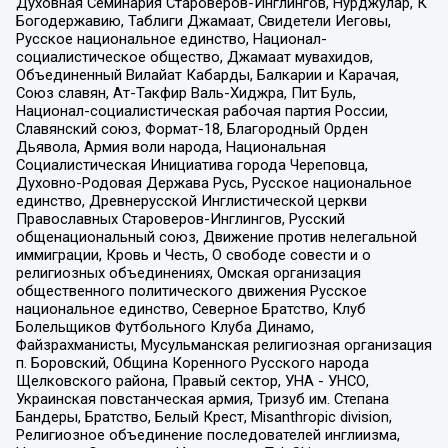
Духовная Семинария Староверов-Инглингов, Нурджулар, К
Богодержавию, Таблиги Джамаат, Свидетели Иеговы,
Русское национальное единство, Национал-
социалистическое общество, Джамаат мувахидов,
Объединенный Вилайат Кабарды, Балкарии и Карачая,
Союз славян, Ат-Такфир Валь-Хиджра, Пит Буль,
Национал-социалистическая рабочая партия России,
Славянский союз, Формат-18, Благородный Орден
Дьявола, Армия воли народа, Национальная
Социалистическая Инициатива города Череповца,
Духовно-Родовая Держава Русь, Русское национальное
единство, Древнерусской Инглистической церкви
Православных Староверов-Инглингов, Русский
общенациональный союз, Движение против нелегальной
иммиграции, Кровь и Честь, О свободе совести и о
религиозных объединениях, Омская организация
общественного политического движения Русское
национальное единство, Северное Братство, Клуб
Болельщиков Футбольного Клуба Динамо,
Файзрахманисты, Мусульманская религиозная организация
п. Боровский, Община Коренного Русского народа
Щелковского района, Правый сектор, УНА - УНСО,
Украинская повстанческая армия, Тризуб им. Степана
Бандеры, Братство, Белый Крест, Misanthropic division,
Религиозное объединение последователей инглиизма,