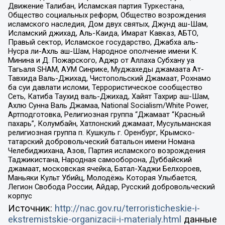
Движение Талибан, Исламская партия Туркестана,
Общество социальных реформ, Общество возрождения
исламского наследия, Дом двух святых, Джунд аш-Шам,
Исламский джихад, Аль-Каида, Имарат Кавказ, АБТО,
Правый сектор, Исламское государство, Джабха аль-
Нусра ли-Ахль аш-Шам, Народное ополчение имени К.
Минина и Д. Пожарского, Аджр от Аллаха Субхану уа
Тагьаля SHAM, АУМ Синрике, Муджахеды джамаата Ат-
Тавхида Валь-Джихад, Чистопольский Джамаат, Рохнамо
ба суи давлати исломи, Террористическое сообщество
Сеть, Катиба Таухид валь-Джихад, Хайят Тахрир аш-Шам,
Ахлю Сунна Валь Джамаа, National Socialism/White Power,
Артподготовка, Религиозная группа “Джамаат “Красный
пахарь”, Колумбайн, Хатлонский джамаат, Мусульманская
религиозная группа п. Кушкуль г. Оренбург, Крымско-
татарский добровольческий батальон имени Номана
Челебиджихана, Азов, Партия исламского возрождения
Таджикистана, Народная самооборона, Дуббайский
джамаат, московская ячейка, Батал-Хаджи Белхороев,
Маньяки Культ Убийц, Молодёжь Которая Улыбается,
Легион Свобода России, Айдар, Русский добровольческий
корпус
Источник:
http://nac.gov.ru/terroristicheskie-i-
ekstremistskie-organizacii-i-materialy.html
данные