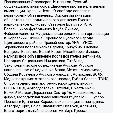
Православных Староверов-Инглингов, Русский
общенациональный союз, Движение против нелегальной
иммиграции, Кровь и Честь, О свободе совести и о
религиозных объединениях, Омская организация
общественного политического движения Русское
национальное единство, Северное Братство, Клуб
Болельщиков Футбольного Клуба Динамо,
Файзрахманисты, Мусульманская религиозная организация
п. Боровский, Община Коренного Русского народа
Щелковского района, Правый сектор, УНА - УНСО,
Украинская повстанческая армия, Тризуб им. Степана
Бандеры, Братство, Белый Крест, Misanthropic division,
Религиозное объединение последователей инглиизма,
Народная Социальная Инициатива, TulaSkins,
Этнополитическое объединение Русские, Русское
национальное объединение Атака, Мечеть Мирмамеда,
Община Коренного Русского народа г. Астрахани, ВОЛЯ,
Меджлис крымскотатарского народа, Рубеж Севера, ТОЙС,
О противодействии экстремистской деятельности,
РЕВТАТПОД, Артподготовка, Штольц, В честь иконы
Божией Матери Державная, Сектор 16, Независимость,
Фирма, Молодежная правозащитная группа МПГ, Курсом
Правды и Единения, Каракольская инициативная группа,
Автоград Крю, Союз Славянских Сил Руси, Алля-Аят,
Благотворительный пансионат Ак Умут, Русская