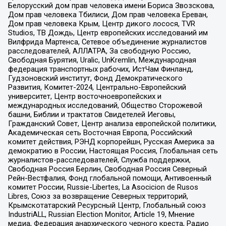
Белорусский дом прав человека имени Бориса Звозскова,
Дом прав человека Тбилиси, Дом прав человека Ереван,
Дом прав человека Крым, Центр дикого лосося, TVR
Studios, ТВ Дождь, Центр европейских исследований им
Вилфрида Мартенса, Сетевое объединение журналистов
расследователей, АЛЛАТРА, За свободную Россию,
Свободная Бурятия, Uralic, UnKremlin, Международная
федерация транспортных рабочих, ИстЧам Финланд,
Гудзоновский институт, Фонд Демократического
Развития, Комитет-2024, Центрально-Европейский
университет, Центр восточноевропейских и
международных исследований, Общество Сторожевой
башни, Библии и трактатов Свидетелей Иеговы,
Гражданский Совет, Центр анализа европейской политики,
Академическая сеть Восточная Европа, Российский
комитет действия, РЭНД корпорейшн, Русская Америка за
демократию в России, Настоящая Россия, Глобальная сеть
журналистов-расследователей, Служба поддержки,
Свободная Россия Берлин, Свободная Россия Северный
Рейн-Вестфалия, Фонд глобальной помощи, Антивоенный
комитет России, Russie-Libertes, La Asocicion de Rusos
Libres, Союз за возвращение Северных территорий,
Крымскотатарский Ресурсный Центр, Глобальный союз
IndustriALL, Russian Election Monitor, Article 19, Мнение
медиа, Федерация анархического черного креста, Радио