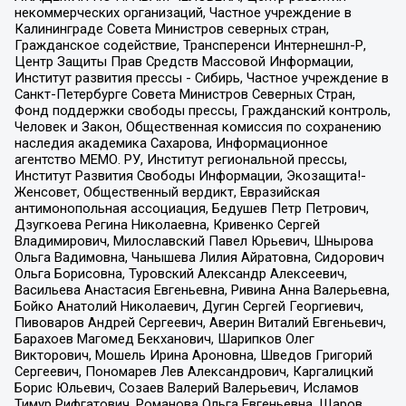
некоммерческих организаций, Частное учреждение в
Калининграде Совета Министров северных стран,
Гражданское содействие, Трансперенси Интернешнл-Р,
Центр Защиты Прав Средств Массовой Информации,
Институт развития прессы - Сибирь, Частное учреждение в
Санкт-Петербурге Совета Министров Северных Стран,
Фонд поддержки свободы прессы, Гражданский контроль,
Человек и Закон, Общественная комиссия по сохранению
наследия академика Сахарова, Информационное
агентство МЕМО. РУ, Институт региональной прессы,
Институт Развития Свободы Информации, Экозащита!-
Женсовет, Общественный вердикт, Евразийская
антимонопольная ассоциация, Бедушев Петр Петрович,
Дзугкоева Регина Николаевна, Кривенко Сергей
Владимирович, Милославский Павел Юрьевич, Шнырова
Ольга Вадимовна, Чанышева Лилия Айратовна, Сидорович
Ольга Борисовна, Туровский Александр Алексеевич,
Васильева Анастасия Евгеньевна, Ривина Анна Валерьевна,
Бойко Анатолий Николаевич, Дугин Сергей Георгиевич,
Пивоваров Андрей Сергеевич, Аверин Виталий Евгеньевич,
Барахоев Магомед Бекханович, Шарипков Олег
Викторович, Мошель Ирина Ароновна, Шведов Григорий
Сергеевич, Пономарев Лев Александрович, Каргалицкий
Борис Юльевич, Созаев Валерий Валерьевич, Исламов
Тимур Рифгатович, Романова Ольга Евгеньевна, Щаров