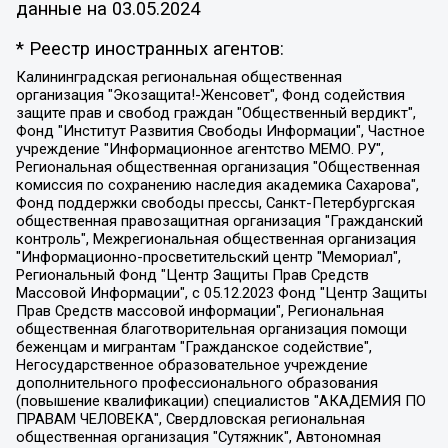
данные на
03.05.2024
* Реестр иностранных агентов:
Калининградская региональная общественная организация "Экозащита!-Женсовет", Фонд содействия защите прав и свобод граждан "Общественный вердикт", Фонд "Институт Развития Свободы Информации", Частное учреждение "Информационное агентство МЕМО. РУ", Региональная общественная организация "Общественная комиссия по сохранению наследия академика Сахарова", Фонд поддержки свободы прессы, Санкт-Петербургская общественная правозащитная организация "Гражданский контроль", Межрегиональная общественная организация "Информационно-просветительский центр "Мемориал", Региональный Фонд "Центр Защиты Прав Средств Массовой Информации", с 05.12.2023 Фонд "Центр Защиты Прав Средств массовой информации", Региональная общественная благотворительная организация помощи беженцам и мигрантам "Гражданское содействие", Негосударственное образовательное учреждение дополнительного профессионального образования (повышение квалификации) специалистов "АКАДЕМИЯ ПО ПРАВАМ ЧЕЛОВЕКА", Свердловская региональная общественная организация "Сутяжник", Автономная некоммерческая организация "Центр независимых социологических исследований", Союз общественных объединений "Российский исследовательский центр по правам человека", Региональное общественное учреждение научно-информационный центр "МЕМОРИАЛ", Некоммерческая организация "Фонд защиты гласности", Автономная некоммерческая организация "Институт прав человека", Городская общественная организация "Екатеринбургское общество "МЕМОРИАЛ", Городская общественная организация "Рязанское историко-просветительское и правозащитное общество "Мемориал" (Рязанский Мемориал), Челябинский региональный орган общественной самодеятельности – женское общественное объединение "Женщины Евразии", Челябинский региональный орган общественной самодеятельности "Уральская правозащитная группа", Фонд содействия защите здоровья и социальной справедливости имени Андрея Рылькова, Автономная Некоммерческая Организация "Аналитический Центр Юрия Левады", Автономная некоммерческая организация социальной поддержки населения "Проект Апрель", Региональная общественная организация помощи женщинам и детям, находящимся в кризисной ситуации "Информационно-методический центр "Анна", Фонд содействия развитию массовых коммуникаций и правовому просвещению "Так-так-Так", Фонд содействия устойчивому развитию "Серебряная тайга", Свердловский региональный общественный фонд социальных проектов "Новое время", "Idel.Реалии", Кавказ.Реалии, Крым.Реалии, Телеканал Настоящее Время, Татаро-башкирская служба Радио Свобода (Azatliq Radiosi), Радио Свободная Европа/Радио Свобода (PCE/PC), "Сибирь.Реалии", "Фактограф", Благотворительный фонд помощи осужденным и их семьям, Автономная некоммерческая организация "Институт глобализации и социальных движений", Фонд "В защиту прав заключенных", Частное учреждение "Центр поддержки и содействия развитию средств массовой информации", Пензенский региональный общественный благотворительный фонд "Гражданский союз", "Север.Реалии", Некоммерческая организация Фонд "Правовая инициатива", Общество с ограниченной ответственностью "Радио Свободная Европа/Радио Свобода", Чешское информационное агентство "MEDIUM-ORIENT", Красноярская региональная общественная организация "Мы против СПИДа", Камалягин Денис Николаевич, Маркелов Сергей Евгеньевич, Пономарев Лев Александрович, Савицкая Людмила Алексеевна, Автономная некоммерческая организация "Центр по работе с проблемой насилия "НАСИЛИЮ.НЕТ", Межрегиональный профессиональный союз работников здравоохранения "Альянс врачей", Юридическое лицо, зарегистрированное в Латвийской Республике, SIA "Medusa Project" (регистрационный номер 40103797863, дата регистрации 10.06.2014), Некоммерческая организация "Фонд по борьбе с коррупцией", Автономная некоммерческая организация "Институт права и публичной политики", Баданин Роман Сергеевич, Гликин Максим Александрович, Железнова Мария Михайловна, Лукьянова Юлия Сергеевна, Маетная Елизавета Витальевна, Маняхин Петр Борисович, Чуракова Ольга Владимировна, Ярош Юлия Петровна, Юридическое лицо "The Insider SIA", зарегистрированное в Риге, Латвийская Республика (дата регистрации 26.06.2015), являющееся администратором доменного имени интернет-издания "The Insider SIA", https://theins.ru, Постернак Алексей Евгеньевич, Рубин Михаил Аркадьевич, Анин Роман Александрович, Юридическое лицо Istories fonds, зарегистрированное в Латвийской Республике (регистрационный номер 50008295751, дата регистрации 24.02.2020), Великовский Дмитрий Александрович, Долинина Ирина Николаевна, Мароховская Алеся Алексеевна, Шлейнов Роман Юрьевич, Шмагун Олеся Валентиновна, Общество с ограниченной ответственностью "Альтаир 2021", Общество с ограниченной ответственностью "Вега 2021", Общество с ограниченной ответственностью "Главный редактор 2021", Общество с ограниченной ответственностью "Ромашки монолит", Важенков Артем Валерьевич, Ивановская областная общественная организация "Центр гендерных исследований", Гурман Юрий Альбертович, Медиапроект "ОВД-Инфо", Егоров Владимир Владимирович, Жилинский Владимир Александрович, Общество с ограниченной ответственностью "ЗП", Иванова София Юрьевна, Карезина Инна Павловна, Кильтау Екатерина Викторовна, Петров Алексей Викторович, Пискунов Сергей Евгеньевич, Смирнов Сергей Сергеевич, Тихонов Михаил Сергеевич, Общество с ограниченной ответственностью "ЖУРНАЛИСТ-ИНОСТРАННЫЙ АГЕНТ", Арапова Галина Юрьевна, Вольтская Татьяна Анатольевна, Американская компания "Mason G.E.S. Anonymous Foundation" (США), являющаяся владельцем интернет-издания https://mnews.world/, Компания "Stichting Bellingcat", зарегистрированная в Нидерландах (дата регистрации 11.07.2018), Захаров Андрей Вячеславович, Клепиковская Екатерина Дмитриевна, Общество с ограниченной ответственностью "МЕМО", Перл Роман Александрович, Симонов Евгений Алексеевич, Соловьева Елена Анатольевна, Сотников Даниил Владимирович, Сурначева Елизавета Дмитриевна, Автономная некоммерческая организация по защите прав человека и информированию населения "Якутия – Наше Мнение", Общество с ограниченной ответственностью "Москоу диджитал медиа", с 26.01.2023 Общество с ограниченной ответственностью "Чайка Белые сады", Ветошкина Валерия Валерьевна, Заговора Максим Александрович, Межрегиональное общественное движение "Российская ЛГБТ - сеть", Оленичев Максим Владимирович, Павлов Иван Юрьевич, Скворцова Елена Сергеевна, Общество с ограниченной ответственностью "Как бы инагент", Кочетков Игорь Викторович, Общество с ограниченной ответственностью "Честные выборы", Еланчик Олег Александрович, Общество с ограниченной ответственностью "Нобелевский призыв", Гималова Регина Эмилевна, Григорьев Андрей Валерьевич, Григорьева Алина Александровна, Ассоциация по содействию защите прав призывников, альтернативнослужащих и военнослужащих "Правозащитная группа "Гражданин.Армия.Право", Хисамова Регина Фаритовна, Автономная некоммерческая организация по реализации социально-правовых программ "Лилит", Дальневосточное общественное движение "Маяк", Санкт-Петербургская ЛГБТ-инициативная группа "Выход", Инициативная группа ЛГБТ+ "Реверс", Алексеев Андрей Викторович, Бекбулатова Таисия Львовна, Беляев Иван Михайлович, Владыкина Елена Сергеевна, Гельман Марат Александрович, Никульшина Вероника Юрьевна, Толоконникова Надежда Андреевна, Шендерович Виктор Анатольевич, Общество с ограниченной ответственностью "Данное сообщение", Общество с ограниченной ответственностью Издательский дом "Новая глава", Айнбиндер Александра Александровна, Московский комьюнити-центр для ЛГБТ+инициатив, Благотворительный фонд развития филантропии, Deutsche Welle (Германия, Kurt-Schumacher-Strasse 3, 53113 Bonn), Борзунова Мария Михайловна, Воробьев Виктор Викторович, Голубева Анна Львовна, Константинова Алла Михайловна, Малкова Ирина Владимировна, Мурадов Мурад Абдулгалимович, Осетинская Елизавета Николаевна, Понасенков Евгений Николаевич, Ганапольский Матвей Юрьевич, Киселев Евгений Алексеевич, Борухович Ирина Григорьевна, Дремин Иван Тимофеевич, Дубровский Дмитрий Викторович, Красноярская региональная общественная организация поддержки и развития альтернативных образовательных технологий и межкультурных коммуникаций "ИНТЕРРА", Маяковская Екатерина Алексеевна, Фейгин Марк Захарович, Филимонов Андрей Викторович, Дзугкоева Регина Николаевна, Доброхотов Роман Александрович, Дудь Юрий Александрович, Елкин Сергей Владимирович, Кругликов Кирилл Игоревич, Сабунаева Мария Леонидовна, Семенов Алексей Владимирович, Шаинян Карен Багратович, Шульман Екатерина Михайловна, Асафьев Артур Валерьевич, Вахштайн Виктор Семенович, Венедиктов Алексей Алексеевич, Лушникова Екатерина Евгеньевна, Волков Леонид Михайлович, Невзоров Александр Глебович, Пархоменко Сергей Борисович, Сироткин Ярослав Николаевич, Кара-Мурза Владимир Владимирович, Баранова Наталья Владимировна, Гозман Леонид Яковлевич, Кагарлицкий Борис Юльевич, Климарев Михаил Валерьевич, Милов Владимир Станиславович, Автономная некоммерческая организация Краснодарский центр современного искусства "Типография", Моргенштерн Алишер Тагирович, Соболь Любовь Эдуардовна, Общество с ограниченной ответственностью "ЛИЗА НОРМ", Каспаров Гарри Кимович, Ходорковский Михаил Борисович, Общество с ограниченной ответственностью "Апрельские тезисы", Данилович Ирина Брониславовна, Кашин Олег Владимирович, Петров Николай Владимирович, Пивоваров Алексей Владимирович, Соколов Михаил Владимирович, Цветкова Юлия Владимировна, Чичваркин Евгений Александрович, Комитет против пыток/Команда против пыток, Общество с ограниченной ответственностью "Первый научный", Общество с ограниченной ответственностью "Вертолет и ко", Белоцерковская Вероника Борисовна, Кац Максим Евгеньевич, Лазарева Татьяна Юрьевна, Шаведдинов Руслан Табризович, Яшин Илья Валерьевич, Общество с ограниченной ответственностью "Иноагент ААВ", Алешковский Дмитрий Петрович, Альбац Евгения Марковна, Быков Дмитрий Львович, Галямина Юлия Евгеньевна, Лойко Сергей Леонидович, Мартынов Кирилл Константинович, Медведев Сергей Александрович, Крашенинников Федор Геннадиевич, Гордеева Катерина Вл