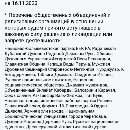
на
16.11.2023
* Перечень общественных объединений и
религиозных организаций в отношении
которых судом принято вступившее в
законную силу решение о ликвидации или
запрете деятельности:
Национал-большевистская партия, ВЕК РА, Рада земли
Кубанской Духовно Родовой Державы Русь, Община
Духовного Управления Асгардской Веси Беловодья,
Славянская Община Капища Веды Перуна, Мужская
Духовная Семинария Староверов-Инглингов, Нурджулар, К
Богодержавию, Таблиги Джамаат, Свидетели Иеговы,
Русское национальное единство, Национал-
социалистическое общество, Джамаат мувахидов,
Объединенный Вилайат Кабарды, Балкарии и Карачая,
Союз славян, Ат-Такфир Валь-Хиджра, Пит Буль,
Национал-социалистическая рабочая партия России,
Славянский союз, Формат-18, Благородный Орден
Дьявола, Армия воли народа, Национальная
Социалистическая Инициатива города Череповца,
Духовно-Родовая Держава Русь, Русское национальное
единство, Древнерусской Инглистической церкви