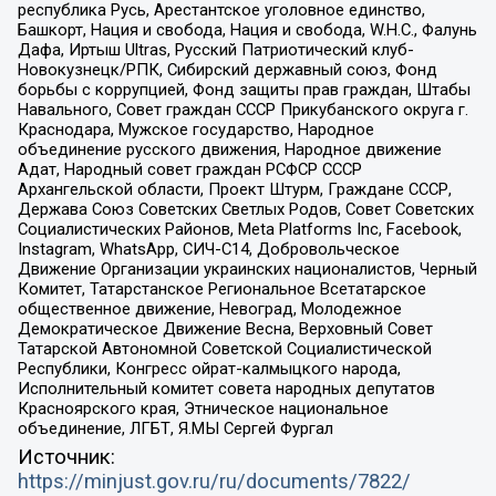
республика Русь, Арестантское уголовное единство,
Башкорт, Нация и свобода, Нация и свобода, W.H.С., Фалунь
Дафа, Иртыш Ultras, Русский Патриотический клуб-
Новокузнецк/РПК, Сибирский державный союз, Фонд
борьбы с коррупцией, Фонд защиты прав граждан, Штабы
Навального, Совет граждан СССР Прикубанского округа г.
Краснодара, Мужское государство, Народное
объединение русского движения, Народное движение
Адат, Народный совет граждан РСФСР СССР
Архангельской области, Проект Штурм, Граждане СССР,
Держава Союз Советских Светлых Родов, Совет Советских
Социалистических Районов, Meta Platforms Inc, Facebook,
Instagram, WhatsApp, СИЧ-С14, Добровольческое
Движение Организации украинских националистов, Черный
Комитет, Татарстанское Региональное Всетатарское
общественное движение, Невоград, Молодежное
Демократическое Движение Весна, Верховный Совет
Татарской Автономной Советской Социалистической
Республики, Конгресс ойрат-калмыцкого народа,
Исполнительный комитет совета народных депутатов
Красноярского края, Этническое национальное
объединение, ЛГБТ, Я.МЫ Сергей Фургал
Источник:
https://minjust.gov.ru/ru/documents/7822/