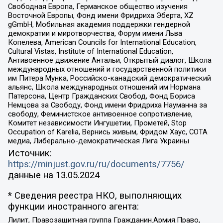
Свободная Европа, Германское общество изучения
Восточной Европы, Фонд имени Фридриха Эберта, XZ
gGmbH, Мобильная академия поддержки гендерной
демократии и миротворчества, Форум имени Льва
Копелева, American Councils for International Education,
Cultural Vistas, Institute of International Education,
Антивоенное движение Антальи, Открытый диалог, Школа
международных отношений и государственной политики
им Питера Мунка, Российско-канадский демократический
альянс, Школа международных отношений им Нормана
Патерсона, Центр Гражданских Свобод, Фонд Бориса
Немцова за Свободу, Фонд имени Фридриха Науманна за
свободу, Феминистское антивоенное сопротивление,
Комитет независимости Ингушетии, Прометей, Stop
Occupation of Karelia, Вернись живым, Фридом Хаус, СОТА
медиа, Либерально-демократическая Лига Украины
Источник:
https://minjust.gov.ru/ru/documents/7756/
данные на
13.05.2024
* Сведения реестра НКО, выполняющих
функции иностранного агента:
Лилит, Правозащитная группа Гражданин.Армия.Право,