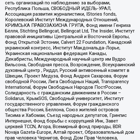
сеть организаций по наблюдению за выборами,
Республика Польша, СВОБОДНЫЙ ИДЕЛЬ-УРАЛ,
Ассоциация развития журналистики, IStories fonds,
Королевский Институт Международных Отношений,
КРИМСЬКА ПРАВОЗАХИСНА ГРУПА, Фонд имени Генриха
Бёлля, Stichting Bellingcat, Bellingcat Ltd, The Insider, Институт
правовой инициативы Центральной и Восточной Европы,
Фонд Открытой Эстонии, Calvert 22 Foundation, Канадский
украинский конгресс, Институт Макдональда-Лорье,
Украинская национальная федерация Канады,
Декабристы, Международный научный центр им Вудро
Вильсона, Свободная пресса, Возрождение, Всеукраинский
духовный центр , Риддл, Русский антивоенный комитет в
Швеции, Проект Медуза, Фонд Андрея Сахарова, Форум
свободной России, Лига Свободных Наций, Transparеncy
International, Форум Свободных Народов ПостРоссии,
Солидарность с гражданским движением в России –
Solidarus, КрымSOS, Свободный университет, Институт
государственного управления, Форум гражданского
общества Россия, Беллона, Союз жителей островов
Тисима и Хабомаи, Съезд народных депутатов, Гринпис
Интернешнл, Фонд борьбы с коррупцией Инк, Завет
церквей TCCN, Агора, Всемирный фонд природы, BDR
Novaja Gazeta-Europe, Алтай проект, Образовательный дом
прав человека Чернигов, Фонд Дом Прав Человека,