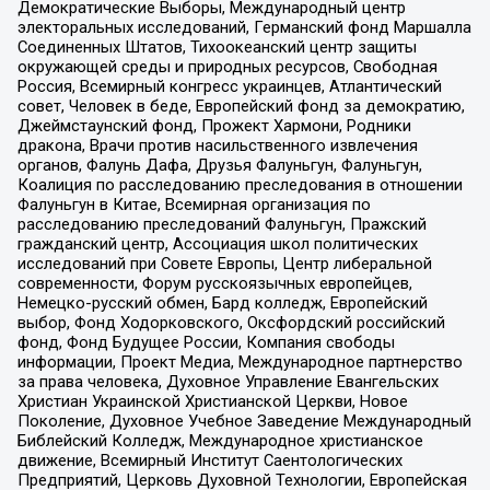
Демократические Выборы, Международный центр
электоральных исследований, Германский фонд Маршалла
Соединенных Штатов, Тихоокеанский центр защиты
окружающей среды и природных ресурсов, Свободная
Россия, Всемирный конгресс украинцев, Атлантический
совет, Человек в беде, Европейский фонд за демократию,
Джеймстаунский фонд, Прожект Хармони, Родники
дракона, Врачи против насильственного извлечения
органов, Фалунь Дафа, Друзья Фалуньгун, Фалуньгун,
Коалиция по расследованию преследования в отношении
Фалуньгун в Китае, Всемирная организация по
расследованию преследований Фалуньгун, Пражский
гражданский центр, Ассоциация школ политических
исследований при Совете Европы, Центр либеральной
современности, Форум русскоязычных европейцев,
Немецко-русский обмен, Бард колледж, Европейский
выбор, Фонд Ходорковского, Оксфордский российский
фонд, Фонд Будущее России, Компания свободы
информации, Проект Медиа, Международное партнерство
за права человека, Духовное Управление Евангельских
Христиан Украинской Христианской Церкви, Новое
Поколение, Духовное Учебное Заведение Международный
Библейский Колледж, Международное христианское
движение, Всемирный Институт Саентологических
Предприятий, Церковь Духовной Технологии, Европейская