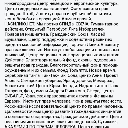
Нижегородский центр немецкой и европейской культуры,
Центр гендерных исследований, Фонд защиты прав
граждан Штаб, Институт права и публичной политики,
Фонд борьбы с коррупцией, Альянс врачей,
НАСИЛИЮ.НЕТ, Мы против СПИДа, СВЕЧА, Гуманитарное
действие, Открытый Петербург, Лига Избирателей,
Правовая инициатива, Гражданский Союз, Хасдей
Ерушалаим, Центр поддержки и содействия развитию
средств массовой информации, Горячая Линия, В защиту
прав заключенных, Институт глобализации и социальных
движений, Центр социально-информационных инициатив
Действие, Благотворительный фонд охраны здоровья и
защиты прав граждан, Благотворительный фонд помощи
осужденным и их семьям, Фонд Тольятти, Новое время,
Серебряная тайга, Так-Так-Так, Сова, центр Анна, Проект
Апрель, Самарская губерния, Эра здоровья, Мемориал,
Аналитический Центр Юрия Левады, Издательство Парк
Гагарина, Фонд имени Андрея Рылькова, Сфера, Центр
СИБАЛЬТ, Уральская правозащитная группа, Женщины
Евразии, Институт прав человека, Фонд защиты гласности,
Российский исследовательский центр по правам человека,
Дальневосточный центр развития гражданских инициатив
и социального партнерства, Гражданское действие, Центр
независимых социологических исследований, Сутяжник,
АКАДЕМИЯ ПО ПРАВАМ ЧЕЛОВЕКА, Центр развития