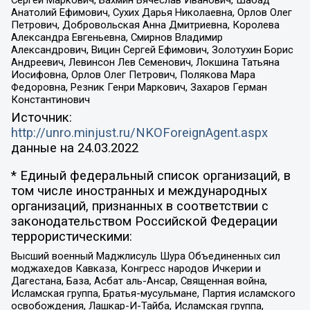
Сергей Маркович, Бахмин Вячеслав Иванович, Шабад
Анатолий Ефимович, Сухих Дарья Николаевна, Орлов Олег
Петрович, Добровольская Анна Дмитриевна, Королева
Александра Евгеньевна, Смирнов Владимир
Александрович, Вицин Сергей Ефимович, Золотухин Борис
Андреевич, Левинсон Лев Семенович, Локшина Татьяна
Иосифовна, Орлов Олег Петрович, Полякова Мара
Федоровна, Резник Генри Маркович, Захаров Герман
Константинович
Источник:
http://unro.minjust.ru/NKOForeignAgent.aspx
данные на
24.03.2022
* Единый федеральный список организаций, в
том числе иностранных и международных
организаций, признанных в соответствии с
законодательством Российской Федерации
террористическими:
Высший военный Маджлисуль Шура Объединенных сил
моджахедов Кавказа, Конгресс народов Ичкерии и
Дагестана, База, Асбат аль-Ансар, Священная война,
Исламская группа, Братья-мусульмане, Партия исламского
освобождения, Лашкар-И-Тайба, Исламская группа,