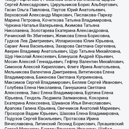
Сергей Алексадрович, Цирульников Борис Альбертович,
Гасан Ольга Павловна, Паутов Юрий Анатольевич,
Верховский Александр Маркович, Пислакова-Паркер
Марина Петровна, Кочеткова Татьяна Владимировна,
Чуркина Наталья Валерьевна, Акимова Татьяна
Николаевна, Золотарева Екатерина Александровна,
Рачинский Ян Збигневич, Жемкова Елена Борисовна,
Гудков Лев Дмитриевич, Илларионова Юлия Юрьевна,
Саранг Анна Васильевна, Захарова Светлана Сергеевна,
Аверин Владимир Анатольевич, Щур Татьяна Михайловна,
Щур Николай Алексеевич, Блинушов Андрей Юрьевич,
Мосин Алексей Геннадьевич, Гефтер Валентин Михайлович,
Симонов Алексей Кириллович, Флиге Ирина Анатольевна,
Мельникова Валентина Дмитриевна, Вититинова Елена
Владимировна, Баженова Светлана Куприяновна,
Максимов Сергей Владимирович, Беляев Сергей Иванович,
Голубева Елена Николаевна, Ганнушкина Светлана
Алексеевна, Закс Елена Владимировна, Буртина Елена
Юрьевна, Гендель Людмила Залмановна, Кокорина
Екатерина Алексеевна, Шуманов Илья Вячеславович,
Арапова Галина Юрьевна, Свечников Анатолий Мариевич,
Прохоров Вадим Юрьевич, Шахова Елена Владимировна,
Подузов Сергей Васильевич, Протасова Ирина
Вячеславовна, Литинский Леонид Борисович, Лукашевский