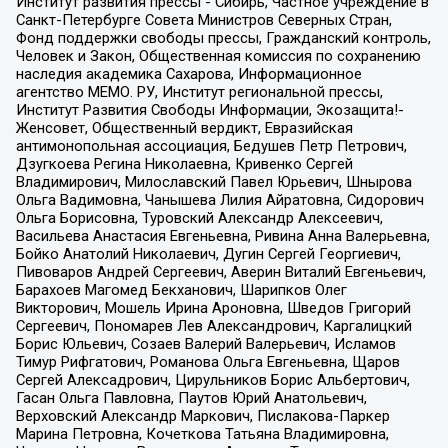
Институт развития прессы - Сибирь, Частное учреждение в
Санкт-Петербурге Совета Министров Северных Стран,
Фонд поддержки свободы прессы, Гражданский контроль,
Человек и Закон, Общественная комиссия по сохранению
наследия академика Сахарова, Информационное
агентство МЕМО. РУ, Институт региональной прессы,
Институт Развития Свободы Информации, Экозащита!-
Женсовет, Общественный вердикт, Евразийская
антимонопольная ассоциация, Бедушев Петр Петрович,
Дзугкоева Регина Николаевна, Кривенко Сергей
Владимирович, Милославский Павел Юрьевич, Шнырова
Ольга Вадимовна, Чанышева Лилия Айратовна, Сидорович
Ольга Борисовна, Туровский Александр Алексеевич,
Васильева Анастасия Евгеньевна, Ривина Анна Валерьевна,
Бойко Анатолий Николаевич, Дугин Сергей Георгиевич,
Пивоваров Андрей Сергеевич, Аверин Виталий Евгеньевич,
Барахоев Магомед Бекханович, Шарипков Олег
Викторович, Мошель Ирина Ароновна, Шведов Григорий
Сергеевич, Пономарев Лев Александрович, Каргалицкий
Борис Юльевич, Созаев Валерий Валерьевич, Исламов
Тимур Рифгатович, Романова Ольга Евгеньевна, Щаров
Сергей Алексадрович, Цирульников Борис Альбертович,
Гасан Ольга Павловна, Паутов Юрий Анатольевич,
Верховский Александр Маркович, Пислакова-Паркер
Марина Петровна, Кочеткова Татьяна Владимировна,