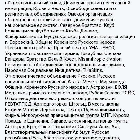
общенациональный союз, Движение против нелегальной
иммиграции, Кровь и Честь, О свободе совести и о
религиозных объединениях, Омская организация
общественного политического движения Русское
национальное единство, Северное Братство, Клуб
Болельщиков Футбольного Клуба Динамо,
Файзрахманисты, Мусульманская религиозная организация
п. Боровский, Община Коренного Русского народа
Щелковского района, Правый сектор, УНА - УНСО,
Украинская повстанческая армия, Тризуб им. Степана
Бандеры, Братство, Белый Крест, Misanthropic division,
Религиозное объединение последователей инглиизма,
Народная Социальная Инициатива, TulaSkins,
Этнополитическое объединение Русские, Русское
национальное объединение Атака, Мечеть Мирмамеда,
Община Коренного Русского народа г. Астрахани, ВОЛЯ,
Меджлис крымскотатарского народа, Рубеж Севера, ТОЙС,
О противодействии экстремистской деятельности,
РЕВТАТПОД, Артподготовка, Штольц, В честь иконы
Божией Матери Державная, Сектор 16, Независимость,
Фирма, Молодежная правозащитная группа МПГ, Курсом
Правды и Единения, Каракольская инициативная группа,
Автоград Крю, Союз Славянских Сил Руси, Алля-Аят,
Благотворительный пансионат Ак Умут, Русская
республика Русь, Арестантское уголовное единство,