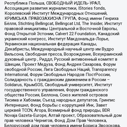
Республика Польша, СВОБОДНЫЙ ИДЕЛЬ-УРАЛ,
Ассоциация развития журналистики, IStories fonds,
Королевский Институт Международных Отношений,
КРИМСЬКА ПРАВОЗАХИСНА ГРУПА, Фонд имени Генриха
Бёлля, Stichting Bellingcat, Bellingcat Ltd, The Insider, Институт
правовой инициативы Центральной и Восточной Европы,
Фонд Открытой Эстонии, Calvert 22 Foundation, Канадский
украинский конгресс, Институт Макдональда-Лорье,
Украинская национальная федерация Канады,
Декабристы, Международный научный центр им Вудро
Вильсона, Свободная пресса, Возрождение, Всеукраинский
духовный центр , Риддл, Русский антивоенный комитет в
Швеции, Проект Медуза, Фонд Андрея Сахарова, Форум
свободной России, Лига Свободных Наций, Transparеncy
International, Форум Свободных Народов ПостРоссии,
Солидарность с гражданским движением в России –
Solidarus, КрымSOS, Свободный университет, Институт
государственного управления, Форум гражданского
общества Россия, Беллона, Союз жителей островов
Тисима и Хабомаи, Съезд народных депутатов, Гринпис
Интернешнл, Фонд борьбы с коррупцией Инк, Завет
церквей TCCN, Агора, Всемирный фонд природы, BDR
Novaja Gazeta-Europe, Алтай проект, Образовательный дом
прав человека Чернигов, Фонд Дом Прав Человека,
Белорусский дом прав человека имени Бориса Звозскова,