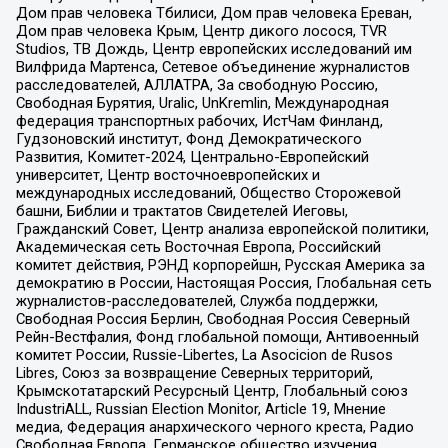
Дом прав человека Тбилиси, Дом прав человека Ереван,
Дом прав человека Крым, Центр дикого лосося, TVR
Studios, ТВ Дождь, Центр европейских исследований им
Вилфрида Мартенса, Сетевое объединение журналистов
расследователей, АЛЛАТРА, За свободную Россию,
Свободная Бурятия, Uralic, UnKremlin, Международная
федерация транспортных рабочих, ИстЧам Финланд,
Гудзоновский институт, Фонд Демократического
Развития, Комитет-2024, Центрально-Европейский
университет, Центр восточноевропейских и
международных исследований, Общество Сторожевой
башни, Библии и трактатов Свидетелей Иеговы,
Гражданский Совет, Центр анализа европейской политики,
Академическая сеть Восточная Европа, Российский
комитет действия, РЭНД корпорейшн, Русская Америка за
демократию в России, Настоящая Россия, Глобальная сеть
журналистов-расследователей, Служба поддержки,
Свободная Россия Берлин, Свободная Россия Северный
Рейн-Вестфалия, Фонд глобальной помощи, Антивоенный
комитет России, Russie-Libertes, La Asocicion de Rusos
Libres, Союз за возвращение Северных территорий,
Крымскотатарский Ресурсный Центр, Глобальный союз
IndustriALL, Russian Election Monitor, Article 19, Мнение
медиа, Федерация анархического черного креста, Радио
Свободная Европа, Германское общество изучения