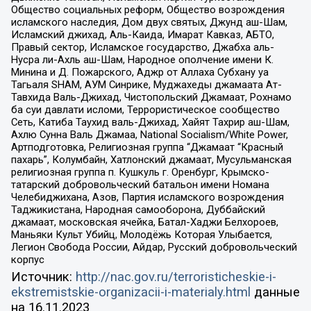
Общество социальных реформ, Общество возрождения
исламского наследия, Дом двух святых, Джунд аш-Шам,
Исламский джихад, Аль-Каида, Имарат Кавказ, АБТО,
Правый сектор, Исламское государство, Джабха аль-
Нусра ли-Ахль аш-Шам, Народное ополчение имени К.
Минина и Д. Пожарского, Аджр от Аллаха Субхану уа
Тагьаля SHAM, АУМ Синрике, Муджахеды джамаата Ат-
Тавхида Валь-Джихад, Чистопольский Джамаат, Рохнамо
ба суи давлати исломи, Террористическое сообщество
Сеть, Катиба Таухид валь-Джихад, Хайят Тахрир аш-Шам,
Ахлю Сунна Валь Джамаа, National Socialism/White Power,
Артподготовка, Религиозная группа “Джамаат “Красный
пахарь”, Колумбайн, Хатлонский джамаат, Мусульманская
религиозная группа п. Кушкуль г. Оренбург, Крымско-
татарский добровольческий батальон имени Номана
Челебиджихана, Азов, Партия исламского возрождения
Таджикистана, Народная самооборона, Дуббайский
джамаат, московская ячейка, Батал-Хаджи Белхороев,
Маньяки Культ Убийц, Молодёжь Которая Улыбается,
Легион Свобода России, Айдар, Русский добровольческий
корпус
Источник:
http://nac.gov.ru/terroristicheskie-i-
ekstremistskie-organizacii-i-materialy.html
данные
на
16.11.2023