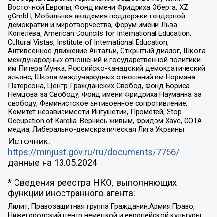
Восточной Европы, Фонд имени Фридриха Эберта, XZ
gGmbH, Мобильная академия поддержки гендерной
демократии и миротворчества, Форум имени Льва
Копелева, American Councils for International Education,
Cultural Vistas, Institute of International Education,
Антивоенное движение Антальи, Открытый диалог, Школа
международных отношений и государственной политики
им Питера Мунка, Российско-канадский демократический
альянс, Школа международных отношений им Нормана
Патерсона, Центр Гражданских Свобод, Фонд Бориса
Немцова за Свободу, Фонд имени Фридриха Науманна за
свободу, Феминистское антивоенное сопротивление,
Комитет независимости Ингушетии, Прометей, Stop
Occupation of Karelia, Вернись живым, Фридом Хаус, СОТА
медиа, Либерально-демократическая Лига Украины
Источник:
https://minjust.gov.ru/ru/documents/7756/
данные на
13.05.2024
* Сведения реестра НКО, выполняющих
функции иностранного агента:
Лилит, Правозащитная группа Гражданин.Армия.Право,
Нижегородский центр немецкой и европейской культуры,