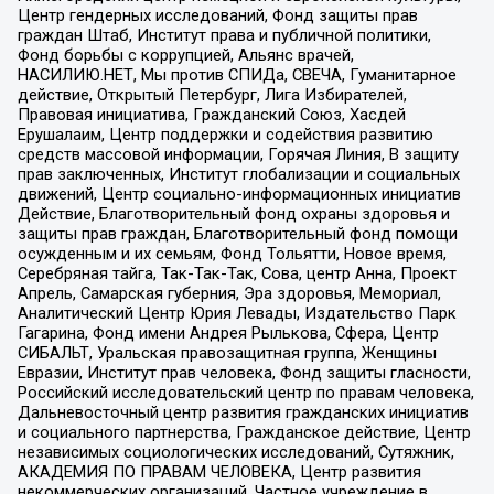
Центр гендерных исследований, Фонд защиты прав
граждан Штаб, Институт права и публичной политики,
Фонд борьбы с коррупцией, Альянс врачей,
НАСИЛИЮ.НЕТ, Мы против СПИДа, СВЕЧА, Гуманитарное
действие, Открытый Петербург, Лига Избирателей,
Правовая инициатива, Гражданский Союз, Хасдей
Ерушалаим, Центр поддержки и содействия развитию
средств массовой информации, Горячая Линия, В защиту
прав заключенных, Институт глобализации и социальных
движений, Центр социально-информационных инициатив
Действие, Благотворительный фонд охраны здоровья и
защиты прав граждан, Благотворительный фонд помощи
осужденным и их семьям, Фонд Тольятти, Новое время,
Серебряная тайга, Так-Так-Так, Сова, центр Анна, Проект
Апрель, Самарская губерния, Эра здоровья, Мемориал,
Аналитический Центр Юрия Левады, Издательство Парк
Гагарина, Фонд имени Андрея Рылькова, Сфера, Центр
СИБАЛЬТ, Уральская правозащитная группа, Женщины
Евразии, Институт прав человека, Фонд защиты гласности,
Российский исследовательский центр по правам человека,
Дальневосточный центр развития гражданских инициатив
и социального партнерства, Гражданское действие, Центр
независимых социологических исследований, Сутяжник,
АКАДЕМИЯ ПО ПРАВАМ ЧЕЛОВЕКА, Центр развития
некоммерческих организаций, Частное учреждение в