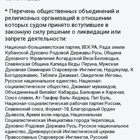
* Перечень общественных объединений и
религиозных организаций в отношении
которых судом принято вступившее в
законную силу решение о ликвидации или
запрете деятельности:
Национал-большевистская партия, ВЕК РА, Рада земли
Кубанской Духовно Родовой Державы Русь, Община
Духовного Управления Асгардской Веси Беловодья,
Славянская Община Капища Веды Перуна, Мужская
Духовная Семинария Староверов-Инглингов, Нурджулар, К
Богодержавию, Таблиги Джамаат, Свидетели Иеговы,
Русское национальное единство, Национал-
социалистическое общество, Джамаат мувахидов,
Объединенный Вилайат Кабарды, Балкарии и Карачая,
Союз славян, Ат-Такфир Валь-Хиджра, Пит Буль,
Национал-социалистическая рабочая партия России,
Славянский союз, Формат-18, Благородный Орден
Дьявола, Армия воли народа, Национальная
Социалистическая Инициатива города Череповца,
Духовно-Родовая Держава Русь, Русское национальное
единство, Древнерусской Инглистической церкви
Православных Староверов-Инглингов, Русский