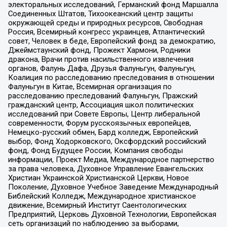
электоральных исследований, Германский фонд Маршалла
Соединенных Штатов, Тихоокеанский центр защиты
окружающей среды и природных ресурсов, Свободная
Россия, Всемирный конгресс украинцев, Атлантический
совет, Человек в беде, Европейский фонд за демократию,
Джеймстаунский фонд, Прожект Хармони, Родники
дракона, Врачи против насильственного извлечения
органов, Фалунь Дафа, Друзья Фалуньгун, Фалуньгун,
Коалиция по расследованию преследования в отношении
Фалуньгун в Китае, Всемирная организация по
расследованию преследований Фалуньгун, Пражский
гражданский центр, Ассоциация школ политических
исследований при Совете Европы, Центр либеральной
современности, Форум русскоязычных европейцев,
Немецко-русский обмен, Бард колледж, Европейский
выбор, Фонд Ходорковского, Оксфордский российский
фонд, Фонд Будущее России, Компания свободы
информации, Проект Медиа, Международное партнерство
за права человека, Духовное Управление Евангельских
Христиан Украинской Христианской Церкви, Новое
Поколение, Духовное Учебное Заведение Международный
Библейский Колледж, Международное христианское
движение, Всемирный Институт Саентологических
Предприятий, Церковь Духовной Технологии, Европейская
сеть организаций по наблюдению за выборами,