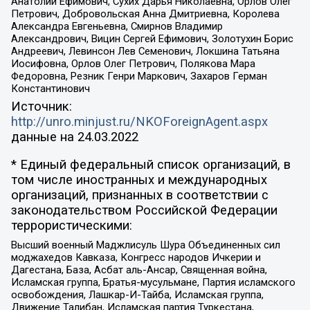
Анатолий Ефимович, Сухих Дарья Николаевна, Орлов Олег
Петрович, Добровольская Анна Дмитриевна, Королева
Александра Евгеньевна, Смирнов Владимир
Александрович, Вицин Сергей Ефимович, Золотухин Борис
Андреевич, Левинсон Лев Семенович, Локшина Татьяна
Иосифовна, Орлов Олег Петрович, Полякова Мара
Федоровна, Резник Генри Маркович, Захаров Герман
Константинович
Источник:
http://unro.minjust.ru/NKOForeignAgent.aspx
данные на
24.03.2022
* Единый федеральный список организаций, в
том числе иностранных и международных
организаций, признанных в соответствии с
законодательством Российской Федерации
террористическими:
Высший военный Маджлисуль Шура Объединенных сил
моджахедов Кавказа, Конгресс народов Ичкерии и
Дагестана, База, Асбат аль-Ансар, Священная война,
Исламская группа, Братья-мусульмане, Партия исламского
освобождения, Лашкар-И-Тайба, Исламская группа,
Движение Талибан, Исламская партия Туркестана,