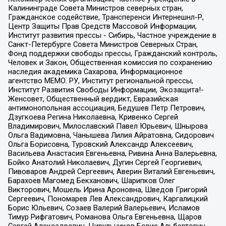
Калининграде Совета Министров северных стран,
Гражданское содействие, Трансперенси Интернешнл-Р,
Центр Защиты Прав Средств Массовой Информации,
Институт развития прессы - Сибирь, Частное учреждение в
Санкт-Петербурге Совета Министров Северных Стран,
Фонд поддержки свободы прессы, Гражданский контроль,
Человек и Закон, Общественная комиссия по сохранению
наследия академика Сахарова, Информационное
агентство МЕМО. РУ, Институт региональной прессы,
Институт Развития Свободы Информации, Экозащита!-
Женсовет, Общественный вердикт, Евразийская
антимонопольная ассоциация, Бедушев Петр Петрович,
Дзугкоева Регина Николаевна, Кривенко Сергей
Владимирович, Милославский Павел Юрьевич, Шнырова
Ольга Вадимовна, Чанышева Лилия Айратовна, Сидорович
Ольга Борисовна, Туровский Александр Алексеевич,
Васильева Анастасия Евгеньевна, Ривина Анна Валерьевна,
Бойко Анатолий Николаевич, Дугин Сергей Георгиевич,
Пивоваров Андрей Сергеевич, Аверин Виталий Евгеньевич,
Барахоев Магомед Бекханович, Шарипков Олег
Викторович, Мошель Ирина Ароновна, Шведов Григорий
Сергеевич, Пономарев Лев Александрович, Каргалицкий
Борис Юльевич, Созаев Валерий Валерьевич, Исламов
Тимур Рифгатович, Романова Ольга Евгеньевна, Щаров