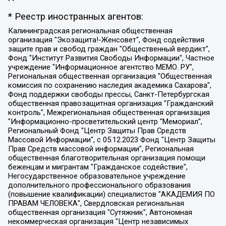
* Реестр иностранных агентов:
Калининградская региональная общественная организация "Экозащита!-Женсовет", Фонд содействия защите прав и свобод граждан "Общественный вердикт", Фонд "Институт Развития Свободы Информации", Частное учреждение "Информационное агентство МЕМО. РУ", Региональная общественная организация "Общественная комиссия по сохранению наследия академика Сахарова", Фонд поддержки свободы прессы, Санкт-Петербургская общественная правозащитная организация "Гражданский контроль", Межрегиональная общественная организация "Информационно-просветительский центр "Мемориал", Региональный Фонд "Центр Защиты Прав Средств Массовой Информации", с 05.12.2023 Фонд "Центр Защиты Прав Средств массовой информации", Региональная общественная благотворительная организация помощи беженцам и мигрантам "Гражданское содействие", Негосударственное образовательное учреждение дополнительного профессионального образования (повышение квалификации) специалистов "АКАДЕМИЯ ПО ПРАВАМ ЧЕЛОВЕКА", Свердловская региональная общественная организация "Сутяжник", Автономная некоммерческая организация "Центр независимых социологических исследований", Союз общественных объединений "Российский исследовательский центр по правам человека", Региональное общественное учреждение научно-информационный центр "МЕМОРИАЛ", Некоммерческая организация "Фонд защиты гласности", Автономная некоммерческая организация "Институт прав человека", Городская общественная организация "Екатеринбургское общество "МЕМОРИАЛ", Городская общественная организация "Рязанское историко-просветительское и правозащитное общество "Мемориал" (Рязанский Мемориал), Челябинский региональный орган общественной самодеятельности – женское общественное объединение "Женщины Евразии", Челябинский региональный орган общественной самодеятельности "Уральская правозащитная группа", Фонд содействия защите здоровья и социальной справедливости имени Андрея Рылькова, Автономная Некоммерческая Организация "Аналитический Центр Юрия Левады", Автономная некоммерческая организация социальной поддержки населения "Проект Апрель", Региональная общественная организация помощи женщинам и детям, находящимся в кризисной ситуации "Информационно-методический центр "Анна", Фонд содействия развитию массовых коммуникаций и правовому просвещению "Так-так-Так", Фонд содействия устойчивому развитию "Серебряная тайга", Свердловский региональный общественный фонд социальных проектов "Новое время", "Idel.Реалии", Кавказ.Реалии, Крым.Реалии, Телеканал Настоящее Время, Татаро-башкирская служба Радио Свобода (Azatliq Radiosi), Радио Свободная Европа/Радио Свобода (PCE/PC), "Сибирь.Реалии", "Фактограф", Благотворительный фонд помощи осужденным и их семьям, Автономная некоммерческая организация "Институт глобализации и социальных движений", Фонд "В защиту прав заключенных", Частное учреждение "Центр поддержки и содействия развитию средств массовой информации", Пензенский региональный общественный благотворительный фонд "Гражданский союз", "Север.Реалии", Некоммерческая организация Фонд "Правовая инициатива", Общество с ограниченной ответственностью "Радио Свободная Европа/Радио Свобода", Чешское информационное агентство "MEDIUM-ORIENT", Красноярская региональная общественная организация "Мы против СПИДа", Камалягин Денис Николаевич, Маркелов Сергей Евгеньевич, Пономарев Лев Александрович, Савицкая Людмила Алексеевна, Автономная некоммерческая организация "Центр по работе с проблемой насилия "НАСИЛИЮ.НЕТ", Межрегиональный профессиональный союз работников здравоохранения "Альянс врачей", Юридическое лицо, зарегистрированное в Латвийской Республике, SIA "Medusa Project" (регистрационный номер 40103797863, дата регистрации 10.06.2014), Некоммерческая организация "Фонд по борьбе с коррупцией", Автономная некоммерческая организация "Институт права и публичной политики", Баданин Роман Сергеевич, Гликин Максим Александрович, Железнова Мария Михайловна, Лукьянова Юлия Сергеевна, Маетная Елизавета Витальевна, Маняхин Петр Борисович, Чуракова Ольга Владимировна, Ярош Юлия Петровна, Юридическое лицо "The Insider SIA", зарегистрированное в Риге, Латвийская Республика (дата регистрации 26.06.2015), являющееся администратором доменного имени интернет-издания "The Insider SIA", https://theins.ru, Постернак Алексей Евгеньевич, Рубин Михаил Аркадьевич, Анин Роман Александрович, Юридическое лицо Istories fonds, зарегистрированное в Латвийской Республике (регистрационный номер 50008295751, дата регистрации 24.02.2020), Великовский Дмитрий Александрович, Долинина Ирина Николаевна, Мароховская Алеся Алексеевна, Шлейнов Роман Юрьевич, Шмагун Олеся Валентиновна, Общество с ограниченной ответственностью "Альтаир 2021", Общество с ограниченной ответственностью "Вега 2021", Общество с ограниченной ответственностью "Главный редактор 2021", Общество с ограниченной ответственностью "Ромашки монолит", Важенков Артем Валерьевич, Ивановская областная общественная организация "Центр гендерных исследований", Гурман Юрий Альбертович, Медиапроект "ОВД-Инфо", Егоров Владимир Владимирович, Жилинский Владимир Александрович, Общество с ограниченной ответственностью "ЗП", Иванова София Юрьевна, Карезина Инна Павловна, Кильтау Екатерина Викторовна, Петров Алексей Викторович, Пискунов Сергей Евгеньевич, Смирнов Сергей Сергеевич, Тихонов Михаил Сергеевич, Общество с ограниченной ответственностью "ЖУРНАЛИСТ-ИНОСТРАННЫЙ АГЕНТ", Арапова Галина Юрьевна, Вольтская Татьяна Анатольевна, Американская компания "Mason G.E.S. Anonymous Foundation" (США), являющаяся владельцем интернет-издания https://mnews.world/, Компания "Stichting Bellingcat", зарегистрированная в Нидерландах (дата регистрации 11.07.2018), Захаров Андрей Вячеславович, Клепиковская Екатерина Дмитриевна, Общество с ограниченной ответственностью "МЕМО", Перл Роман Александрович, Симонов Евгений Алексеевич, Соловьева Елена Анатольевна, Сотников Даниил Владимирович, Сурначева Елизавета Дмитриевна, Автономная некоммерческая организация по защите прав человека и информированию населения "Якутия – Наше Мнение", Общество с ограниченной ответственностью "Москоу диджитал медиа", с 26.01.2023 Общество с ограниченной ответственностью "Чайка Белые сады", Ветошкина Валерия Валерьевна, Заговора Максим Александрович, Межрегиональное общественное движение "Российская ЛГБТ - сеть", Оленичев Максим Владимирович, Павлов Иван Юрьевич, Скворцова Елена Сергеевна, Общество с ограниченной ответственностью "Как бы инагент", Кочетков Игорь Викторович, Общество с ограниченной ответственностью "Честные выборы", Еланчик Олег Александрович, Общество с ограниченной ответственностью "Нобелевский призыв", Гималова Регина Эмилевна, Григорьев Андрей Валерьевич, Григорьева Алина Александровна, Ассоциация по содействию защите прав призывников, альтернативнослужащих и военнослужащих "Правозащитная группа "Гражданин.Армия.Право", Хисамова Регина Фаритовна, Автономная некоммерческая организация по реализации социально-правовых программ "Лилит", Дальневосточное общественное движение "Маяк", Санкт-Петербургская ЛГБТ-инициативная группа "Выход", Инициативная группа ЛГБТ+ "Реверс", Алексеев Андрей Викторович, Бекбулатова Таисия Львовна, Беляев Иван Михайлович, Владыкина Елена Сергеевна, Гельман Марат Александрович, Никульшина Вероника Юрьевна, Толоконникова Надежда Андреевна, Шендерович Виктор Анатольевич, Общество с ограниченной ответственностью "Данное сообщение", Общество с ограниченной ответственностью Издательский дом "Новая глава", Айнбиндер Александра Александровна, Московский комьюнити-центр для ЛГБТ+инициатив, Благотворительный фонд развития филантропии, Deutsche Welle (Германия, Kurt-Schumacher-Strasse 3, 53113 Bonn), Борзунова Мария Михайловна, Воробьев Виктор Викторович, Голубева Анна Львовна, Константинова Алла Михайловна, Малкова Ирина Владимировна, Мурадов Мурад Абдулгалимович, Осетинская Елизавета Николаевна, Понасенков Евгений Николаевич, Ганапольский Матвей Юрьевич, Киселев Евгений Алексеевич, Борухович Ирина Григорьевна, Дремин Иван Тимофеевич, Дубровский Дмитрий Викторович, Красноярская региональная общественная организация поддержки и развития альтернативных образовательных технологий и межкультурных коммуникаций "ИНТЕРРА", Маяковская Екатерина Алексеевна, Фейгин Марк Захарович, Филимонов Андрей Викторович, Дзугкоева Регина Николаевна, Доброхотов Роман Александрович, Дудь Юрий Александрович, Елкин Сергей Владимирович, Кругликов Кирилл Игоревич, Сабунаева Мария Леонидовна, Семенов Алексей Владимирович, Шаинян Карен Багратович, Шульман Екатерина Михайловна, Асафьев Артур Валерьевич, Вахштайн Виктор Семенович, Венедиктов Алексей Алексеевич, Лушникова Екатерина Евгеньевна, Волков Леонид Михайлович, Невзоров Александр Глебович, Пархоменко Сергей Борисович, Сироткин Ярослав Николаевич, Кара-Мурза Владимир Владимирович, Баранова Наталья Владимировна, Гозман Леонид Яковлевич, Кагарлицкий Борис Юльевич, Климарев Михаил Валерьевич, Милов Владимир Станиславович, Автономная некоммерческая организация Краснодарский центр современного искусства "Типография", Моргенштерн Алишер Тагирович, Соболь Любовь Эдуардовна, Общество с ограниченной ответственностью "ЛИЗА НОРМ", Каспаров Гарри Кимович, Ходорковский Михаил Борисович, Общество с ограниченной ответственностью "Апрельские тезисы", Данилович Ирина Брониславовна, Кашин Олег Владимирович, Петров Николай Владимирович, Пивоваров Алексей Владимирович, Соколов Михаил Владимирович, Цветкова Юлия Владимировна, Чичваркин Евгений Александрович, Комитет против пыток/Команда против пыток, Общество с ограниченной ответственностью "Первый научный", Общество с ограниченной ответственностью "Вертолет и ко", Белоцерковская Вероника Борисовна, Кац Максим Евгеньевич, Лазарева Татьяна Юрьевна, Шаведдинов Руслан Табризович, Яшин Илья Валерьевич, Общество с ограниченной ответственностью "Иноагент ААВ", Алешковский Дмитрий Петрович, Альбац Евгения Марковна, Быков Дмитрий Львович, Галямина Юлия Евгеньевна, Лойко Сергей Леонидович, Мартынов Кирилл Константинович, Медведев Сергей Александрович, Крашенинников Федор Геннадиевич, Гордеева Катерина Вл