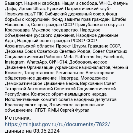
Башкорт, Нация и свобода, Нация и свобода, W.H.С., Фалунь
Дафа, Иртыш Ultras, Русский Патриотический клуб-
Новокузнецк/РПК, Сибирский державный союз, Фонд
борьбы с коррупцией, Фонд защиты прав граждан, Штабы
Навального, Совет граждан СССР Прикубанского округа г.
Краснодара, Мужское государство, Народное
объединение русского движения, Народное движение
Адат, Народный совет граждан РСФСР СССР
Архангельской области, Проект Штурм, Граждане СССР,
Держава Союз Советских Светлых Родов, Совет Советских
Социалистических Районов, Meta Platforms Inc, Facebook,
Instagram, WhatsApp, СИЧ-С14, Добровольческое
Движение Организации украинских националистов, Черный
Комитет, Татарстанское Региональное Всетатарское
общественное движение, Невоград, Молодежное
Демократическое Движение Весна, Верховный Совет
Татарской Автономной Советской Социалистической
Республики, Конгресс ойрат-калмыцкого народа,
Исполнительный комитет совета народных депутатов
Красноярского края, Этническое национальное
объединение, ЛГБТ, Я.МЫ Сергей Фургал
Источник:
https://minjust.gov.ru/ru/documents/7822/
данные на
03.05.2024