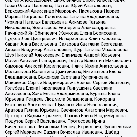
Сергей Алексадрович, Цирульников Борис Альбертович,
Гасан Ольга Павловна, Паутов Юрий Анатольевич,
Верховский Александр Маркович, Пислакова-Паркер
Марина Петровна, Кочеткова Татьяна Владимировна,
Чуркина Наталья Валерьевна, Акимова Татьяна
Николаевна, Золотарева Екатерина Александровна,
Рачинский Ян Збигневич, Жемкова Елена Борисовна,
Гудков Лев Дмитриевич, Илларионова Юлия Юрьевна,
Саранг Анна Васильевна, Захарова Светлана Сергеевна,
Аверин Владимир Анатольевич, Щур Татьяна Михайловна,
Щур Николай Алексеевич, Блинушов Андрей Юрьевич,
Мосин Алексей Геннадьевич, Гефтер Валентин Михайлович,
Симонов Алексей Кириллович, Флиге Ирина Анатольевна,
Мельникова Валентина Дмитриевна, Вититинова Елена
Владимировна, Баженова Светлана Куприяновна,
Максимов Сергей Владимирович, Беляев Сергей Иванович,
Голубева Елена Николаевна, Ганнушкина Светлана
Алексеевна, Закс Елена Владимировна, Буртина Елена
Юрьевна, Гендель Людмила Залмановна, Кокорина
Екатерина Алексеевна, Шуманов Илья Вячеславович,
Арапова Галина Юрьевна, Свечников Анатолий Мариевич,
Прохоров Вадим Юрьевич, Шахова Елена Владимировна,
Подузов Сергей Васильевич, Протасова Ирина
Вячеславовна, Литинский Леонид Борисович, Лукашевский
Сергей Маркович, Бахмин Вячеслав Иванович, Шабад