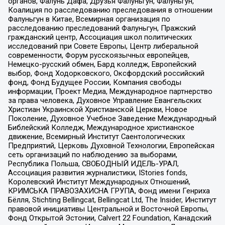
органов, Фалунь Дафа, Друзья Фалуньгун, Фалуньгун,
Коалиция по расследованию преследования в отношении
Фалуньгун в Китае, Всемирная организация по
расследованию преследований Фалуньгун, Пражский
гражданский центр, Ассоциация школ политических
исследований при Совете Европы, Центр либеральной
современности, Форум русскоязычных европейцев,
Немецко-русский обмен, Бард колледж, Европейский
выбор, Фонд Ходорковского, Оксфордский российский
фонд, Фонд Будущее России, Компания свободы
информации, Проект Медиа, Международное партнерство
за права человека, Духовное Управление Евангельских
Христиан Украинской Христианской Церкви, Новое
Поколение, Духовное Учебное Заведение Международный
Библейский Колледж, Международное христианское
движение, Всемирный Институт Саентологических
Предприятий, Церковь Духовной Технологии, Европейская
сеть организаций по наблюдению за выборами,
Республика Польша, СВОБОДНЫЙ ИДЕЛЬ-УРАЛ,
Ассоциация развития журналистики, IStories fonds,
Королевский Институт Международных Отношений,
КРИМСЬКА ПРАВОЗАХИСНА ГРУПА, Фонд имени Генриха
Бёлля, Stichting Bellingcat, Bellingcat Ltd, The Insider, Институт
правовой инициативы Центральной и Восточной Европы,
Фонд Открытой Эстонии, Calvert 22 Foundation, Канадский