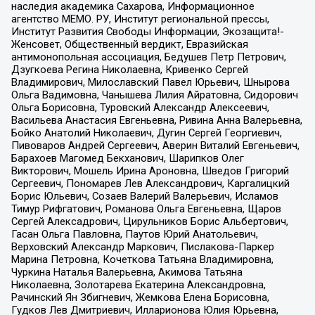
наследия академика Сахарова, Информационное
агентство МЕМО. РУ, Институт региональной прессы,
Институт Развития Свободы Информации, Экозащита!-
Женсовет, Общественный вердикт, Евразийская
антимонопольная ассоциация, Бедушев Петр Петрович,
Дзугкоева Регина Николаевна, Кривенко Сергей
Владимирович, Милославский Павел Юрьевич, Шнырова
Ольга Вадимовна, Чанышева Лилия Айратовна, Сидорович
Ольга Борисовна, Туровский Александр Алексеевич,
Васильева Анастасия Евгеньевна, Ривина Анна Валерьевна,
Бойко Анатолий Николаевич, Дугин Сергей Георгиевич,
Пивоваров Андрей Сергеевич, Аверин Виталий Евгеньевич,
Барахоев Магомед Бекханович, Шарипков Олег
Викторович, Мошель Ирина Ароновна, Шведов Григорий
Сергеевич, Пономарев Лев Александрович, Каргалицкий
Борис Юльевич, Созаев Валерий Валерьевич, Исламов
Тимур Рифгатович, Романова Ольга Евгеньевна, Щаров
Сергей Алексадрович, Цирульников Борис Альбертович,
Гасан Ольга Павловна, Паутов Юрий Анатольевич,
Верховский Александр Маркович, Пислакова-Паркер
Марина Петровна, Кочеткова Татьяна Владимировна,
Чуркина Наталья Валерьевна, Акимова Татьяна
Николаевна, Золотарева Екатерина Александровна,
Рачинский Ян Збигневич, Жемкова Елена Борисовна,
Гудков Лев Дмитриевич, Илларионова Юлия Юрьевна,