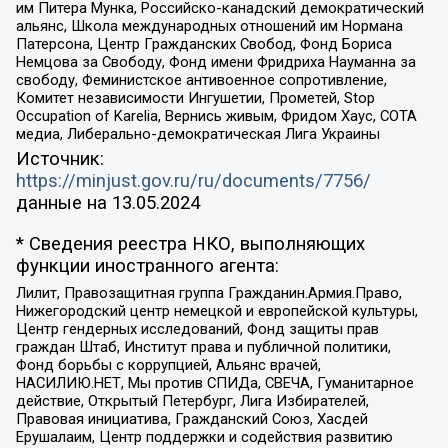
им Питера Мунка, Российско-канадский демократический
альянс, Школа международных отношений им Нормана
Патерсона, Центр Гражданских Свобод, Фонд Бориса
Немцова за Свободу, Фонд имени Фридриха Науманна за
свободу, Феминистское антивоенное сопротивление,
Комитет независимости Ингушетии, Прометей, Stop
Occupation of Karelia, Вернись живым, Фридом Хаус, СОТА
медиа, Либерально-демократическая Лига Украины
Источник:
https://minjust.gov.ru/ru/documents/7756/
данные на
13.05.2024
* Сведения реестра НКО, выполняющих
функции иностранного агента:
Лилит, Правозащитная группа Гражданин.Армия.Право,
Нижегородский центр немецкой и европейской культуры,
Центр гендерных исследований, Фонд защиты прав
граждан Штаб, Институт права и публичной политики,
Фонд борьбы с коррупцией, Альянс врачей,
НАСИЛИЮ.НЕТ, Мы против СПИДа, СВЕЧА, Гуманитарное
действие, Открытый Петербург, Лига Избирателей,
Правовая инициатива, Гражданский Союз, Хасдей
Ерушалаим, Центр поддержки и содействия развитию