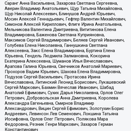
Саранг Анна Васильевна, Захарова Светлана Сергеевна,
Аверин Владимир Анатольевич, Щур Татьяна Михайловна,
Щур Николай Алексеевич, Блинушов Андрей Юрьевич,
Мосин Алексей Геннадьевич, Гефтер Валентин Михайлович,
Симонов Алексей Кириллович, Флиге Ирина Анатольевна,
Мельникова Валентина Дмитриевна, Вититинова Елена
Владимировна, Баженова Светлана Куприяновна,
Максимов Сергей Владимирович, Беляев Сергей Иванович,
Голубева Елена Николаевна, Ганнушкина Светлана
Алексеевна, Закс Елена Владимировна, Буртина Елена
Юрьевна, Гендель Людмила Залмановна, Кокорина
Екатерина Алексеевна, Шуманов Илья Вячеславович,
Арапова Галина Юрьевна, Свечников Анатолий Мариевич,
Прохоров Вадим Юрьевич, Шахова Елена Владимировна,
Подузов Сергей Васильевич, Протасова Ирина
Вячеславовна, Литинский Леонид Борисович, Лукашевский
Сергей Маркович, Бахмин Вячеслав Иванович, Шабад
Анатолий Ефимович, Сухих Дарья Николаевна, Орлов Олег
Петрович, Добровольская Анна Дмитриевна, Королева
Александра Евгеньевна, Смирнов Владимир
Александрович, Вицин Сергей Ефимович, Золотухин Борис
Андреевич, Левинсон Лев Семенович, Локшина Татьяна
Иосифовна, Орлов Олег Петрович, Полякова Мара
Федоровна, Резник Генри Маркович, Захаров Герман
Константинович