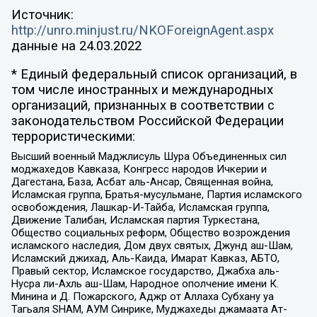
Источник:
http://unro.minjust.ru/NKOForeignAgent.aspx
данные на
24.03.2022
* Единый федеральный список организаций, в
том числе иностранных и международных
организаций, признанных в соответствии с
законодательством Российской Федерации
террористическими:
Высший военный Маджлисуль Шура Объединенных сил
моджахедов Кавказа, Конгресс народов Ичкерии и
Дагестана, База, Асбат аль-Ансар, Священная война,
Исламская группа, Братья-мусульмане, Партия исламского
освобождения, Лашкар-И-Тайба, Исламская группа,
Движение Талибан, Исламская партия Туркестана,
Общество социальных реформ, Общество возрождения
исламского наследия, Дом двух святых, Джунд аш-Шам,
Исламский джихад, Аль-Каида, Имарат Кавказ, АБТО,
Правый сектор, Исламское государство, Джабха аль-
Нусра ли-Ахль аш-Шам, Народное ополчение имени К.
Минина и Д. Пожарского, Аджр от Аллаха Субхану уа
Тагьаля SHAM, АУМ Синрике, Муджахеды джамаата Ат-