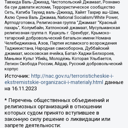
Тавхида Валь-Джихад, Чистопольский Джамаат, Рохнамо
ба суи давлати исломи, Террористическое сообщество
Сеть, Катиба Таухид валь-Джихад, Хайят Тахрир аш-Шам,
Ахлю Сунна Валь Джамаа, National Socialism/White Power,
Артподготовка, Религиозная группа “Джамаат “Красный
пахарь”, Колумбайн, Хатлонский джамаат, Мусульманская
религиозная группа п. Кушкуль г. Оренбург, Крымско-
татарский добровольческий батальон имени Номана
Челебиджихана, Азов, Партия исламского возрождения
Таджикистана, Народная самооборона, Дуббайский
джамаат, московская ячейка, Батал-Хаджи Белхороев,
Маньяки Культ Убийц, Молодёжь Которая Улыбается,
Легион Свобода России, Айдар, Русский добровольческий
корпус
Источник:
http://nac.gov.ru/terroristicheskie-i-
ekstremistskie-organizacii-i-materialy.html
данные
на
16.11.2023
* Перечень общественных объединений и
религиозных организаций в отношении
которых судом принято вступившее в
законную силу решение о ликвидации или
запрете деятельности: