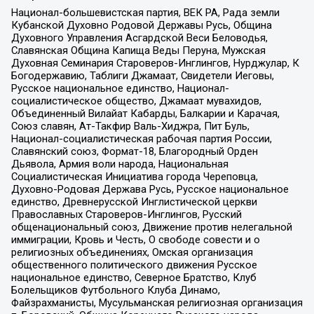
Национал-большевистская партия, ВЕК РА, Рада земли
Кубанской Духовно Родовой Державы Русь, Община
Духовного Управления Асгардской Веси Беловодья,
Славянская Община Капища Веды Перуна, Мужская
Духовная Семинария Староверов-Инглингов, Нурджулар, К
Богодержавию, Таблиги Джамаат, Свидетели Иеговы,
Русское национальное единство, Национал-
социалистическое общество, Джамаат мувахидов,
Объединенный Вилайат Кабарды, Балкарии и Карачая,
Союз славян, Ат-Такфир Валь-Хиджра, Пит Буль,
Национал-социалистическая рабочая партия России,
Славянский союз, Формат-18, Благородный Орден
Дьявола, Армия воли народа, Национальная
Социалистическая Инициатива города Череповца,
Духовно-Родовая Держава Русь, Русское национальное
единство, Древнерусской Инглистической церкви
Православных Староверов-Инглингов, Русский
общенациональный союз, Движение против нелегальной
иммиграции, Кровь и Честь, О свободе совести и о
религиозных объединениях, Омская организация
общественного политического движения Русское
национальное единство, Северное Братство, Клуб
Болельщиков Футбольного Клуба Динамо,
Файзрахманисты, Мусульманская религиозная организация