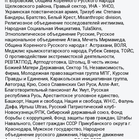
п. Боровский, Община Коренного Русского народа
Щелковского района, Правый сектор, УНА - УНСО,
Украинская повстанческая армия, Тризуб им. Степана
Бандеры, Братство, Белый Крест, Misanthropic division,
Религиозное объединение последователей инглиизма,
Народная Социальная Инициатива, TulaSkins,
Этнополитическое объединение Русские, Русское
национальное объединение Атака, Мечеть Мирмамеда,
Община Коренного Русского народа г. Астрахани, ВОЛЯ,
Меджлис крымскотатарского народа, Рубеж Севера, ТОЙС,
О противодействии экстремистской деятельности,
РЕВТАТПОД, Артподготовка, Штольц, В честь иконы
Божией Матери Державная, Сектор 16, Независимость,
Фирма, Молодежная правозащитная группа МПГ, Курсом
Правды и Единения, Каракольская инициативная группа,
Автоград Крю, Союз Славянских Сил Руси, Алля-Аят,
Благотворительный пансионат Ак Умут, Русская
республика Русь, Арестантское уголовное единство,
Башкорт, Нация и свобода, Нация и свобода, W.H.С., Фалунь
Дафа, Иртыш Ultras, Русский Патриотический клуб-
Новокузнецк/РПК, Сибирский державный союз, Фонд
борьбы с коррупцией, Фонд защиты прав граждан, Штабы
Навального, Совет граждан СССР Прикубанского округа г.
Краснодара, Мужское государство, Народное
объединение русского движения, Народное движение