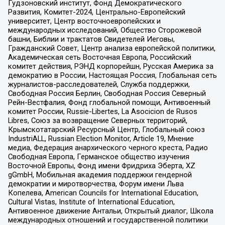
Гудзоновский институт, Фонд Демократического
Развития, Комитет-2024, Центрально-Европейский
университет, Центр восточноевропейских и
международных исследований, Общество Сторожевой
башни, Библии и трактатов Свидетелей Иеговы,
Гражданский Совет, Центр анализа европейской политики,
Академическая сеть Восточная Европа, Российский
комитет действия, РЭНД корпорейшн, Русская Америка за
демократию в России, Настоящая Россия, Глобальная сеть
журналистов-расследователей, Служба поддержки,
Свободная Россия Берлин, Свободная Россия Северный
Рейн-Вестфалия, Фонд глобальной помощи, Антивоенный
комитет России, Russie-Libertes, La Asocicion de Rusos
Libres, Союз за возвращение Северных территорий,
Крымскотатарский Ресурсный Центр, Глобальный союз
IndustriALL, Russian Election Monitor, Article 19, Мнение
медиа, Федерация анархического черного креста, Радио
Свободная Европа, Германское общество изучения
Восточной Европы, Фонд имени Фридриха Эберта, XZ
gGmbH, Мобильная академия поддержки гендерной
демократии и миротворчества, Форум имени Льва
Копелева, American Councils for International Education,
Cultural Vistas, Institute of International Education,
Антивоенное движение Антальи, Открытый диалог, Школа
международных отношений и государственной политики